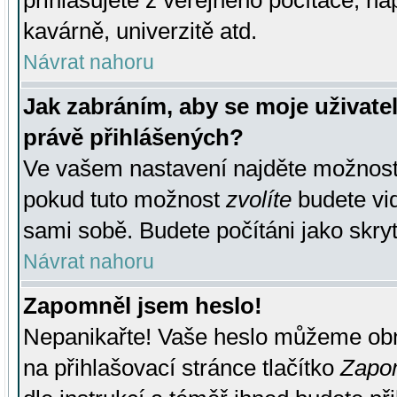
přihlašujete z veřejného počítače, na
kavárně, univerzitě atd.
Návrat nahoru
Jak zabráním, aby se moje uživate
právě přihlášených?
Ve vašem nastavení najděte možnos
pokud tuto možnost
zvolíte
budete vid
sami sobě. Budete počítáni jako skryt
Návrat nahoru
Zapomněl jsem heslo!
Nepanikařte! Vaše heslo můžeme obn
na přihlašovací stránce tlačítko
Zapom