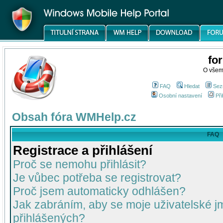
fo
O všem
FAQ
Hledat
Sez
Osobní nastavení
Při
Obsah fóra WMHelp.cz
FAQ
Registrace a přihlášení
Proč se nemohu přihlásit?
Je vůbec potřeba se registrovat?
Proč jsem automaticky odhlášen?
Jak zabráním, aby se moje uživatelské 
přihlášených?