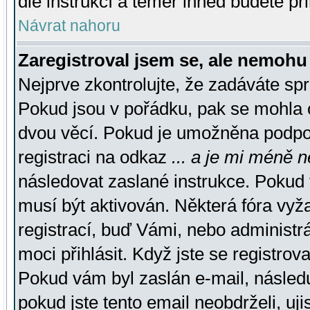
dle instrukcí a téměř ihned budete př
Návrat nahoru
Zaregistroval jsem se, ale nemohu 
Nejprve zkontrolujte, že zadáváte sp
Pokud jsou v pořádku, pak se mohla o
dvou věcí. Pokud je umožněna podpora
registraci na odkaz
... a je mi méně n
následovat zaslané instrukce. Pokud t
musí být aktivován. Některá fóra vyž
registrací, buď Vámi, nebo administr
moci přihlásit. Když jste se registrova
Pokud vám byl zaslán e-mail, násled
pokud jste tento email neobdrželi, uj