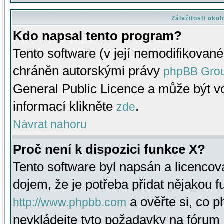
Záležitosti oko
Kdo napsal tento program?
Tento software (v její nemodifikované
chráněn autorskými právy
phpBB Gro
General Public Licence a může být vo
informací klikněte
.
zde
Návrat nahoru
Proč není k dispozici funkce X?
Tento software byl napsán a licenco
dojem, že je potřeba přidat nějakou f
a ověřte si, co 
http://www.phpbb.com
nevkládejte tyto požadavky na fóru