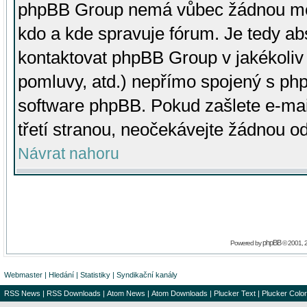
phpBB Group nemá vůbec žádnou moc 
kdo a kde spravuje fórum. Je tedy a
kontaktovat phpBB Group v jakékoliv p
pomluvy, atd.) nepřímo spojený s p
software phpBB. Pokud zašlete e-mai
třetí stranou, neočekávejte žádnou o
Návrat nahoru
phpBB
Powered by
© 2001, 
Webmaster
|
Hledání
|
Statistiky
|
Syndikační kanály
RSS News
|
RSS Downloads
|
Atom News
|
Atom Downloads
|
Plucker Text
|
Plucker Color