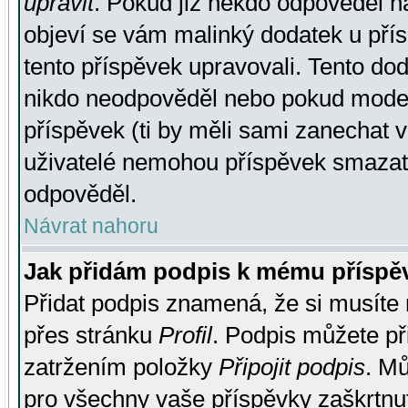
upravit
. Pokud již někdo odpověděl na
objeví se vám malinký dodatek u přísp
tento příspěvek upravovali. Tento do
nikdo neodpověděl nebo pokud moderá
příspěvek (ti by měli sami zanechat v
uživatelé nemohou příspěvek smazat,
odpověděl.
Návrat nahoru
Jak přidám podpis k mému příspě
Přidat podpis znamená, že si musíte n
přes stránku
Profil
. Podpis můžete p
zatržením položky
Připojit podpis
. Mů
pro všechny vaše příspěvky zaškrtnut