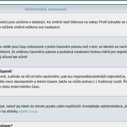
Uživatelská nastavení
váni) jsou uložena v databázi. Ke změně stačí kliknout na odkaz
Profil
(obvykle se n
 si můžete změnit veškerá svá nastavení.
o vidíte jsou časy zobrazené v jiném časovém pásmu než v tom, ve kterém se nacház
 vědomí, že změnou časového pásma a podobná nastavení mohou měnit jen registro
ý důvod tak učinit!
 špatně!
rávně, a přesto se liší od toho správného, pak tou nejpravděpodobnější odpovědí je, 
dílu mezi standardním a letním časem, takže se může jednat o 1 hodinový rozdíl. 
dobu trvání letního času.
yk, neboť jej nikdo do tohoto jazyka zatím nepřeložil. Kontaktujte administrátora, p
te na stránky
.
phpBB Group
jménem?