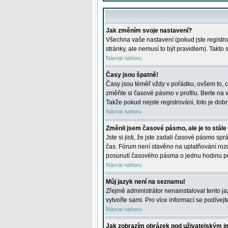
Jak změním svoje nastavení?
Všechna vaše nastavení (pokud jste registro
stránky, ale nemusí to být pravidlem). Takto
Návrat nahoru
Časy jsou špatně!
Časy jsou téměř vždy v pořádku, ovšem to, c
změňte si časové pásmo v profilu. Berte na
Takže pokud nejste registrováni, toto je dobr
Návrat nahoru
Změnil jsem časové pásmo, ale je to stále
Jste si jisti, že jste zadali časové pásmo sp
čas. Fórum není stavěno na uplatňování roz
posunutí časového pásma o jednu hodinu po 
Návrat nahoru
Můj jazyk není na seznamu!
Zřejmě administrátor nenainstaloval tento jaz
vytvořte sami. Pro více informací se podívej
Návrat nahoru
Jak zobrazím obrázek pod uživatelským 