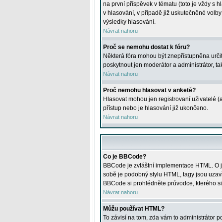
na první příspěvek v tématu (toto je vždy 
v hlasování, v případě již uskutečněné volb
výsledky hlasování.
Návrat nahoru
Proč se nemohu dostat k fóru?
Některá fóra mohou být znepřístupněna určitý
poskytnout jen moderátor a administrátor, tak
Návrat nahoru
Proč nemohu hlasovat v anketě?
Hlasovat mohou jen registrovaní uživatelé (
přístup nebo je hlasování již ukončeno.
Návrat nahoru
Co je BBCode?
BBCode je zvláštní implementace HTML. O je
sobě je podobný stylu HTML, tagy jsou uzavřen
BBCode si prohlédněte průvodce, kterého si
Návrat nahoru
Můžu používat HTML?
To závisí na tom, zda vám to administrátor po