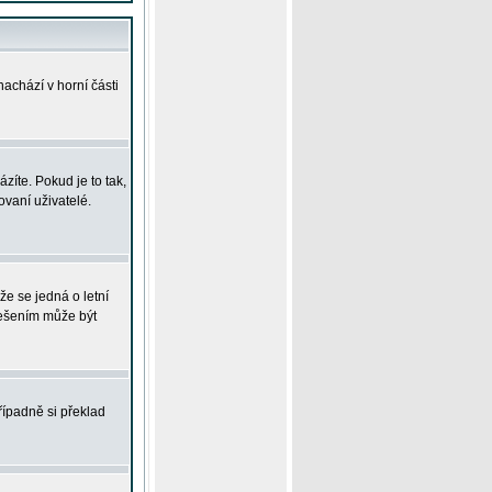
achází v horní části
íte. Pokud je to tak,
vaní uživatelé.
že se jedná o letní
Řešením může být
řípadně si překlad