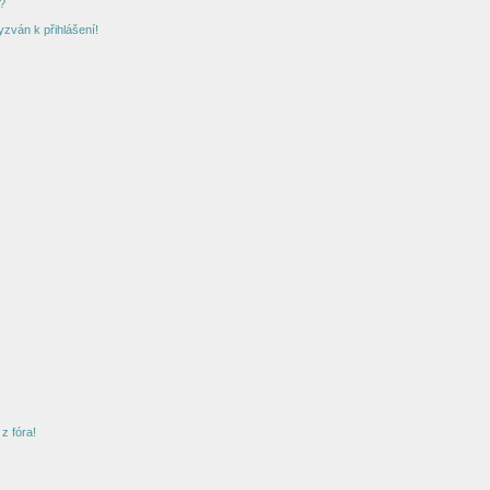
?
yzván k přihlášení!
z fóra!