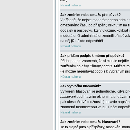
atd.
).
Návrat nahoru
Jak změním nebo smažu příspěvek?
V případě, že nejste moderátor nebo adminis
omezeného času po přispění) kliknutím na t
dodatek u příspěvku, který ukazuje, kolikrá
moderátor či administrátor změnili příspěve
na něj již někdo odpověděl.
Návrat nahoru
Jak přidám podpis k mému příspěvku?
Přidat podpis znamená, že si musíte nejdřív 
zatržením položky
Připojit podpis
. Můžete ro
(je možné nepřidávat podpis k vybraným pří
Návrat nahoru
Jak vytvořím hlasování?
Vytvoření hlasování je jednoduché. Když při
hlasování
pod hlavním oknem na přidávání př
pak alespoň dvě možnosti (nastavte napsán
znamená neomezenou volbu. Počet odpovědí, 
Návrat nahoru
Jak změním nebo smažu hlasování?
Je to stejné jako s příspěvky, hlasování m