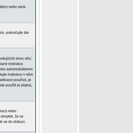
rátory nebo sami
slo
, pokračujte dle
edujících dvou věcí.
lané instrukce.
 nebo administrátorem
dujte instrukce v něm
aktivace používá, je
ste použili je platná,
traci) nebo
 obvyklé, že se
te se do diskuzí.