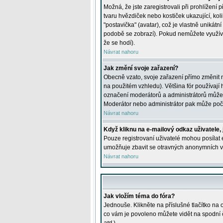
Možná, že jste zaregistrovali při prohlížení
tvaru hvězdiček nebo kostiček ukazující, kol
"postavička" (avatar), což je vlastně unikátn
podobě se zobrazí). Pokud nemůžete využívat 
že se hodí).
Návrat nahoru
Jak změní svoje zařazení?
Obecně vzato, svoje zařazení přímo změnit 
na použitém vzhledu). Většina fór používají h
označení moderátorů a administrátorů může m
Moderátor nebo administrátor pak může počet
Návrat nahoru
Když kliknu na e-mailový odkaz uživatele,
Pouze registrovaní uživatelé mohou posílat e
umožňuje zbavit se otravných anonymních vzk
Návrat nahoru
Jak vložím téma do fóra?
Jednouše. Klikněte na příslušné tlačítko na
co vám je povoleno můžete vidět na spodní 