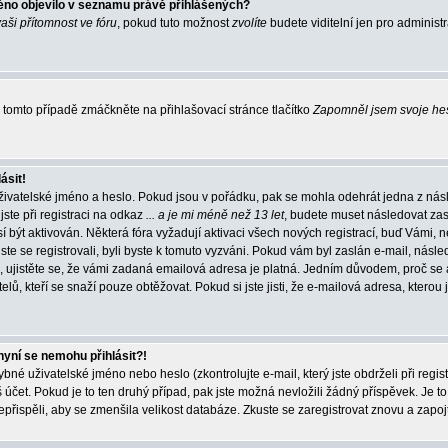
éno objevilo v seznamu právě přihlášených?
vaši přítomnost ve fóru
, pokud tuto možnost
zvolíte
budete viditelní jen pro administ
tomto případě zmáčkněte na přihlašovací stránce tlačítko
Zapomněl jsem svoje he
ásit!
živatelské jméno a heslo. Pokud jsou v pořádku, pak se mohla odehrát jedna z násl
ste při registraci na odkaz
... a je mi méně než 13 let
, budete muset následovat zas
í být aktivován. Některá fóra vyžadují aktivaci všech nových registrací, buď Vámi,
jste se registrovali, byli byste k tomuto vyzváni. Pokud vám byl zaslán e-mail, násle
, ujistěte se, že vámi zadaná emailová adresa je platná. Jedním důvodem, proč se 
elů, kteří se snaží pouze obtěžovat. Pokud si jste jisti, že e-mailová adresa, kterou j
nyní se nemohu přihlásit?!
né uživatelské jméno nebo heslo (zkontrolujte e-mail, který jste obdrželi při regis
čet. Pokud je to ten druhý případ, pak jste možná nevložili žádný příspěvek. Je to
nepřispěli, aby se zmenšila velikost databáze. Zkuste se zaregistrovat znovu a zapoj