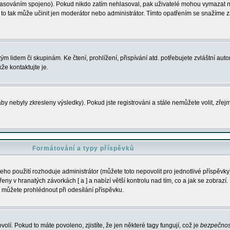
s hlasováním spojeno). Pokud nikdo zatím nehlasoval, pak uživatelé mohou vymazat
y to tak může učinit jen moderátor nebo administrátor. Tímto opatřením se snažíme z
m lidem či skupinám. Ke čtení, prohlížení, přispívání atd. potřebujete zvláštní auto
že kontaktujte je.
aby nebyly zkresleny výsledky). Pokud jste registrováni a stále nemůžete volit, zř
Formátování a typy příspěvků
ho použití rozhoduje administrátor (můžete toto nepovolit pro jednotlivé příspěv
y v hranatých závorkách [ a ] a nabízí větší kontrolu nad tím, co a jak se zobrazí. 
 můžete prohlédnout při odesílání příspěvku.
volí. Pokud to máte povoleno, zjistíte, že jen některé tagy fungují, což je
bezpečnos