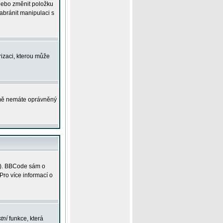
 nebo změnit položku
abránit manipulaci s
rizaci, kterou může
ejmě nemáte oprávněný
ky). BBCode sám o
Pro více informací o
tní
funkce, která