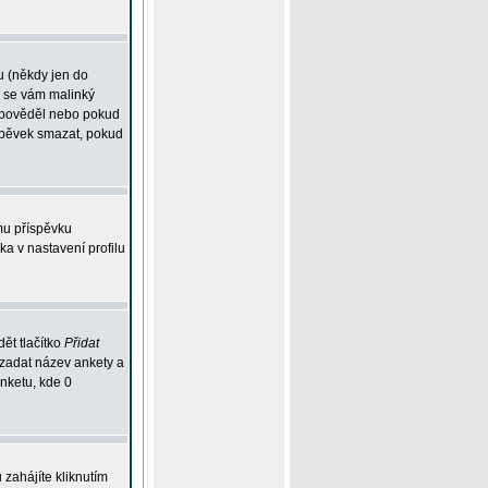
u (někdy jen do
í se vám malinký
odpověděl nebo pokud
íspěvek smazat, pokud
mu příspěvku
ka v nastavení profilu
ět tlačítko
Přidat
 zadat název ankety a
anketu, kde 0
zahájíte kliknutím