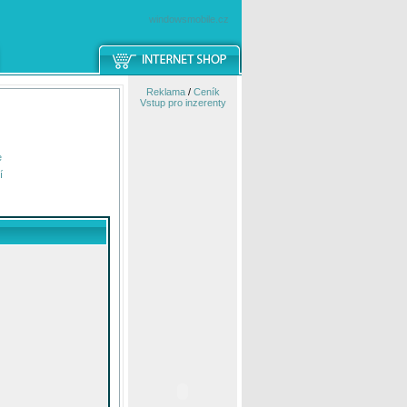
windowsmobile.cz
Reklama
/
Ceník
Vstup pro inzerenty
e
í