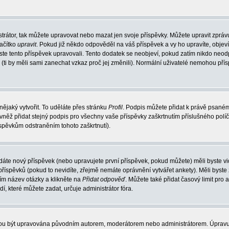
trátor, tak můžete upravovat nebo mazat jen svoje příspěvky. Můžete upravit zpráv
lačítko
upravit
. Pokud již někdo odpověděl na váš příspěvek a vy ho upravíte, objev
t jste tento příspěvek upravovali. Tento dodatek se neobjeví, pokud zatím nikdo ne
k (ti by měli sami zanechat vzkaz proč jej změnili). Normální uživatelé nemohou př
nějaký vytvořit. To uděláte přes stránku
Profil
. Podpis můžete přidat k právě psané
vněž přidat stejný podpis pro všechny vaše příspěvky zaškrtnutím příslušného políč
spěvkům odstraněním tohoto zaškrtnutí).
dáte nový příspěvek (nebo upravujete první příspěvek, pokud můžete) měli byste vid
íspěvků (pokud to nevidíte, zřejmě nemáte oprávnění vytvářet ankety). Měli byste
ím název otázky a klikněte na
Přidat odpověď
. Můžete také přidat časový limit pro 
které můžete zadat, určuje administrátor fóra.
ohou být upravována původním autorem, moderátorem nebo administrátorem. Úpravu 