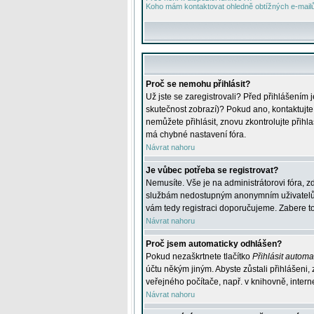
Koho mám kontaktovat ohledně obtížných e-mailů 
Proč se nemohu přihlásit?
Už jste se zaregistrovali? Před přihlášením 
skutečnost zobrazí)? Pokud ano, kontaktujte a
nemůžete přihlásit, znovu zkontrolujte přih
má chybné nastavení fóra.
Návrat nahoru
Je vůbec potřeba se registrovat?
Nemusíte. Vše je na administrátorovi fóra, z
službám nedostupným anonymním uživatelům, j
vám tedy registraci doporučujeme. Zabere to 
Návrat nahoru
Proč jsem automaticky odhlášen?
Pokud nezaškrtnete tlačítko
Přihlásit automat
účtu někým jiným. Abyste zůstali přihlášeni,
veřejného počítače, např. v knihovně, intern
Návrat nahoru