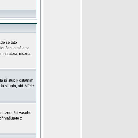
adě se tato
yloučeni a stále se
ministrátora, možná
á přístup k ostatním
o skupin, atd. Vřele
nit zneužití vašeho
přihlašujete z