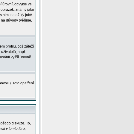
í úrovní, obvykle ve
ší obrázek, známý jako
s nimi naloží (v jaké
t na důvody (věříme,
m profilu, což záleží
 uživatelů, např.
osáhli vyšší úrovně.
volil). Toto opatření
pět do diskuze. To,
at v tomto fóru,