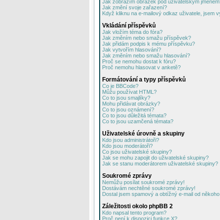
Jak zobrazím obrázek pod uživatelským jménem
Jak změní svoje zařazení?
Když kliknu na e-mailový odkaz uživatele, jsem v
Vkládání příspěvků
Jak vložím téma do fóra?
Jak změním nebo smažu příspěvek?
Jak přidám podpis k mému příspěvku?
Jak vytvořím hlasování?
Jak změním nebo smažu hlasování?
Proč se nemohu dostat k fóru?
Proč nemohu hlasovat v anketě?
Formátování a typy příspěvků
Co je BBCode?
Můžu používat HTML?
Co to jsou smajlíky?
Mohu přidávat obrázky?
Co to jsou oznámení?
Co to jsou důležitá témata?
Co to jsou uzamčená témata?
Uživatelské úrovně a skupiny
Kdo jsou administrátoři?
Kdo jsou moderátoři?
Co jsou uživatelské skupiny?
Jak se mohu zapojit do uživatelské skupiny?
Jak se stanu moderátorem uživatelské skupiny?
Soukromé zprávy
Nemůžu posílat soukromé zprávy!
Dostávám nechtěné soukromé zprávy!
Dostal jsem spamový a obtížný e-mail od někoho 
Záležitosti okolo phpBB 2
Kdo napsal tento program?
Proč není k dispozici funkce X?