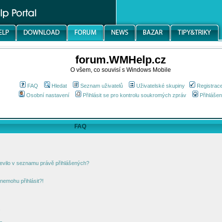
forum.WMHelp.cz
O všem, co souvisí s Windows Mobile
FAQ
Hledat
Seznam uživatelů
Uživatelské skupiny
Registrac
Osobní nastavení
Přihlásit se pro kontrolu soukromých zpráv
Přihlášen
FAQ
jevilo v seznamu právě přihlášených?
nemohu přihlásit?!
!