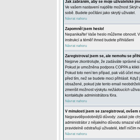
Jak zabráním, aby se moje uživatelské jm
Ve vašem nastavení najděte možnost
Skrýt 
sobě. Budete počítáni jako skrytý uživatel.
Návrat nahoru
Zapomněl jsem heslo!
Nepanikařte! Vaše heslo můžeme obnovit. V 
instrukcí a téměř ihned budete přihlášeni
Návrat nahoru
Zaregistroval jsem se, ale nemohu se přihl
Nejprve zkontrolujte, že zadáváte správné u
Pokud je umožněna podpora COPPA a klikli j
Pokud toto není ten případ, pak váš účet mus
před tím, než se budete moci přihlásit. Když 
obsažené, pokud jste tento email neobdrželi
zmenšit možnost výskytu
nežádoucích
uživat
kontaktujte administrátora fóra.
Návrat nahoru
V minulosti jsem se zaregistroval, ovšem 
Nejpravděpodobnější důvody: zadali jste chyb
administrátor z nějakého důvodu smazal váš ú
pravidelně odstraňují uživatelé, kteří ničím 
Návrat nahoru