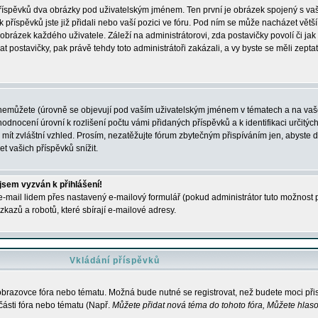
 příspěvků dva obrázky pod uživatelským jménem. Ten první je obrázek spojený s vaš
ik příspěvků jste již přidali nebo vaší pozici ve fóru. Pod ním se může nacházet vět
í obrázek každého uživatele. Záleží na administrátorovi, zda postavičky povolí či jak 
postavičky, pak právě tehdy toto administrátoři zakázali, a vy byste se měli zepta
nemůžete (úrovně se objevují pod vaším uživatelským jménem v tématech a na vaše
odnocení úrovní k rozlišení počtu vámi přidaných příspěvků a k identifikaci určitých
ít zvláštní vzhled. Prosím, nezatěžujte fórum zbytečným přispíváním jen, abyste d
 vašich příspěvků snížit.
 jsem vyzván k přihlášení!
-mail lidem přes nastavený e-mailový formulář (pokud administrátor tuto možnost po
azů a robotů, které sbírají e-mailové adresy.
Vkládání příspěvků
 obrazovce fóra nebo tématu. Možná bude nutné se registrovat, než budete moci přis
části fóra nebo tématu (Např.
Můžete přidat nová téma do tohoto fóra, Můžete hlasov