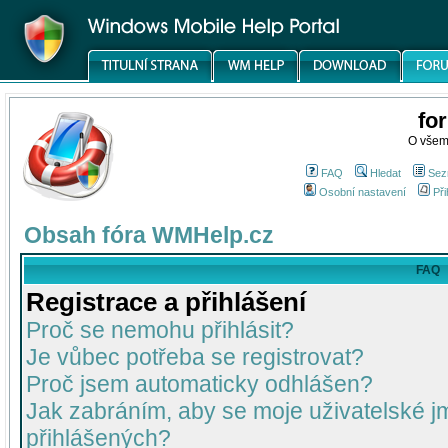
fo
O všem
FAQ
Hledat
Sez
Osobní nastavení
Při
Obsah fóra WMHelp.cz
FAQ
Registrace a přihlášení
Proč se nemohu přihlásit?
Je vůbec potřeba se registrovat?
Proč jsem automaticky odhlášen?
Jak zabráním, aby se moje uživatelské 
přihlášených?