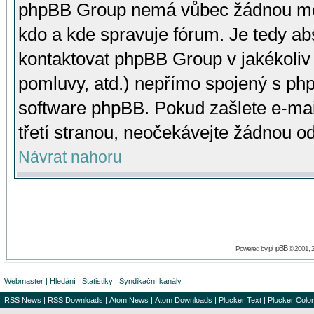
phpBB Group nemá vůbec žádnou moc 
kdo a kde spravuje fórum. Je tedy a
kontaktovat phpBB Group v jakékoliv p
pomluvy, atd.) nepřímo spojený s p
software phpBB. Pokud zašlete e-mai
třetí stranou, neočekávejte žádnou o
Návrat nahoru
phpBB
Powered by
© 2001, 
Webmaster
|
Hledání
|
Statistiky
|
Syndikační kanály
RSS News
|
RSS Downloads
|
Atom News
|
Atom Downloads
|
Plucker Text
|
Plucker Color