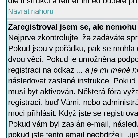
dle instrukcí a téměř ihned budete př
Návrat nahoru
Zaregistroval jsem se, ale nemohu 
Nejprve zkontrolujte, že zadáváte sp
Pokud jsou v pořádku, pak se mohla o
dvou věcí. Pokud je umožněna podpora
registraci na odkaz
... a je mi méně n
následovat zaslané instrukce. Pokud t
musí být aktivován. Některá fóra vyž
registrací, buď Vámi, nebo administr
moci přihlásit. Když jste se registrova
Pokud vám byl zaslán e-mail, násled
pokud jste tento email neobdrželi, uj