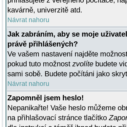
přihlašujete z veřejného počítače, na
kavárně, univerzitě atd.
Návrat nahoru
Jak zabráním, aby se moje uživate
právě přihlášených?
Ve vašem nastavení najděte možnos
pokud tuto možnost
zvolíte
budete vid
sami sobě. Budete počítáni jako skryt
Návrat nahoru
Zapomněl jsem heslo!
Nepanikařte! Vaše heslo můžeme obn
na přihlašovací stránce tlačítko
Zapom