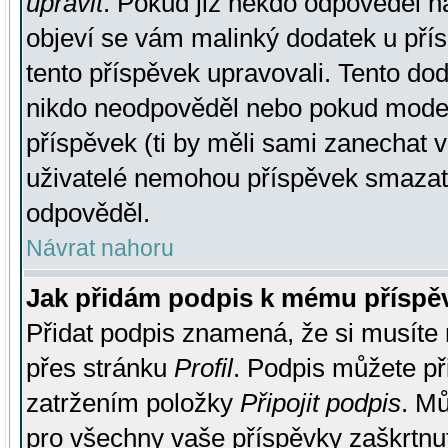
upravit
. Pokud již někdo odpověděl na
objeví se vám malinký dodatek u přísp
tento příspěvek upravovali. Tento do
nikdo neodpověděl nebo pokud moderá
příspěvek (ti by měli sami zanechat v
uživatelé nemohou příspěvek smazat,
odpověděl.
Návrat nahoru
Jak přidám podpis k mému příspě
Přidat podpis znamená, že si musíte n
přes stránku
Profil
. Podpis můžete p
zatržením položky
Připojit podpis
. Mů
pro všechny vaše příspěvky zaškrtnut