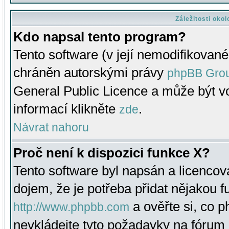
Záležitosti oko
Kdo napsal tento program?
Tento software (v její nemodifikované
chráněn autorskými právy
phpBB Gro
General Public Licence a může být vo
informací klikněte
.
zde
Návrat nahoru
Proč není k dispozici funkce X?
Tento software byl napsán a licenco
dojem, že je potřeba přidat nějakou f
a ověřte si, co 
http://www.phpbb.com
nevkládejte tyto požadavky na fóru