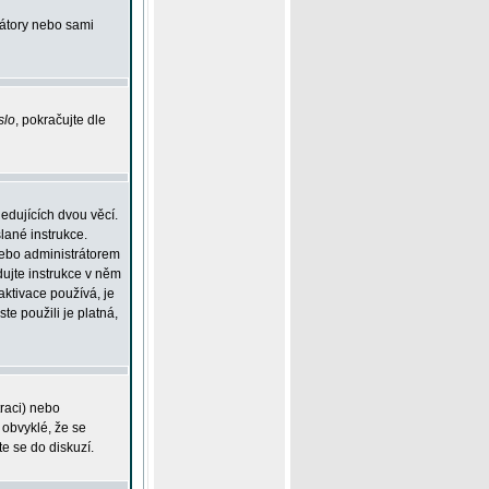
rátory nebo sami
slo
, pokračujte dle
edujících dvou věcí.
lané instrukce.
 nebo administrátorem
dujte instrukce v něm
aktivace používá, je
ste použili je platná,
traci) nebo
 obvyklé, že se
te se do diskuzí.