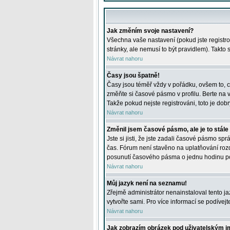
Jak změním svoje nastavení?
Všechna vaše nastavení (pokud jste registro
stránky, ale nemusí to být pravidlem). Takto
Návrat nahoru
Časy jsou špatně!
Časy jsou téměř vždy v pořádku, ovšem to, c
změňte si časové pásmo v profilu. Berte na
Takže pokud nejste registrováni, toto je dobr
Návrat nahoru
Změnil jsem časové pásmo, ale je to stále
Jste si jisti, že jste zadali časové pásmo sp
čas. Fórum není stavěno na uplatňování roz
posunutí časového pásma o jednu hodinu po 
Návrat nahoru
Můj jazyk není na seznamu!
Zřejmě administrátor nenainstaloval tento jaz
vytvořte sami. Pro více informací se podívej
Návrat nahoru
Jak zobrazím obrázek pod uživatelským 