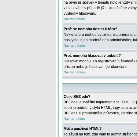
na první příspěvek v tématu (toto je vždy 
v hlasování, v případě již uskutečněné volb
výsledky hlasování.
Návrat nahoru
Proč se nemohu dostat k fóru?
Některá fóra mohou být znepřístupněna určitý
poskytnout jen moderátor a administrátor, tak
Návrat nahoru
Proč nemohu hlasovat v anketě?
Hlasovat mohou jen registrovaní uživatelé (
přístup nebo je hlasování již ukončeno.
Návrat nahoru
Co je BBCode?
BBCode je zvláštní implementace HTML. O je
sobě je podobný stylu HTML, tagy jsou uzavřen
BBCode si prohlédněte průvodce, kterého si
Návrat nahoru
Můžu používat HTML?
To závisí na tom, zda vám to administrátor po