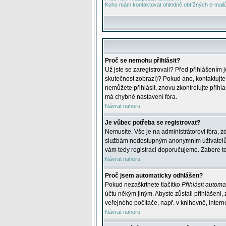
Koho mám kontaktovat ohledně obtížných e-mailů 
Proč se nemohu přihlásit?
Už jste se zaregistrovali? Před přihlášením 
skutečnost zobrazí)? Pokud ano, kontaktujte a
nemůžete přihlásit, znovu zkontrolujte přih
má chybné nastavení fóra.
Návrat nahoru
Je vůbec potřeba se registrovat?
Nemusíte. Vše je na administrátorovi fóra, z
službám nedostupným anonymním uživatelům, j
vám tedy registraci doporučujeme. Zabere to 
Návrat nahoru
Proč jsem automaticky odhlášen?
Pokud nezaškrtnete tlačítko
Přihlásit automat
účtu někým jiným. Abyste zůstali přihlášeni,
veřejného počítače, např. v knihovně, intern
Návrat nahoru