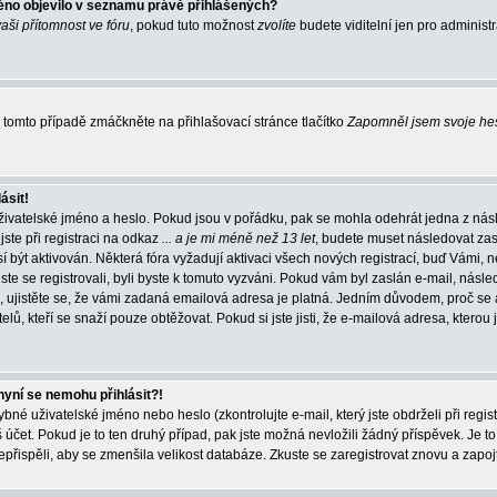
éno objevilo v seznamu právě přihlášených?
vaši přítomnost ve fóru
, pokud tuto možnost
zvolíte
budete viditelní jen pro administ
tomto případě zmáčkněte na přihlašovací stránce tlačítko
Zapomněl jsem svoje he
ásit!
živatelské jméno a heslo. Pokud jsou v pořádku, pak se mohla odehrát jedna z násl
ste při registraci na odkaz
... a je mi méně než 13 let
, budete muset následovat zas
í být aktivován. Některá fóra vyžadují aktivaci všech nových registrací, buď Vámi,
jste se registrovali, byli byste k tomuto vyzváni. Pokud vám byl zaslán e-mail, násle
, ujistěte se, že vámi zadaná emailová adresa je platná. Jedním důvodem, proč se 
elů, kteří se snaží pouze obtěžovat. Pokud si jste jisti, že e-mailová adresa, kterou j
nyní se nemohu přihlásit?!
né uživatelské jméno nebo heslo (zkontrolujte e-mail, který jste obdrželi při regis
čet. Pokud je to ten druhý případ, pak jste možná nevložili žádný příspěvek. Je to
nepřispěli, aby se zmenšila velikost databáze. Zkuste se zaregistrovat znovu a zapoj