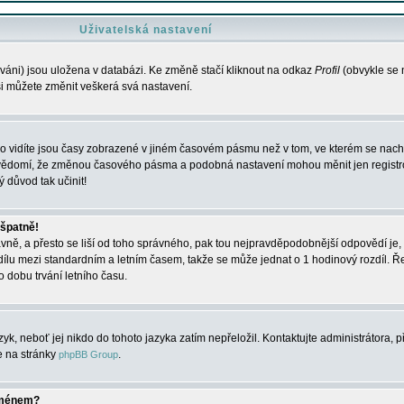
Uživatelská nastavení
váni) jsou uložena v databázi. Ke změně stačí kliknout na odkaz
Profil
(obvykle se n
 si můžete změnit veškerá svá nastavení.
o vidíte jsou časy zobrazené v jiném časovém pásmu než v tom, ve kterém se nacház
 vědomí, že změnou časového pásma a podobná nastavení mohou měnit jen registro
ý důvod tak učinit!
 špatně!
rávně, a přesto se liší od toho správného, pak tou nejpravděpodobnější odpovědí je, 
dílu mezi standardním a letním časem, takže se může jednat o 1 hodinový rozdíl. 
dobu trvání letního času.
yk, neboť jej nikdo do tohoto jazyka zatím nepřeložil. Kontaktujte administrátora, p
te na stránky
.
phpBB Group
jménem?