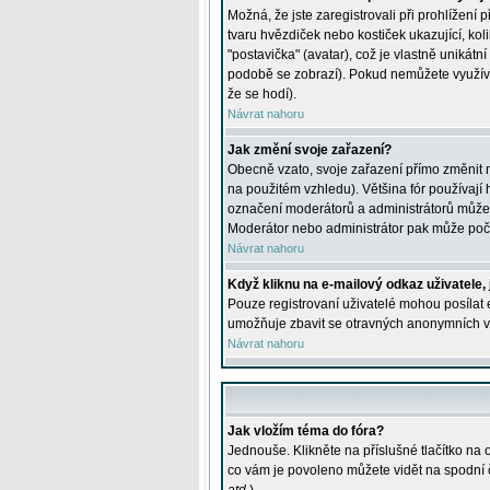
Možná, že jste zaregistrovali při prohlížení
tvaru hvězdiček nebo kostiček ukazující, kol
"postavička" (avatar), což je vlastně unikátn
podobě se zobrazí). Pokud nemůžete využívat 
že se hodí).
Návrat nahoru
Jak změní svoje zařazení?
Obecně vzato, svoje zařazení přímo změnit 
na použitém vzhledu). Většina fór používají h
označení moderátorů a administrátorů může m
Moderátor nebo administrátor pak může počet
Návrat nahoru
Když kliknu na e-mailový odkaz uživatele,
Pouze registrovaní uživatelé mohou posílat e
umožňuje zbavit se otravných anonymních vzk
Návrat nahoru
Jak vložím téma do fóra?
Jednouše. Klikněte na příslušné tlačítko na
co vám je povoleno můžete vidět na spodní 