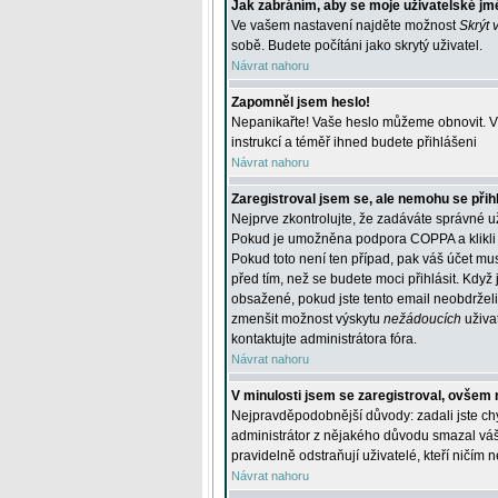
Jak zabráním, aby se moje uživatelské jm
Ve vašem nastavení najděte možnost
Skrýt 
sobě. Budete počítáni jako skrytý uživatel.
Návrat nahoru
Zapomněl jsem heslo!
Nepanikařte! Vaše heslo můžeme obnovit. V 
instrukcí a téměř ihned budete přihlášeni
Návrat nahoru
Zaregistroval jsem se, ale nemohu se přihl
Nejprve zkontrolujte, že zadáváte správné u
Pokud je umožněna podpora COPPA a klikli j
Pokud toto není ten případ, pak váš účet mus
před tím, než se budete moci přihlásit. Když 
obsažené, pokud jste tento email neobdrželi
zmenšit možnost výskytu
nežádoucích
uživat
kontaktujte administrátora fóra.
Návrat nahoru
V minulosti jsem se zaregistroval, ovšem 
Nejpravděpodobnější důvody: zadali jste chyb
administrátor z nějakého důvodu smazal váš ú
pravidelně odstraňují uživatelé, kteří ničím 
Návrat nahoru