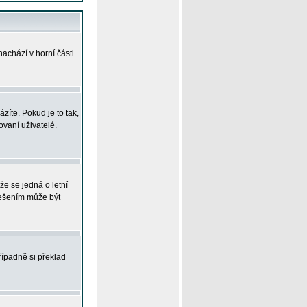
achází v horní části
íte. Pokud je to tak,
vaní uživatelé.
že se jedná o letní
Řešením může být
řípadně si překlad