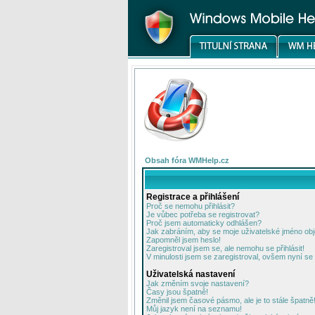
Obsah fóra WMHelp.cz
Registrace a přihlášení
Proč se nemohu přihlásit?
Je vůbec potřeba se registrovat?
Proč jsem automaticky odhlášen?
Jak zabráním, aby se moje uživatelské jméno ob
Zapomněl jsem heslo!
Zaregistroval jsem se, ale nemohu se přihlásit!
V minulosti jsem se zaregistroval, ovšem nyní se 
Uživatelská nastavení
Jak změním svoje nastavení?
Časy jsou špatně!
Změnil jsem časové pásmo, ale je to stále špatně
Můj jazyk není na seznamu!