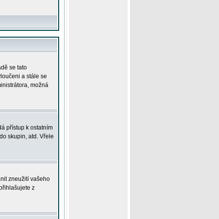
adě se tato
yloučeni a stále se
ministrátora, možná
á přístup k ostatním
o skupin, atd. Vřele
nit zneužití vašeho
přihlašujete z