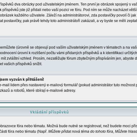
 příspěvků dva obrázky pod uživatelským jménem. Ten první je obrázek spojený s vaš
ik příspěvků jste již přidali nebo vaší pozici ve fóru. Pod ním se může nacházet vět
í obrázek každého uživatele. Záleží na administrátorovi, zda postavičky povolí či jak 
postavičky, pak právě tehdy toto administrátoři zakázali, a vy byste se měli zepta
nemůžete (úrovně se objevují pod vaším uživatelským jménem v tématech a na vaše
odnocení úrovní k rozlišení počtu vámi přidaných příspěvků a k identifikaci určitých
ít zvláštní vzhled. Prosím, nezatěžujte fórum zbytečným přispíváním jen, abyste d
 vašich příspěvků snížit.
 jsem vyzván k přihlášení!
-mail lidem přes nastavený e-mailový formulář (pokud administrátor tuto možnost po
azů a robotů, které sbírají e-mailové adresy.
Vkládání příspěvků
 obrazovce fóra nebo tématu. Možná bude nutné se registrovat, než budete moci přis
části fóra nebo tématu (Např.
Můžete přidat nová téma do tohoto fóra, Můžete hlasov