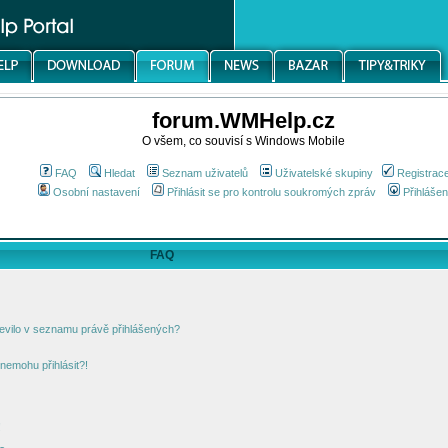
forum.WMHelp.cz
O všem, co souvisí s Windows Mobile
FAQ
Hledat
Seznam uživatelů
Uživatelské skupiny
Registrac
Osobní nastavení
Přihlásit se pro kontrolu soukromých zpráv
Přihlášen
FAQ
jevilo v seznamu právě přihlášených?
nemohu přihlásit?!
!