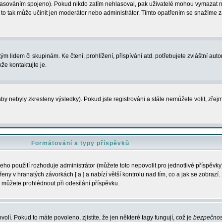
s hlasováním spojeno). Pokud nikdo zatím nehlasoval, pak uživatelé mohou vymazat
y to tak může učinit jen moderátor nebo administrátor. Tímto opatřením se snažíme z
m lidem či skupinám. Ke čtení, prohlížení, přispívání atd. potřebujete zvláštní auto
že kontaktujte je.
aby nebyly zkresleny výsledky). Pokud jste registrováni a stále nemůžete volit, zř
Formátování a typy příspěvků
ho použití rozhoduje administrátor (můžete toto nepovolit pro jednotlivé příspěv
y v hranatých závorkách [ a ] a nabízí větší kontrolu nad tím, co a jak se zobrazí. 
 můžete prohlédnout při odesílání příspěvku.
volí. Pokud to máte povoleno, zjistíte, že jen některé tagy fungují, což je
bezpečnos