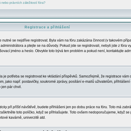
nebo právních záležitostí fóra?
Registrace a přihlášení
je nutné se nejdříve registrovat. Byla vám na fóru zakázána činnost (v takovém příp
dministrátora a ptejte se na důvody. Pokud jste se registrovali, nebyli jste z fóra v
lašovací jméno a heslo. Obvykle toto bývá ten problém a pokud není, kontaktujte ad
da je potřeba se registrovat ke vkládání příspěvků. Samozřejmě, že registrace vám d
ako např. postavičky, soukromé zprávy, posílání e-mailů uživatelům, přihlášení d
jen pár chvil.
icky při příští návštěvě
, budete přihlášeni jen po dobu práce na fóru. Toto má zabrá
 zaškrtněte toto políčko, když se přihlašujete. Toto ovšem nedoporučujeme, když se 
etové kavárně, univerzitě atd.