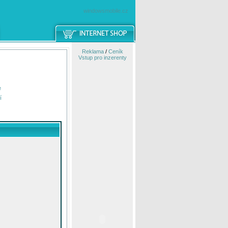
windowsmobile.cz
Reklama
/
Ceník
Vstup pro inzerenty
e
í