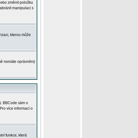
 nebo změnit položku
abránit manipulaci s
rizaci, kterou může
ejmě nemáte oprávněný
ky). BBCode sám o
Pro více informací o
tní
funkce, která