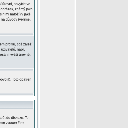
í úrovní, obvykle ve
ší obrázek, známý jako
s nimi naloží (v jaké
t na důvody (věříme,
m profilu, což záleží
 uživatelů, např.
osáhli vyšší úrovně.
volil). Toto opatření
pět do diskuze. To,
at v tomto fóru,