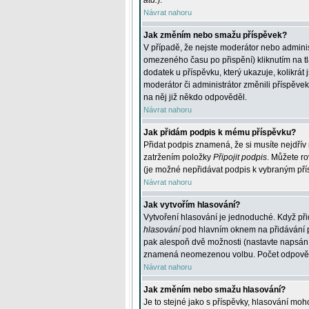
atd.
).
Návrat nahoru
Jak změním nebo smažu příspěvek?
V případě, že nejste moderátor nebo adminis
omezeného času po přispění) kliknutím na t
dodatek u příspěvku, který ukazuje, kolikrá
moderátor či administrátor změnili příspěve
na něj již někdo odpověděl.
Návrat nahoru
Jak přidám podpis k mému příspěvku?
Přidat podpis znamená, že si musíte nejdřív 
zatržením položky
Připojit podpis
. Můžete ro
(je možné nepřidávat podpis k vybraným pří
Návrat nahoru
Jak vytvořím hlasování?
Vytvoření hlasování je jednoduché. Když při
hlasování
pod hlavním oknem na přidávání př
pak alespoň dvě možnosti (nastavte napsán
znamená neomezenou volbu. Počet odpovědí, 
Návrat nahoru
Jak změním nebo smažu hlasování?
Je to stejné jako s příspěvky, hlasování m