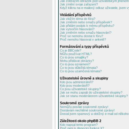
Jak zobrazím obrázek pod uživatelským jménem
Jak změní svoje zařazení?
Když kliknu na e-mailový odkaz uživatele, jsem v
Vkládání příspěvků
Jak vložím téma do fóra?
Jak změním nebo smažu příspěvek?
Jak přidám podpis k mému příspěvku?
Jak vytvořím hlasování?
Jak změním nebo smažu hlasování?
Proč se nemohu dostat k fóru?
Proč nemohu hlasovat v anketě?
Formátování a typy příspěvků
Co je BBCode?
Můžu používat HTML?
Co to jsou smajlíky?
Mohu přidávat obrázky?
Co to jsou oznámení?
Co to jsou důležitá témata?
Co to jsou uzamčená témata?
Uživatelské úrovně a skupiny
Kdo jsou administrátoři?
Kdo jsou moderátoři?
Co jsou uživatelské skupiny?
Jak se mohu zapojit do uživatelské skupiny?
Jak se stanu moderátorem uživatelské skupiny?
Soukromé zprávy
Nemůžu posílat soukromé zprávy!
Dostávám nechtěné soukromé zprávy!
Dostal jsem spamový a obtížný e-mail od někoho 
Záležitosti okolo phpBB 2
Kdo napsal tento program?
Proč není k dispozici funkce X?