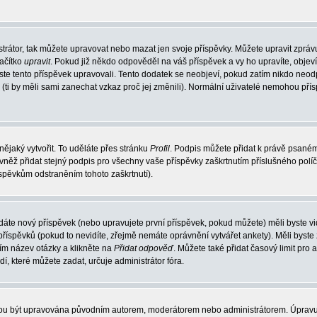
trátor, tak můžete upravovat nebo mazat jen svoje příspěvky. Můžete upravit zpráv
lačítko
upravit
. Pokud již někdo odpověděl na váš příspěvek a vy ho upravíte, objev
t jste tento příspěvek upravovali. Tento dodatek se neobjeví, pokud zatím nikdo ne
k (ti by měli sami zanechat vzkaz proč jej změnili). Normální uživatelé nemohou př
nějaký vytvořit. To uděláte přes stránku
Profil
. Podpis můžete přidat k právě psané
vněž přidat stejný podpis pro všechny vaše příspěvky zaškrtnutím příslušného políč
spěvkům odstraněním tohoto zaškrtnutí).
dáte nový příspěvek (nebo upravujete první příspěvek, pokud můžete) měli byste vid
íspěvků (pokud to nevidíte, zřejmě nemáte oprávnění vytvářet ankety). Měli byste
ím název otázky a klikněte na
Přidat odpověď
. Můžete také přidat časový limit pro 
které můžete zadat, určuje administrátor fóra.
ohou být upravována původním autorem, moderátorem nebo administrátorem. Úpravu 