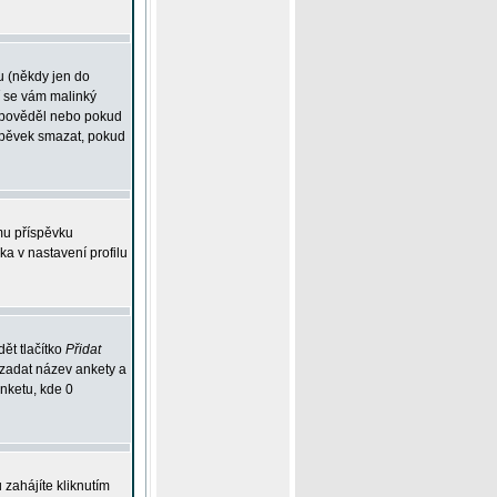
u (někdy jen do
í se vám malinký
odpověděl nebo pokud
íspěvek smazat, pokud
mu příspěvku
ka v nastavení profilu
ět tlačítko
Přidat
 zadat název ankety a
anketu, kde 0
zahájíte kliknutím