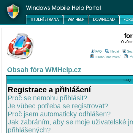
fo
O všem
FAQ
Hledat
Sez
Osobní nastavení
Při
Obsah fóra WMHelp.cz
FAQ
Registrace a přihlášení
Proč se nemohu přihlásit?
Je vůbec potřeba se registrovat?
Proč jsem automaticky odhlášen?
Jak zabráním, aby se moje uživatelské 
přihlášených?