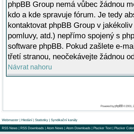
phpBB Group nemá vůbec žádnou moc 
kdo a kde spravuje fórum. Je tedy a
kontaktovat phpBB Group v jakékoliv p
pomluvy, atd.) nepřímo spojený s p
software phpBB. Pokud zašlete e-mai
třetí stranou, neočekávejte žádnou o
Návrat nahoru
phpBB
Powered by
© 2001, 
Webmaster
|
Hledání
|
Statistiky
|
Syndikační kanály
RSS News
|
RSS Downloads
|
Atom News
|
Atom Downloads
|
Plucker Text
|
Plucker Color