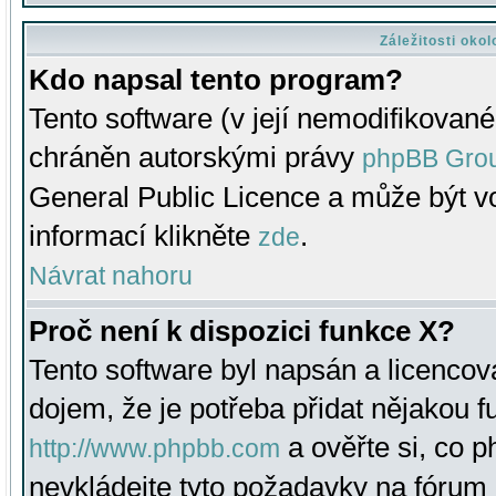
Záležitosti oko
Kdo napsal tento program?
Tento software (v její nemodifikované
chráněn autorskými právy
phpBB Gro
General Public Licence a může být vo
informací klikněte
.
zde
Návrat nahoru
Proč není k dispozici funkce X?
Tento software byl napsán a licenco
dojem, že je potřeba přidat nějakou f
a ověřte si, co 
http://www.phpbb.com
nevkládejte tyto požadavky na fóru