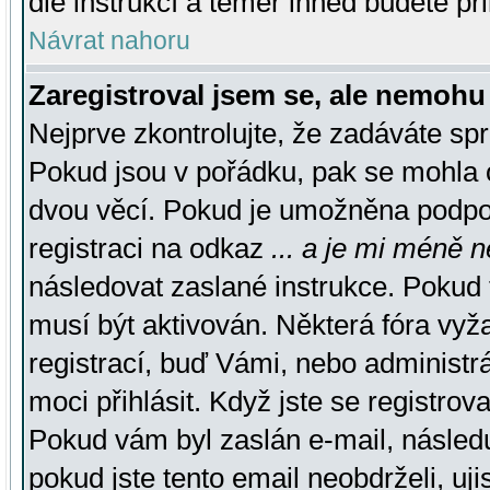
dle instrukcí a téměř ihned budete př
Návrat nahoru
Zaregistroval jsem se, ale nemohu 
Nejprve zkontrolujte, že zadáváte sp
Pokud jsou v pořádku, pak se mohla o
dvou věcí. Pokud je umožněna podpora
registraci na odkaz
... a je mi méně n
následovat zaslané instrukce. Pokud t
musí být aktivován. Některá fóra vyž
registrací, buď Vámi, nebo administr
moci přihlásit. Když jste se registrova
Pokud vám byl zaslán e-mail, násled
pokud jste tento email neobdrželi, uj