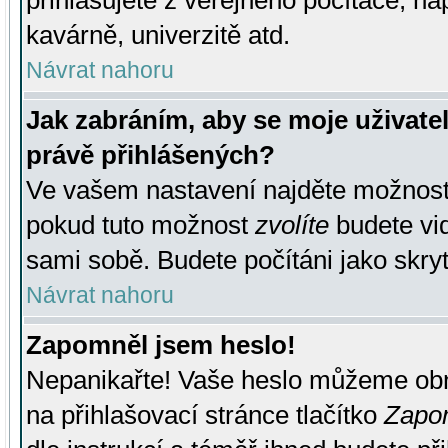
přihlašujete z veřejného počítače, na
kavárně, univerzitě atd.
Návrat nahoru
Jak zabráním, aby se moje uživate
právě přihlášených?
Ve vašem nastavení najděte možnos
pokud tuto možnost
zvolíte
budete vid
sami sobě. Budete počítáni jako skryt
Návrat nahoru
Zapomněl jsem heslo!
Nepanikařte! Vaše heslo můžeme obn
na přihlašovací stránce tlačítko
Zapom