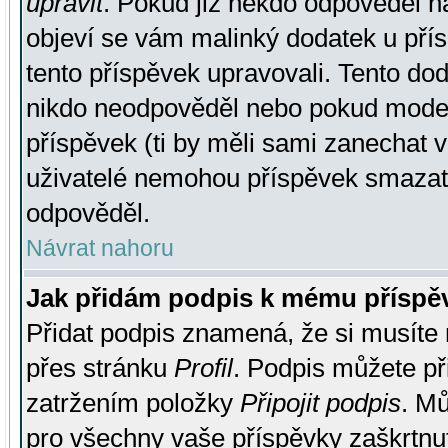
upravit
. Pokud již někdo odpověděl na
objeví se vám malinký dodatek u přísp
tento příspěvek upravovali. Tento do
nikdo neodpověděl nebo pokud moderá
příspěvek (ti by měli sami zanechat v
uživatelé nemohou příspěvek smazat,
odpověděl.
Návrat nahoru
Jak přidám podpis k mému příspě
Přidat podpis znamená, že si musíte n
přes stránku
Profil
. Podpis můžete p
zatržením položky
Připojit podpis
. Mů
pro všechny vaše příspěvky zaškrtnut