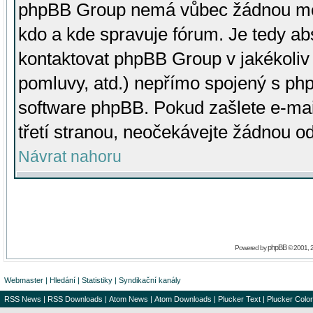
phpBB Group nemá vůbec žádnou moc 
kdo a kde spravuje fórum. Je tedy a
kontaktovat phpBB Group v jakékoliv p
pomluvy, atd.) nepřímo spojený s p
software phpBB. Pokud zašlete e-mai
třetí stranou, neočekávejte žádnou o
Návrat nahoru
phpBB
Powered by
© 2001, 
Webmaster
|
Hledání
|
Statistiky
|
Syndikační kanály
RSS News
|
RSS Downloads
|
Atom News
|
Atom Downloads
|
Plucker Text
|
Plucker Color