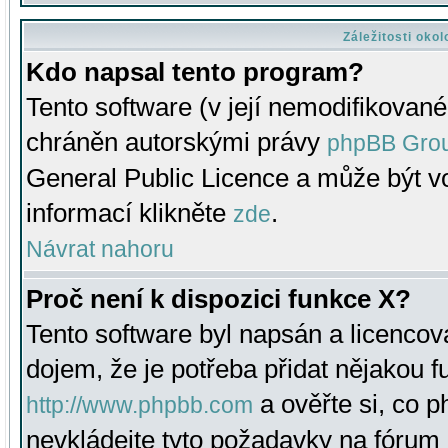
Záležitosti oko
Kdo napsal tento program?
Tento software (v její nemodifikované
chráněn autorskými právy
phpBB Gro
General Public Licence a může být vo
informací klikněte
.
zde
Návrat nahoru
Proč není k dispozici funkce X?
Tento software byl napsán a licenco
dojem, že je potřeba přidat nějakou f
a ověřte si, co 
http://www.phpbb.com
nevkládejte tyto požadavky na fóru