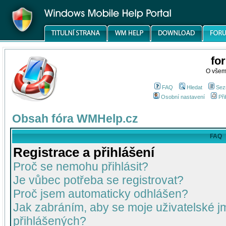
fo
O všem
FAQ
Hledat
Sez
Osobní nastavení
Při
Obsah fóra WMHelp.cz
FAQ
Registrace a přihlášení
Proč se nemohu přihlásit?
Je vůbec potřeba se registrovat?
Proč jsem automaticky odhlášen?
Jak zabráním, aby se moje uživatelské 
přihlášených?