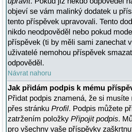
upravit
. Pokud již někdo odpověděl na
objeví se vám malinký dodatek u přísp
tento příspěvek upravovali. Tento do
nikdo neodpověděl nebo pokud moderá
příspěvek (ti by měli sami zanechat v
uživatelé nemohou příspěvek smazat,
odpověděl.
Návrat nahoru
Jak přidám podpis k mému příspě
Přidat podpis znamená, že si musíte n
přes stránku
Profil
. Podpis můžete p
zatržením položky
Připojit podpis
. Mů
pro všechny vaše příspěvky zaškrtnut