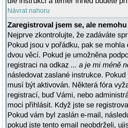
dle instrukcí a téměř ihned budete př
Návrat nahoru
Zaregistroval jsem se, ale nemohu 
Nejprve zkontrolujte, že zadáváte sp
Pokud jsou v pořádku, pak se mohla o
dvou věcí. Pokud je umožněna podpora
registraci na odkaz
... a je mi méně n
následovat zaslané instrukce. Pokud t
musí být aktivován. Některá fóra vyž
registrací, buď Vámi, nebo administr
moci přihlásit. Když jste se registrova
Pokud vám byl zaslán e-mail, násled
pokud jste tento email neobdrželi, uj