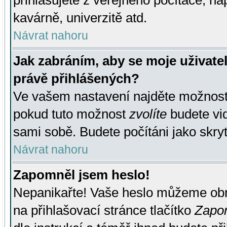
přihlašujete z veřejného počítače, na
kavárně, univerzitě atd.
Návrat nahoru
Jak zabráním, aby se moje uživate
právě přihlášených?
Ve vašem nastavení najděte možnos
pokud tuto možnost
zvolíte
budete vid
sami sobě. Budete počítáni jako skryt
Návrat nahoru
Zapomněl jsem heslo!
Nepanikařte! Vaše heslo můžeme obn
na přihlašovací stránce tlačítko
Zapom