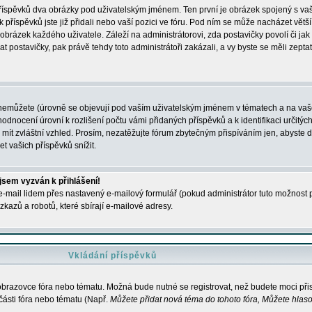
 příspěvků dva obrázky pod uživatelským jménem. Ten první je obrázek spojený s vaš
ik příspěvků jste již přidali nebo vaší pozici ve fóru. Pod ním se může nacházet vět
í obrázek každého uživatele. Záleží na administrátorovi, zda postavičky povolí či jak 
postavičky, pak právě tehdy toto administrátoři zakázali, a vy byste se měli zepta
nemůžete (úrovně se objevují pod vaším uživatelským jménem v tématech a na vaše
odnocení úrovní k rozlišení počtu vámi přidaných příspěvků a k identifikaci určitých
ít zvláštní vzhled. Prosím, nezatěžujte fórum zbytečným přispíváním jen, abyste d
 vašich příspěvků snížit.
 jsem vyzván k přihlášení!
-mail lidem přes nastavený e-mailový formulář (pokud administrátor tuto možnost po
azů a robotů, které sbírají e-mailové adresy.
Vkládání příspěvků
 obrazovce fóra nebo tématu. Možná bude nutné se registrovat, než budete moci přis
části fóra nebo tématu (Např.
Můžete přidat nová téma do tohoto fóra, Můžete hlasov