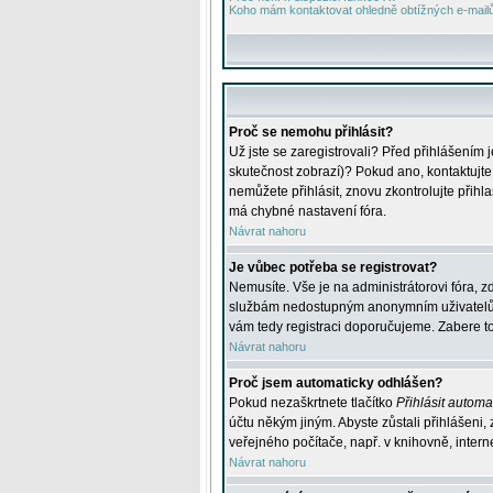
Koho mám kontaktovat ohledně obtížných e-mailů 
Proč se nemohu přihlásit?
Už jste se zaregistrovali? Před přihlášením 
skutečnost zobrazí)? Pokud ano, kontaktujte a
nemůžete přihlásit, znovu zkontrolujte přih
má chybné nastavení fóra.
Návrat nahoru
Je vůbec potřeba se registrovat?
Nemusíte. Vše je na administrátorovi fóra, z
službám nedostupným anonymním uživatelům, j
vám tedy registraci doporučujeme. Zabere to 
Návrat nahoru
Proč jsem automaticky odhlášen?
Pokud nezaškrtnete tlačítko
Přihlásit automat
účtu někým jiným. Abyste zůstali přihlášeni,
veřejného počítače, např. v knihovně, intern
Návrat nahoru