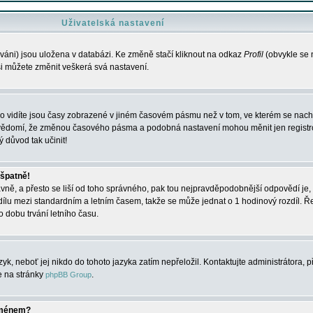
Uživatelská nastavení
váni) jsou uložena v databázi. Ke změně stačí kliknout na odkaz
Profil
(obvykle se n
 si můžete změnit veškerá svá nastavení.
o vidíte jsou časy zobrazené v jiném časovém pásmu než v tom, ve kterém se nacház
 vědomí, že změnou časového pásma a podobná nastavení mohou měnit jen registro
ý důvod tak učinit!
 špatně!
rávně, a přesto se liší od toho správného, pak tou nejpravděpodobnější odpovědí je, 
dílu mezi standardním a letním časem, takže se může jednat o 1 hodinový rozdíl. 
dobu trvání letního času.
yk, neboť jej nikdo do tohoto jazyka zatím nepřeložil. Kontaktujte administrátora, p
te na stránky
.
phpBB Group
jménem?