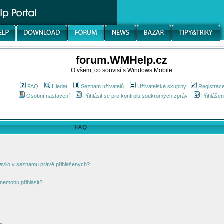
forum.WMHelp.cz
O všem, co souvisí s Windows Mobile
FAQ
Hledat
Seznam uživatelů
Uživatelské skupiny
Registrac
Osobní nastavení
Přihlásit se pro kontrolu soukromých zpráv
Přihlášen
FAQ
jevilo v seznamu právě přihlášených?
nemohu přihlásit?!
!