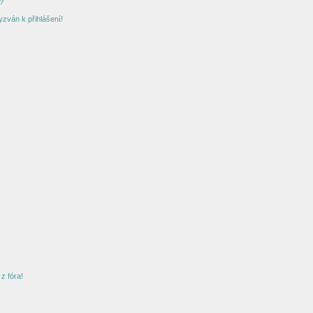
?
yzván k přihlášení!
z fóra!