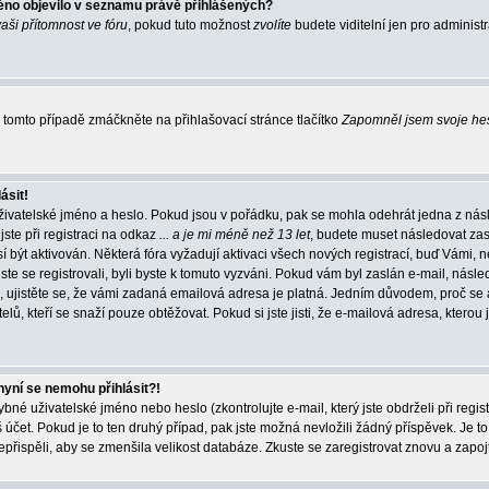
éno objevilo v seznamu právě přihlášených?
vaši přítomnost ve fóru
, pokud tuto možnost
zvolíte
budete viditelní jen pro administ
tomto případě zmáčkněte na přihlašovací stránce tlačítko
Zapomněl jsem svoje he
ásit!
živatelské jméno a heslo. Pokud jsou v pořádku, pak se mohla odehrát jedna z násl
ste při registraci na odkaz
... a je mi méně než 13 let
, budete muset následovat zas
í být aktivován. Některá fóra vyžadují aktivaci všech nových registrací, buď Vámi,
jste se registrovali, byli byste k tomuto vyzváni. Pokud vám byl zaslán e-mail, násle
, ujistěte se, že vámi zadaná emailová adresa je platná. Jedním důvodem, proč se 
elů, kteří se snaží pouze obtěžovat. Pokud si jste jisti, že e-mailová adresa, kterou j
nyní se nemohu přihlásit?!
né uživatelské jméno nebo heslo (zkontrolujte e-mail, který jste obdrželi při regis
čet. Pokud je to ten druhý případ, pak jste možná nevložili žádný příspěvek. Je to
nepřispěli, aby se zmenšila velikost databáze. Zkuste se zaregistrovat znovu a zapoj