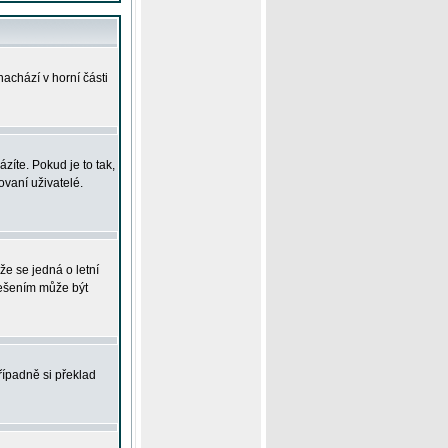
achází v horní části
íte. Pokud je to tak,
vaní uživatelé.
že se jedná o letní
Řešením může být
řípadně si překlad