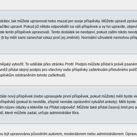
trátor, tak můžete upravovat nebo mazat jen svoje příspěvky. Můžete upravit zpráv
lačítko
upravit
. Pokud již někdo odpověděl na váš příspěvek a vy ho upravíte, objev
t jste tento příspěvek upravovali. Tento dodatek se neobjeví, pokud zatím nikdo ne
k (ti by měli sami zanechat vzkaz proč jej změnili). Normální uživatelé nemohou př
nějaký vytvořit. To uděláte přes stránku
Profil
. Podpis můžete přidat k právě psané
vněž přidat stejný podpis pro všechny vaše příspěvky zaškrtnutím příslušného políč
spěvkům odstraněním tohoto zaškrtnutí).
dáte nový příspěvek (nebo upravujete první příspěvek, pokud můžete) měli byste vid
íspěvků (pokud to nevidíte, zřejmě nemáte oprávnění vytvářet ankety). Měli byste
ím název otázky a klikněte na
Přidat odpověď
. Můžete také přidat časový limit pro 
které můžete zadat, určuje administrátor fóra.
ohou být upravována původním autorem, moderátorem nebo administrátorem. Úpravu 