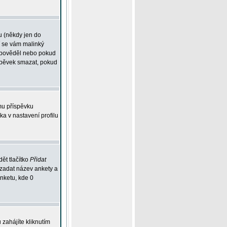
u (někdy jen do
í se vám malinký
odpověděl nebo pokud
íspěvek smazat, pokud
mu příspěvku
ka v nastavení profilu
ět tlačítko
Přidat
 zadat název ankety a
anketu, kde 0
zahájíte kliknutím