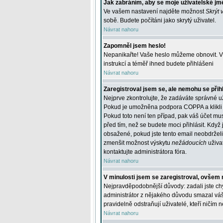
Jak zabráním, aby se moje uživatelské jm
Ve vašem nastavení najděte možnost
Skrýt 
sobě. Budete počítáni jako skrytý uživatel.
Návrat nahoru
Zapomněl jsem heslo!
Nepanikařte! Vaše heslo můžeme obnovit. V 
instrukcí a téměř ihned budete přihlášeni
Návrat nahoru
Zaregistroval jsem se, ale nemohu se přihl
Nejprve zkontrolujte, že zadáváte správné u
Pokud je umožněna podpora COPPA a klikli j
Pokud toto není ten případ, pak váš účet mus
před tím, než se budete moci přihlásit. Když 
obsažené, pokud jste tento email neobdrželi
zmenšit možnost výskytu
nežádoucích
uživat
kontaktujte administrátora fóra.
Návrat nahoru
V minulosti jsem se zaregistroval, ovšem 
Nejpravděpodobnější důvody: zadali jste chyb
administrátor z nějakého důvodu smazal váš ú
pravidelně odstraňují uživatelé, kteří ničím 
Návrat nahoru