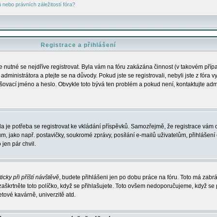
nebo právních záležitostí fóra?
Registrace a přihlášení
je nutné se nejdříve registrovat. Byla vám na fóru zakázána činnost (v takovém příp
dministrátora a ptejte se na důvody. Pokud jste se registrovali, nebyli jste z fóra v
lašovací jméno a heslo. Obvykle toto bývá ten problém a pokud není, kontaktujte ad
da je potřeba se registrovat ke vkládání příspěvků. Samozřejmě, že registrace vám d
ako např. postavičky, soukromé zprávy, posílání e-mailů uživatelům, přihlášení d
jen pár chvil.
icky při příští návštěvě
, budete přihlášeni jen po dobu práce na fóru. Toto má zabrá
 zaškrtněte toto políčko, když se přihlašujete. Toto ovšem nedoporučujeme, když se 
etové kavárně, univerzitě atd.