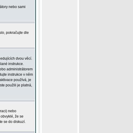
rátory nebo sami
slo
, pokračujte dle
edujících dvou věcí.
lané instrukce.
 nebo administrátorem
dujte instrukce v něm
aktivace používá, je
ste použili je platná,
traci) nebo
 obvyklé, že se
te se do diskuzí.