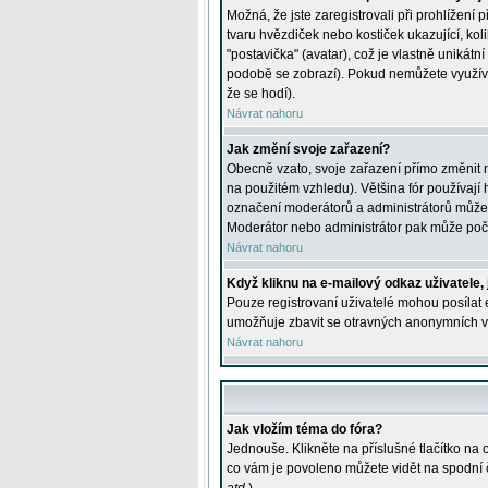
Možná, že jste zaregistrovali při prohlížení
tvaru hvězdiček nebo kostiček ukazující, kol
"postavička" (avatar), což je vlastně unikátn
podobě se zobrazí). Pokud nemůžete využívat 
že se hodí).
Návrat nahoru
Jak změní svoje zařazení?
Obecně vzato, svoje zařazení přímo změnit 
na použitém vzhledu). Většina fór používají h
označení moderátorů a administrátorů může m
Moderátor nebo administrátor pak může počet
Návrat nahoru
Když kliknu na e-mailový odkaz uživatele,
Pouze registrovaní uživatelé mohou posílat e
umožňuje zbavit se otravných anonymních vzk
Návrat nahoru
Jak vložím téma do fóra?
Jednouše. Klikněte na příslušné tlačítko na
co vám je povoleno můžete vidět na spodní 