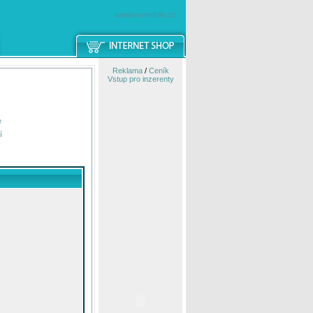
windowsmobile.cz
Reklama
/
Ceník
Vstup pro inzerenty
e
í