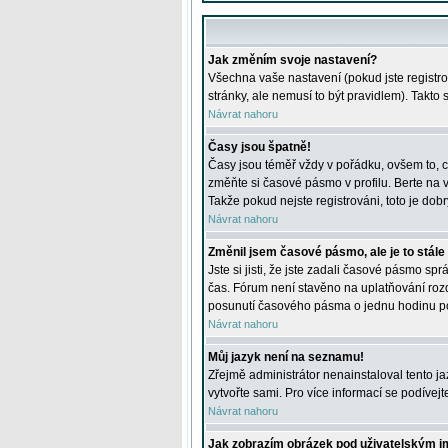
Jak změním svoje nastavení?
Všechna vaše nastavení (pokud jste registro
stránky, ale nemusí to být pravidlem). Takto
Návrat nahoru
Časy jsou špatně!
Časy jsou téměř vždy v pořádku, ovšem to, c
změňte si časové pásmo v profilu. Berte na
Takže pokud nejste registrováni, toto je dobr
Návrat nahoru
Změnil jsem časové pásmo, ale je to stále
Jste si jisti, že jste zadali časové pásmo sp
čas. Fórum není stavěno na uplatňování roz
posunutí časového pásma o jednu hodinu po 
Návrat nahoru
Můj jazyk není na seznamu!
Zřejmě administrátor nenainstaloval tento jaz
vytvořte sami. Pro více informací se podívej
Návrat nahoru
Jak zobrazím obrázek pod uživatelským 