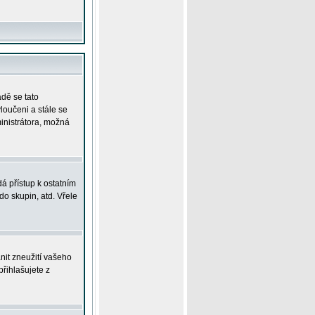
adě se tato
yloučeni a stále se
ministrátora, možná
á přístup k ostatním
o skupin, atd. Vřele
nit zneužití vašeho
přihlašujete z