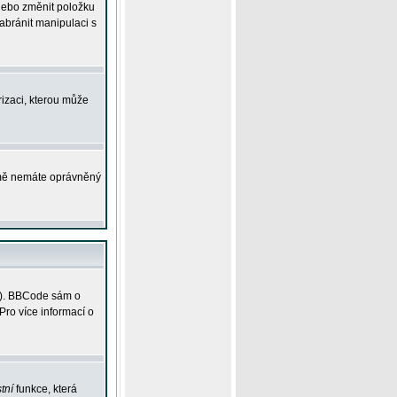
 nebo změnit položku
abránit manipulaci s
rizaci, kterou může
ejmě nemáte oprávněný
ky). BBCode sám o
Pro více informací o
tní
funkce, která