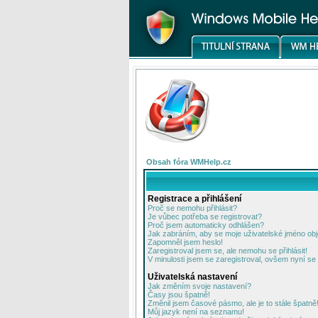
Obsah fóra WMHelp.cz
Registrace a přihlášení
Proč se nemohu přihlásit?
Je vůbec potřeba se registrovat?
Proč jsem automaticky odhlášen?
Jak zabráním, aby se moje uživatelské jméno ob
Zapomněl jsem heslo!
Zaregistroval jsem se, ale nemohu se přihlásit!
V minulosti jsem se zaregistroval, ovšem nyní se 
Uživatelská nastavení
Jak změním svoje nastavení?
Časy jsou špatně!
Změnil jsem časové pásmo, ale je to stále špatně
Můj jazyk není na seznamu!