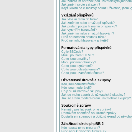
Jak zobrazím obrázek pod uživatelským jménem
Jak změní svoje zařazení?
Když kliknu na e-mailový odkaz uživatele, jsem v
Vkládání příspěvků
Jak vložím téma do fóra?
Jak změním nebo smažu příspěvek?
Jak přidám podpis k mému příspěvku?
Jak vytvořím hlasování?
Jak změním nebo smažu hlasování?
Proč se nemohu dostat k fóru?
Proč nemohu hlasovat v anketě?
Formátování a typy příspěvků
Co je BBCode?
Můžu používat HTML?
Co to jsou smajlíky?
Mohu přidávat obrázky?
Co to jsou oznámení?
Co to jsou důležitá témata?
Co to jsou uzamčená témata?
Uživatelské úrovně a skupiny
Kdo jsou administrátoři?
Kdo jsou moderátoři?
Co jsou uživatelské skupiny?
Jak se mohu zapojit do uživatelské skupiny?
Jak se stanu moderátorem uživatelské skupiny?
Soukromé zprávy
Nemůžu posílat soukromé zprávy!
Dostávám nechtěné soukromé zprávy!
Dostal jsem spamový a obtížný e-mail od někoho 
Záležitosti okolo phpBB 2
Kdo napsal tento program?
Proč není k dispozici funkce X?