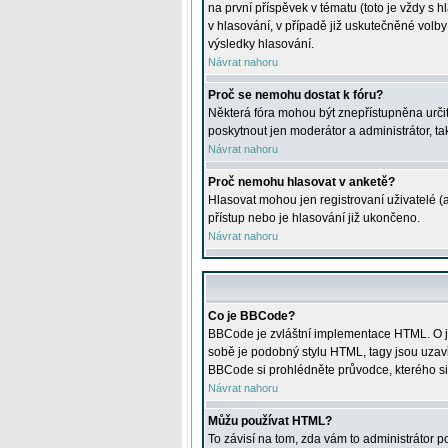
na první příspěvek v tématu (toto je vždy 
v hlasování, v případě již uskutečněné volb
výsledky hlasování.
Návrat nahoru
Proč se nemohu dostat k fóru?
Některá fóra mohou být znepřístupněna určitý
poskytnout jen moderátor a administrátor, tak
Návrat nahoru
Proč nemohu hlasovat v anketě?
Hlasovat mohou jen registrovaní uživatelé (
přístup nebo je hlasování již ukončeno.
Návrat nahoru
Co je BBCode?
BBCode je zvláštní implementace HTML. O je
sobě je podobný stylu HTML, tagy jsou uzavřen
BBCode si prohlédněte průvodce, kterého si
Návrat nahoru
Můžu používat HTML?
To závisí na tom, zda vám to administrátor po