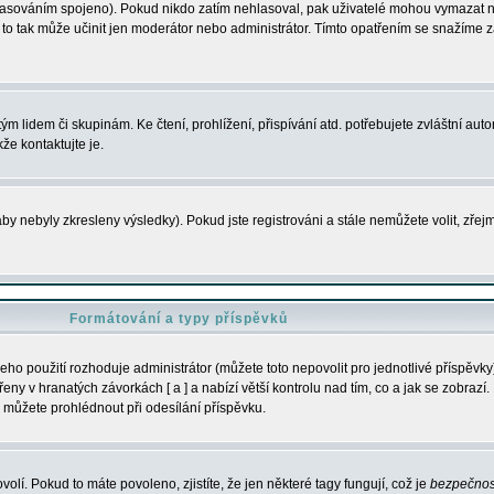
s hlasováním spojeno). Pokud nikdo zatím nehlasoval, pak uživatelé mohou vymazat
y to tak může učinit jen moderátor nebo administrátor. Tímto opatřením se snažíme z
m lidem či skupinám. Ke čtení, prohlížení, přispívání atd. potřebujete zvláštní auto
že kontaktujte je.
aby nebyly zkresleny výsledky). Pokud jste registrováni a stále nemůžete volit, zř
Formátování a typy příspěvků
ho použití rozhoduje administrátor (můžete toto nepovolit pro jednotlivé příspěv
y v hranatých závorkách [ a ] a nabízí větší kontrolu nad tím, co a jak se zobrazí. 
 můžete prohlédnout při odesílání příspěvku.
volí. Pokud to máte povoleno, zjistíte, že jen některé tagy fungují, což je
bezpečnos