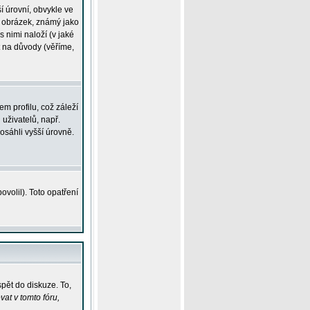
í úrovní, obvykle ve
ší obrázek, známý jako
s nimi naloží (v jaké
t na důvody (věříme,
m profilu, což záleží
 uživatelů, např.
osáhli vyšší úrovně.
volil). Toto opatření
pět do diskuze. To,
at v tomto fóru,