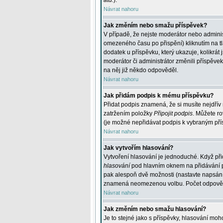
atd.
).
Návrat nahoru
Jak změním nebo smažu příspěvek?
V případě, že nejste moderátor nebo adminis
omezeného času po přispění) kliknutím na t
dodatek u příspěvku, který ukazuje, kolikrá
moderátor či administrátor změnili příspěve
na něj již někdo odpověděl.
Návrat nahoru
Jak přidám podpis k mému příspěvku?
Přidat podpis znamená, že si musíte nejdřív 
zatržením položky
Připojit podpis
. Můžete ro
(je možné nepřidávat podpis k vybraným pří
Návrat nahoru
Jak vytvořím hlasování?
Vytvoření hlasování je jednoduché. Když při
hlasování
pod hlavním oknem na přidávání př
pak alespoň dvě možnosti (nastavte napsán
znamená neomezenou volbu. Počet odpovědí, 
Návrat nahoru
Jak změním nebo smažu hlasování?
Je to stejné jako s příspěvky, hlasování m