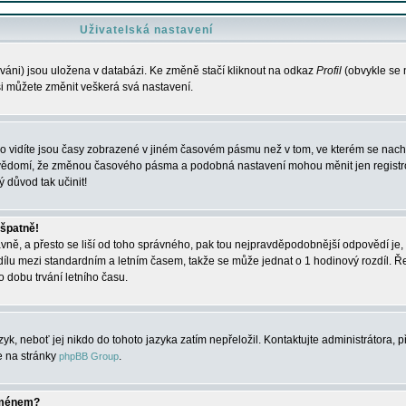
Uživatelská nastavení
váni) jsou uložena v databázi. Ke změně stačí kliknout na odkaz
Profil
(obvykle se n
 si můžete změnit veškerá svá nastavení.
o vidíte jsou časy zobrazené v jiném časovém pásmu než v tom, ve kterém se nacház
 vědomí, že změnou časového pásma a podobná nastavení mohou měnit jen registro
ý důvod tak učinit!
 špatně!
rávně, a přesto se liší od toho správného, pak tou nejpravděpodobnější odpovědí je, 
dílu mezi standardním a letním časem, takže se může jednat o 1 hodinový rozdíl. 
dobu trvání letního času.
yk, neboť jej nikdo do tohoto jazyka zatím nepřeložil. Kontaktujte administrátora, p
te na stránky
.
phpBB Group
jménem?