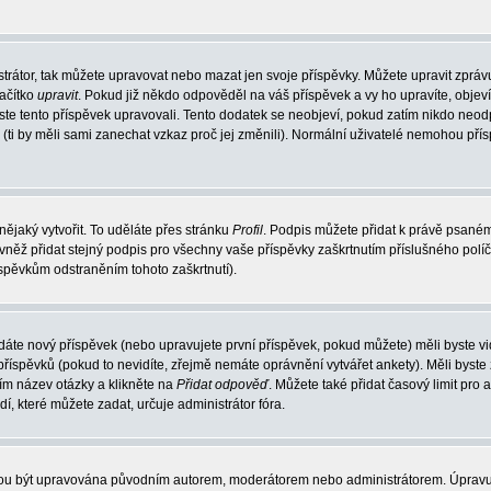
trátor, tak můžete upravovat nebo mazat jen svoje příspěvky. Můžete upravit zpráv
lačítko
upravit
. Pokud již někdo odpověděl na váš příspěvek a vy ho upravíte, objev
t jste tento příspěvek upravovali. Tento dodatek se neobjeví, pokud zatím nikdo ne
k (ti by měli sami zanechat vzkaz proč jej změnili). Normální uživatelé nemohou př
nějaký vytvořit. To uděláte přes stránku
Profil
. Podpis můžete přidat k právě psané
vněž přidat stejný podpis pro všechny vaše příspěvky zaškrtnutím příslušného políč
spěvkům odstraněním tohoto zaškrtnutí).
dáte nový příspěvek (nebo upravujete první příspěvek, pokud můžete) měli byste vid
íspěvků (pokud to nevidíte, zřejmě nemáte oprávnění vytvářet ankety). Měli byste
ím název otázky a klikněte na
Přidat odpověď
. Můžete také přidat časový limit pro 
které můžete zadat, určuje administrátor fóra.
ohou být upravována původním autorem, moderátorem nebo administrátorem. Úpravu 