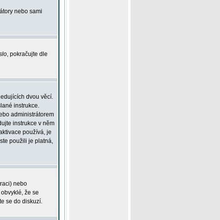
rátory nebo sami
slo
, pokračujte dle
edujících dvou věcí.
lané instrukce.
 nebo administrátorem
dujte instrukce v něm
aktivace používá, je
ste použili je platná,
traci) nebo
 obvyklé, že se
te se do diskuzí.