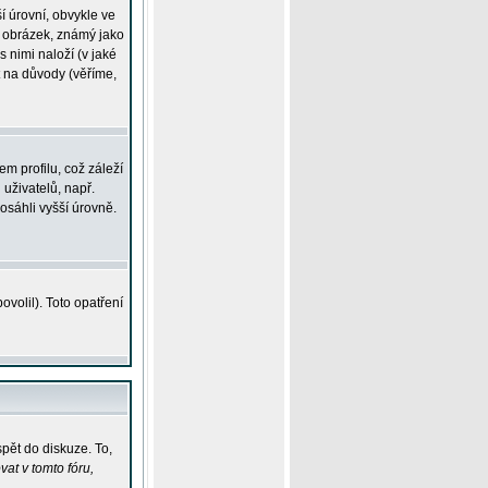
í úrovní, obvykle ve
ší obrázek, známý jako
s nimi naloží (v jaké
t na důvody (věříme,
m profilu, což záleží
 uživatelů, např.
osáhli vyšší úrovně.
volil). Toto opatření
pět do diskuze. To,
at v tomto fóru,