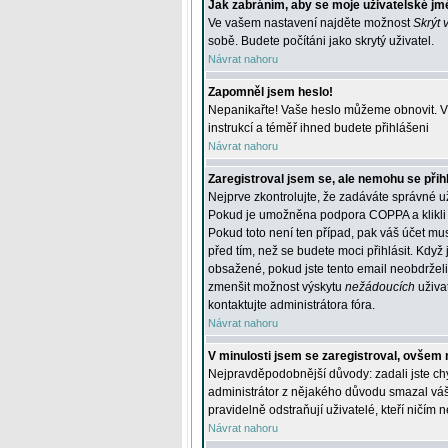
Jak zabráním, aby se moje uživatelské jm
Ve vašem nastavení najděte možnost
Skrýt 
sobě. Budete počítáni jako skrytý uživatel.
Návrat nahoru
Zapomněl jsem heslo!
Nepanikařte! Vaše heslo můžeme obnovit. V 
instrukcí a téměř ihned budete přihlášeni
Návrat nahoru
Zaregistroval jsem se, ale nemohu se přihl
Nejprve zkontrolujte, že zadáváte správné u
Pokud je umožněna podpora COPPA a klikli j
Pokud toto není ten případ, pak váš účet mus
před tím, než se budete moci přihlásit. Když 
obsažené, pokud jste tento email neobdrželi
zmenšit možnost výskytu
nežádoucích
uživat
kontaktujte administrátora fóra.
Návrat nahoru
V minulosti jsem se zaregistroval, ovšem 
Nejpravděpodobnější důvody: zadali jste chyb
administrátor z nějakého důvodu smazal váš ú
pravidelně odstraňují uživatelé, kteří ničím 
Návrat nahoru