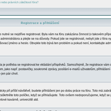
nebo právních záležitostí fóra?
Registrace a přihlášení
je nutné se nejdříve registrovat. Byla vám na fóru zakázána činnost (v takovém příp
dministrátora a ptejte se na důvody. Pokud jste se registrovali, nebyli jste z fóra v
lašovací jméno a heslo. Obvykle toto bývá ten problém a pokud není, kontaktujte ad
da je potřeba se registrovat ke vkládání příspěvků. Samozřejmě, že registrace vám d
ako např. postavičky, soukromé zprávy, posílání e-mailů uživatelům, přihlášení d
jen pár chvil.
icky při příští návštěvě
, budete přihlášeni jen po dobu práce na fóru. Toto má zabrá
 zaškrtněte toto políčko, když se přihlašujete. Toto ovšem nedoporučujeme, když se 
etové kavárně, univerzitě atd.