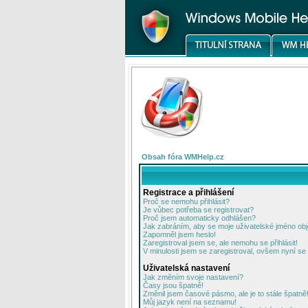
Obsah fóra WMHelp.cz
Registrace a přihlášení
Proč se nemohu přihlásit?
Je vůbec potřeba se registrovat?
Proč jsem automaticky odhlášen?
Jak zabráním, aby se moje uživatelské jméno ob
Zapomněl jsem heslo!
Zaregistroval jsem se, ale nemohu se přihlásit!
V minulosti jsem se zaregistroval, ovšem nyní se 
Uživatelská nastavení
Jak změním svoje nastavení?
Časy jsou špatně!
Změnil jsem časové pásmo, ale je to stále špatně
Můj jazyk není na seznamu!