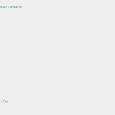
?
yzván k přihlášení!
z fóra!