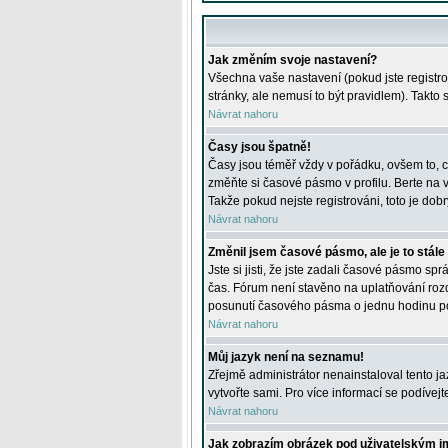
Jak změním svoje nastavení?
Všechna vaše nastavení (pokud jste registro
stránky, ale nemusí to být pravidlem). Takto
Návrat nahoru
Časy jsou špatně!
Časy jsou téměř vždy v pořádku, ovšem to, c
změňte si časové pásmo v profilu. Berte na
Takže pokud nejste registrováni, toto je dobr
Návrat nahoru
Změnil jsem časové pásmo, ale je to stále
Jste si jisti, že jste zadali časové pásmo sp
čas. Fórum není stavěno na uplatňování roz
posunutí časového pásma o jednu hodinu po 
Návrat nahoru
Můj jazyk není na seznamu!
Zřejmě administrátor nenainstaloval tento jaz
vytvořte sami. Pro více informací se podívej
Návrat nahoru
Jak zobrazím obrázek pod uživatelským 