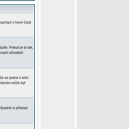
achází v horní části
íte. Pokud je to tak,
vaní uživatelé.
že se jedná o letní
Řešením může být
řípadně si překlad