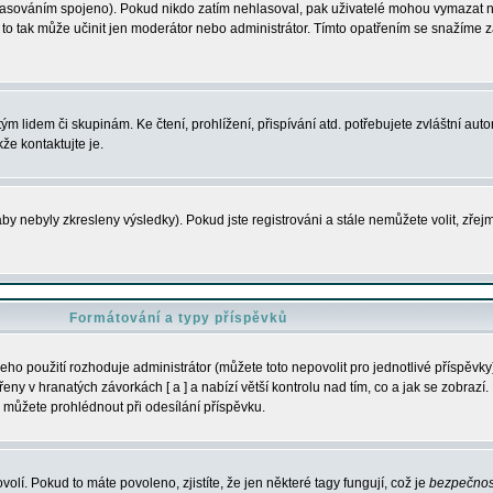
s hlasováním spojeno). Pokud nikdo zatím nehlasoval, pak uživatelé mohou vymazat
y to tak může učinit jen moderátor nebo administrátor. Tímto opatřením se snažíme z
m lidem či skupinám. Ke čtení, prohlížení, přispívání atd. potřebujete zvláštní auto
že kontaktujte je.
aby nebyly zkresleny výsledky). Pokud jste registrováni a stále nemůžete volit, zř
Formátování a typy příspěvků
ho použití rozhoduje administrátor (můžete toto nepovolit pro jednotlivé příspěv
y v hranatých závorkách [ a ] a nabízí větší kontrolu nad tím, co a jak se zobrazí. 
 můžete prohlédnout při odesílání příspěvku.
volí. Pokud to máte povoleno, zjistíte, že jen některé tagy fungují, což je
bezpečnos