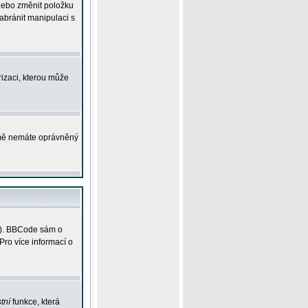
 nebo změnit položku
abránit manipulaci s
rizaci, kterou může
ejmě nemáte oprávněný
ky). BBCode sám o
Pro více informací o
tní
funkce, která