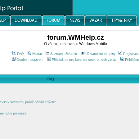
forum.WMHelp.cz
O všem, co souvisí s Windows Mobile
FAQ
Hledat
Seznam uživatelů
Uživatelské skupiny
Registrac
Osobní nastavení
Přihlásit se pro kontrolu soukromých zpráv
Přihlášen
FAQ
jevilo v seznamu právě přihlášených?
nemohu přihlásit?!
!