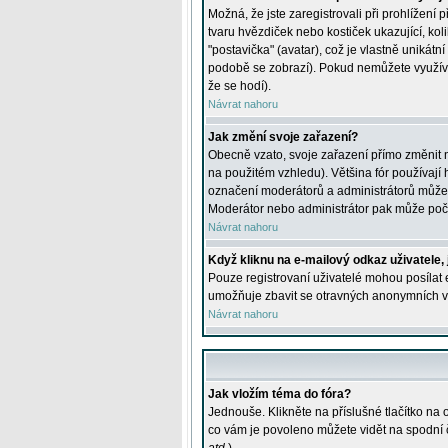
Možná, že jste zaregistrovali při prohlížení
tvaru hvězdiček nebo kostiček ukazující, kol
"postavička" (avatar), což je vlastně unikátn
podobě se zobrazí). Pokud nemůžete využívat 
že se hodí).
Návrat nahoru
Jak změní svoje zařazení?
Obecně vzato, svoje zařazení přímo změnit 
na použitém vzhledu). Většina fór používají h
označení moderátorů a administrátorů může m
Moderátor nebo administrátor pak může počet
Návrat nahoru
Když kliknu na e-mailový odkaz uživatele,
Pouze registrovaní uživatelé mohou posílat e
umožňuje zbavit se otravných anonymních vzk
Návrat nahoru
Jak vložím téma do fóra?
Jednouše. Klikněte na příslušné tlačítko na
co vám je povoleno můžete vidět na spodní 