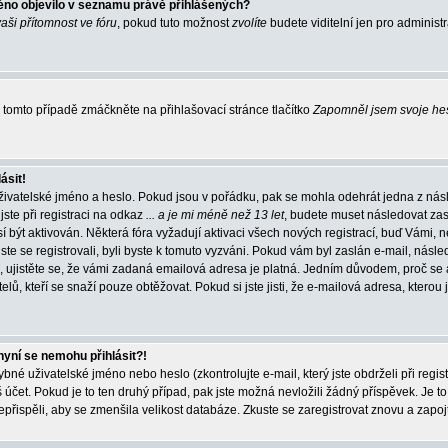
éno objevilo v seznamu právě přihlášených?
vaši přítomnost ve fóru
, pokud tuto možnost
zvolíte
budete viditelní jen pro administ
tomto případě zmáčkněte na přihlašovací stránce tlačítko
Zapomněl jsem svoje he
ásit!
živatelské jméno a heslo. Pokud jsou v pořádku, pak se mohla odehrát jedna z násl
ste při registraci na odkaz
... a je mi méně než 13 let
, budete muset následovat zas
í být aktivován. Některá fóra vyžadují aktivaci všech nových registrací, buď Vámi,
jste se registrovali, byli byste k tomuto vyzváni. Pokud vám byl zaslán e-mail, násle
, ujistěte se, že vámi zadaná emailová adresa je platná. Jedním důvodem, proč se 
elů, kteří se snaží pouze obtěžovat. Pokud si jste jisti, že e-mailová adresa, kterou j
nyní se nemohu přihlásit?!
né uživatelské jméno nebo heslo (zkontrolujte e-mail, který jste obdrželi při regis
čet. Pokud je to ten druhý případ, pak jste možná nevložili žádný příspěvek. Je to
nepřispěli, aby se zmenšila velikost databáze. Zkuste se zaregistrovat znovu a zapoj