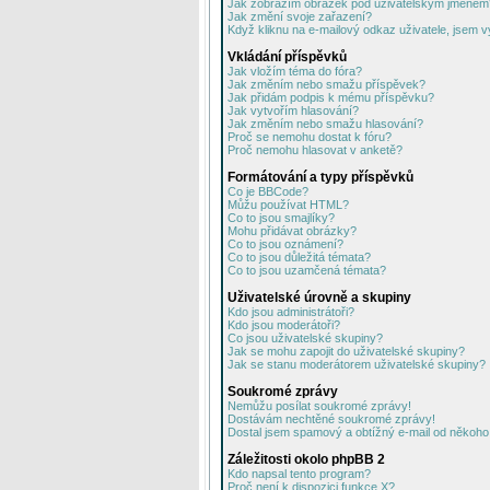
Jak zobrazím obrázek pod uživatelským jménem
Jak změní svoje zařazení?
Když kliknu na e-mailový odkaz uživatele, jsem v
Vkládání příspěvků
Jak vložím téma do fóra?
Jak změním nebo smažu příspěvek?
Jak přidám podpis k mému příspěvku?
Jak vytvořím hlasování?
Jak změním nebo smažu hlasování?
Proč se nemohu dostat k fóru?
Proč nemohu hlasovat v anketě?
Formátování a typy příspěvků
Co je BBCode?
Můžu používat HTML?
Co to jsou smajlíky?
Mohu přidávat obrázky?
Co to jsou oznámení?
Co to jsou důležitá témata?
Co to jsou uzamčená témata?
Uživatelské úrovně a skupiny
Kdo jsou administrátoři?
Kdo jsou moderátoři?
Co jsou uživatelské skupiny?
Jak se mohu zapojit do uživatelské skupiny?
Jak se stanu moderátorem uživatelské skupiny?
Soukromé zprávy
Nemůžu posílat soukromé zprávy!
Dostávám nechtěné soukromé zprávy!
Dostal jsem spamový a obtížný e-mail od někoho 
Záležitosti okolo phpBB 2
Kdo napsal tento program?
Proč není k dispozici funkce X?