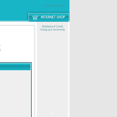
windowsmobile.cz
Reklama
/
Ceník
Vstup pro inzerenty
e
í