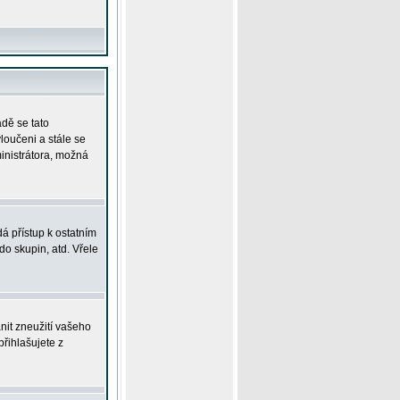
adě se tato
yloučeni a stále se
ministrátora, možná
á přístup k ostatním
o skupin, atd. Vřele
nit zneužití vašeho
přihlašujete z