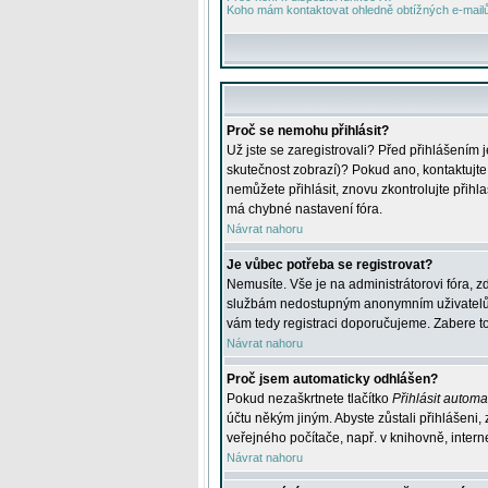
Koho mám kontaktovat ohledně obtížných e-mailů 
Proč se nemohu přihlásit?
Už jste se zaregistrovali? Před přihlášením 
skutečnost zobrazí)? Pokud ano, kontaktujte a
nemůžete přihlásit, znovu zkontrolujte přih
má chybné nastavení fóra.
Návrat nahoru
Je vůbec potřeba se registrovat?
Nemusíte. Vše je na administrátorovi fóra, z
službám nedostupným anonymním uživatelům, j
vám tedy registraci doporučujeme. Zabere to 
Návrat nahoru
Proč jsem automaticky odhlášen?
Pokud nezaškrtnete tlačítko
Přihlásit automat
účtu někým jiným. Abyste zůstali přihlášeni,
veřejného počítače, např. v knihovně, intern
Návrat nahoru