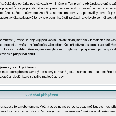
 příspěvků dva obrázky pod uživatelským jménem. Ten první je obrázek spojený s vaš
ik příspěvků jste již přidali nebo vaší pozici ve fóru. Pod ním se může nacházet vět
í obrázek každého uživatele. Záleží na administrátorovi, zda postavičky povolí či jak 
postavičky, pak právě tehdy toto administrátoři zakázali, a vy byste se měli zepta
nemůžete (úrovně se objevují pod vaším uživatelským jménem v tématech a na vaše
odnocení úrovní k rozlišení počtu vámi přidaných příspěvků a k identifikaci určitých
ít zvláštní vzhled. Prosím, nezatěžujte fórum zbytečným přispíváním jen, abyste d
 vašich příspěvků snížit.
 jsem vyzván k přihlášení!
-mail lidem přes nastavený e-mailový formulář (pokud administrátor tuto možnost po
azů a robotů, které sbírají e-mailové adresy.
Vkládání příspěvků
 obrazovce fóra nebo tématu. Možná bude nutné se registrovat, než budete moci přis
části fóra nebo tématu (Např.
Můžete přidat nová téma do tohoto fóra, Můžete hlasov