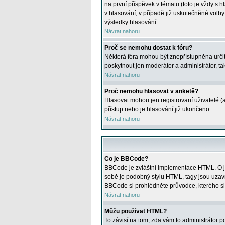
na první příspěvek v tématu (toto je vždy 
v hlasování, v případě již uskutečněné volb
výsledky hlasování.
Návrat nahoru
Proč se nemohu dostat k fóru?
Některá fóra mohou být znepřístupněna určitý
poskytnout jen moderátor a administrátor, tak
Návrat nahoru
Proč nemohu hlasovat v anketě?
Hlasovat mohou jen registrovaní uživatelé (
přístup nebo je hlasování již ukončeno.
Návrat nahoru
Co je BBCode?
BBCode je zvláštní implementace HTML. O je
sobě je podobný stylu HTML, tagy jsou uzavřen
BBCode si prohlédněte průvodce, kterého si
Návrat nahoru
Můžu používat HTML?
To závisí na tom, zda vám to administrátor po