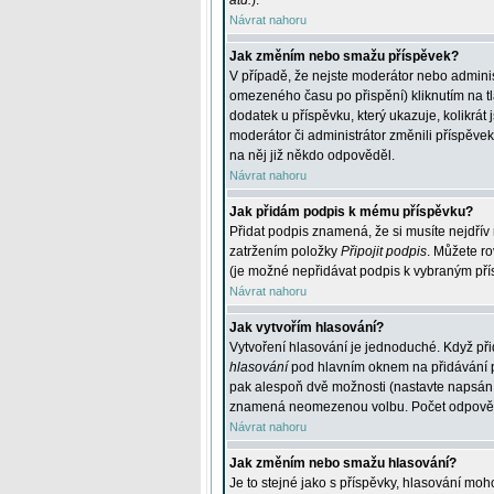
atd.
).
Návrat nahoru
Jak změním nebo smažu příspěvek?
V případě, že nejste moderátor nebo adminis
omezeného času po přispění) kliknutím na t
dodatek u příspěvku, který ukazuje, kolikrá
moderátor či administrátor změnili příspěve
na něj již někdo odpověděl.
Návrat nahoru
Jak přidám podpis k mému příspěvku?
Přidat podpis znamená, že si musíte nejdřív 
zatržením položky
Připojit podpis
. Můžete ro
(je možné nepřidávat podpis k vybraným pří
Návrat nahoru
Jak vytvořím hlasování?
Vytvoření hlasování je jednoduché. Když při
hlasování
pod hlavním oknem na přidávání př
pak alespoň dvě možnosti (nastavte napsán
znamená neomezenou volbu. Počet odpovědí, 
Návrat nahoru
Jak změním nebo smažu hlasování?
Je to stejné jako s příspěvky, hlasování m