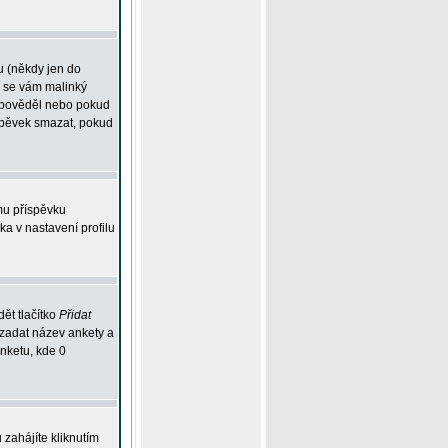
u (někdy jen do
í se vám malinký
odpověděl nebo pokud
íspěvek smazat, pokud
mu příspěvku
ka v nastavení profilu
ět tlačítko
Přidat
 zadat název ankety a
anketu, kde 0
zahájíte kliknutím