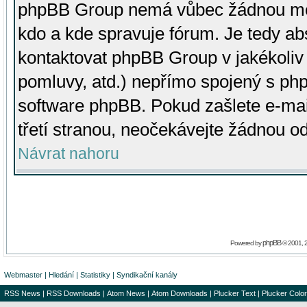
phpBB Group nemá vůbec žádnou moc 
kdo a kde spravuje fórum. Je tedy a
kontaktovat phpBB Group v jakékoliv p
pomluvy, atd.) nepřímo spojený s p
software phpBB. Pokud zašlete e-mai
třetí stranou, neočekávejte žádnou o
Návrat nahoru
phpBB
Powered by
© 2001, 
Webmaster
|
Hledání
|
Statistiky
|
Syndikační kanály
RSS News
|
RSS Downloads
|
Atom News
|
Atom Downloads
|
Plucker Text
|
Plucker Color