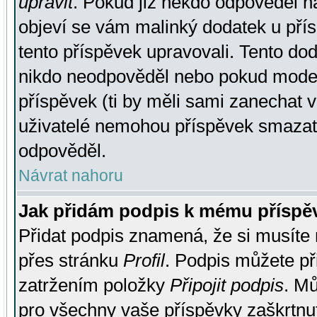
upravit
. Pokud již někdo odpověděl na
objeví se vám malinký dodatek u přísp
tento příspěvek upravovali. Tento do
nikdo neodpověděl nebo pokud moderá
příspěvek (ti by měli sami zanechat v
uživatelé nemohou příspěvek smazat,
odpověděl.
Návrat nahoru
Jak přidám podpis k mému příspě
Přidat podpis znamená, že si musíte n
přes stránku
Profil
. Podpis můžete p
zatržením položky
Připojit podpis
. Mů
pro všechny vaše příspěvky zaškrtnut