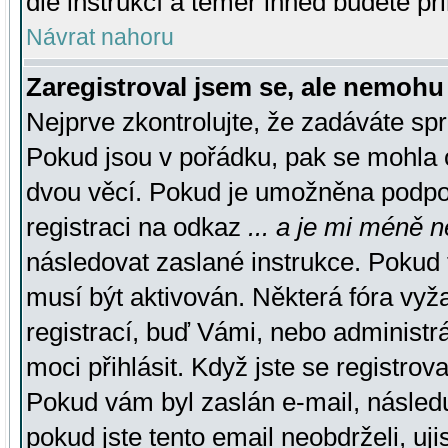
dle instrukcí a téměř ihned budete př
Návrat nahoru
Zaregistroval jsem se, ale nemohu 
Nejprve zkontrolujte, že zadáváte sp
Pokud jsou v pořádku, pak se mohla o
dvou věcí. Pokud je umožněna podpora
registraci na odkaz
... a je mi méně n
následovat zaslané instrukce. Pokud t
musí být aktivován. Některá fóra vyž
registrací, buď Vámi, nebo administr
moci přihlásit. Když jste se registrova
Pokud vám byl zaslán e-mail, násled
pokud jste tento email neobdrželi, uj