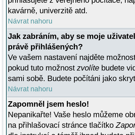
přihlašujete z veřejného počítače, na
kavárně, univerzitě atd.
Návrat nahoru
Jak zabráním, aby se moje uživate
právě přihlášených?
Ve vašem nastavení najděte možnos
pokud tuto možnost
zvolíte
budete vid
sami sobě. Budete počítáni jako skryt
Návrat nahoru
Zapomněl jsem heslo!
Nepanikařte! Vaše heslo můžeme obn
na přihlašovací stránce tlačítko
Zapom