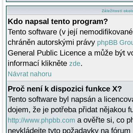
Záležitosti oko
Kdo napsal tento program?
Tento software (v její nemodifikované
chráněn autorskými právy
phpBB Gro
General Public Licence a může být vo
informací klikněte
.
zde
Návrat nahoru
Proč není k dispozici funkce X?
Tento software byl napsán a licenco
dojem, že je potřeba přidat nějakou f
a ověřte si, co 
http://www.phpbb.com
nevkládejte tyto požadavky na fóru