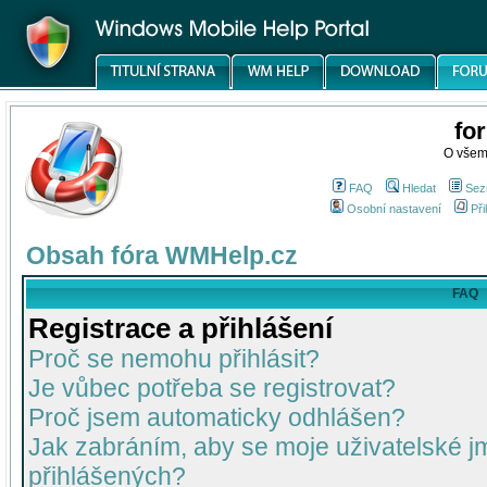
fo
O všem
FAQ
Hledat
Sez
Osobní nastavení
Při
Obsah fóra WMHelp.cz
FAQ
Registrace a přihlášení
Proč se nemohu přihlásit?
Je vůbec potřeba se registrovat?
Proč jsem automaticky odhlášen?
Jak zabráním, aby se moje uživatelské 
přihlášených?