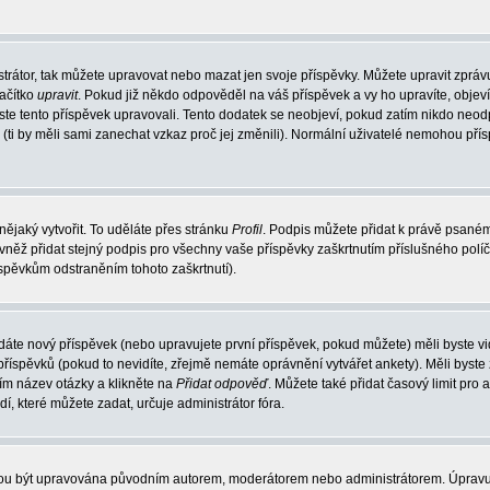
trátor, tak můžete upravovat nebo mazat jen svoje příspěvky. Můžete upravit zpráv
lačítko
upravit
. Pokud již někdo odpověděl na váš příspěvek a vy ho upravíte, objev
t jste tento příspěvek upravovali. Tento dodatek se neobjeví, pokud zatím nikdo ne
k (ti by měli sami zanechat vzkaz proč jej změnili). Normální uživatelé nemohou př
nějaký vytvořit. To uděláte přes stránku
Profil
. Podpis můžete přidat k právě psané
vněž přidat stejný podpis pro všechny vaše příspěvky zaškrtnutím příslušného políč
spěvkům odstraněním tohoto zaškrtnutí).
dáte nový příspěvek (nebo upravujete první příspěvek, pokud můžete) měli byste vid
íspěvků (pokud to nevidíte, zřejmě nemáte oprávnění vytvářet ankety). Měli byste
ím název otázky a klikněte na
Přidat odpověď
. Můžete také přidat časový limit pro 
které můžete zadat, určuje administrátor fóra.
ohou být upravována původním autorem, moderátorem nebo administrátorem. Úpravu 