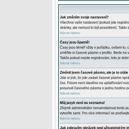
Jak změním svoje nastavení?
Všechna vaše nastavení (pokud jste registro
stránky, ale nemusí to být pravidlem). Takto
Návrat nahoru
Časy jsou špatně!
Časy jsou téměř vždy v pořádku, ovšem to, c
změňte si časové pásmo v profilu. Berte na
Takže pokud nejste registrováni, toto je dobr
Návrat nahoru
Změnil jsem časové pásmo, ale je to stále
Jste si jisti, že jste zadali časové pásmo sp
čas. Fórum není stavěno na uplatňování roz
posunutí časového pásma o jednu hodinu po 
Návrat nahoru
Můj jazyk není na seznamu!
Zřejmě administrátor nenainstaloval tento jaz
vytvořte sami. Pro více informací se podívej
Návrat nahoru
Jak zobrazím obrázek pod uživatelským 