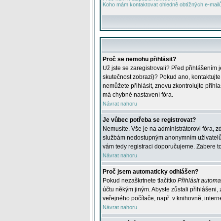
Koho mám kontaktovat ohledně obtížných e-mailů 
Proč se nemohu přihlásit?
Už jste se zaregistrovali? Před přihlášením 
skutečnost zobrazí)? Pokud ano, kontaktujte a
nemůžete přihlásit, znovu zkontrolujte přih
má chybné nastavení fóra.
Návrat nahoru
Je vůbec potřeba se registrovat?
Nemusíte. Vše je na administrátorovi fóra, z
službám nedostupným anonymním uživatelům, j
vám tedy registraci doporučujeme. Zabere to 
Návrat nahoru
Proč jsem automaticky odhlášen?
Pokud nezaškrtnete tlačítko
Přihlásit automat
účtu někým jiným. Abyste zůstali přihlášeni,
veřejného počítače, např. v knihovně, intern
Návrat nahoru