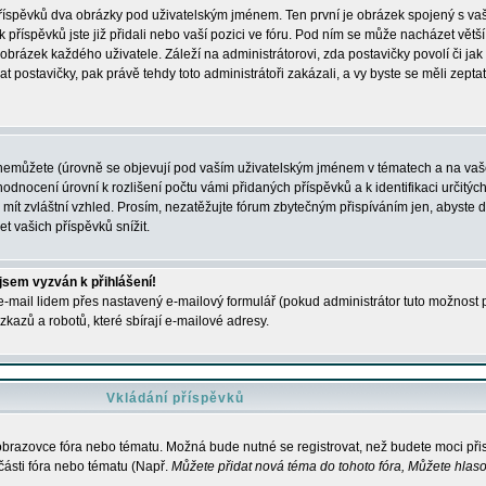
 příspěvků dva obrázky pod uživatelským jménem. Ten první je obrázek spojený s vaš
ik příspěvků jste již přidali nebo vaší pozici ve fóru. Pod ním se může nacházet vět
í obrázek každého uživatele. Záleží na administrátorovi, zda postavičky povolí či jak 
postavičky, pak právě tehdy toto administrátoři zakázali, a vy byste se měli zepta
nemůžete (úrovně se objevují pod vaším uživatelským jménem v tématech a na vaše
odnocení úrovní k rozlišení počtu vámi přidaných příspěvků a k identifikaci určitých
ít zvláštní vzhled. Prosím, nezatěžujte fórum zbytečným přispíváním jen, abyste d
 vašich příspěvků snížit.
 jsem vyzván k přihlášení!
-mail lidem přes nastavený e-mailový formulář (pokud administrátor tuto možnost po
azů a robotů, které sbírají e-mailové adresy.
Vkládání příspěvků
 obrazovce fóra nebo tématu. Možná bude nutné se registrovat, než budete moci přis
části fóra nebo tématu (Např.
Můžete přidat nová téma do tohoto fóra, Můžete hlasov