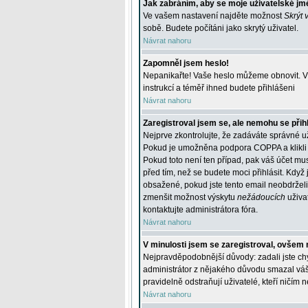
Jak zabráním, aby se moje uživatelské jm
Ve vašem nastavení najděte možnost
Skrýt 
sobě. Budete počítáni jako skrytý uživatel.
Návrat nahoru
Zapomněl jsem heslo!
Nepanikařte! Vaše heslo můžeme obnovit. V 
instrukcí a téměř ihned budete přihlášeni
Návrat nahoru
Zaregistroval jsem se, ale nemohu se přihl
Nejprve zkontrolujte, že zadáváte správné u
Pokud je umožněna podpora COPPA a klikli j
Pokud toto není ten případ, pak váš účet mus
před tím, než se budete moci přihlásit. Když 
obsažené, pokud jste tento email neobdrželi
zmenšit možnost výskytu
nežádoucích
uživat
kontaktujte administrátora fóra.
Návrat nahoru
V minulosti jsem se zaregistroval, ovšem 
Nejpravděpodobnější důvody: zadali jste chyb
administrátor z nějakého důvodu smazal váš ú
pravidelně odstraňují uživatelé, kteří ničím 
Návrat nahoru