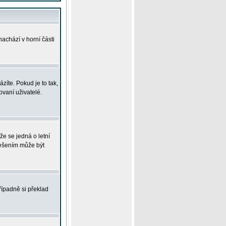
achází v horní části
íte. Pokud je to tak,
vaní uživatelé.
že se jedná o letní
Řešením může být
řípadně si překlad