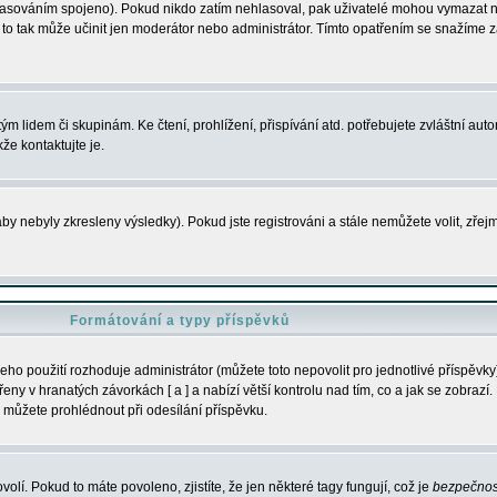
s hlasováním spojeno). Pokud nikdo zatím nehlasoval, pak uživatelé mohou vymazat
y to tak může učinit jen moderátor nebo administrátor. Tímto opatřením se snažíme z
m lidem či skupinám. Ke čtení, prohlížení, přispívání atd. potřebujete zvláštní auto
že kontaktujte je.
aby nebyly zkresleny výsledky). Pokud jste registrováni a stále nemůžete volit, zř
Formátování a typy příspěvků
ho použití rozhoduje administrátor (můžete toto nepovolit pro jednotlivé příspěv
y v hranatých závorkách [ a ] a nabízí větší kontrolu nad tím, co a jak se zobrazí. 
 můžete prohlédnout při odesílání příspěvku.
volí. Pokud to máte povoleno, zjistíte, že jen některé tagy fungují, což je
bezpečnos