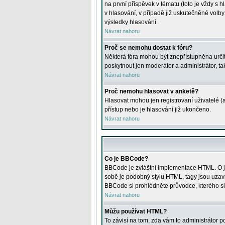
na první příspěvek v tématu (toto je vždy 
v hlasování, v případě již uskutečněné volb
výsledky hlasování.
Návrat nahoru
Proč se nemohu dostat k fóru?
Některá fóra mohou být znepřístupněna určitý
poskytnout jen moderátor a administrátor, tak
Návrat nahoru
Proč nemohu hlasovat v anketě?
Hlasovat mohou jen registrovaní uživatelé (
přístup nebo je hlasování již ukončeno.
Návrat nahoru
Co je BBCode?
BBCode je zvláštní implementace HTML. O je
sobě je podobný stylu HTML, tagy jsou uzavřen
BBCode si prohlédněte průvodce, kterého si
Návrat nahoru
Můžu používat HTML?
To závisí na tom, zda vám to administrátor po