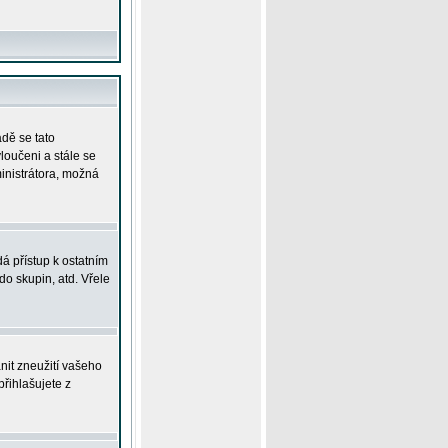
adě se tato
yloučeni a stále se
ministrátora, možná
á přístup k ostatním
o skupin, atd. Vřele
nit zneužití vašeho
přihlašujete z