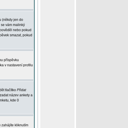
u (někdy jen do
í se vám malinký
odpověděl nebo pokud
íspěvek smazat, pokud
mu příspěvku
ka v nastavení profilu
ět tlačítko
Přidat
 zadat název ankety a
anketu, kde 0
zahájíte kliknutím