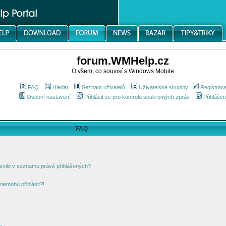
forum.WMHelp.cz
O všem, co souvisí s Windows Mobile
FAQ
Hledat
Seznam uživatelů
Uživatelské skupiny
Registrac
Osobní nastavení
Přihlásit se pro kontrolu soukromých zpráv
Přihlášen
FAQ
jevilo v seznamu právě přihlášených?
nemohu přihlásit?!
!