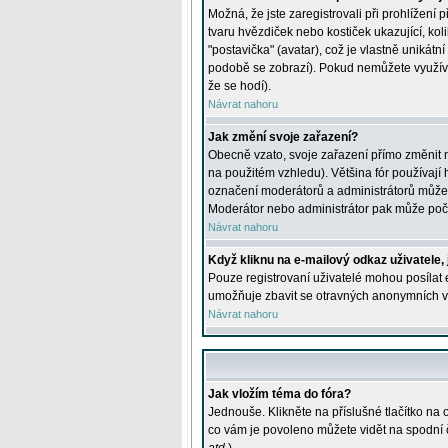
Možná, že jste zaregistrovali při prohlížení
tvaru hvězdiček nebo kostiček ukazující, kol
"postavička" (avatar), což je vlastně unikátn
podobě se zobrazí). Pokud nemůžete využívat 
že se hodí).
Návrat nahoru
Jak změní svoje zařazení?
Obecně vzato, svoje zařazení přímo změnit 
na použitém vzhledu). Většina fór používají h
označení moderátorů a administrátorů může m
Moderátor nebo administrátor pak může počet
Návrat nahoru
Když kliknu na e-mailový odkaz uživatele,
Pouze registrovaní uživatelé mohou posílat e
umožňuje zbavit se otravných anonymních vzk
Návrat nahoru
Jak vložím téma do fóra?
Jednouše. Klikněte na příslušné tlačítko na
co vám je povoleno můžete vidět na spodní 