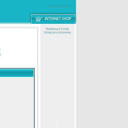
windowsmobile.cz
Reklama
/
Ceník
Vstup pro inzerenty
e
í