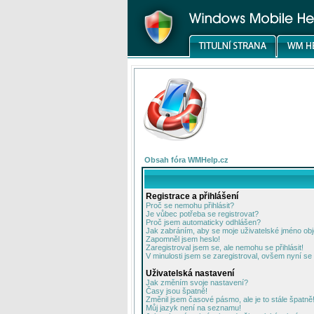
Obsah fóra WMHelp.cz
Registrace a přihlášení
Proč se nemohu přihlásit?
Je vůbec potřeba se registrovat?
Proč jsem automaticky odhlášen?
Jak zabráním, aby se moje uživatelské jméno ob
Zapomněl jsem heslo!
Zaregistroval jsem se, ale nemohu se přihlásit!
V minulosti jsem se zaregistroval, ovšem nyní se 
Uživatelská nastavení
Jak změním svoje nastavení?
Časy jsou špatně!
Změnil jsem časové pásmo, ale je to stále špatně
Můj jazyk není na seznamu!