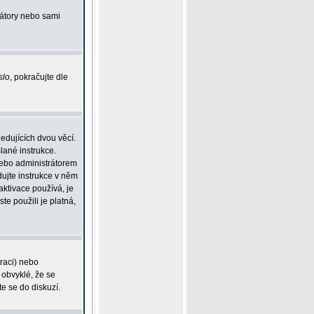
rátory nebo sami
slo
, pokračujte dle
edujících dvou věcí.
lané instrukce.
 nebo administrátorem
dujte instrukce v něm
aktivace používá, je
ste použili je platná,
traci) nebo
 obvyklé, že se
te se do diskuzí.