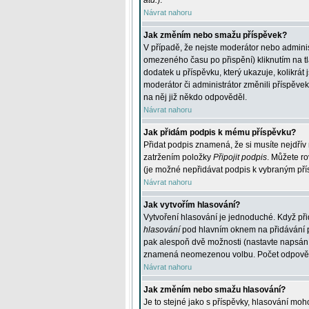
atd.
).
Návrat nahoru
Jak změním nebo smažu příspěvek?
V případě, že nejste moderátor nebo adminis
omezeného času po přispění) kliknutím na t
dodatek u příspěvku, který ukazuje, kolikrá
moderátor či administrátor změnili příspěve
na něj již někdo odpověděl.
Návrat nahoru
Jak přidám podpis k mému příspěvku?
Přidat podpis znamená, že si musíte nejdřív 
zatržením položky
Připojit podpis
. Můžete ro
(je možné nepřidávat podpis k vybraným pří
Návrat nahoru
Jak vytvořím hlasování?
Vytvoření hlasování je jednoduché. Když při
hlasování
pod hlavním oknem na přidávání př
pak alespoň dvě možnosti (nastavte napsán
znamená neomezenou volbu. Počet odpovědí, 
Návrat nahoru
Jak změním nebo smažu hlasování?
Je to stejné jako s příspěvky, hlasování m