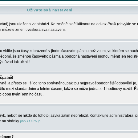
Uživatelská nastavení
váni) jsou uložena v databázi. Ke změně stačí kliknout na odkaz
Profil
(obvykle se n
 si můžete změnit veškerá svá nastavení.
o vidíte jsou časy zobrazené v jiném časovém pásmu než v tom, ve kterém se nacház
 vědomí, že změnou časového pásma a podobná nastavení mohou měnit jen registro
ý důvod tak učinit!
 špatně!
rávně, a přesto se liší od toho správného, pak tou nejpravděpodobnější odpovědí je, 
dílu mezi standardním a letním časem, takže se může jednat o 1 hodinový rozdíl. 
dobu trvání letního času.
yk, neboť jej nikdo do tohoto jazyka zatím nepřeložil. Kontaktujte administrátora, p
te na stránky
.
phpBB Group
jménem?