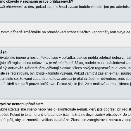
éno objevilo v seznamu právě přihlášených?
vaši přítomnost ve fóru
, pokud tuto možnost
zvolíte
budete viditelní jen pro administ
tomto případě zmáčkněte na přihlašovací stránce tlačítko
Zapomněl jsem svoje he
ásit!
živatelské jméno a heslo. Pokud jsou v pořádku, pak se mohla odehrát jedna z násl
ste při registraci na odkaz
... a je mi méně než 13 let
, budete muset následovat zas
í být aktivován. Některá fóra vyžadují aktivaci všech nových registrací, buď Vámi,
jste se registrovali, byli byste k tomuto vyzváni. Pokud vám byl zaslán e-mail, násle
, ujistěte se, že vámi zadaná emailová adresa je platná. Jedním důvodem, proč se 
elů, kteří se snaží pouze obtěžovat. Pokud si jste jisti, že e-mailová adresa, kterou j
nyní se nemohu přihlásit?!
né uživatelské jméno nebo heslo (zkontrolujte e-mail, který jste obdrželi při regis
čet. Pokud je to ten druhý případ, pak jste možná nevložili žádný příspěvek. Je to
nepřispěli, aby se zmenšila velikost databáze. Zkuste se zaregistrovat znovu a zapoj