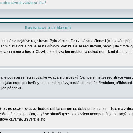
nebo právních záležitostí fóra?
Registrace a přihlášení
je nutné se nejdříve registrovat. Byla vám na fóru zakázána činnost (v takovém příp
dministrátora a ptejte se na důvody. Pokud jste se registrovali, nebyli jste z fóra v
lašovací jméno a heslo. Obvykle toto bývá ten problém a pokud není, kontaktujte ad
da je potřeba se registrovat ke vkládání příspěvků. Samozřejmě, že registrace vám d
ako např. postavičky, soukromé zprávy, posílání e-mailů uživatelům, přihlášení d
jen pár chvil.
icky při příští návštěvě
, budete přihlášeni jen po dobu práce na fóru. Toto má zabrá
 zaškrtněte toto políčko, když se přihlašujete. Toto ovšem nedoporučujeme, když se 
etové kavárně, univerzitě atd.