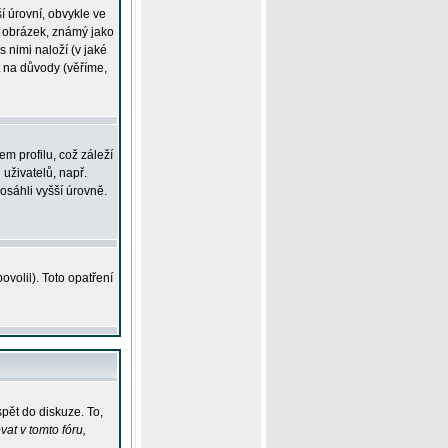
í úrovní, obvykle ve
ší obrázek, známý jako
s nimi naloží (v jaké
t na důvody (věříme,
m profilu, což záleží
 uživatelů, např.
osáhli vyšší úrovně.
volil). Toto opatření
pět do diskuze. To,
at v tomto fóru,