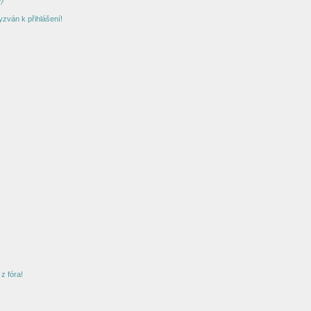
?
yzván k přihlášení!
z fóra!