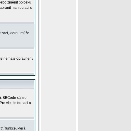
 nebo změnit položku
abránit manipulaci s
rizaci, kterou může
ejmě nemáte oprávněný
ky). BBCode sám o
Pro více informací o
tní
funkce, která