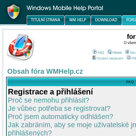
fo
O všem
FAQ
Hledat
Sez
Osobní nastavení
Při
Obsah fóra WMHelp.cz
FAQ
Registrace a přihlášení
Proč se nemohu přihlásit?
Je vůbec potřeba se registrovat?
Proč jsem automaticky odhlášen?
Jak zabráním, aby se moje uživatelské 
přihlášených?