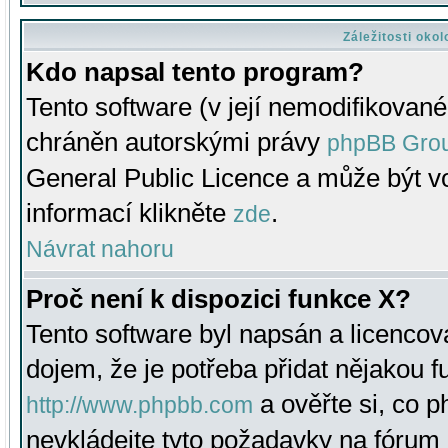
Záležitosti oko
Kdo napsal tento program?
Tento software (v její nemodifikované
chráněn autorskými právy
phpBB Gro
General Public Licence a může být vo
informací klikněte
.
zde
Návrat nahoru
Proč není k dispozici funkce X?
Tento software byl napsán a licenco
dojem, že je potřeba přidat nějakou f
a ověřte si, co 
http://www.phpbb.com
nevkládejte tyto požadavky na fóru