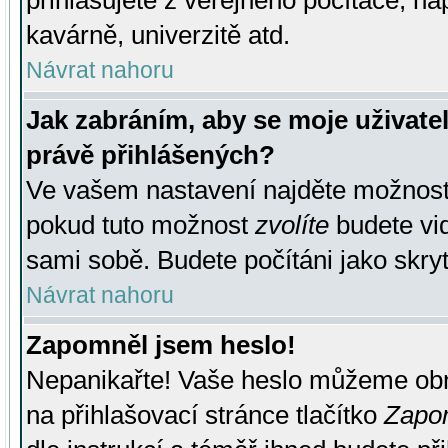
přihlašujete z veřejného počítače, na
kavárně, univerzitě atd.
Návrat nahoru
Jak zabráním, aby se moje uživate
právě přihlášených?
Ve vašem nastavení najděte možnos
pokud tuto možnost
zvolíte
budete vid
sami sobě. Budete počítáni jako skryt
Návrat nahoru
Zapomněl jsem heslo!
Nepanikařte! Vaše heslo můžeme obn
na přihlašovací stránce tlačítko
Zapom