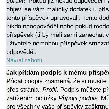
upravit
. Pokud již někdo odpověděl na
objeví se vám malinký dodatek u přísp
tento příspěvek upravovali. Tento do
nikdo neodpověděl nebo pokud moderá
příspěvek (ti by měli sami zanechat v
uživatelé nemohou příspěvek smazat,
odpověděl.
Návrat nahoru
Jak přidám podpis k mému příspě
Přidat podpis znamená, že si musíte n
přes stránku
Profil
. Podpis můžete p
zatržením položky
Připojit podpis
. Mů
pro všechny vaše příspěvky zaškrtnut