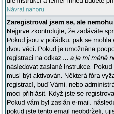
dle instrukcí a téměř ihned budete př
Návrat nahoru
Zaregistroval jsem se, ale nemohu 
Nejprve zkontrolujte, že zadáváte sp
Pokud jsou v pořádku, pak se mohla o
dvou věcí. Pokud je umožněna podpora
registraci na odkaz
... a je mi méně n
následovat zaslané instrukce. Pokud t
musí být aktivován. Některá fóra vyž
registrací, buď Vámi, nebo administr
moci přihlásit. Když jste se registrova
Pokud vám byl zaslán e-mail, násled
pokud jste tento email neobdrželi, uj