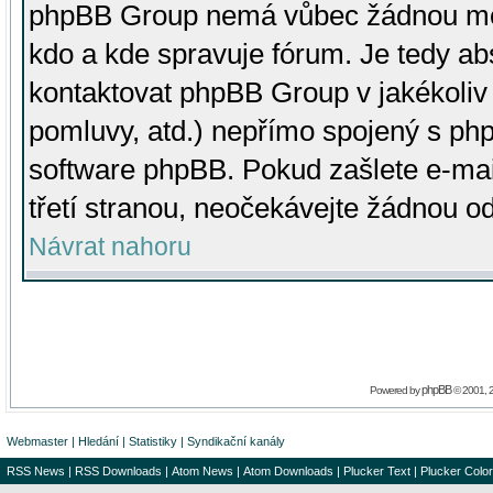
phpBB Group nemá vůbec žádnou moc 
kdo a kde spravuje fórum. Je tedy a
kontaktovat phpBB Group v jakékoliv p
pomluvy, atd.) nepřímo spojený s p
software phpBB. Pokud zašlete e-mai
třetí stranou, neočekávejte žádnou o
Návrat nahoru
phpBB
Powered by
© 2001, 
Webmaster
|
Hledání
|
Statistiky
|
Syndikační kanály
RSS News
|
RSS Downloads
|
Atom News
|
Atom Downloads
|
Plucker Text
|
Plucker Color