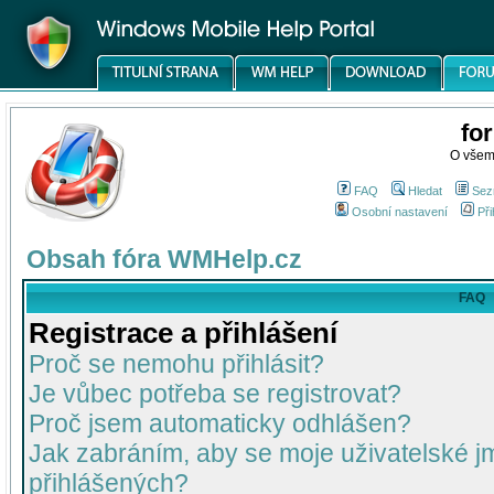
fo
O všem
FAQ
Hledat
Sez
Osobní nastavení
Při
Obsah fóra WMHelp.cz
FAQ
Registrace a přihlášení
Proč se nemohu přihlásit?
Je vůbec potřeba se registrovat?
Proč jsem automaticky odhlášen?
Jak zabráním, aby se moje uživatelské 
přihlášených?