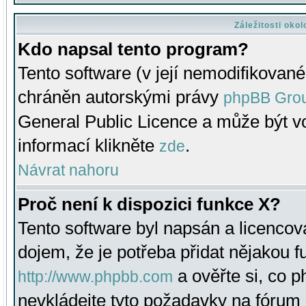
Záležitosti oko
Kdo napsal tento program?
Tento software (v její nemodifikované
chráněn autorskými právy
phpBB Gro
General Public Licence a může být vo
informací klikněte
.
zde
Návrat nahoru
Proč není k dispozici funkce X?
Tento software byl napsán a licenco
dojem, že je potřeba přidat nějakou f
a ověřte si, co 
http://www.phpbb.com
nevkládejte tyto požadavky na fóru