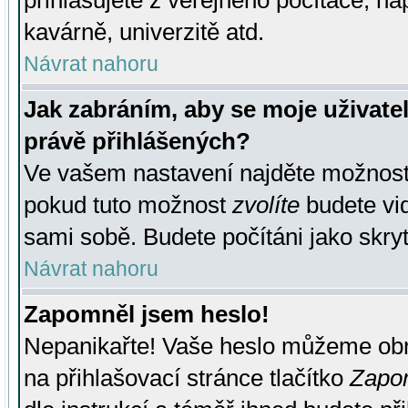
přihlašujete z veřejného počítače, na
kavárně, univerzitě atd.
Návrat nahoru
Jak zabráním, aby se moje uživate
právě přihlášených?
Ve vašem nastavení najděte možnos
pokud tuto možnost
zvolíte
budete vid
sami sobě. Budete počítáni jako skryt
Návrat nahoru
Zapomněl jsem heslo!
Nepanikařte! Vaše heslo můžeme obn
na přihlašovací stránce tlačítko
Zapom