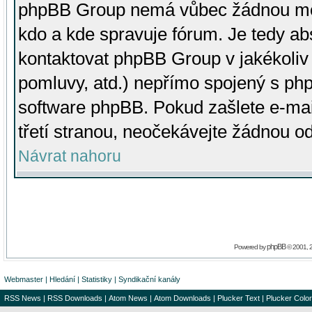
phpBB Group nemá vůbec žádnou moc 
kdo a kde spravuje fórum. Je tedy a
kontaktovat phpBB Group v jakékoliv p
pomluvy, atd.) nepřímo spojený s p
software phpBB. Pokud zašlete e-mai
třetí stranou, neočekávejte žádnou o
Návrat nahoru
phpBB
Powered by
© 2001, 
Webmaster
|
Hledání
|
Statistiky
|
Syndikační kanály
RSS News
|
RSS Downloads
|
Atom News
|
Atom Downloads
|
Plucker Text
|
Plucker Color