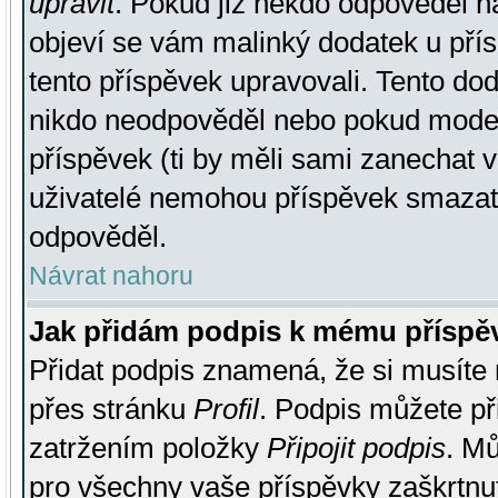
upravit
. Pokud již někdo odpověděl na
objeví se vám malinký dodatek u přísp
tento příspěvek upravovali. Tento do
nikdo neodpověděl nebo pokud moderá
příspěvek (ti by měli sami zanechat v
uživatelé nemohou příspěvek smazat,
odpověděl.
Návrat nahoru
Jak přidám podpis k mému příspě
Přidat podpis znamená, že si musíte n
přes stránku
Profil
. Podpis můžete p
zatržením položky
Připojit podpis
. Mů
pro všechny vaše příspěvky zaškrtnut