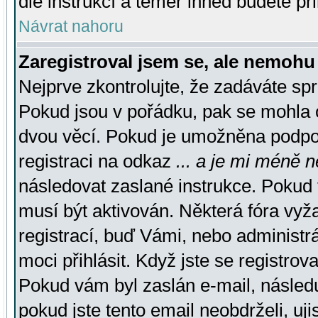
dle instrukcí a téměř ihned budete př
Návrat nahoru
Zaregistroval jsem se, ale nemohu 
Nejprve zkontrolujte, že zadáváte sp
Pokud jsou v pořádku, pak se mohla o
dvou věcí. Pokud je umožněna podpora
registraci na odkaz
... a je mi méně n
následovat zaslané instrukce. Pokud t
musí být aktivován. Některá fóra vyž
registrací, buď Vámi, nebo administr
moci přihlásit. Když jste se registrova
Pokud vám byl zaslán e-mail, násled
pokud jste tento email neobdrželi, uj