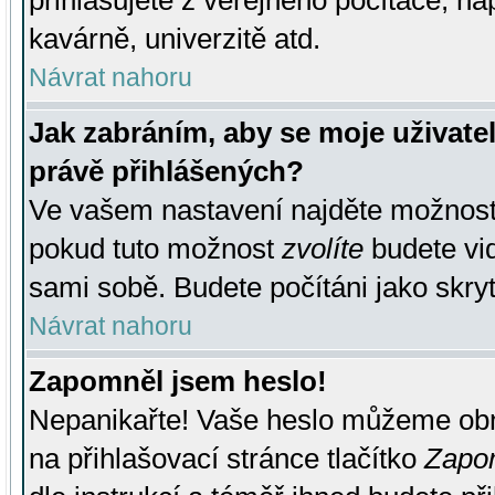
přihlašujete z veřejného počítače, na
kavárně, univerzitě atd.
Návrat nahoru
Jak zabráním, aby se moje uživate
právě přihlášených?
Ve vašem nastavení najděte možnos
pokud tuto možnost
zvolíte
budete vid
sami sobě. Budete počítáni jako skryt
Návrat nahoru
Zapomněl jsem heslo!
Nepanikařte! Vaše heslo můžeme obn
na přihlašovací stránce tlačítko
Zapom