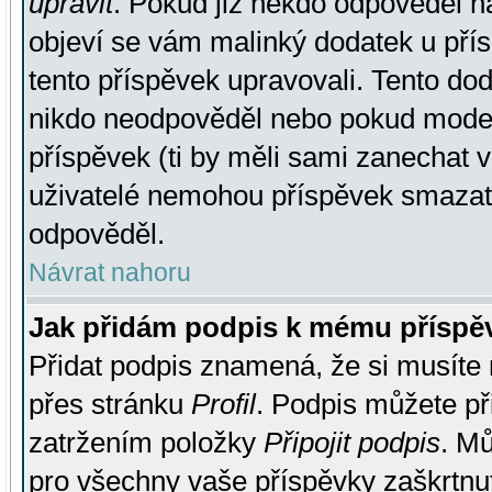
upravit
. Pokud již někdo odpověděl na
objeví se vám malinký dodatek u přísp
tento příspěvek upravovali. Tento do
nikdo neodpověděl nebo pokud moderá
příspěvek (ti by měli sami zanechat v
uživatelé nemohou příspěvek smazat,
odpověděl.
Návrat nahoru
Jak přidám podpis k mému příspě
Přidat podpis znamená, že si musíte n
přes stránku
Profil
. Podpis můžete p
zatržením položky
Připojit podpis
. Mů
pro všechny vaše příspěvky zaškrtnut