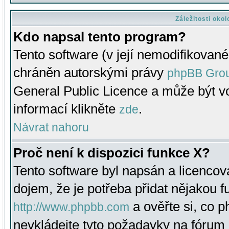
Záležitosti oko
Kdo napsal tento program?
Tento software (v její nemodifikované
chráněn autorskými právy
phpBB Gro
General Public Licence a může být vo
informací klikněte
.
zde
Návrat nahoru
Proč není k dispozici funkce X?
Tento software byl napsán a licenco
dojem, že je potřeba přidat nějakou f
a ověřte si, co 
http://www.phpbb.com
nevkládejte tyto požadavky na fóru