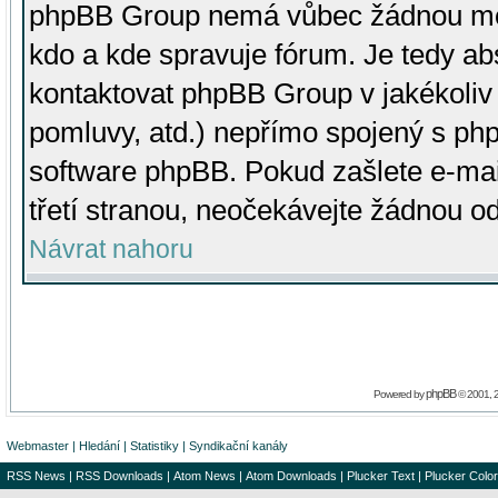
phpBB Group nemá vůbec žádnou moc 
kdo a kde spravuje fórum. Je tedy a
kontaktovat phpBB Group v jakékoliv p
pomluvy, atd.) nepřímo spojený s p
software phpBB. Pokud zašlete e-mai
třetí stranou, neočekávejte žádnou o
Návrat nahoru
phpBB
Powered by
© 2001, 
Webmaster
|
Hledání
|
Statistiky
|
Syndikační kanály
RSS News
|
RSS Downloads
|
Atom News
|
Atom Downloads
|
Plucker Text
|
Plucker Color