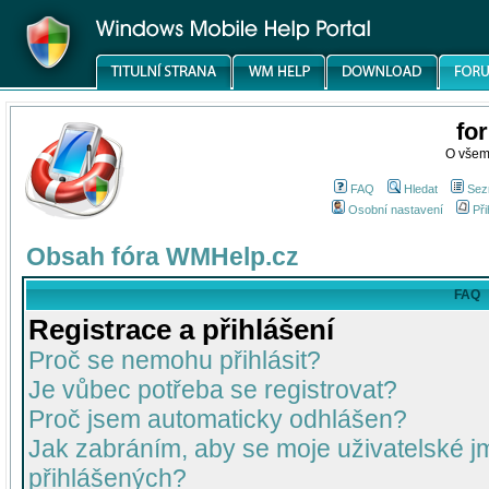
fo
O všem
FAQ
Hledat
Sez
Osobní nastavení
Při
Obsah fóra WMHelp.cz
FAQ
Registrace a přihlášení
Proč se nemohu přihlásit?
Je vůbec potřeba se registrovat?
Proč jsem automaticky odhlášen?
Jak zabráním, aby se moje uživatelské 
přihlášených?