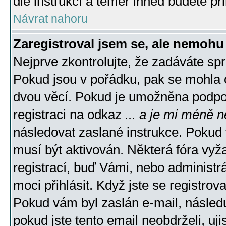
dle instrukcí a téměř ihned budete př
Návrat nahoru
Zaregistroval jsem se, ale nemohu 
Nejprve zkontrolujte, že zadáváte sp
Pokud jsou v pořádku, pak se mohla o
dvou věcí. Pokud je umožněna podpora
registraci na odkaz
... a je mi méně n
následovat zaslané instrukce. Pokud t
musí být aktivován. Některá fóra vyž
registrací, buď Vámi, nebo administr
moci přihlásit. Když jste se registrova
Pokud vám byl zaslán e-mail, násled
pokud jste tento email neobdrželi, uj