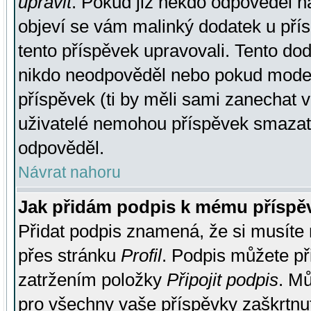
upravit
. Pokud již někdo odpověděl na
objeví se vám malinký dodatek u přísp
tento příspěvek upravovali. Tento do
nikdo neodpověděl nebo pokud moderá
příspěvek (ti by měli sami zanechat v
uživatelé nemohou příspěvek smazat,
odpověděl.
Návrat nahoru
Jak přidám podpis k mému příspě
Přidat podpis znamená, že si musíte n
přes stránku
Profil
. Podpis můžete p
zatržením položky
Připojit podpis
. Mů
pro všechny vaše příspěvky zaškrtnut