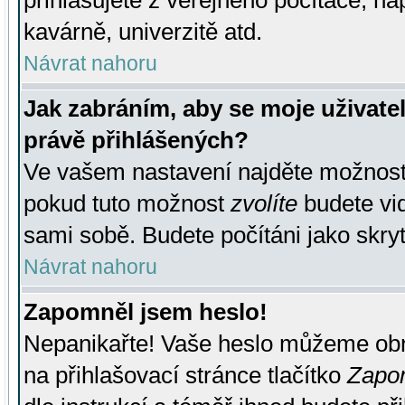
přihlašujete z veřejného počítače, na
kavárně, univerzitě atd.
Návrat nahoru
Jak zabráním, aby se moje uživate
právě přihlášených?
Ve vašem nastavení najděte možnos
pokud tuto možnost
zvolíte
budete vid
sami sobě. Budete počítáni jako skryt
Návrat nahoru
Zapomněl jsem heslo!
Nepanikařte! Vaše heslo můžeme obn
na přihlašovací stránce tlačítko
Zapom