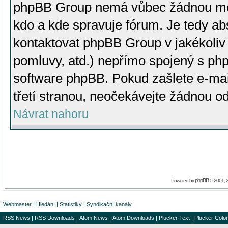
phpBB Group nemá vůbec žádnou moc 
kdo a kde spravuje fórum. Je tedy a
kontaktovat phpBB Group v jakékoliv p
pomluvy, atd.) nepřímo spojený s p
software phpBB. Pokud zašlete e-mai
třetí stranou, neočekávejte žádnou o
Návrat nahoru
phpBB
Powered by
© 2001, 
Webmaster
|
Hledání
|
Statistiky
|
Syndikační kanály
RSS News
|
RSS Downloads
|
Atom News
|
Atom Downloads
|
Plucker Text
|
Plucker Color