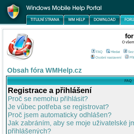
fo
O všem
FAQ
Hledat
Sez
Osobní nastavení
Při
Obsah fóra WMHelp.cz
FAQ
Registrace a přihlášení
Proč se nemohu přihlásit?
Je vůbec potřeba se registrovat?
Proč jsem automaticky odhlášen?
Jak zabráním, aby se moje uživatelské 
přihlášených?