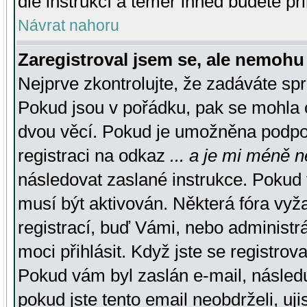
dle instrukcí a téměř ihned budete př
Návrat nahoru
Zaregistroval jsem se, ale nemohu 
Nejprve zkontrolujte, že zadáváte sp
Pokud jsou v pořádku, pak se mohla o
dvou věcí. Pokud je umožněna podpora
registraci na odkaz
... a je mi méně n
následovat zaslané instrukce. Pokud t
musí být aktivován. Některá fóra vyž
registrací, buď Vámi, nebo administr
moci přihlásit. Když jste se registrova
Pokud vám byl zaslán e-mail, násled
pokud jste tento email neobdrželi, uj