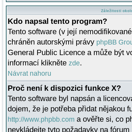
Záležitosti oko
Kdo napsal tento program?
Tento software (v její nemodifikované
chráněn autorskými právy
phpBB Gro
General Public Licence a může být vo
informací klikněte
.
zde
Návrat nahoru
Proč není k dispozici funkce X?
Tento software byl napsán a licenco
dojem, že je potřeba přidat nějakou f
a ověřte si, co 
http://www.phpbb.com
nevkládejte tyto požadavky na fóru