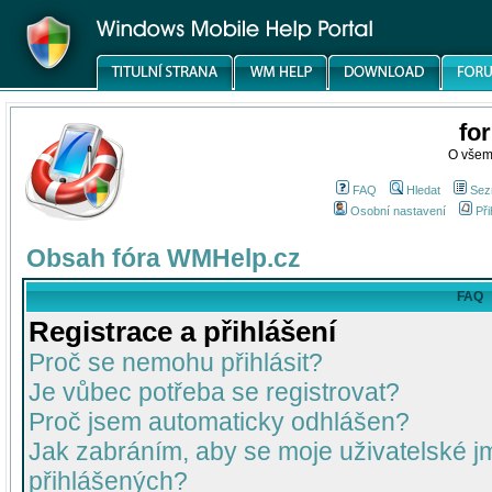
fo
O všem
FAQ
Hledat
Sez
Osobní nastavení
Při
Obsah fóra WMHelp.cz
FAQ
Registrace a přihlášení
Proč se nemohu přihlásit?
Je vůbec potřeba se registrovat?
Proč jsem automaticky odhlášen?
Jak zabráním, aby se moje uživatelské 
přihlášených?