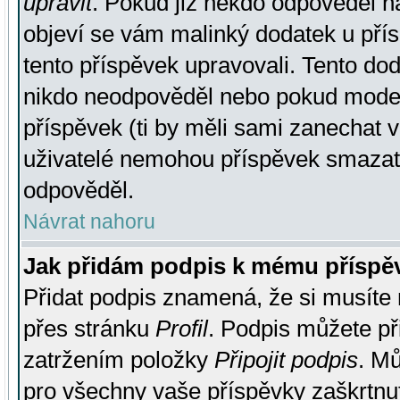
upravit
. Pokud již někdo odpověděl na
objeví se vám malinký dodatek u přísp
tento příspěvek upravovali. Tento do
nikdo neodpověděl nebo pokud moderá
příspěvek (ti by měli sami zanechat v
uživatelé nemohou příspěvek smazat,
odpověděl.
Návrat nahoru
Jak přidám podpis k mému příspě
Přidat podpis znamená, že si musíte n
přes stránku
Profil
. Podpis můžete p
zatržením položky
Připojit podpis
. Mů
pro všechny vaše příspěvky zaškrtnut