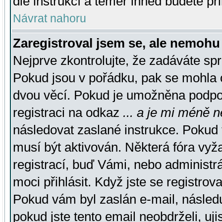
dle instrukcí a téměř ihned budete př
Návrat nahoru
Zaregistroval jsem se, ale nemohu 
Nejprve zkontrolujte, že zadáváte sp
Pokud jsou v pořádku, pak se mohla o
dvou věcí. Pokud je umožněna podpora
registraci na odkaz
... a je mi méně n
následovat zaslané instrukce. Pokud t
musí být aktivován. Některá fóra vyž
registrací, buď Vámi, nebo administr
moci přihlásit. Když jste se registrova
Pokud vám byl zaslán e-mail, násled
pokud jste tento email neobdrželi, uj