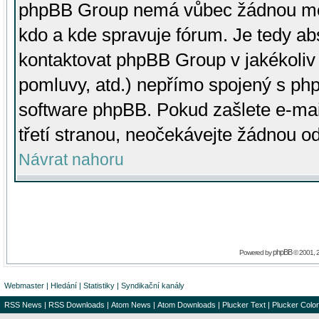
phpBB Group nemá vůbec žádnou moc 
kdo a kde spravuje fórum. Je tedy a
kontaktovat phpBB Group v jakékoliv p
pomluvy, atd.) nepřímo spojený s p
software phpBB. Pokud zašlete e-mai
třetí stranou, neočekávejte žádnou o
Návrat nahoru
phpBB
Powered by
© 2001, 
Webmaster
|
Hledání
|
Statistiky
|
Syndikační kanály
RSS News
|
RSS Downloads
|
Atom News
|
Atom Downloads
|
Plucker Text
|
Plucker Color