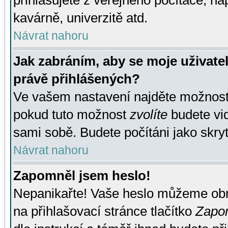
přihlašujete z veřejného počítače, na
kavárně, univerzitě atd.
Návrat nahoru
Jak zabráním, aby se moje uživate
právě přihlášených?
Ve vašem nastavení najděte možnos
pokud tuto možnost
zvolíte
budete vid
sami sobě. Budete počítáni jako skryt
Návrat nahoru
Zapomněl jsem heslo!
Nepanikařte! Vaše heslo můžeme obn
na přihlašovací stránce tlačítko
Zapom