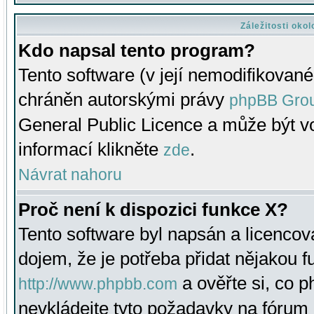
Záležitosti oko
Kdo napsal tento program?
Tento software (v její nemodifikované
chráněn autorskými právy
phpBB Gro
General Public Licence a může být vo
informací klikněte
.
zde
Návrat nahoru
Proč není k dispozici funkce X?
Tento software byl napsán a licenco
dojem, že je potřeba přidat nějakou f
a ověřte si, co 
http://www.phpbb.com
nevkládejte tyto požadavky na fóru