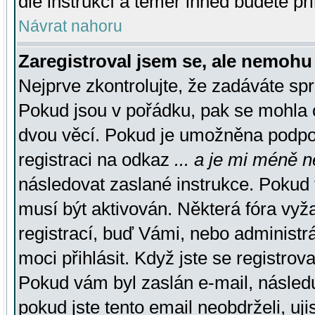
dle instrukcí a téměř ihned budete př
Návrat nahoru
Zaregistroval jsem se, ale nemohu 
Nejprve zkontrolujte, že zadáváte sp
Pokud jsou v pořádku, pak se mohla o
dvou věcí. Pokud je umožněna podpora
registraci na odkaz
... a je mi méně n
následovat zaslané instrukce. Pokud t
musí být aktivován. Některá fóra vyž
registrací, buď Vámi, nebo administr
moci přihlásit. Když jste se registrova
Pokud vám byl zaslán e-mail, násled
pokud jste tento email neobdrželi, uj