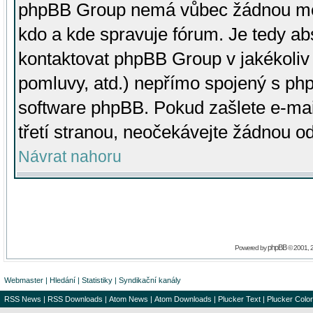
phpBB Group nemá vůbec žádnou moc 
kdo a kde spravuje fórum. Je tedy a
kontaktovat phpBB Group v jakékoliv p
pomluvy, atd.) nepřímo spojený s p
software phpBB. Pokud zašlete e-mai
třetí stranou, neočekávejte žádnou o
Návrat nahoru
phpBB
Powered by
© 2001, 
Webmaster
|
Hledání
|
Statistiky
|
Syndikační kanály
RSS News
|
RSS Downloads
|
Atom News
|
Atom Downloads
|
Plucker Text
|
Plucker Color