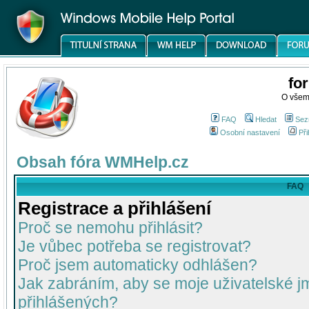
fo
O všem
FAQ
Hledat
Sez
Osobní nastavení
Při
Obsah fóra WMHelp.cz
FAQ
Registrace a přihlášení
Proč se nemohu přihlásit?
Je vůbec potřeba se registrovat?
Proč jsem automaticky odhlášen?
Jak zabráním, aby se moje uživatelské 
přihlášených?