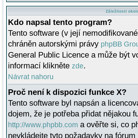
Záležitosti oko
Kdo napsal tento program?
Tento software (v její nemodifikované
chráněn autorskými právy
phpBB Gro
General Public Licence a může být vo
informací klikněte
.
zde
Návrat nahoru
Proč není k dispozici funkce X?
Tento software byl napsán a licenco
dojem, že je potřeba přidat nějakou f
a ověřte si, co 
http://www.phpbb.com
nevkládejte tyto požadavky na fóru