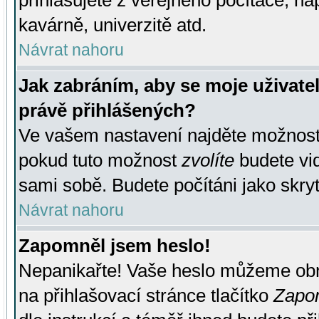
přihlašujete z veřejného počítače, na
kavárně, univerzitě atd.
Návrat nahoru
Jak zabráním, aby se moje uživate
právě přihlášených?
Ve vašem nastavení najděte možnos
pokud tuto možnost
zvolíte
budete vid
sami sobě. Budete počítáni jako skryt
Návrat nahoru
Zapomněl jsem heslo!
Nepanikařte! Vaše heslo můžeme obn
na přihlašovací stránce tlačítko
Zapom