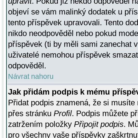
upravit
. Pokud již někdo odpověděl na
objeví se vám malinký dodatek u přísp
tento příspěvek upravovali. Tento do
nikdo neodpověděl nebo pokud moderá
příspěvek (ti by měli sami zanechat v
uživatelé nemohou příspěvek smazat,
odpověděl.
Návrat nahoru
Jak přidám podpis k mému příspě
Přidat podpis znamená, že si musíte n
přes stránku
Profil
. Podpis můžete p
zatržením položky
Připojit podpis
. Mů
pro všechny vaše příspěvky zaškrtnut