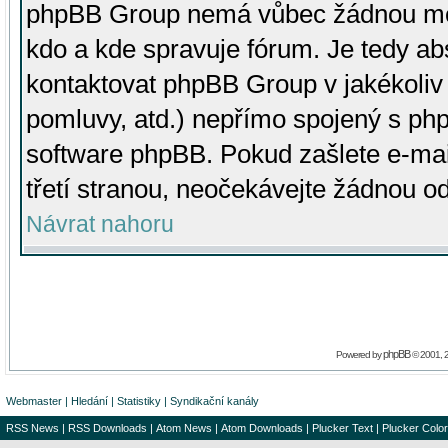
phpBB Group nemá vůbec žádnou moc 
kdo a kde spravuje fórum. Je tedy a
kontaktovat phpBB Group v jakékoliv p
pomluvy, atd.) nepřímo spojený s p
software phpBB. Pokud zašlete e-mai
třetí stranou, neočekávejte žádnou o
Návrat nahoru
phpBB
Powered by
© 2001, 
Webmaster
|
Hledání
|
Statistiky
|
Syndikační kanály
RSS News
|
RSS Downloads
|
Atom News
|
Atom Downloads
|
Plucker Text
|
Plucker Color