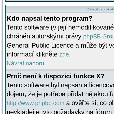
Záležitosti oko
Kdo napsal tento program?
Tento software (v její nemodifikované
chráněn autorskými právy
phpBB Gro
General Public Licence a může být vo
informací klikněte
.
zde
Návrat nahoru
Proč není k dispozici funkce X?
Tento software byl napsán a licenco
dojem, že je potřeba přidat nějakou f
a ověřte si, co 
http://www.phpbb.com
nevkládejte tyto požadavky na fóru