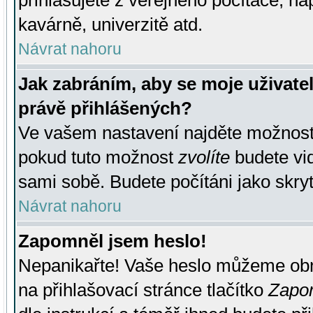
přihlašujete z veřejného počítače, na
kavárně, univerzitě atd.
Návrat nahoru
Jak zabráním, aby se moje uživate
právě přihlášených?
Ve vašem nastavení najděte možnos
pokud tuto možnost
zvolíte
budete vid
sami sobě. Budete počítáni jako skryt
Návrat nahoru
Zapomněl jsem heslo!
Nepanikařte! Vaše heslo můžeme obn
na přihlašovací stránce tlačítko
Zapom