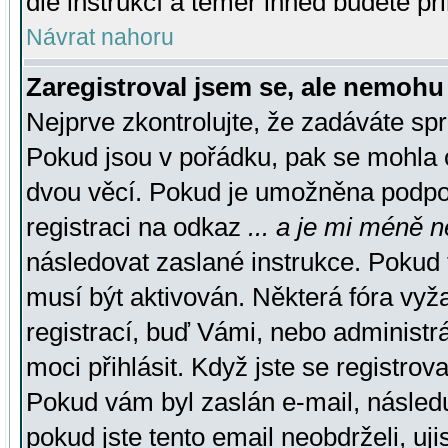
dle instrukcí a téměř ihned budete př
Návrat nahoru
Zaregistroval jsem se, ale nemohu 
Nejprve zkontrolujte, že zadáváte sp
Pokud jsou v pořádku, pak se mohla o
dvou věcí. Pokud je umožněna podpora
registraci na odkaz
... a je mi méně n
následovat zaslané instrukce. Pokud t
musí být aktivován. Některá fóra vyž
registrací, buď Vámi, nebo administr
moci přihlásit. Když jste se registrova
Pokud vám byl zaslán e-mail, násled
pokud jste tento email neobdrželi, uj