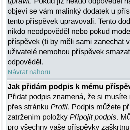
upravit
. Pokud již někdo odpověděl na
objeví se vám malinký dodatek u přísp
tento příspěvek upravovali. Tento do
nikdo neodpověděl nebo pokud moderá
příspěvek (ti by měli sami zanechat v
uživatelé nemohou příspěvek smazat,
odpověděl.
Návrat nahoru
Jak přidám podpis k mému příspě
Přidat podpis znamená, že si musíte n
přes stránku
Profil
. Podpis můžete p
zatržením položky
Připojit podpis
. Mů
pro všechny vaše příspěvky zaškrtnut