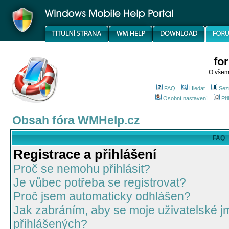
fo
O všem
FAQ
Hledat
Sez
Osobní nastavení
Při
Obsah fóra WMHelp.cz
FAQ
Registrace a přihlášení
Proč se nemohu přihlásit?
Je vůbec potřeba se registrovat?
Proč jsem automaticky odhlášen?
Jak zabráním, aby se moje uživatelské 
přihlášených?