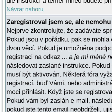
dle instrukcí a téměř ihned budete př
Návrat nahoru
Zaregistroval jsem se, ale nemohu 
Nejprve zkontrolujte, že zadáváte sp
Pokud jsou v pořádku, pak se mohla o
dvou věcí. Pokud je umožněna podpora
registraci na odkaz
... a je mi méně n
následovat zaslané instrukce. Pokud t
musí být aktivován. Některá fóra vyž
registrací, buď Vámi, nebo administr
moci přihlásit. Když jste se registrova
Pokud vám byl zaslán e-mail, násled
pokud jste tento email neobdrželi, uj