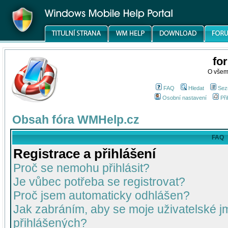
fo
O všem
FAQ
Hledat
Sez
Osobní nastavení
Při
Obsah fóra WMHelp.cz
FAQ
Registrace a přihlášení
Proč se nemohu přihlásit?
Je vůbec potřeba se registrovat?
Proč jsem automaticky odhlášen?
Jak zabráním, aby se moje uživatelské 
přihlášených?