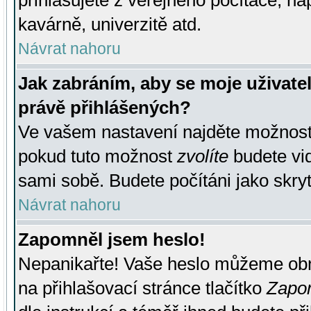
přihlašujete z veřejného počítače, na
kavárně, univerzitě atd.
Návrat nahoru
Jak zabráním, aby se moje uživate
právě přihlášených?
Ve vašem nastavení najděte možnos
pokud tuto možnost
zvolíte
budete vid
sami sobě. Budete počítáni jako skryt
Návrat nahoru
Zapomněl jsem heslo!
Nepanikařte! Vaše heslo můžeme obn
na přihlašovací stránce tlačítko
Zapom