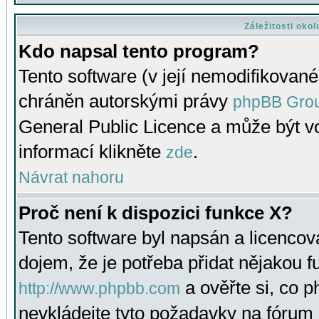
Záležitosti oko
Kdo napsal tento program?
Tento software (v její nemodifikované
chráněn autorskými právy
phpBB Gro
General Public Licence a může být vo
informací klikněte
.
zde
Návrat nahoru
Proč není k dispozici funkce X?
Tento software byl napsán a licenco
dojem, že je potřeba přidat nějakou f
a ověřte si, co 
http://www.phpbb.com
nevkládejte tyto požadavky na fóru