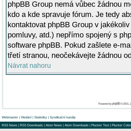
phpBB Group nemá vůbec žádnou moc 
kdo a kde spravuje fórum. Je tedy a
kontaktovat phpBB Group v jakékoliv p
pomluvy, atd.) nepřímo spojený s p
software phpBB. Pokud zašlete e-mai
třetí stranou, neočekávejte žádnou o
Návrat nahoru
phpBB
Powered by
© 2001, 
Webmaster
|
Hledání
|
Statistiky
|
Syndikační kanály
RSS News
|
RSS Downloads
|
Atom News
|
Atom Downloads
|
Plucker Text
|
Plucker Color