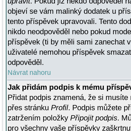
upravit
. Pokud již někdo odpověděl na
objeví se vám malinký dodatek u přísp
tento příspěvek upravovali. Tento do
nikdo neodpověděl nebo pokud moderá
příspěvek (ti by měli sami zanechat v
uživatelé nemohou příspěvek smazat,
odpověděl.
Návrat nahoru
Jak přidám podpis k mému příspě
Přidat podpis znamená, že si musíte n
přes stránku
Profil
. Podpis můžete p
zatržením položky
Připojit podpis
. Mů
pro všechny vaše příspěvky zaškrtnut