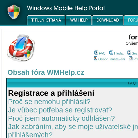
fo
O všem
FAQ
Hledat
Sez
Osobní nastavení
Při
Obsah fóra WMHelp.cz
FAQ
Registrace a přihlášení
Proč se nemohu přihlásit?
Je vůbec potřeba se registrovat?
Proč jsem automaticky odhlášen?
Jak zabráním, aby se moje uživatelské 
přihlášených?