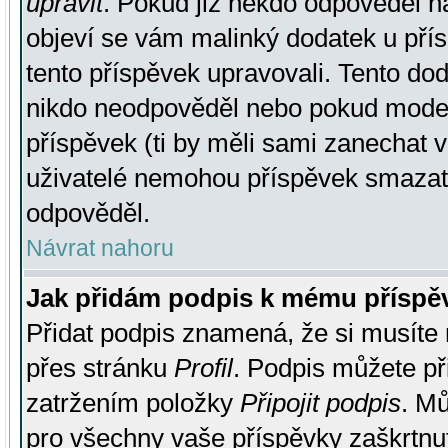
upravit
. Pokud již někdo odpověděl na
objeví se vám malinký dodatek u přísp
tento příspěvek upravovali. Tento do
nikdo neodpověděl nebo pokud moderá
příspěvek (ti by měli sami zanechat v
uživatelé nemohou příspěvek smazat,
odpověděl.
Návrat nahoru
Jak přidám podpis k mému příspě
Přidat podpis znamená, že si musíte n
přes stránku
Profil
. Podpis můžete p
zatržením položky
Připojit podpis
. Mů
pro všechny vaše příspěvky zaškrtnut