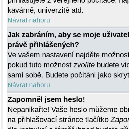
přihlašujete z veřejného počítače, na
kavárně, univerzitě atd.
Návrat nahoru
Jak zabráním, aby se moje uživate
právě přihlášených?
Ve vašem nastavení najděte možnos
pokud tuto možnost
zvolíte
budete vid
sami sobě. Budete počítáni jako skryt
Návrat nahoru
Zapomněl jsem heslo!
Nepanikařte! Vaše heslo můžeme obn
na přihlašovací stránce tlačítko
Zapom