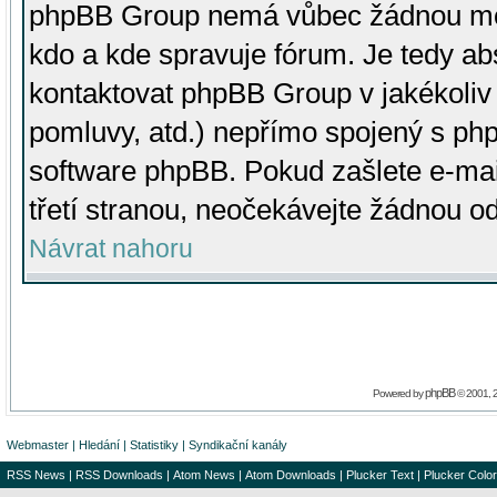
phpBB Group nemá vůbec žádnou moc 
kdo a kde spravuje fórum. Je tedy a
kontaktovat phpBB Group v jakékoliv p
pomluvy, atd.) nepřímo spojený s p
software phpBB. Pokud zašlete e-mai
třetí stranou, neočekávejte žádnou o
Návrat nahoru
phpBB
Powered by
© 2001, 
Webmaster
|
Hledání
|
Statistiky
|
Syndikační kanály
RSS News
|
RSS Downloads
|
Atom News
|
Atom Downloads
|
Plucker Text
|
Plucker Color