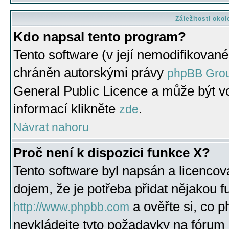
Záležitosti oko
Kdo napsal tento program?
Tento software (v její nemodifikované
chráněn autorskými právy
phpBB Gro
General Public Licence a může být vo
informací klikněte
.
zde
Návrat nahoru
Proč není k dispozici funkce X?
Tento software byl napsán a licenco
dojem, že je potřeba přidat nějakou f
a ověřte si, co 
http://www.phpbb.com
nevkládejte tyto požadavky na fóru