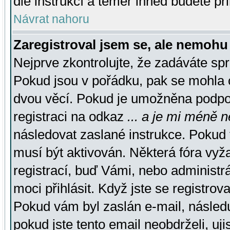
dle instrukcí a téměř ihned budete př
Návrat nahoru
Zaregistroval jsem se, ale nemohu 
Nejprve zkontrolujte, že zadáváte sp
Pokud jsou v pořádku, pak se mohla o
dvou věcí. Pokud je umožněna podpora
registraci na odkaz
... a je mi méně n
následovat zaslané instrukce. Pokud t
musí být aktivován. Některá fóra vyž
registrací, buď Vámi, nebo administr
moci přihlásit. Když jste se registrova
Pokud vám byl zaslán e-mail, násled
pokud jste tento email neobdrželi, uj