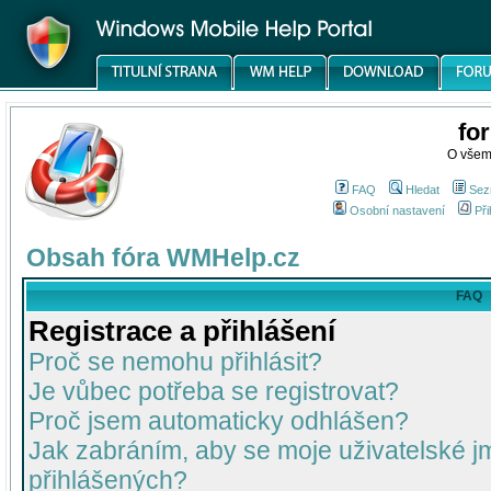
fo
O všem
FAQ
Hledat
Sez
Osobní nastavení
Při
Obsah fóra WMHelp.cz
FAQ
Registrace a přihlášení
Proč se nemohu přihlásit?
Je vůbec potřeba se registrovat?
Proč jsem automaticky odhlášen?
Jak zabráním, aby se moje uživatelské 
přihlášených?