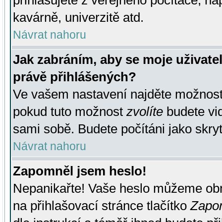
přihlašujete z veřejného počítače, na
kavárně, univerzitě atd.
Návrat nahoru
Jak zabráním, aby se moje uživate
právě přihlášených?
Ve vašem nastavení najděte možnos
pokud tuto možnost
zvolíte
budete vid
sami sobě. Budete počítáni jako skryt
Návrat nahoru
Zapomněl jsem heslo!
Nepanikařte! Vaše heslo můžeme obn
na přihlašovací stránce tlačítko
Zapom