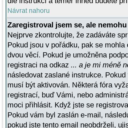
dle instrukcí a téměř ihned budete př
Návrat nahoru
Zaregistroval jsem se, ale nemohu 
Nejprve zkontrolujte, že zadáváte sp
Pokud jsou v pořádku, pak se mohla o
dvou věcí. Pokud je umožněna podpora
registraci na odkaz
... a je mi méně n
následovat zaslané instrukce. Pokud t
musí být aktivován. Některá fóra vyž
registrací, buď Vámi, nebo administr
moci přihlásit. Když jste se registrova
Pokud vám byl zaslán e-mail, násled
pokud jste tento email neobdrželi, uj