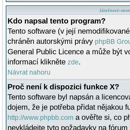
Záležitosti oko
Kdo napsal tento program?
Tento software (v její nemodifikované
chráněn autorskými právy
phpBB Gro
General Public Licence a může být vo
informací klikněte
.
zde
Návrat nahoru
Proč není k dispozici funkce X?
Tento software byl napsán a licenco
dojem, že je potřeba přidat nějakou f
a ověřte si, co 
http://www.phpbb.com
nevkládejte tyto požadavky na fóru