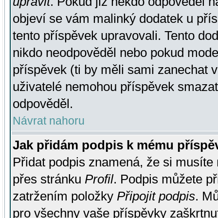
upravit
. Pokud již někdo odpověděl na
objeví se vám malinký dodatek u přísp
tento příspěvek upravovali. Tento do
nikdo neodpověděl nebo pokud moderá
příspěvek (ti by měli sami zanechat v
uživatelé nemohou příspěvek smazat,
odpověděl.
Návrat nahoru
Jak přidám podpis k mému příspě
Přidat podpis znamená, že si musíte n
přes stránku
Profil
. Podpis můžete p
zatržením položky
Připojit podpis
. Mů
pro všechny vaše příspěvky zaškrtnut