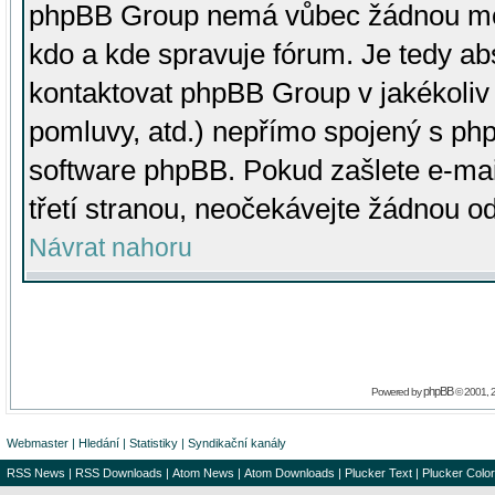
phpBB Group nemá vůbec žádnou moc 
kdo a kde spravuje fórum. Je tedy a
kontaktovat phpBB Group v jakékoliv p
pomluvy, atd.) nepřímo spojený s p
software phpBB. Pokud zašlete e-mai
třetí stranou, neočekávejte žádnou o
Návrat nahoru
phpBB
Powered by
© 2001, 
Webmaster
|
Hledání
|
Statistiky
|
Syndikační kanály
RSS News
|
RSS Downloads
|
Atom News
|
Atom Downloads
|
Plucker Text
|
Plucker Color