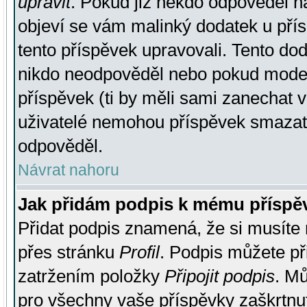
upravit
. Pokud již někdo odpověděl na
objeví se vám malinký dodatek u přísp
tento příspěvek upravovali. Tento do
nikdo neodpověděl nebo pokud moderá
příspěvek (ti by měli sami zanechat v
uživatelé nemohou příspěvek smazat,
odpověděl.
Návrat nahoru
Jak přidám podpis k mému příspě
Přidat podpis znamená, že si musíte n
přes stránku
Profil
. Podpis můžete p
zatržením položky
Připojit podpis
. Mů
pro všechny vaše příspěvky zaškrtnut