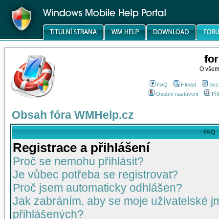
fo
O všem
FAQ
Hledat
Sez
Osobní nastavení
Při
Obsah fóra WMHelp.cz
FAQ
Registrace a přihlášení
Proč se nemohu přihlásit?
Je vůbec potřeba se registrovat?
Proč jsem automaticky odhlášen?
Jak zabráním, aby se moje uživatelské 
přihlášených?