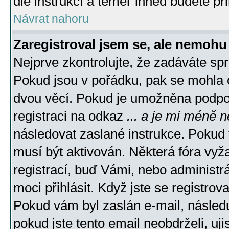
dle instrukcí a téměř ihned budete př
Návrat nahoru
Zaregistroval jsem se, ale nemohu 
Nejprve zkontrolujte, že zadáváte sp
Pokud jsou v pořádku, pak se mohla o
dvou věcí. Pokud je umožněna podpora
registraci na odkaz
... a je mi méně n
následovat zaslané instrukce. Pokud t
musí být aktivován. Některá fóra vyž
registrací, buď Vámi, nebo administr
moci přihlásit. Když jste se registrova
Pokud vám byl zaslán e-mail, násled
pokud jste tento email neobdrželi, uj