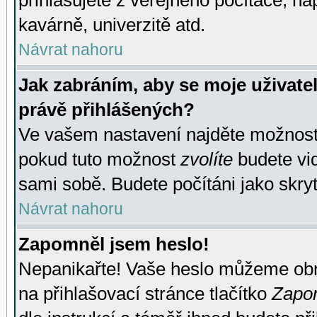
přihlašujete z veřejného počítače, na
kavárně, univerzitě atd.
Návrat nahoru
Jak zabráním, aby se moje uživate
právě přihlášených?
Ve vašem nastavení najděte možnos
pokud tuto možnost
zvolíte
budete vid
sami sobě. Budete počítáni jako skryt
Návrat nahoru
Zapomněl jsem heslo!
Nepanikařte! Vaše heslo můžeme obn
na přihlašovací stránce tlačítko
Zapom