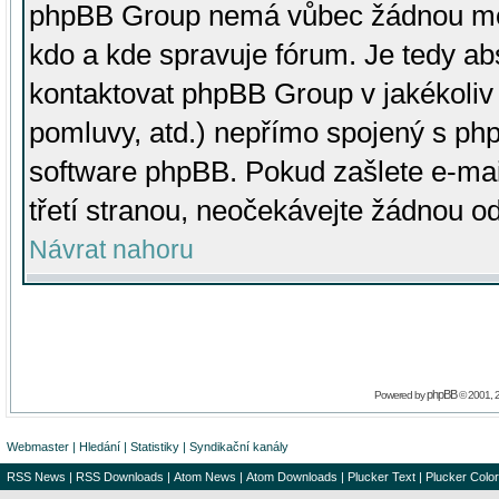
phpBB Group nemá vůbec žádnou moc 
kdo a kde spravuje fórum. Je tedy a
kontaktovat phpBB Group v jakékoliv p
pomluvy, atd.) nepřímo spojený s p
software phpBB. Pokud zašlete e-mai
třetí stranou, neočekávejte žádnou o
Návrat nahoru
phpBB
Powered by
© 2001, 
Webmaster
|
Hledání
|
Statistiky
|
Syndikační kanály
RSS News
|
RSS Downloads
|
Atom News
|
Atom Downloads
|
Plucker Text
|
Plucker Color