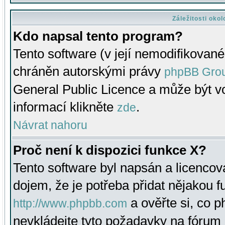
Záležitosti oko
Kdo napsal tento program?
Tento software (v její nemodifikované
chráněn autorskými právy
phpBB Gro
General Public Licence a může být vo
informací klikněte
.
zde
Návrat nahoru
Proč není k dispozici funkce X?
Tento software byl napsán a licenco
dojem, že je potřeba přidat nějakou f
a ověřte si, co 
http://www.phpbb.com
nevkládejte tyto požadavky na fóru