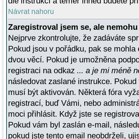
dle instrukcí a téměř ihned budete př
Návrat nahoru
Zaregistroval jsem se, ale nemohu 
Nejprve zkontrolujte, že zadáváte sp
Pokud jsou v pořádku, pak se mohla o
dvou věcí. Pokud je umožněna podpora
registraci na odkaz
... a je mi méně n
následovat zaslané instrukce. Pokud t
musí být aktivován. Některá fóra vyž
registrací, buď Vámi, nebo administr
moci přihlásit. Když jste se registrova
Pokud vám byl zaslán e-mail, násled
pokud jste tento email neobdrželi, uj