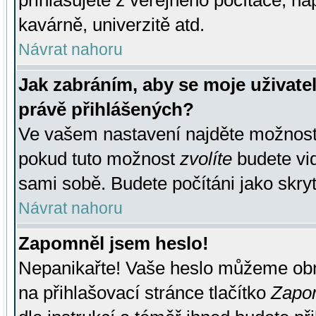
přihlašujete z veřejného počítače, na
kavárně, univerzitě atd.
Návrat nahoru
Jak zabráním, aby se moje uživate
právě přihlášených?
Ve vašem nastavení najděte možnos
pokud tuto možnost
zvolíte
budete vid
sami sobě. Budete počítáni jako skryt
Návrat nahoru
Zapomněl jsem heslo!
Nepanikařte! Vaše heslo můžeme obn
na přihlašovací stránce tlačítko
Zapom