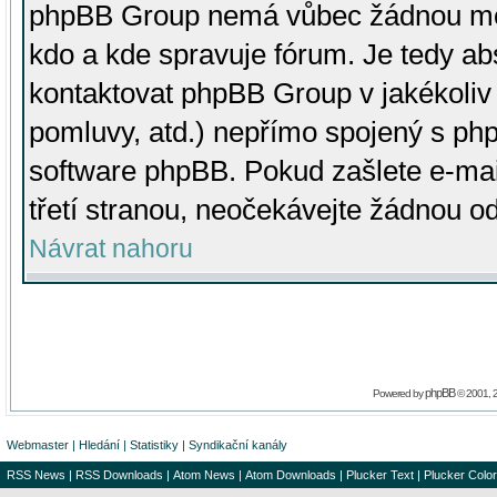
phpBB Group nemá vůbec žádnou moc 
kdo a kde spravuje fórum. Je tedy a
kontaktovat phpBB Group v jakékoliv p
pomluvy, atd.) nepřímo spojený s p
software phpBB. Pokud zašlete e-mai
třetí stranou, neočekávejte žádnou o
Návrat nahoru
phpBB
Powered by
© 2001, 
Webmaster
|
Hledání
|
Statistiky
|
Syndikační kanály
RSS News
|
RSS Downloads
|
Atom News
|
Atom Downloads
|
Plucker Text
|
Plucker Color