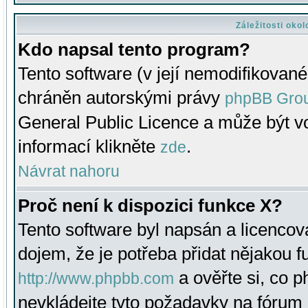
Záležitosti oko
Kdo napsal tento program?
Tento software (v její nemodifikované
chráněn autorskými právy
phpBB Gro
General Public Licence a může být vo
informací klikněte
.
zde
Návrat nahoru
Proč není k dispozici funkce X?
Tento software byl napsán a licenco
dojem, že je potřeba přidat nějakou f
a ověřte si, co 
http://www.phpbb.com
nevkládejte tyto požadavky na fóru