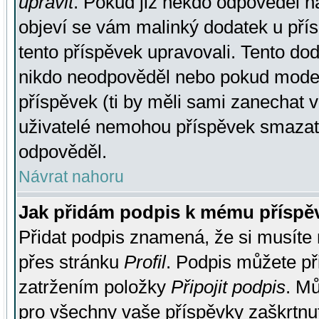
upravit
. Pokud již někdo odpověděl na
objeví se vám malinký dodatek u přísp
tento příspěvek upravovali. Tento do
nikdo neodpověděl nebo pokud moderá
příspěvek (ti by měli sami zanechat v
uživatelé nemohou příspěvek smazat,
odpověděl.
Návrat nahoru
Jak přidám podpis k mému příspě
Přidat podpis znamená, že si musíte n
přes stránku
Profil
. Podpis můžete p
zatržením položky
Připojit podpis
. Mů
pro všechny vaše příspěvky zaškrtnut