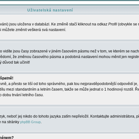
Uživatelská nastavení
váni) jsou uložena v databázi. Ke změně stačí kliknout na odkaz
Profil
(obvykle se n
 si můžete změnit veškerá svá nastavení.
o vidíte jsou časy zobrazené v jiném časovém pásmu než v tom, ve kterém se nacház
 vědomí, že změnou časového pásma a podobná nastavení mohou měnit jen registro
ý důvod tak učinit!
 špatně!
rávně, a přesto se liší od toho správného, pak tou nejpravděpodobnější odpovědí je, 
dílu mezi standardním a letním časem, takže se může jednat o 1 hodinový rozdíl. 
dobu trvání letního času.
yk, neboť jej nikdo do tohoto jazyka zatím nepřeložil. Kontaktujte administrátora, p
te na stránky
.
phpBB Group
jménem?