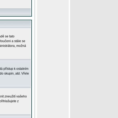
adě se tato
yloučeni a stále se
ministrátora, možná
á přístup k ostatním
o skupin, atd. Vřele
nit zneužití vašeho
přihlašujete z