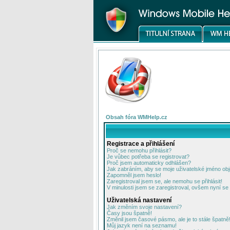
Obsah fóra WMHelp.cz
Registrace a přihlášení
Proč se nemohu přihlásit?
Je vůbec potřeba se registrovat?
Proč jsem automaticky odhlášen?
Jak zabráním, aby se moje uživatelské jméno ob
Zapomněl jsem heslo!
Zaregistroval jsem se, ale nemohu se přihlásit!
V minulosti jsem se zaregistroval, ovšem nyní se 
Uživatelská nastavení
Jak změním svoje nastavení?
Časy jsou špatně!
Změnil jsem časové pásmo, ale je to stále špatně
Můj jazyk není na seznamu!