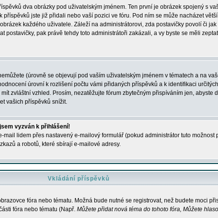
 příspěvků dva obrázky pod uživatelským jménem. Ten první je obrázek spojený s vaš
ik příspěvků jste již přidali nebo vaší pozici ve fóru. Pod ním se může nacházet vět
í obrázek každého uživatele. Záleží na administrátorovi, zda postavičky povolí či jak 
postavičky, pak právě tehdy toto administrátoři zakázali, a vy byste se měli zepta
nemůžete (úrovně se objevují pod vaším uživatelským jménem v tématech a na vaše
odnocení úrovní k rozlišení počtu vámi přidaných příspěvků a k identifikaci určitých
ít zvláštní vzhled. Prosím, nezatěžujte fórum zbytečným přispíváním jen, abyste d
 vašich příspěvků snížit.
 jsem vyzván k přihlášení!
-mail lidem přes nastavený e-mailový formulář (pokud administrátor tuto možnost po
azů a robotů, které sbírají e-mailové adresy.
Vkládání příspěvků
 obrazovce fóra nebo tématu. Možná bude nutné se registrovat, než budete moci přis
části fóra nebo tématu (Např.
Můžete přidat nová téma do tohoto fóra, Můžete hlasov