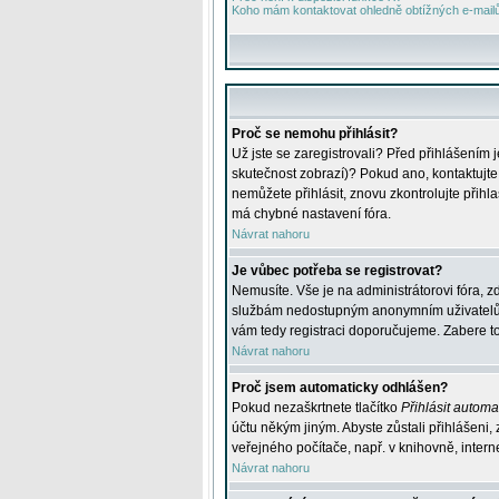
Koho mám kontaktovat ohledně obtížných e-mailů 
Proč se nemohu přihlásit?
Už jste se zaregistrovali? Před přihlášením 
skutečnost zobrazí)? Pokud ano, kontaktujte a
nemůžete přihlásit, znovu zkontrolujte přih
má chybné nastavení fóra.
Návrat nahoru
Je vůbec potřeba se registrovat?
Nemusíte. Vše je na administrátorovi fóra, z
službám nedostupným anonymním uživatelům, j
vám tedy registraci doporučujeme. Zabere to 
Návrat nahoru
Proč jsem automaticky odhlášen?
Pokud nezaškrtnete tlačítko
Přihlásit automat
účtu někým jiným. Abyste zůstali přihlášeni,
veřejného počítače, např. v knihovně, intern
Návrat nahoru