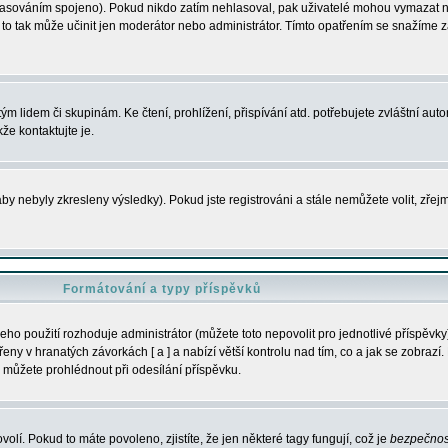
s hlasováním spojeno). Pokud nikdo zatím nehlasoval, pak uživatelé mohou vymazat
y to tak může učinit jen moderátor nebo administrátor. Tímto opatřením se snažíme z
m lidem či skupinám. Ke čtení, prohlížení, přispívání atd. potřebujete zvláštní auto
že kontaktujte je.
aby nebyly zkresleny výsledky). Pokud jste registrováni a stále nemůžete volit, zř
Formátování a typy příspěvků
ho použití rozhoduje administrátor (můžete toto nepovolit pro jednotlivé příspěv
y v hranatých závorkách [ a ] a nabízí větší kontrolu nad tím, co a jak se zobrazí. 
 můžete prohlédnout při odesílání příspěvku.
volí. Pokud to máte povoleno, zjistíte, že jen některé tagy fungují, což je
bezpečnos