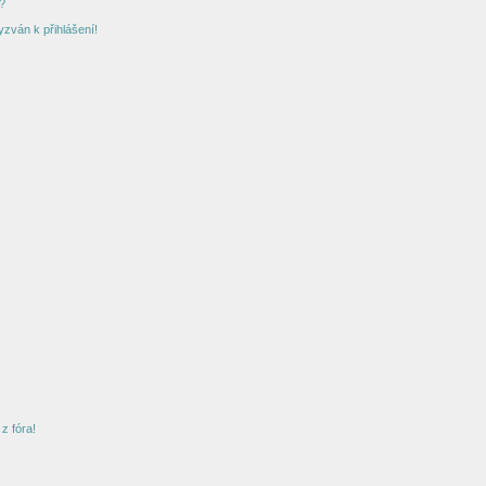
?
yzván k přihlášení!
z fóra!