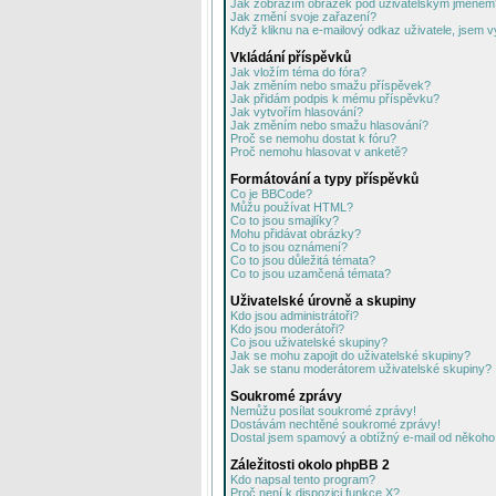
Jak zobrazím obrázek pod uživatelským jménem
Jak změní svoje zařazení?
Když kliknu na e-mailový odkaz uživatele, jsem v
Vkládání příspěvků
Jak vložím téma do fóra?
Jak změním nebo smažu příspěvek?
Jak přidám podpis k mému příspěvku?
Jak vytvořím hlasování?
Jak změním nebo smažu hlasování?
Proč se nemohu dostat k fóru?
Proč nemohu hlasovat v anketě?
Formátování a typy příspěvků
Co je BBCode?
Můžu používat HTML?
Co to jsou smajlíky?
Mohu přidávat obrázky?
Co to jsou oznámení?
Co to jsou důležitá témata?
Co to jsou uzamčená témata?
Uživatelské úrovně a skupiny
Kdo jsou administrátoři?
Kdo jsou moderátoři?
Co jsou uživatelské skupiny?
Jak se mohu zapojit do uživatelské skupiny?
Jak se stanu moderátorem uživatelské skupiny?
Soukromé zprávy
Nemůžu posílat soukromé zprávy!
Dostávám nechtěné soukromé zprávy!
Dostal jsem spamový a obtížný e-mail od někoho 
Záležitosti okolo phpBB 2
Kdo napsal tento program?
Proč není k dispozici funkce X?