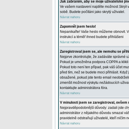
Jak zabráním, aby se moje uživatelské jm
Ve vašem nastavení najděte možnost
Skrýt 
sobě. Budete počítáni jako skrytý uživatel.
Návrat nahoru
Zapomněl jsem heslo!
Nepanikařte! Vaše heslo můžeme obnovit. V 
instrukcí a téměř ihned budete přihlášeni
Návrat nahoru
Zaregistroval jsem se, ale nemohu se přihl
Nejprve zkontrolujte, že zadáváte správné u
Pokud je umožněna podpora COPPA a klikli j
Pokud toto není ten případ, pak váš účet mus
před tím, než se budete moci přihlásit. Když 
obsažené, pokud jste tento email neobdrželi
zmenšit možnost výskytu
nežádoucích
uživat
kontaktujte administrátora fóra.
Návrat nahoru
V minulosti jsem se zaregistroval, ovšem 
Nejpravděpodobnější důvody: zadali jste chyb
administrátor z nějakého důvodu smazal váš ú
pravidelně odstraňují uživatelé, kteří ničím 
Návrat nahoru