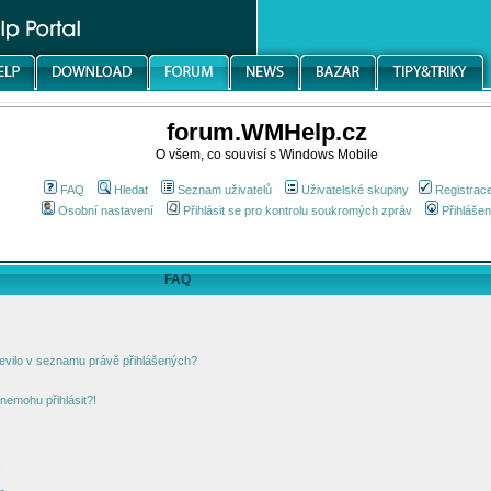
forum.WMHelp.cz
O všem, co souvisí s Windows Mobile
FAQ
Hledat
Seznam uživatelů
Uživatelské skupiny
Registrac
Osobní nastavení
Přihlásit se pro kontrolu soukromých zpráv
Přihlášen
FAQ
jevilo v seznamu právě přihlášených?
nemohu přihlásit?!
!