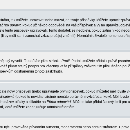
trátor, tak můžete upravovat nebo mazat jen svoje příspěvky. Můžete upravit zpráv
lačítko
upravit
. Pokud již někdo odpověděl na váš příspěvek a vy ho upravíte, objev
t jste tento příspěvek upravovali. Tento dodatek se neobjeví, pokud zatím nikdo ne
k (ti by měli sami zanechat vzkaz proč jej změnili). Normální uživatelé nemohou př
nějaký vytvořit. To uděláte přes stránku
Profil
. Podpis můžete přidat k právě psané
vněž přidat stejný podpis pro všechny vaše příspěvky zaškrtnutím příslušného políč
spěvkům odstraněním tohoto zaškrtnutí).
dáte nový příspěvek (nebo upravujete první příspěvek, pokud můžete) měli byste vid
íspěvků (pokud to nevidíte, zřejmě nemáte oprávnění vytvářet ankety). Měli byste
ím název otázky a klikněte na
Přidat odpověď
. Můžete také přidat časový limit pro 
které můžete zadat, určuje administrátor fóra.
ohou být upravována původním autorem, moderátorem nebo administrátorem. Úpravu 