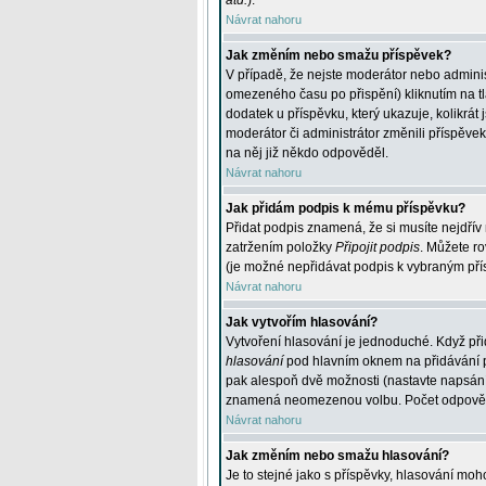
atd.
).
Návrat nahoru
Jak změním nebo smažu příspěvek?
V případě, že nejste moderátor nebo adminis
omezeného času po přispění) kliknutím na t
dodatek u příspěvku, který ukazuje, kolikrá
moderátor či administrátor změnili příspěve
na něj již někdo odpověděl.
Návrat nahoru
Jak přidám podpis k mému příspěvku?
Přidat podpis znamená, že si musíte nejdřív 
zatržením položky
Připojit podpis
. Můžete ro
(je možné nepřidávat podpis k vybraným pří
Návrat nahoru
Jak vytvořím hlasování?
Vytvoření hlasování je jednoduché. Když při
hlasování
pod hlavním oknem na přidávání př
pak alespoň dvě možnosti (nastavte napsán
znamená neomezenou volbu. Počet odpovědí, 
Návrat nahoru
Jak změním nebo smažu hlasování?
Je to stejné jako s příspěvky, hlasování m