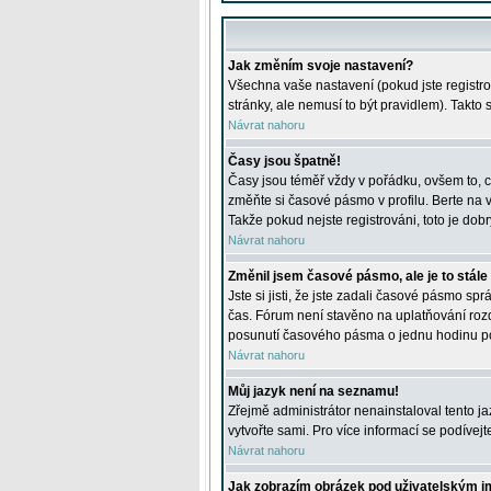
Jak změním svoje nastavení?
Všechna vaše nastavení (pokud jste registro
stránky, ale nemusí to být pravidlem). Takto
Návrat nahoru
Časy jsou špatně!
Časy jsou téměř vždy v pořádku, ovšem to, c
změňte si časové pásmo v profilu. Berte na
Takže pokud nejste registrováni, toto je dobr
Návrat nahoru
Změnil jsem časové pásmo, ale je to stále
Jste si jisti, že jste zadali časové pásmo sp
čas. Fórum není stavěno na uplatňování roz
posunutí časového pásma o jednu hodinu po 
Návrat nahoru
Můj jazyk není na seznamu!
Zřejmě administrátor nenainstaloval tento jaz
vytvořte sami. Pro více informací se podívej
Návrat nahoru
Jak zobrazím obrázek pod uživatelským 