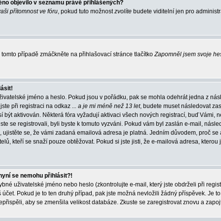
éno objevilo v seznamu právě přihlášených?
vaši přítomnost ve fóru
, pokud tuto možnost
zvolíte
budete viditelní jen pro administ
tomto případě zmáčkněte na přihlašovací stránce tlačítko
Zapomněl jsem svoje he
ásit!
živatelské jméno a heslo. Pokud jsou v pořádku, pak se mohla odehrát jedna z násl
ste při registraci na odkaz
... a je mi méně než 13 let
, budete muset následovat zas
í být aktivován. Některá fóra vyžadují aktivaci všech nových registrací, buď Vámi,
jste se registrovali, byli byste k tomuto vyzváni. Pokud vám byl zaslán e-mail, násle
, ujistěte se, že vámi zadaná emailová adresa je platná. Jedním důvodem, proč se 
elů, kteří se snaží pouze obtěžovat. Pokud si jste jisti, že e-mailová adresa, kterou j
nyní se nemohu přihlásit?!
né uživatelské jméno nebo heslo (zkontrolujte e-mail, který jste obdrželi při regis
čet. Pokud je to ten druhý případ, pak jste možná nevložili žádný příspěvek. Je to
nepřispěli, aby se zmenšila velikost databáze. Zkuste se zaregistrovat znovu a zapoj