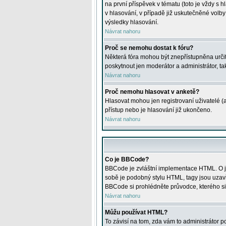
na první příspěvek v tématu (toto je vždy 
v hlasování, v případě již uskutečněné volb
výsledky hlasování.
Návrat nahoru
Proč se nemohu dostat k fóru?
Některá fóra mohou být znepřístupněna určitý
poskytnout jen moderátor a administrátor, tak
Návrat nahoru
Proč nemohu hlasovat v anketě?
Hlasovat mohou jen registrovaní uživatelé (
přístup nebo je hlasování již ukončeno.
Návrat nahoru
Co je BBCode?
BBCode je zvláštní implementace HTML. O je
sobě je podobný stylu HTML, tagy jsou uzavřen
BBCode si prohlédněte průvodce, kterého si
Návrat nahoru
Můžu používat HTML?
To závisí na tom, zda vám to administrátor po