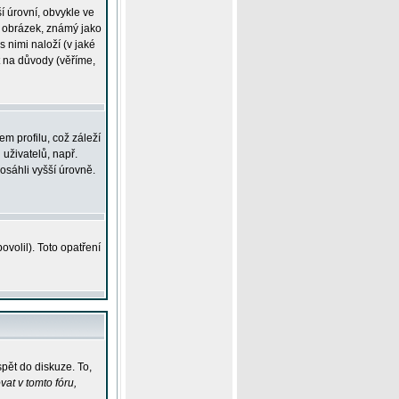
í úrovní, obvykle ve
ší obrázek, známý jako
s nimi naloží (v jaké
t na důvody (věříme,
m profilu, což záleží
 uživatelů, např.
osáhli vyšší úrovně.
volil). Toto opatření
pět do diskuze. To,
at v tomto fóru,