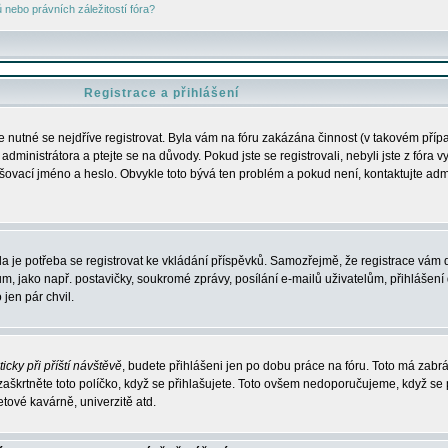
nebo právních záležitostí fóra?
Registrace a přihlášení
je nutné se nejdříve registrovat. Byla vám na fóru zakázána činnost (v takovém příp
dministrátora a ptejte se na důvody. Pokud jste se registrovali, nebyli jste z fóra v
lašovací jméno a heslo. Obvykle toto bývá ten problém a pokud není, kontaktujte ad
da je potřeba se registrovat ke vkládání příspěvků. Samozřejmě, že registrace vám d
ako např. postavičky, soukromé zprávy, posílání e-mailů uživatelům, přihlášení d
jen pár chvil.
icky při příští návštěvě
, budete přihlášeni jen po dobu práce na fóru. Toto má zabrá
 zaškrtněte toto políčko, když se přihlašujete. Toto ovšem nedoporučujeme, když se 
etové kavárně, univerzitě atd.