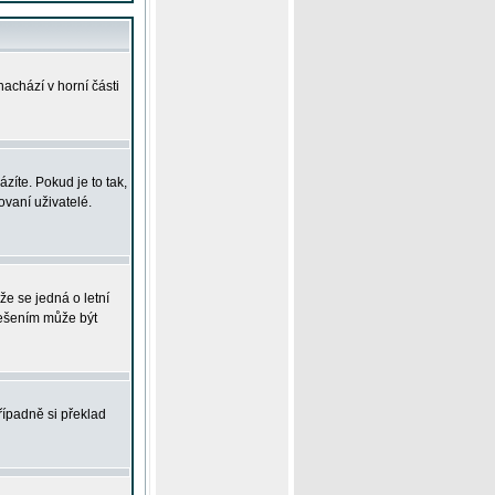
achází v horní části
íte. Pokud je to tak,
vaní uživatelé.
že se jedná o letní
Řešením může být
řípadně si překlad