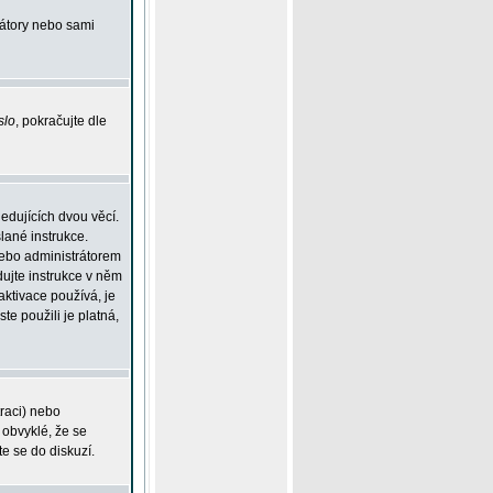
rátory nebo sami
slo
, pokračujte dle
edujících dvou věcí.
lané instrukce.
 nebo administrátorem
dujte instrukce v něm
aktivace používá, je
ste použili je platná,
traci) nebo
 obvyklé, že se
te se do diskuzí.