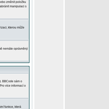
 nebo změnit položku
abránit manipulaci s
rizaci, kterou může
ejmě nemáte oprávněný
ky). BBCode sám o
Pro více informací o
tní
funkce, která