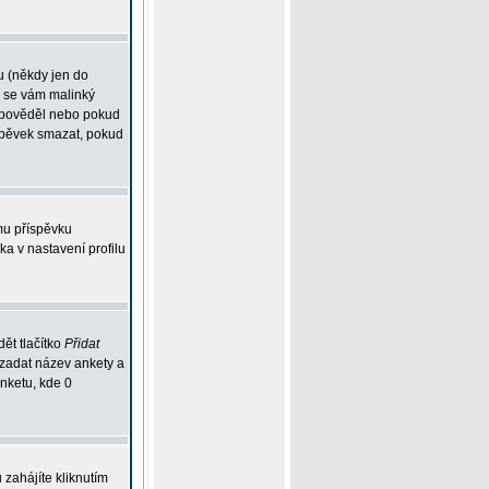
u (někdy jen do
í se vám malinký
odpověděl nebo pokud
íspěvek smazat, pokud
mu příspěvku
ka v nastavení profilu
ět tlačítko
Přidat
 zadat název ankety a
anketu, kde 0
zahájíte kliknutím