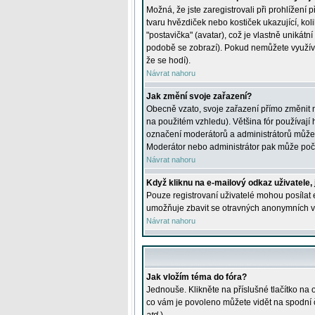
Možná, že jste zaregistrovali při prohlížení
tvaru hvězdiček nebo kostiček ukazující, kol
"postavička" (avatar), což je vlastně unikátn
podobě se zobrazí). Pokud nemůžete využívat 
že se hodí).
Návrat nahoru
Jak změní svoje zařazení?
Obecně vzato, svoje zařazení přímo změnit 
na použitém vzhledu). Většina fór používají h
označení moderátorů a administrátorů může m
Moderátor nebo administrátor pak může počet
Návrat nahoru
Když kliknu na e-mailový odkaz uživatele,
Pouze registrovaní uživatelé mohou posílat e
umožňuje zbavit se otravných anonymních vzk
Návrat nahoru
Jak vložím téma do fóra?
Jednouše. Klikněte na příslušné tlačítko na
co vám je povoleno můžete vidět na spodní 