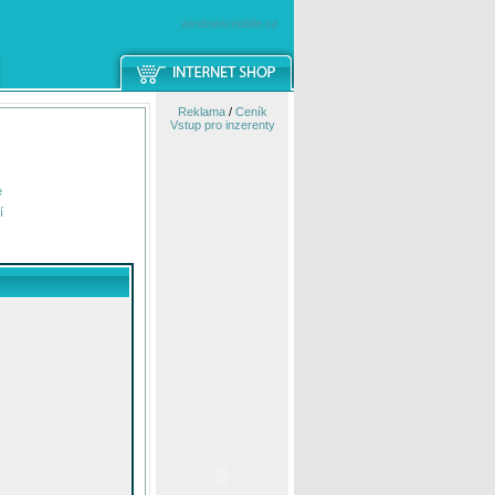
windowsmobile.cz
Reklama
/
Ceník
Vstup pro inzerenty
e
í