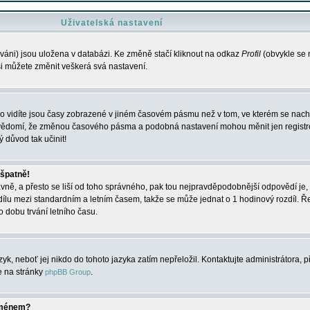
Uživatelská nastavení
váni) jsou uložena v databázi. Ke změně stačí kliknout na odkaz
Profil
(obvykle se n
 si můžete změnit veškerá svá nastavení.
o vidíte jsou časy zobrazené v jiném časovém pásmu než v tom, ve kterém se nacház
 vědomí, že změnou časového pásma a podobná nastavení mohou měnit jen registro
ý důvod tak učinit!
 špatně!
rávně, a přesto se liší od toho správného, pak tou nejpravděpodobnější odpovědí je, 
dílu mezi standardním a letním časem, takže se může jednat o 1 hodinový rozdíl. 
dobu trvání letního času.
yk, neboť jej nikdo do tohoto jazyka zatím nepřeložil. Kontaktujte administrátora, p
te na stránky
.
phpBB Group
jménem?