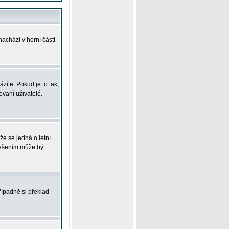
achází v horní části
íte. Pokud je to tak,
vaní uživatelé.
že se jedná o letní
Řešením může být
řípadně si překlad