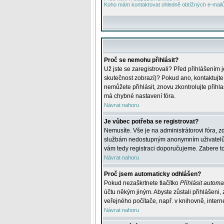
Koho mám kontaktovat ohledně obtížných e-mailů 
Proč se nemohu přihlásit?
Už jste se zaregistrovali? Před přihlášením 
skutečnost zobrazí)? Pokud ano, kontaktujte a
nemůžete přihlásit, znovu zkontrolujte přih
má chybné nastavení fóra.
Návrat nahoru
Je vůbec potřeba se registrovat?
Nemusíte. Vše je na administrátorovi fóra, z
službám nedostupným anonymním uživatelům, j
vám tedy registraci doporučujeme. Zabere to 
Návrat nahoru
Proč jsem automaticky odhlášen?
Pokud nezaškrtnete tlačítko
Přihlásit automat
účtu někým jiným. Abyste zůstali přihlášeni,
veřejného počítače, např. v knihovně, intern
Návrat nahoru