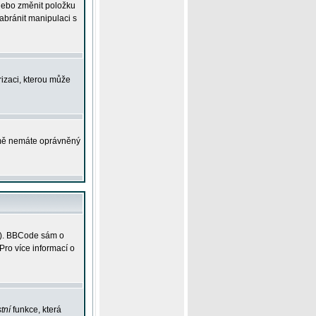
 nebo změnit položku
abránit manipulaci s
rizaci, kterou může
ejmě nemáte oprávněný
ky). BBCode sám o
Pro více informací o
tní
funkce, která