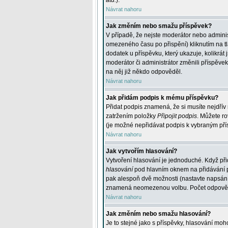
atd.
).
Návrat nahoru
Jak změním nebo smažu příspěvek?
V případě, že nejste moderátor nebo adminis
omezeného času po přispění) kliknutím na t
dodatek u příspěvku, který ukazuje, kolikrá
moderátor či administrátor změnili příspěve
na něj již někdo odpověděl.
Návrat nahoru
Jak přidám podpis k mému příspěvku?
Přidat podpis znamená, že si musíte nejdřív 
zatržením položky
Připojit podpis
. Můžete ro
(je možné nepřidávat podpis k vybraným pří
Návrat nahoru
Jak vytvořím hlasování?
Vytvoření hlasování je jednoduché. Když při
hlasování
pod hlavním oknem na přidávání př
pak alespoň dvě možnosti (nastavte napsán
znamená neomezenou volbu. Počet odpovědí, 
Návrat nahoru
Jak změním nebo smažu hlasování?
Je to stejné jako s příspěvky, hlasování m