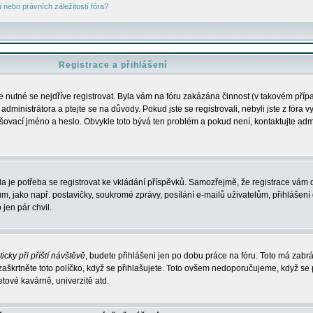
nebo právních záležitostí fóra?
Registrace a přihlášení
je nutné se nejdříve registrovat. Byla vám na fóru zakázána činnost (v takovém příp
dministrátora a ptejte se na důvody. Pokud jste se registrovali, nebyli jste z fóra v
lašovací jméno a heslo. Obvykle toto bývá ten problém a pokud není, kontaktujte ad
da je potřeba se registrovat ke vkládání příspěvků. Samozřejmě, že registrace vám d
ako např. postavičky, soukromé zprávy, posílání e-mailů uživatelům, přihlášení d
jen pár chvil.
icky při příští návštěvě
, budete přihlášeni jen po dobu práce na fóru. Toto má zabrá
 zaškrtněte toto políčko, když se přihlašujete. Toto ovšem nedoporučujeme, když se 
etové kavárně, univerzitě atd.