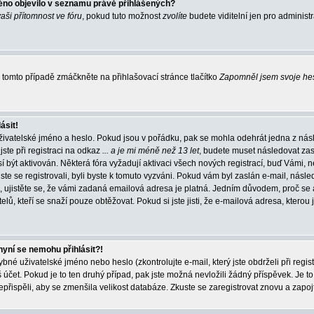
éno objevilo v seznamu právě přihlášených?
vaši přítomnost ve fóru
, pokud tuto možnost
zvolíte
budete viditelní jen pro administ
tomto případě zmáčkněte na přihlašovací stránce tlačítko
Zapomněl jsem svoje he
ásit!
živatelské jméno a heslo. Pokud jsou v pořádku, pak se mohla odehrát jedna z násl
ste při registraci na odkaz
... a je mi méně než 13 let
, budete muset následovat zas
í být aktivován. Některá fóra vyžadují aktivaci všech nových registrací, buď Vámi,
jste se registrovali, byli byste k tomuto vyzváni. Pokud vám byl zaslán e-mail, násle
, ujistěte se, že vámi zadaná emailová adresa je platná. Jedním důvodem, proč se 
elů, kteří se snaží pouze obtěžovat. Pokud si jste jisti, že e-mailová adresa, kterou j
nyní se nemohu přihlásit?!
né uživatelské jméno nebo heslo (zkontrolujte e-mail, který jste obdrželi při regis
čet. Pokud je to ten druhý případ, pak jste možná nevložili žádný příspěvek. Je to
nepřispěli, aby se zmenšila velikost databáze. Zkuste se zaregistrovat znovu a zapoj