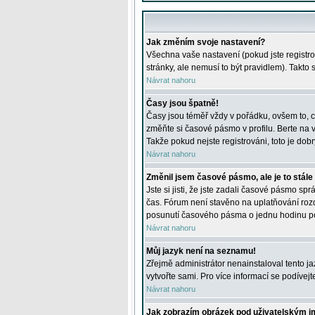
Jak změním svoje nastavení?
Všechna vaše nastavení (pokud jste registro
stránky, ale nemusí to být pravidlem). Takto
Návrat nahoru
Časy jsou špatně!
Časy jsou téměř vždy v pořádku, ovšem to, c
změňte si časové pásmo v profilu. Berte na
Takže pokud nejste registrováni, toto je dobr
Návrat nahoru
Změnil jsem časové pásmo, ale je to stále
Jste si jisti, že jste zadali časové pásmo sp
čas. Fórum není stavěno na uplatňování roz
posunutí časového pásma o jednu hodinu po 
Návrat nahoru
Můj jazyk není na seznamu!
Zřejmě administrátor nenainstaloval tento jaz
vytvořte sami. Pro více informací se podívej
Návrat nahoru
Jak zobrazím obrázek pod uživatelským 