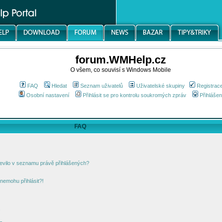
forum.WMHelp.cz
O všem, co souvisí s Windows Mobile
FAQ
Hledat
Seznam uživatelů
Uživatelské skupiny
Registrac
Osobní nastavení
Přihlásit se pro kontrolu soukromých zpráv
Přihlášen
FAQ
jevilo v seznamu právě přihlášených?
nemohu přihlásit?!
!