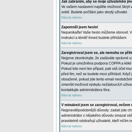
Jak zabráním, aby se moje uživatelské jm
Ve vašem nastavení najděte možnost
Skrýt 
sobě. Budete počítáni jako skrytý uživatel.
Návrat nahoru
Zapomněl jsem heslo!
Nepanikařte! Vaše heslo můžeme obnovit. V 
instrukcí a téměř ihned budete přihlášeni
Návrat nahoru
Zaregistroval jsem se, ale nemohu se přihl
Nejprve zkontrolujte, že zadáváte správné u
Pokud je umožněna podpora COPPA a klikli j
Pokud toto není ten případ, pak váš účet mus
před tím, než se budete moci přihlásit. Když 
obsažené, pokud jste tento email neobdrželi
zmenšit možnost výskytu
nežádoucích
uživat
kontaktujte administrátora fóra.
Návrat nahoru
V minulosti jsem se zaregistroval, ovšem 
Nejpravděpodobnější důvody: zadali jste chyb
administrátor z nějakého důvodu smazal váš ú
pravidelně odstraňují uživatelé, kteří ničím 
Návrat nahoru