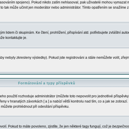
s hlasováním spojeno). Pokud nikdo zatím nehlasoval, pak uživatelé mohou vymazat
y to tak může učinit jen moderátor nebo administrátor. Tímto opatřením se snažíme z
m lidem či skupinám. Ke čtení, prohlížení, přispívání atd. potřebujete zvláštní auto
že kontaktujte je.
aby nebyly zkresleny výsledky). Pokud jste registrováni a stále nemůžete volit, zř
Formátování a typy příspěvků
ho použití rozhoduje administrátor (můžete toto nepovolit pro jednotlivé příspěv
y v hranatých závorkách [ a ] a nabízí větší kontrolu nad tím, co a jak se zobrazí. 
 můžete prohlédnout při odesílání příspěvku.
volí. Pokud to máte povoleno, zjistíte, že jen některé tagy fungují, což je
bezpečnos