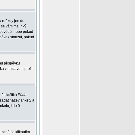
u (někdy jen do
í se vám malinký
odpověděl nebo pokud
íspěvek smazat, pokud
mu příspěvku
ka v nastavení profilu
ět tlačítko
Přidat
 zadat název ankety a
anketu, kde 0
zahájíte kliknutím