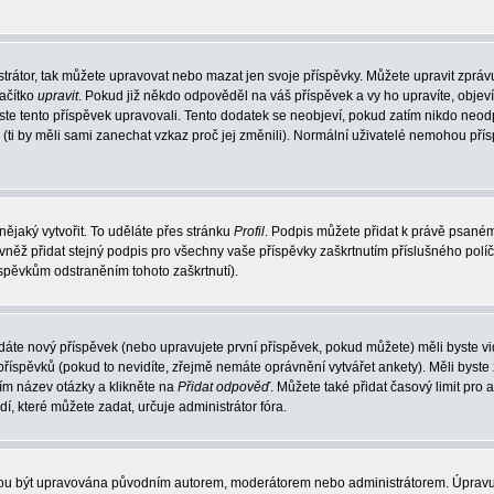
trátor, tak můžete upravovat nebo mazat jen svoje příspěvky. Můžete upravit zpráv
lačítko
upravit
. Pokud již někdo odpověděl na váš příspěvek a vy ho upravíte, objev
t jste tento příspěvek upravovali. Tento dodatek se neobjeví, pokud zatím nikdo ne
k (ti by měli sami zanechat vzkaz proč jej změnili). Normální uživatelé nemohou př
nějaký vytvořit. To uděláte přes stránku
Profil
. Podpis můžete přidat k právě psané
vněž přidat stejný podpis pro všechny vaše příspěvky zaškrtnutím příslušného políč
spěvkům odstraněním tohoto zaškrtnutí).
dáte nový příspěvek (nebo upravujete první příspěvek, pokud můžete) měli byste vid
íspěvků (pokud to nevidíte, zřejmě nemáte oprávnění vytvářet ankety). Měli byste
ím název otázky a klikněte na
Přidat odpověď
. Můžete také přidat časový limit pro 
které můžete zadat, určuje administrátor fóra.
ohou být upravována původním autorem, moderátorem nebo administrátorem. Úpravu 