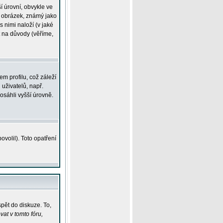
í úrovní, obvykle ve
ší obrázek, známý jako
s nimi naloží (v jaké
t na důvody (věříme,
m profilu, což záleží
 uživatelů, např.
osáhli vyšší úrovně.
volil). Toto opatření
pět do diskuze. To,
at v tomto fóru,