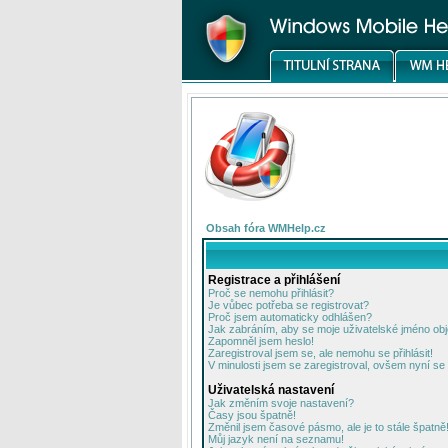
Obsah fóra WMHelp.cz
Registrace a přihlášení
Proč se nemohu přihlásit?
Je vůbec potřeba se registrovat?
Proč jsem automaticky odhlášen?
Jak zabráním, aby se moje uživatelské jméno ob
Zapomněl jsem heslo!
Zaregistroval jsem se, ale nemohu se přihlásit!
V minulosti jsem se zaregistroval, ovšem nyní se 
Uživatelská nastavení
Jak změním svoje nastavení?
Časy jsou špatně!
Změnil jsem časové pásmo, ale je to stále špatně
Můj jazyk není na seznamu!