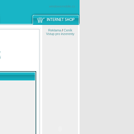
windowsmobile.cz
Reklama
/
Ceník
Vstup pro inzerenty
e
í