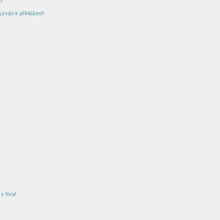
?
yzván k přihlášení!
z fóra!