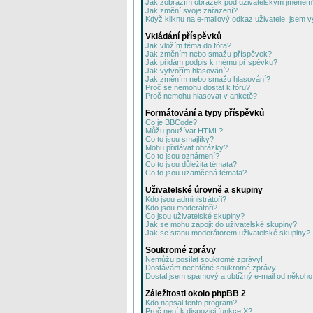
Jak zobrazím obrázek pod uživatelským jménem
Jak změní svoje zařazení?
Když kliknu na e-mailový odkaz uživatele, jsem v
Vkládání příspěvků
Jak vložím téma do fóra?
Jak změním nebo smažu příspěvek?
Jak přidám podpis k mému příspěvku?
Jak vytvořím hlasování?
Jak změním nebo smažu hlasování?
Proč se nemohu dostat k fóru?
Proč nemohu hlasovat v anketě?
Formátování a typy příspěvků
Co je BBCode?
Můžu používat HTML?
Co to jsou smajlíky?
Mohu přidávat obrázky?
Co to jsou oznámení?
Co to jsou důležitá témata?
Co to jsou uzamčená témata?
Uživatelské úrovně a skupiny
Kdo jsou administrátoři?
Kdo jsou moderátoři?
Co jsou uživatelské skupiny?
Jak se mohu zapojit do uživatelské skupiny?
Jak se stanu moderátorem uživatelské skupiny?
Soukromé zprávy
Nemůžu posílat soukromé zprávy!
Dostávám nechtěné soukromé zprávy!
Dostal jsem spamový a obtížný e-mail od někoho 
Záležitosti okolo phpBB 2
Kdo napsal tento program?
Proč není k dispozici funkce X?