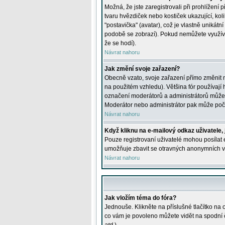
Možná, že jste zaregistrovali při prohlížení
tvaru hvězdiček nebo kostiček ukazující, kol
"postavička" (avatar), což je vlastně unikátn
podobě se zobrazí). Pokud nemůžete využívat 
že se hodí).
Návrat nahoru
Jak změní svoje zařazení?
Obecně vzato, svoje zařazení přímo změnit 
na použitém vzhledu). Většina fór používají h
označení moderátorů a administrátorů může m
Moderátor nebo administrátor pak může počet
Návrat nahoru
Když kliknu na e-mailový odkaz uživatele,
Pouze registrovaní uživatelé mohou posílat e
umožňuje zbavit se otravných anonymních vzk
Návrat nahoru
Jak vložím téma do fóra?
Jednouše. Klikněte na příslušné tlačítko na
co vám je povoleno můžete vidět na spodní 