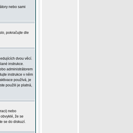
rátory nebo sami
slo
, pokračujte dle
edujících dvou věcí.
lané instrukce.
 nebo administrátorem
dujte instrukce v něm
aktivace používá, je
ste použili je platná,
traci) nebo
 obvyklé, že se
te se do diskuzí.