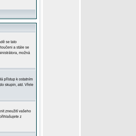
adě se tato
yloučeni a stále se
ministrátora, možná
á přístup k ostatním
o skupin, atd. Vřele
nit zneužití vašeho
přihlašujete z