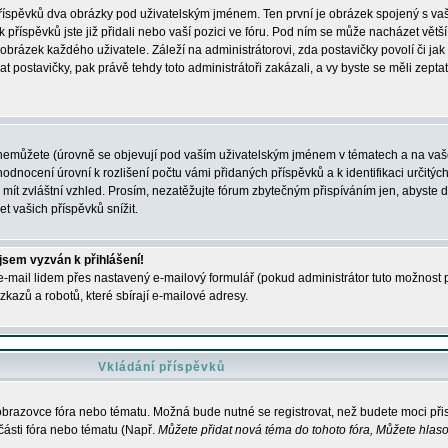
 příspěvků dva obrázky pod uživatelským jménem. Ten první je obrázek spojený s vaš
ik příspěvků jste již přidali nebo vaší pozici ve fóru. Pod ním se může nacházet vět
í obrázek každého uživatele. Záleží na administrátorovi, zda postavičky povolí či jak 
postavičky, pak právě tehdy toto administrátoři zakázali, a vy byste se měli zepta
nemůžete (úrovně se objevují pod vaším uživatelským jménem v tématech a na vaše
odnocení úrovní k rozlišení počtu vámi přidaných příspěvků a k identifikaci určitých
ít zvláštní vzhled. Prosím, nezatěžujte fórum zbytečným přispíváním jen, abyste d
 vašich příspěvků snížit.
 jsem vyzván k přihlášení!
-mail lidem přes nastavený e-mailový formulář (pokud administrátor tuto možnost po
azů a robotů, které sbírají e-mailové adresy.
Vkládání příspěvků
 obrazovce fóra nebo tématu. Možná bude nutné se registrovat, než budete moci přis
části fóra nebo tématu (Např.
Můžete přidat nová téma do tohoto fóra, Můžete hlasov