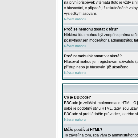
na první příspěvek v tématu (toto je vždy 
v hlasování, v případě již uskutečněné volb
výsledky hlasování.
Návrat nahoru
Proč se nemohu dostat k fóru?
Některá fóra mohou být znepřístupněna určitý
poskytnout jen moderátor a administrátor, tak
Návrat nahoru
Proč nemohu hlasovat v anketě?
Hlasovat mohou jen registrovaní uživatelé (
přístup nebo je hlasování již ukončeno.
Návrat nahoru
Co je BBCode?
BBCode je zvláštní implementace HTML. O je
sobě je podobný stylu HTML, tagy jsou uzavřen
BBCode si prohlédněte průvodce, kterého si
Návrat nahoru
Můžu používat HTML?
To závisí na tom, zda vám to administrátor po