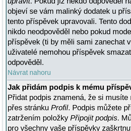
upravit
. Pokud již někdo odpověděl na
objeví se vám malinký dodatek u přísp
tento příspěvek upravovali. Tento do
nikdo neodpověděl nebo pokud moderá
příspěvek (ti by měli sami zanechat v
uživatelé nemohou příspěvek smazat,
odpověděl.
Návrat nahoru
Jak přidám podpis k mému příspě
Přidat podpis znamená, že si musíte n
přes stránku
Profil
. Podpis můžete p
zatržením položky
Připojit podpis
. Mů
pro všechny vaše příspěvky zaškrtnut