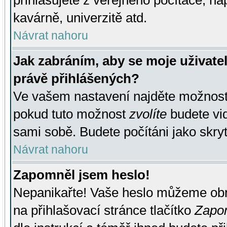
přihlašujete z veřejného počítače, na
kavárně, univerzitě atd.
Návrat nahoru
Jak zabráním, aby se moje uživate
právě přihlášených?
Ve vašem nastavení najděte možnos
pokud tuto možnost
zvolíte
budete vid
sami sobě. Budete počítáni jako skryt
Návrat nahoru
Zapomněl jsem heslo!
Nepanikařte! Vaše heslo můžeme obn
na přihlašovací stránce tlačítko
Zapom