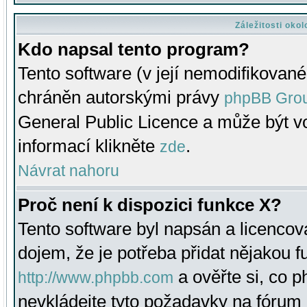
Záležitosti oko
Kdo napsal tento program?
Tento software (v její nemodifikované
chráněn autorskými právy
phpBB Gro
General Public Licence a může být vo
informací klikněte
.
zde
Návrat nahoru
Proč není k dispozici funkce X?
Tento software byl napsán a licenco
dojem, že je potřeba přidat nějakou f
a ověřte si, co 
http://www.phpbb.com
nevkládejte tyto požadavky na fóru