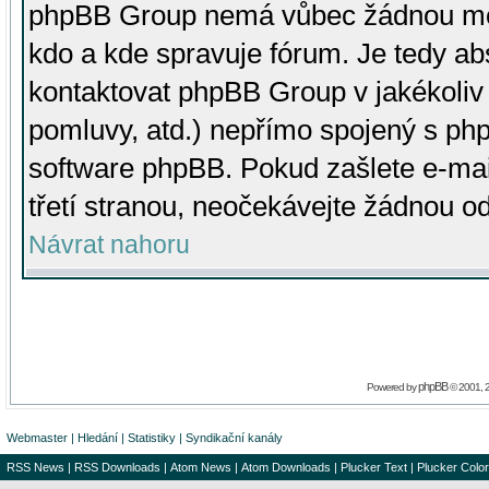
phpBB Group nemá vůbec žádnou moc 
kdo a kde spravuje fórum. Je tedy a
kontaktovat phpBB Group v jakékoliv p
pomluvy, atd.) nepřímo spojený s p
software phpBB. Pokud zašlete e-mai
třetí stranou, neočekávejte žádnou o
Návrat nahoru
phpBB
Powered by
© 2001, 
Webmaster
|
Hledání
|
Statistiky
|
Syndikační kanály
RSS News
|
RSS Downloads
|
Atom News
|
Atom Downloads
|
Plucker Text
|
Plucker Color