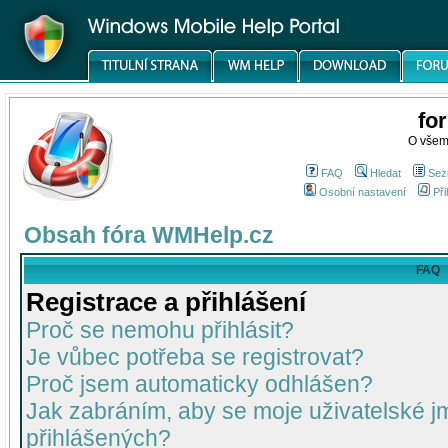
fo
O všem
FAQ
Hledat
Sez
Osobní nastavení
Při
Obsah fóra WMHelp.cz
FAQ
Registrace a přihlášení
Proč se nemohu přihlásit?
Je vůbec potřeba se registrovat?
Proč jsem automaticky odhlášen?
Jak zabráním, aby se moje uživatelské 
přihlášených?