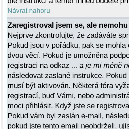
dle instrukcí a téměř ihned budete př
Návrat nahoru
Zaregistroval jsem se, ale nemohu 
Nejprve zkontrolujte, že zadáváte sp
Pokud jsou v pořádku, pak se mohla o
dvou věcí. Pokud je umožněna podpora
registraci na odkaz
... a je mi méně n
následovat zaslané instrukce. Pokud t
musí být aktivován. Některá fóra vyž
registrací, buď Vámi, nebo administr
moci přihlásit. Když jste se registrova
Pokud vám byl zaslán e-mail, násled
pokud jste tento email neobdrželi, uj