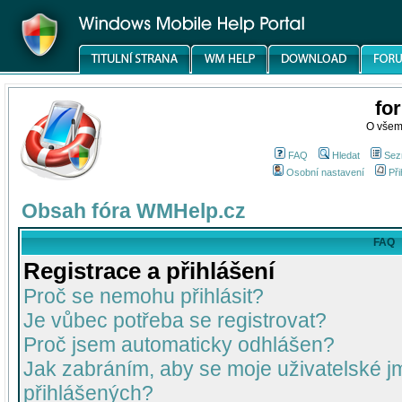
fo
O všem
FAQ
Hledat
Sez
Osobní nastavení
Při
Obsah fóra WMHelp.cz
FAQ
Registrace a přihlášení
Proč se nemohu přihlásit?
Je vůbec potřeba se registrovat?
Proč jsem automaticky odhlášen?
Jak zabráním, aby se moje uživatelské 
přihlášených?