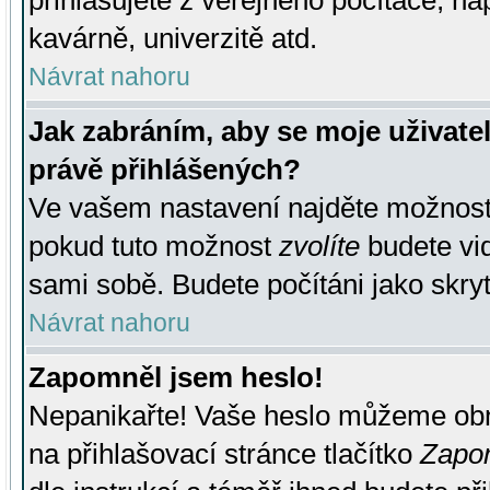
přihlašujete z veřejného počítače, na
kavárně, univerzitě atd.
Návrat nahoru
Jak zabráním, aby se moje uživate
právě přihlášených?
Ve vašem nastavení najděte možnos
pokud tuto možnost
zvolíte
budete vid
sami sobě. Budete počítáni jako skryt
Návrat nahoru
Zapomněl jsem heslo!
Nepanikařte! Vaše heslo můžeme obn
na přihlašovací stránce tlačítko
Zapom