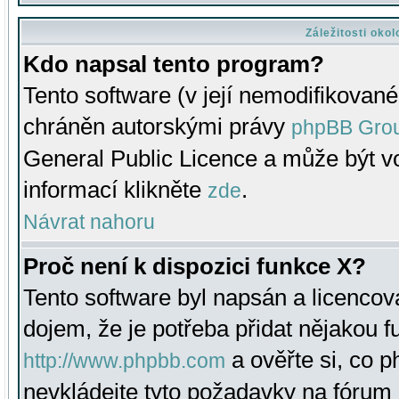
Záležitosti oko
Kdo napsal tento program?
Tento software (v její nemodifikované
chráněn autorskými právy
phpBB Gro
General Public Licence a může být vo
informací klikněte
.
zde
Návrat nahoru
Proč není k dispozici funkce X?
Tento software byl napsán a licenco
dojem, že je potřeba přidat nějakou f
a ověřte si, co 
http://www.phpbb.com
nevkládejte tyto požadavky na fóru