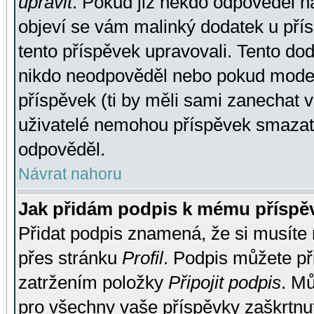
upravit
. Pokud již někdo odpověděl na
objeví se vám malinký dodatek u přísp
tento příspěvek upravovali. Tento do
nikdo neodpověděl nebo pokud moderá
příspěvek (ti by měli sami zanechat v
uživatelé nemohou příspěvek smazat,
odpověděl.
Návrat nahoru
Jak přidám podpis k mému příspě
Přidat podpis znamená, že si musíte n
přes stránku
Profil
. Podpis můžete p
zatržením položky
Připojit podpis
. Mů
pro všechny vaše příspěvky zaškrtnut