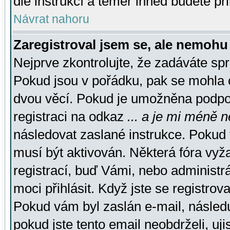
dle instrukcí a téměř ihned budete př
Návrat nahoru
Zaregistroval jsem se, ale nemohu 
Nejprve zkontrolujte, že zadáváte sp
Pokud jsou v pořádku, pak se mohla o
dvou věcí. Pokud je umožněna podpora
registraci na odkaz
... a je mi méně n
následovat zaslané instrukce. Pokud t
musí být aktivován. Některá fóra vyž
registrací, buď Vámi, nebo administr
moci přihlásit. Když jste se registrova
Pokud vám byl zaslán e-mail, násled
pokud jste tento email neobdrželi, uj