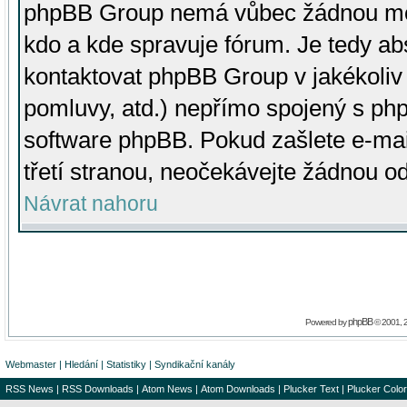
phpBB Group nemá vůbec žádnou moc 
kdo a kde spravuje fórum. Je tedy a
kontaktovat phpBB Group v jakékoliv p
pomluvy, atd.) nepřímo spojený s p
software phpBB. Pokud zašlete e-mai
třetí stranou, neočekávejte žádnou o
Návrat nahoru
phpBB
Powered by
© 2001, 
Webmaster
|
Hledání
|
Statistiky
|
Syndikační kanály
RSS News
|
RSS Downloads
|
Atom News
|
Atom Downloads
|
Plucker Text
|
Plucker Color