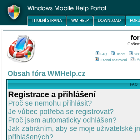
fo
O všem
FAQ
Hledat
Sez
Osobní nastavení
Při
Obsah fóra WMHelp.cz
FAQ
Registrace a přihlášení
Proč se nemohu přihlásit?
Je vůbec potřeba se registrovat?
Proč jsem automaticky odhlášen?
Jak zabráním, aby se moje uživatelské 
přihlášených?