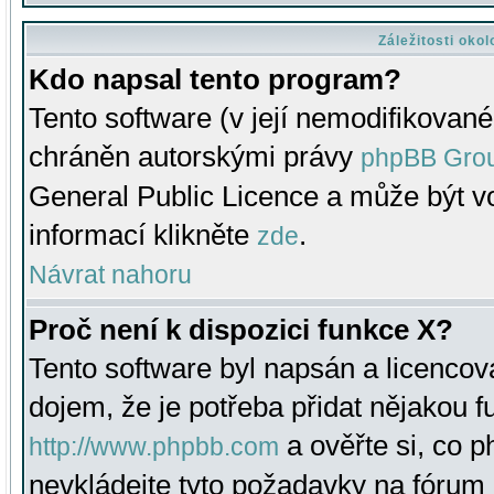
Záležitosti oko
Kdo napsal tento program?
Tento software (v její nemodifikované
chráněn autorskými právy
phpBB Gro
General Public Licence a může být vo
informací klikněte
.
zde
Návrat nahoru
Proč není k dispozici funkce X?
Tento software byl napsán a licenco
dojem, že je potřeba přidat nějakou f
a ověřte si, co 
http://www.phpbb.com
nevkládejte tyto požadavky na fóru