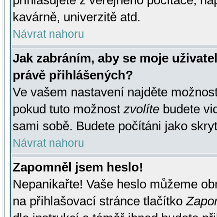
přihlašujete z veřejného počítače, na
kavárně, univerzitě atd.
Návrat nahoru
Jak zabráním, aby se moje uživate
právě přihlášených?
Ve vašem nastavení najděte možnos
pokud tuto možnost
zvolíte
budete vid
sami sobě. Budete počítáni jako skryt
Návrat nahoru
Zapomněl jsem heslo!
Nepanikařte! Vaše heslo můžeme obn
na přihlašovací stránce tlačítko
Zapom