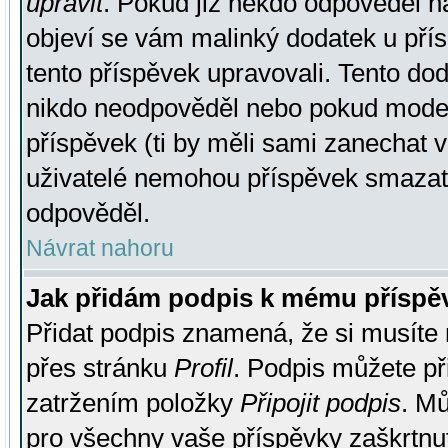
upravit
. Pokud již někdo odpověděl na
objeví se vám malinký dodatek u přísp
tento příspěvek upravovali. Tento do
nikdo neodpověděl nebo pokud moderá
příspěvek (ti by měli sami zanechat v
uživatelé nemohou příspěvek smazat,
odpověděl.
Návrat nahoru
Jak přidám podpis k mému příspě
Přidat podpis znamená, že si musíte n
přes stránku
Profil
. Podpis můžete p
zatržením položky
Připojit podpis
. Mů
pro všechny vaše příspěvky zaškrtnut