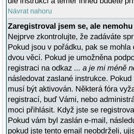
dle instrukcí a téměř ihned budete př
Návrat nahoru
Zaregistroval jsem se, ale nemohu 
Nejprve zkontrolujte, že zadáváte sp
Pokud jsou v pořádku, pak se mohla o
dvou věcí. Pokud je umožněna podpora
registraci na odkaz
... a je mi méně n
následovat zaslané instrukce. Pokud t
musí být aktivován. Některá fóra vyž
registrací, buď Vámi, nebo administr
moci přihlásit. Když jste se registrova
Pokud vám byl zaslán e-mail, násled
pokud jste tento email neobdrželi, uj