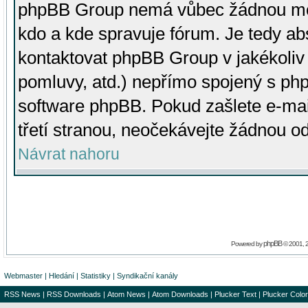
phpBB Group nemá vůbec žádnou moc 
kdo a kde spravuje fórum. Je tedy a
kontaktovat phpBB Group v jakékoliv p
pomluvy, atd.) nepřímo spojený s p
software phpBB. Pokud zašlete e-mai
třetí stranou, neočekávejte žádnou o
Návrat nahoru
phpBB
Powered by
© 2001, 
Webmaster
|
Hledání
|
Statistiky
|
Syndikační kanály
RSS News
|
RSS Downloads
|
Atom News
|
Atom Downloads
|
Plucker Text
|
Plucker Color