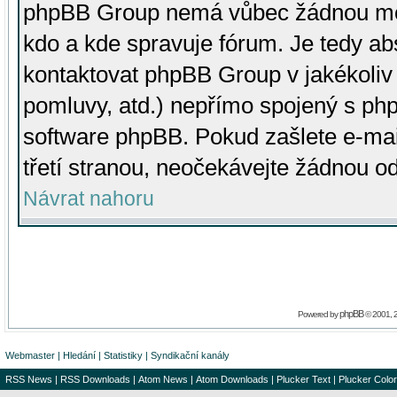
phpBB Group nemá vůbec žádnou moc 
kdo a kde spravuje fórum. Je tedy a
kontaktovat phpBB Group v jakékoliv p
pomluvy, atd.) nepřímo spojený s p
software phpBB. Pokud zašlete e-mai
třetí stranou, neočekávejte žádnou o
Návrat nahoru
phpBB
Powered by
© 2001, 
Webmaster
|
Hledání
|
Statistiky
|
Syndikační kanály
RSS News
|
RSS Downloads
|
Atom News
|
Atom Downloads
|
Plucker Text
|
Plucker Color