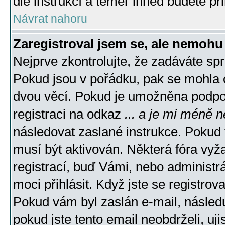
dle instrukcí a téměř ihned budete př
Návrat nahoru
Zaregistroval jsem se, ale nemohu 
Nejprve zkontrolujte, že zadáváte sp
Pokud jsou v pořádku, pak se mohla o
dvou věcí. Pokud je umožněna podpora
registraci na odkaz
... a je mi méně n
následovat zaslané instrukce. Pokud t
musí být aktivován. Některá fóra vyž
registrací, buď Vámi, nebo administr
moci přihlásit. Když jste se registrova
Pokud vám byl zaslán e-mail, násled
pokud jste tento email neobdrželi, uj