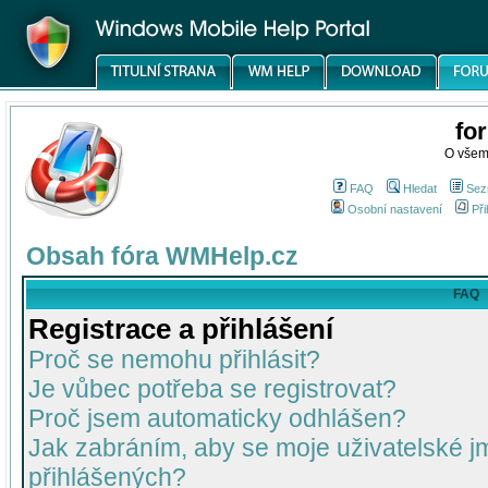
fo
O všem
FAQ
Hledat
Sez
Osobní nastavení
Při
Obsah fóra WMHelp.cz
FAQ
Registrace a přihlášení
Proč se nemohu přihlásit?
Je vůbec potřeba se registrovat?
Proč jsem automaticky odhlášen?
Jak zabráním, aby se moje uživatelské 
přihlášených?