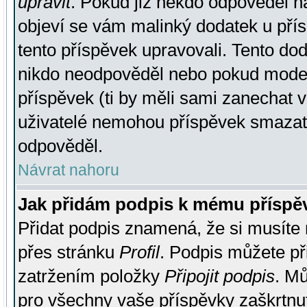
upravit
. Pokud již někdo odpověděl na
objeví se vám malinký dodatek u přísp
tento příspěvek upravovali. Tento do
nikdo neodpověděl nebo pokud moderá
příspěvek (ti by měli sami zanechat v
uživatelé nemohou příspěvek smazat,
odpověděl.
Návrat nahoru
Jak přidám podpis k mému příspě
Přidat podpis znamená, že si musíte n
přes stránku
Profil
. Podpis můžete p
zatržením položky
Připojit podpis
. Mů
pro všechny vaše příspěvky zaškrtnut