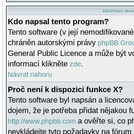
Záležitosti oko
Kdo napsal tento program?
Tento software (v její nemodifikované
chráněn autorskými právy
phpBB Gro
General Public Licence a může být vo
informací klikněte
.
zde
Návrat nahoru
Proč není k dispozici funkce X?
Tento software byl napsán a licenco
dojem, že je potřeba přidat nějakou f
a ověřte si, co 
http://www.phpbb.com
nevkládejte tyto požadavky na fóru