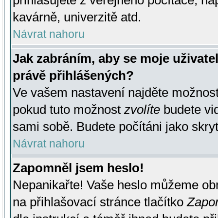
přihlašujete z veřejného počítače, na
kavárně, univerzitě atd.
Návrat nahoru
Jak zabráním, aby se moje uživate
právě přihlášených?
Ve vašem nastavení najděte možnos
pokud tuto možnost
zvolíte
budete vid
sami sobě. Budete počítáni jako skryt
Návrat nahoru
Zapomněl jsem heslo!
Nepanikařte! Vaše heslo můžeme obn
na přihlašovací stránce tlačítko
Zapom