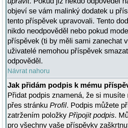
upravit
. Pokud již někdo odpověděl na
objeví se vám malinký dodatek u přísp
tento příspěvek upravovali. Tento do
nikdo neodpověděl nebo pokud moderá
příspěvek (ti by měli sami zanechat v
uživatelé nemohou příspěvek smazat,
odpověděl.
Návrat nahoru
Jak přidám podpis k mému příspě
Přidat podpis znamená, že si musíte n
přes stránku
Profil
. Podpis můžete p
zatržením položky
Připojit podpis
. Mů
pro všechny vaše příspěvky zaškrtnut