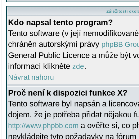
Záležitosti oko
Kdo napsal tento program?
Tento software (v její nemodifikované
chráněn autorskými právy
phpBB Gro
General Public Licence a může být vo
informací klikněte
.
zde
Návrat nahoru
Proč není k dispozici funkce X?
Tento software byl napsán a licenco
dojem, že je potřeba přidat nějakou f
a ověřte si, co 
http://www.phpbb.com
nevkládejte tyto požadavky na fóru