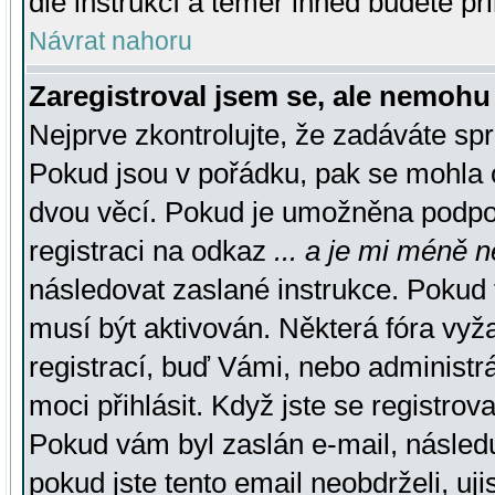
dle instrukcí a téměř ihned budete př
Návrat nahoru
Zaregistroval jsem se, ale nemohu 
Nejprve zkontrolujte, že zadáváte sp
Pokud jsou v pořádku, pak se mohla o
dvou věcí. Pokud je umožněna podpora
registraci na odkaz
... a je mi méně n
následovat zaslané instrukce. Pokud t
musí být aktivován. Některá fóra vyž
registrací, buď Vámi, nebo administr
moci přihlásit. Když jste se registrova
Pokud vám byl zaslán e-mail, násled
pokud jste tento email neobdrželi, uj