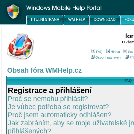
fo
O všem
FAQ
Hledat
Sez
Osobní nastavení
Při
Obsah fóra WMHelp.cz
FAQ
Registrace a přihlášení
Proč se nemohu přihlásit?
Je vůbec potřeba se registrovat?
Proč jsem automaticky odhlášen?
Jak zabráním, aby se moje uživatelské 
přihlášených?