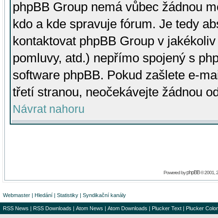
phpBB Group nemá vůbec žádnou moc 
kdo a kde spravuje fórum. Je tedy a
kontaktovat phpBB Group v jakékoliv p
pomluvy, atd.) nepřímo spojený s p
software phpBB. Pokud zašlete e-mai
třetí stranou, neočekávejte žádnou o
Návrat nahoru
phpBB
Powered by
© 2001, 
Webmaster
|
Hledání
|
Statistiky
|
Syndikační kanály
RSS News
|
RSS Downloads
|
Atom News
|
Atom Downloads
|
Plucker Text
|
Plucker Color