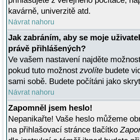
přihlašujete z veřejného počítače, na
kavárně, univerzitě atd.
Návrat nahoru
Jak zabráním, aby se moje uživate
právě přihlášených?
Ve vašem nastavení najděte možnos
pokud tuto možnost
zvolíte
budete vid
sami sobě. Budete počítáni jako skryt
Návrat nahoru
Zapomněl jsem heslo!
Nepanikařte! Vaše heslo můžeme obn
na přihlašovací stránce tlačítko
Zapom