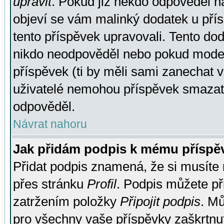
upravit
. Pokud již někdo odpověděl na
objeví se vám malinký dodatek u přísp
tento příspěvek upravovali. Tento do
nikdo neodpověděl nebo pokud moderá
příspěvek (ti by měli sami zanechat v
uživatelé nemohou příspěvek smazat,
odpověděl.
Návrat nahoru
Jak přidám podpis k mému příspě
Přidat podpis znamená, že si musíte n
přes stránku
Profil
. Podpis můžete p
zatržením položky
Připojit podpis
. Mů
pro všechny vaše příspěvky zaškrtnut