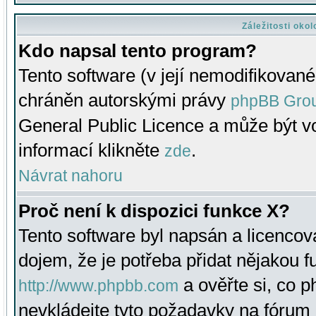
Záležitosti oko
Kdo napsal tento program?
Tento software (v její nemodifikované
chráněn autorskými právy
phpBB Gro
General Public Licence a může být vo
informací klikněte
.
zde
Návrat nahoru
Proč není k dispozici funkce X?
Tento software byl napsán a licenco
dojem, že je potřeba přidat nějakou f
a ověřte si, co 
http://www.phpbb.com
nevkládejte tyto požadavky na fóru