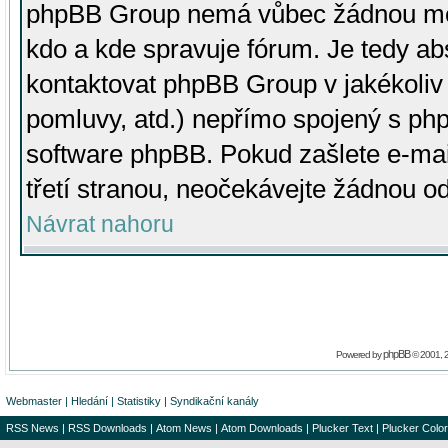
phpBB Group nemá vůbec žádnou moc 
kdo a kde spravuje fórum. Je tedy a
kontaktovat phpBB Group v jakékoliv p
pomluvy, atd.) nepřímo spojený s p
software phpBB. Pokud zašlete e-mai
třetí stranou, neočekávejte žádnou o
Návrat nahoru
phpBB
Powered by
© 2001, 
Webmaster
|
Hledání
|
Statistiky
|
Syndikační kanály
RSS News
|
RSS Downloads
|
Atom News
|
Atom Downloads
|
Plucker Text
|
Plucker Color