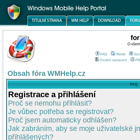
fo
O všem
FAQ
Hledat
Sez
Osobní nastavení
Při
Obsah fóra WMHelp.cz
FAQ
Registrace a přihlášení
Proč se nemohu přihlásit?
Je vůbec potřeba se registrovat?
Proč jsem automaticky odhlášen?
Jak zabráním, aby se moje uživatelské 
přihlášených?