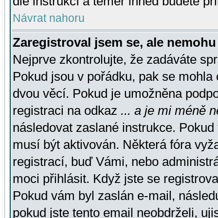
dle instrukcí a téměř ihned budete př
Návrat nahoru
Zaregistroval jsem se, ale nemohu 
Nejprve zkontrolujte, že zadáváte sp
Pokud jsou v pořádku, pak se mohla o
dvou věcí. Pokud je umožněna podpora
registraci na odkaz
... a je mi méně n
následovat zaslané instrukce. Pokud t
musí být aktivován. Některá fóra vyž
registrací, buď Vámi, nebo administr
moci přihlásit. Když jste se registrova
Pokud vám byl zaslán e-mail, násled
pokud jste tento email neobdrželi, uj