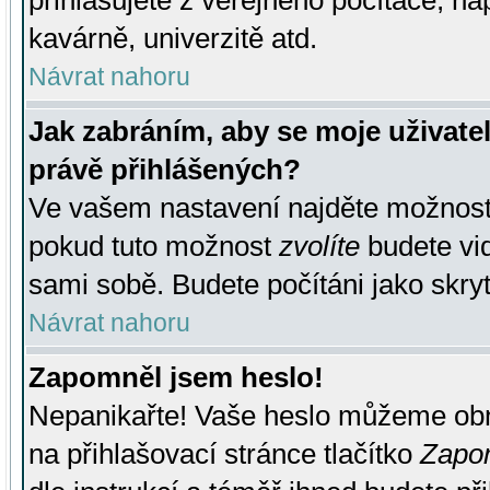
přihlašujete z veřejného počítače, na
kavárně, univerzitě atd.
Návrat nahoru
Jak zabráním, aby se moje uživate
právě přihlášených?
Ve vašem nastavení najděte možnos
pokud tuto možnost
zvolíte
budete vid
sami sobě. Budete počítáni jako skryt
Návrat nahoru
Zapomněl jsem heslo!
Nepanikařte! Vaše heslo můžeme obn
na přihlašovací stránce tlačítko
Zapom