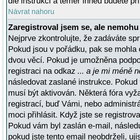
dle instrukcí a téměř ihned budete př
Návrat nahoru
Zaregistroval jsem se, ale nemohu 
Nejprve zkontrolujte, že zadáváte sp
Pokud jsou v pořádku, pak se mohla o
dvou věcí. Pokud je umožněna podpora
registraci na odkaz
... a je mi méně n
následovat zaslané instrukce. Pokud t
musí být aktivován. Některá fóra vyž
registrací, buď Vámi, nebo administr
moci přihlásit. Když jste se registrova
Pokud vám byl zaslán e-mail, násled
pokud jste tento email neobdrželi, uj