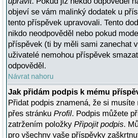
upravit
. Pokud již někdo odpověděl na
objeví se vám malinký dodatek u přísp
tento příspěvek upravovali. Tento do
nikdo neodpověděl nebo pokud moderá
příspěvek (ti by měli sami zanechat v
uživatelé nemohou příspěvek smazat,
odpověděl.
Návrat nahoru
Jak přidám podpis k mému příspě
Přidat podpis znamená, že si musíte n
přes stránku
Profil
. Podpis můžete p
zatržením položky
Připojit podpis
. Mů
pro všechny vaše příspěvky zaškrtnut