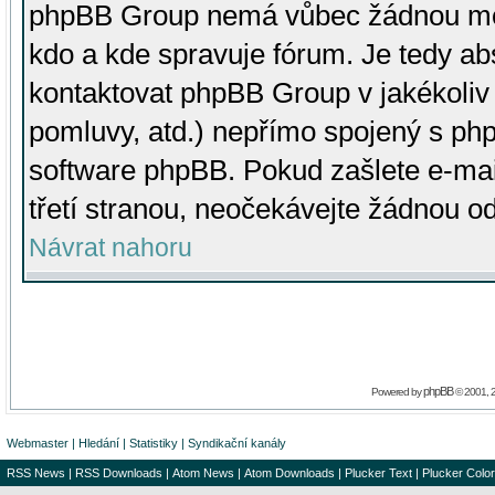
phpBB Group nemá vůbec žádnou moc 
kdo a kde spravuje fórum. Je tedy a
kontaktovat phpBB Group v jakékoliv p
pomluvy, atd.) nepřímo spojený s p
software phpBB. Pokud zašlete e-mai
třetí stranou, neočekávejte žádnou o
Návrat nahoru
phpBB
Powered by
© 2001, 
Webmaster
|
Hledání
|
Statistiky
|
Syndikační kanály
RSS News
|
RSS Downloads
|
Atom News
|
Atom Downloads
|
Plucker Text
|
Plucker Color