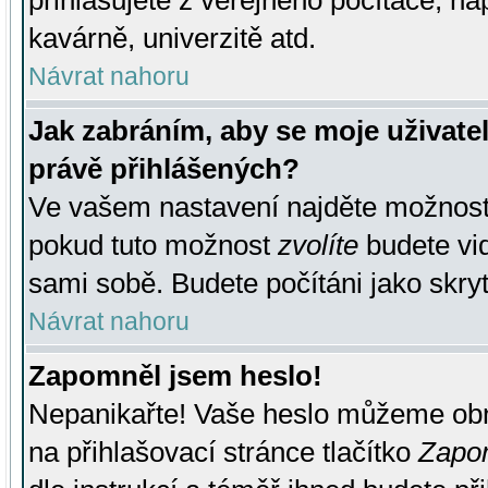
přihlašujete z veřejného počítače, na
kavárně, univerzitě atd.
Návrat nahoru
Jak zabráním, aby se moje uživate
právě přihlášených?
Ve vašem nastavení najděte možnos
pokud tuto možnost
zvolíte
budete vid
sami sobě. Budete počítáni jako skryt
Návrat nahoru
Zapomněl jsem heslo!
Nepanikařte! Vaše heslo můžeme obn
na přihlašovací stránce tlačítko
Zapom