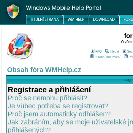
fo
O všem
FAQ
Hledat
Sez
Osobní nastavení
Při
Obsah fóra WMHelp.cz
FAQ
Registrace a přihlášení
Proč se nemohu přihlásit?
Je vůbec potřeba se registrovat?
Proč jsem automaticky odhlášen?
Jak zabráním, aby se moje uživatelské 
přihlášených?