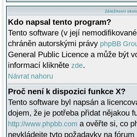
Záležitosti oko
Kdo napsal tento program?
Tento software (v její nemodifikované
chráněn autorskými právy
phpBB Gro
General Public Licence a může být vo
informací klikněte
.
zde
Návrat nahoru
Proč není k dispozici funkce X?
Tento software byl napsán a licenco
dojem, že je potřeba přidat nějakou f
a ověřte si, co 
http://www.phpbb.com
nevkládejte tyto požadavky na fóru