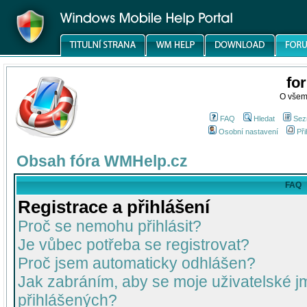
fo
O všem
FAQ
Hledat
Sez
Osobní nastavení
Při
Obsah fóra WMHelp.cz
FAQ
Registrace a přihlášení
Proč se nemohu přihlásit?
Je vůbec potřeba se registrovat?
Proč jsem automaticky odhlášen?
Jak zabráním, aby se moje uživatelské 
přihlášených?