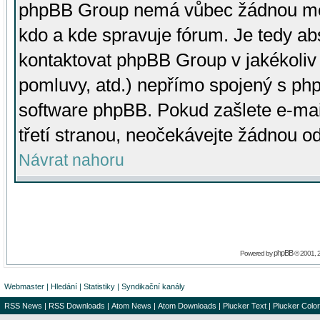
phpBB Group nemá vůbec žádnou moc 
kdo a kde spravuje fórum. Je tedy a
kontaktovat phpBB Group v jakékoliv p
pomluvy, atd.) nepřímo spojený s p
software phpBB. Pokud zašlete e-mai
třetí stranou, neočekávejte žádnou o
Návrat nahoru
phpBB
Powered by
© 2001, 
Webmaster
|
Hledání
|
Statistiky
|
Syndikační kanály
RSS News
|
RSS Downloads
|
Atom News
|
Atom Downloads
|
Plucker Text
|
Plucker Color