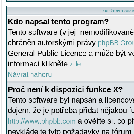
Záležitosti oko
Kdo napsal tento program?
Tento software (v její nemodifikované
chráněn autorskými právy
phpBB Gro
General Public Licence a může být vo
informací klikněte
.
zde
Návrat nahoru
Proč není k dispozici funkce X?
Tento software byl napsán a licenco
dojem, že je potřeba přidat nějakou f
a ověřte si, co 
http://www.phpbb.com
nevkládejte tyto požadavky na fóru