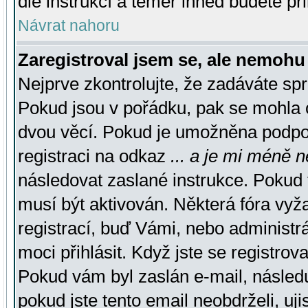
dle instrukcí a téměř ihned budete př
Návrat nahoru
Zaregistroval jsem se, ale nemohu 
Nejprve zkontrolujte, že zadáváte sp
Pokud jsou v pořádku, pak se mohla o
dvou věcí. Pokud je umožněna podpora
registraci na odkaz
... a je mi méně n
následovat zaslané instrukce. Pokud t
musí být aktivován. Některá fóra vyž
registrací, buď Vámi, nebo administr
moci přihlásit. Když jste se registrova
Pokud vám byl zaslán e-mail, násled
pokud jste tento email neobdrželi, uj