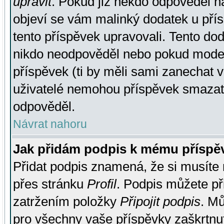
upravit
. Pokud již někdo odpověděl na
objeví se vám malinký dodatek u přísp
tento příspěvek upravovali. Tento do
nikdo neodpověděl nebo pokud moderá
příspěvek (ti by měli sami zanechat v
uživatelé nemohou příspěvek smazat,
odpověděl.
Návrat nahoru
Jak přidám podpis k mému příspě
Přidat podpis znamená, že si musíte n
přes stránku
Profil
. Podpis můžete p
zatržením položky
Připojit podpis
. Mů
pro všechny vaše příspěvky zaškrtnut