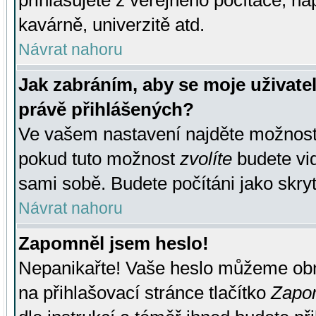
přihlašujete z veřejného počítače, na
kavárně, univerzitě atd.
Návrat nahoru
Jak zabráním, aby se moje uživate
právě přihlášených?
Ve vašem nastavení najděte možnos
pokud tuto možnost
zvolíte
budete vid
sami sobě. Budete počítáni jako skryt
Návrat nahoru
Zapomněl jsem heslo!
Nepanikařte! Vaše heslo můžeme obn
na přihlašovací stránce tlačítko
Zapom