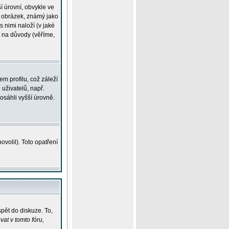
í úrovní, obvykle ve
ší obrázek, známý jako
s nimi naloží (v jaké
t na důvody (věříme,
m profilu, což záleží
 uživatelů, např.
osáhli vyšší úrovně.
volil). Toto opatření
pět do diskuze. To,
at v tomto fóru,