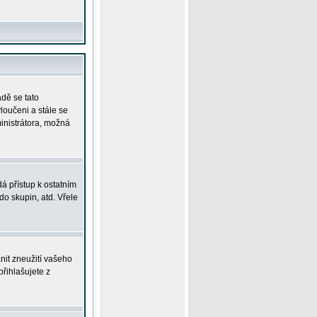
adě se tato
yloučeni a stále se
ministrátora, možná
á přístup k ostatním
o skupin, atd. Vřele
nit zneužití vašeho
přihlašujete z