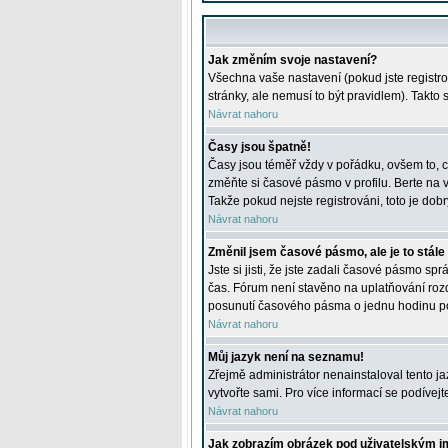
Jak změním svoje nastavení?
Všechna vaše nastavení (pokud jste registro
stránky, ale nemusí to být pravidlem). Takto
Návrat nahoru
Časy jsou špatně!
Časy jsou téměř vždy v pořádku, ovšem to, c
změňte si časové pásmo v profilu. Berte na
Takže pokud nejste registrováni, toto je dobr
Návrat nahoru
Změnil jsem časové pásmo, ale je to stále
Jste si jisti, že jste zadali časové pásmo sp
čas. Fórum není stavěno na uplatňování roz
posunutí časového pásma o jednu hodinu po 
Návrat nahoru
Můj jazyk není na seznamu!
Zřejmě administrátor nenainstaloval tento jaz
vytvořte sami. Pro více informací se podívej
Návrat nahoru
Jak zobrazím obrázek pod uživatelským 