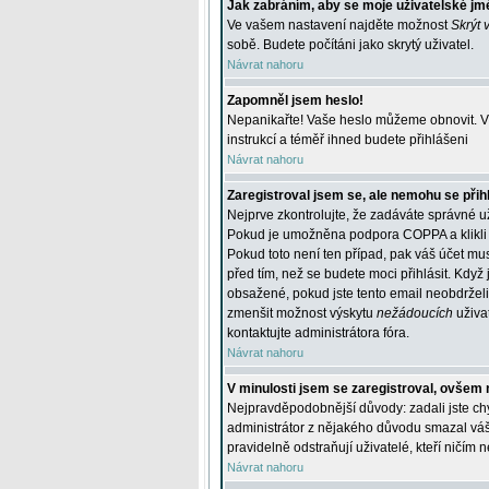
Jak zabráním, aby se moje uživatelské jm
Ve vašem nastavení najděte možnost
Skrýt 
sobě. Budete počítáni jako skrytý uživatel.
Návrat nahoru
Zapomněl jsem heslo!
Nepanikařte! Vaše heslo můžeme obnovit. V 
instrukcí a téměř ihned budete přihlášeni
Návrat nahoru
Zaregistroval jsem se, ale nemohu se přihl
Nejprve zkontrolujte, že zadáváte správné u
Pokud je umožněna podpora COPPA a klikli j
Pokud toto není ten případ, pak váš účet mus
před tím, než se budete moci přihlásit. Když 
obsažené, pokud jste tento email neobdrželi
zmenšit možnost výskytu
nežádoucích
uživat
kontaktujte administrátora fóra.
Návrat nahoru
V minulosti jsem se zaregistroval, ovšem 
Nejpravděpodobnější důvody: zadali jste chyb
administrátor z nějakého důvodu smazal váš ú
pravidelně odstraňují uživatelé, kteří ničím 
Návrat nahoru