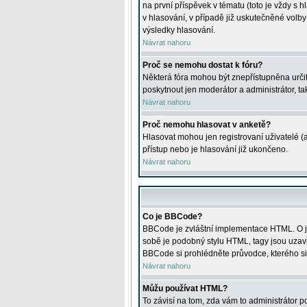
na první příspěvek v tématu (toto je vždy 
v hlasování, v případě již uskutečněné volb
výsledky hlasování.
Návrat nahoru
Proč se nemohu dostat k fóru?
Některá fóra mohou být znepřístupněna určitý
poskytnout jen moderátor a administrátor, tak
Návrat nahoru
Proč nemohu hlasovat v anketě?
Hlasovat mohou jen registrovaní uživatelé (
přístup nebo je hlasování již ukončeno.
Návrat nahoru
Co je BBCode?
BBCode je zvláštní implementace HTML. O je
sobě je podobný stylu HTML, tagy jsou uzavřen
BBCode si prohlédněte průvodce, kterého si
Návrat nahoru
Můžu používat HTML?
To závisí na tom, zda vám to administrátor po