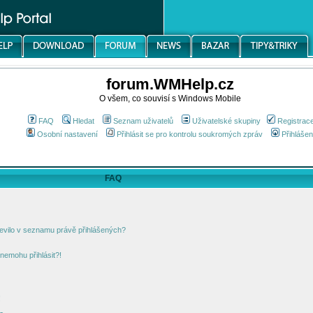
forum.WMHelp.cz
O všem, co souvisí s Windows Mobile
FAQ
Hledat
Seznam uživatelů
Uživatelské skupiny
Registrac
Osobní nastavení
Přihlásit se pro kontrolu soukromých zpráv
Přihlášen
FAQ
jevilo v seznamu právě přihlášených?
nemohu přihlásit?!
!