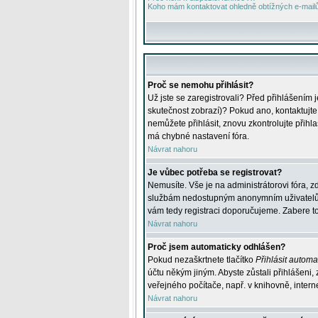
Koho mám kontaktovat ohledně obtížných e-mailů 
Proč se nemohu přihlásit?
Už jste se zaregistrovali? Před přihlášením 
skutečnost zobrazí)? Pokud ano, kontaktujte a
nemůžete přihlásit, znovu zkontrolujte přih
má chybné nastavení fóra.
Návrat nahoru
Je vůbec potřeba se registrovat?
Nemusíte. Vše je na administrátorovi fóra, z
službám nedostupným anonymním uživatelům, j
vám tedy registraci doporučujeme. Zabere to 
Návrat nahoru
Proč jsem automaticky odhlášen?
Pokud nezaškrtnete tlačítko
Přihlásit automat
účtu někým jiným. Abyste zůstali přihlášeni,
veřejného počítače, např. v knihovně, intern
Návrat nahoru