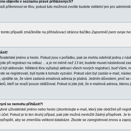
éno objevilo v seznamu právě přihlášených?
vaši přítomnost ve fóru
, pokud tuto možnost
zvolíte
budete viditelní jen pro administ
tomto případě zmáčkněte na přihlašovací stránce tlačítko
Zapomněl jsem svoje he
ásit!
živatelské jméno a heslo. Pokud jsou v pořádku, pak se mohla odehrát jedna z násl
ste při registraci na odkaz
... a je mi méně než 13 let
, budete muset následovat zas
í být aktivován. Některá fóra vyžadují aktivaci všech nových registrací, buď Vámi,
jste se registrovali, byli byste k tomuto vyzváni. Pokud vám byl zaslán e-mail, násle
, ujistěte se, že vámi zadaná emailová adresa je platná. Jedním důvodem, proč se 
elů, kteří se snaží pouze obtěžovat. Pokud si jste jisti, že e-mailová adresa, kterou j
nyní se nemohu přihlásit?!
né uživatelské jméno nebo heslo (zkontrolujte e-mail, který jste obdrželi při regis
čet. Pokud je to ten druhý případ, pak jste možná nevložili žádný příspěvek. Je to
nepřispěli, aby se zmenšila velikost databáze. Zkuste se zaregistrovat znovu a zapoj