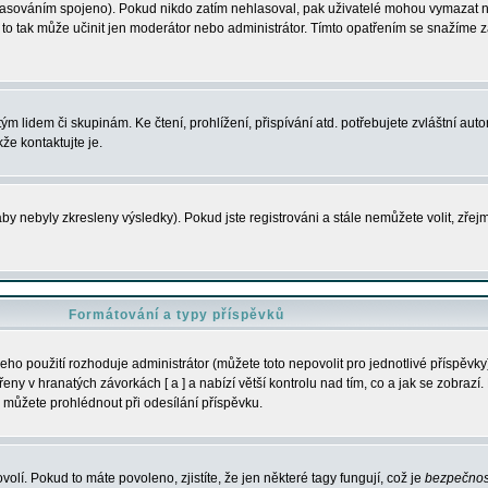
s hlasováním spojeno). Pokud nikdo zatím nehlasoval, pak uživatelé mohou vymazat
y to tak může učinit jen moderátor nebo administrátor. Tímto opatřením se snažíme z
m lidem či skupinám. Ke čtení, prohlížení, přispívání atd. potřebujete zvláštní auto
že kontaktujte je.
aby nebyly zkresleny výsledky). Pokud jste registrováni a stále nemůžete volit, zř
Formátování a typy příspěvků
ho použití rozhoduje administrátor (můžete toto nepovolit pro jednotlivé příspěv
y v hranatých závorkách [ a ] a nabízí větší kontrolu nad tím, co a jak se zobrazí. 
 můžete prohlédnout při odesílání příspěvku.
volí. Pokud to máte povoleno, zjistíte, že jen některé tagy fungují, což je
bezpečnos