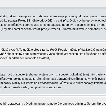
trátor, tak můžete upravovat nebo mazat jen svoje příspěvky. Můžete upravit zpráv
lačítko
upravit
. Pokud již někdo odpověděl na váš příspěvek a vy ho upravíte, objev
t jste tento příspěvek upravovali. Tento dodatek se neobjeví, pokud zatím nikdo ne
k (ti by měli sami zanechat vzkaz proč jej změnili). Normální uživatelé nemohou př
nějaký vytvořit. To uděláte přes stránku
Profil
. Podpis můžete přidat k právě psané
vněž přidat stejný podpis pro všechny vaše příspěvky zaškrtnutím příslušného políč
spěvkům odstraněním tohoto zaškrtnutí).
dáte nový příspěvek (nebo upravujete první příspěvek, pokud můžete) měli byste vid
íspěvků (pokud to nevidíte, zřejmě nemáte oprávnění vytvářet ankety). Měli byste
ím název otázky a klikněte na
Přidat odpověď
. Můžete také přidat časový limit pro 
které můžete zadat, určuje administrátor fóra.
ohou být upravována původním autorem, moderátorem nebo administrátorem. Úpravu 