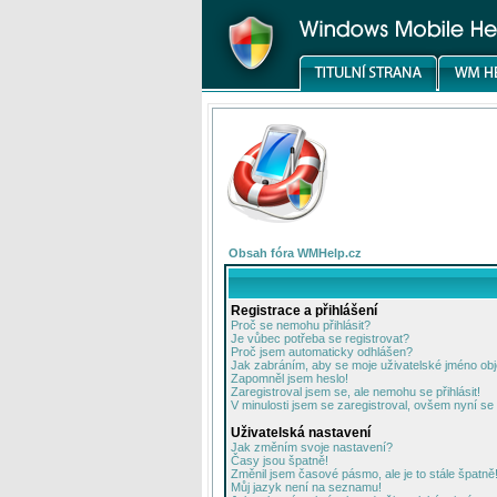
Obsah fóra WMHelp.cz
Registrace a přihlášení
Proč se nemohu přihlásit?
Je vůbec potřeba se registrovat?
Proč jsem automaticky odhlášen?
Jak zabráním, aby se moje uživatelské jméno ob
Zapomněl jsem heslo!
Zaregistroval jsem se, ale nemohu se přihlásit!
V minulosti jsem se zaregistroval, ovšem nyní se 
Uživatelská nastavení
Jak změním svoje nastavení?
Časy jsou špatně!
Změnil jsem časové pásmo, ale je to stále špatně
Můj jazyk není na seznamu!