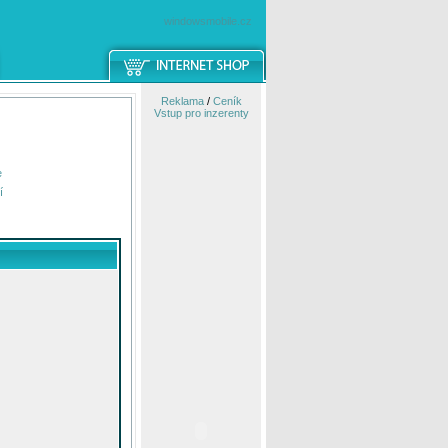
windowsmobile.cz
Reklama
/
Ceník
Vstup pro inzerenty
e
í