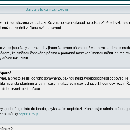
Uživatelská nastavení
váni) jsou uložena v databázi. Ke změně stačí kliknout na odkaz
Profil
(obvykle se n
 si můžete změnit veškerá svá nastavení.
o vidíte jsou časy zobrazené v jiném časovém pásmu než v tom, ve kterém se nacház
 vědomí, že změnou časového pásma a podobná nastavení mohou měnit jen registro
ý důvod tak učinit!
 špatně!
rávně, a přesto se liší od toho správného, pak tou nejpravděpodobnější odpovědí je, 
dílu mezi standardním a letním časem, takže se může jednat o 1 hodinový rozdíl. 
dobu trvání letního času.
yk, neboť jej nikdo do tohoto jazyka zatím nepřeložil. Kontaktujte administrátora, p
te na stránky
.
phpBB Group
jménem?