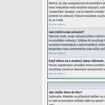
Možná, že jste zaregistrovali při prohlížení
tvaru hvězdiček nebo kostiček ukazující, kol
"postavička" (avatar), což je vlastně unikátn
podobě se zobrazí). Pokud nemůžete využívat 
že se hodí).
Návrat nahoru
Jak změní svoje zařazení?
Obecně vzato, svoje zařazení přímo změnit 
na použitém vzhledu). Většina fór používají h
označení moderátorů a administrátorů může m
Moderátor nebo administrátor pak může počet
Návrat nahoru
Když kliknu na e-mailový odkaz uživatele,
Pouze registrovaní uživatelé mohou posílat e
umožňuje zbavit se otravných anonymních vzk
Návrat nahoru
Jak vložím téma do fóra?
Jednouše. Klikněte na příslušné tlačítko na
co vám je povoleno můžete vidět na spodní 