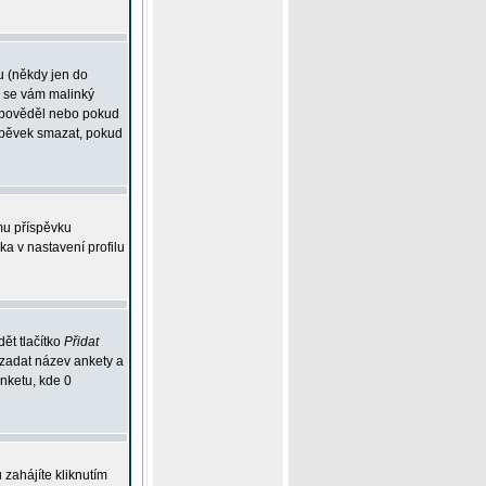
u (někdy jen do
í se vám malinký
odpověděl nebo pokud
íspěvek smazat, pokud
mu příspěvku
ka v nastavení profilu
ět tlačítko
Přidat
 zadat název ankety a
anketu, kde 0
zahájíte kliknutím