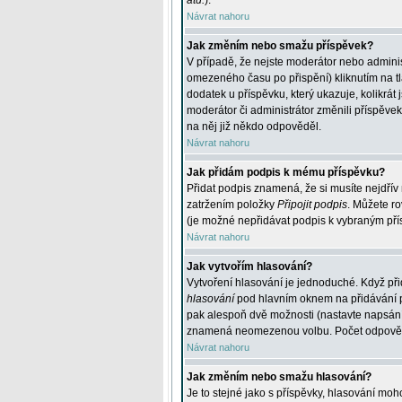
atd.
).
Návrat nahoru
Jak změním nebo smažu příspěvek?
V případě, že nejste moderátor nebo adminis
omezeného času po přispění) kliknutím na t
dodatek u příspěvku, který ukazuje, kolikrá
moderátor či administrátor změnili příspěve
na něj již někdo odpověděl.
Návrat nahoru
Jak přidám podpis k mému příspěvku?
Přidat podpis znamená, že si musíte nejdřív 
zatržením položky
Připojit podpis
. Můžete ro
(je možné nepřidávat podpis k vybraným pří
Návrat nahoru
Jak vytvořím hlasování?
Vytvoření hlasování je jednoduché. Když při
hlasování
pod hlavním oknem na přidávání př
pak alespoň dvě možnosti (nastavte napsán
znamená neomezenou volbu. Počet odpovědí, 
Návrat nahoru
Jak změním nebo smažu hlasování?
Je to stejné jako s příspěvky, hlasování m