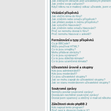
Jak zobrazím obrázek pod uživatelským jménem
Jak změní svoje zařazení?
Když kliknu na e-mailový odkaz uživatele, jsem v
Vkládání příspěvků
Jak vložím téma do fóra?
Jak změním nebo smažu příspěvek?
Jak přidám podpis k mému příspěvku?
Jak vytvořím hlasování?
Jak změním nebo smažu hlasování?
Proč se nemohu dostat k fóru?
Proč nemohu hlasovat v anketě?
Formátování a typy příspěvků
Co je BBCode?
Můžu používat HTML?
Co to jsou smajlíky?
Mohu přidávat obrázky?
Co to jsou oznámení?
Co to jsou důležitá témata?
Co to jsou uzamčená témata?
Uživatelské úrovně a skupiny
Kdo jsou administrátoři?
Kdo jsou moderátoři?
Co jsou uživatelské skupiny?
Jak se mohu zapojit do uživatelské skupiny?
Jak se stanu moderátorem uživatelské skupiny?
Soukromé zprávy
Nemůžu posílat soukromé zprávy!
Dostávám nechtěné soukromé zprávy!
Dostal jsem spamový a obtížný e-mail od někoho 
Záležitosti okolo phpBB 2
Kdo napsal tento program?
Proč není k dispozici funkce X?