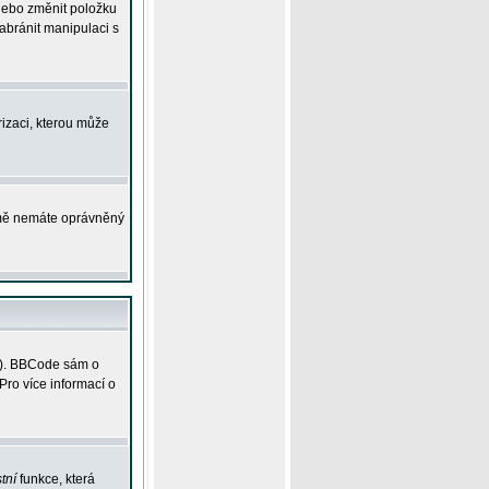
 nebo změnit položku
abránit manipulaci s
rizaci, kterou může
ejmě nemáte oprávněný
ky). BBCode sám o
Pro více informací o
tní
funkce, která