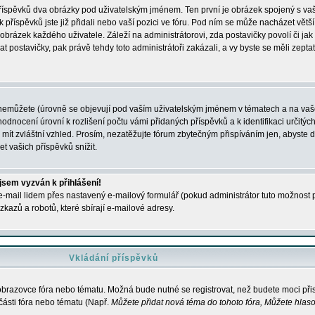
 příspěvků dva obrázky pod uživatelským jménem. Ten první je obrázek spojený s vaš
ik příspěvků jste již přidali nebo vaší pozici ve fóru. Pod ním se může nacházet vět
í obrázek každého uživatele. Záleží na administrátorovi, zda postavičky povolí či jak 
postavičky, pak právě tehdy toto administrátoři zakázali, a vy byste se měli zepta
nemůžete (úrovně se objevují pod vaším uživatelským jménem v tématech a na vaše
odnocení úrovní k rozlišení počtu vámi přidaných příspěvků a k identifikaci určitých
ít zvláštní vzhled. Prosím, nezatěžujte fórum zbytečným přispíváním jen, abyste d
 vašich příspěvků snížit.
 jsem vyzván k přihlášení!
-mail lidem přes nastavený e-mailový formulář (pokud administrátor tuto možnost po
azů a robotů, které sbírají e-mailové adresy.
Vkládání příspěvků
 obrazovce fóra nebo tématu. Možná bude nutné se registrovat, než budete moci přis
části fóra nebo tématu (Např.
Můžete přidat nová téma do tohoto fóra, Můžete hlasov