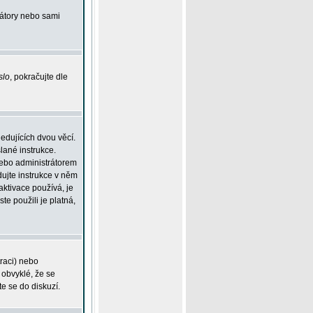
rátory nebo sami
slo
, pokračujte dle
edujících dvou věcí.
lané instrukce.
 nebo administrátorem
dujte instrukce v něm
aktivace používá, je
ste použili je platná,
traci) nebo
 obvyklé, že se
te se do diskuzí.