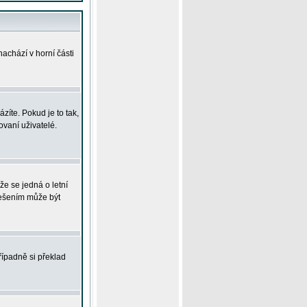
achází v horní části
íte. Pokud je to tak,
vaní uživatelé.
že se jedná o letní
Řešením může být
řípadně si překlad