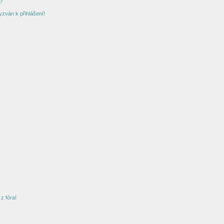
?
yzván k přihlášení!
z fóra!