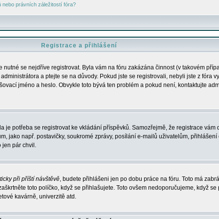
nebo právních záležitostí fóra?
Registrace a přihlášení
je nutné se nejdříve registrovat. Byla vám na fóru zakázána činnost (v takovém příp
dministrátora a ptejte se na důvody. Pokud jste se registrovali, nebyli jste z fóra v
lašovací jméno a heslo. Obvykle toto bývá ten problém a pokud není, kontaktujte ad
da je potřeba se registrovat ke vkládání příspěvků. Samozřejmě, že registrace vám d
ako např. postavičky, soukromé zprávy, posílání e-mailů uživatelům, přihlášení d
jen pár chvil.
icky při příští návštěvě
, budete přihlášeni jen po dobu práce na fóru. Toto má zabrá
 zaškrtněte toto políčko, když se přihlašujete. Toto ovšem nedoporučujeme, když se 
etové kavárně, univerzitě atd.