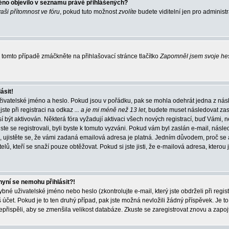
éno objevilo v seznamu právě přihlášených?
vaši přítomnost ve fóru
, pokud tuto možnost
zvolíte
budete viditelní jen pro administ
tomto případě zmáčkněte na přihlašovací stránce tlačítko
Zapomněl jsem svoje he
ásit!
živatelské jméno a heslo. Pokud jsou v pořádku, pak se mohla odehrát jedna z násl
ste při registraci na odkaz
... a je mi méně než 13 let
, budete muset následovat zas
í být aktivován. Některá fóra vyžadují aktivaci všech nových registrací, buď Vámi,
jste se registrovali, byli byste k tomuto vyzváni. Pokud vám byl zaslán e-mail, násle
, ujistěte se, že vámi zadaná emailová adresa je platná. Jedním důvodem, proč se 
elů, kteří se snaží pouze obtěžovat. Pokud si jste jisti, že e-mailová adresa, kterou j
nyní se nemohu přihlásit?!
né uživatelské jméno nebo heslo (zkontrolujte e-mail, který jste obdrželi při regis
čet. Pokud je to ten druhý případ, pak jste možná nevložili žádný příspěvek. Je to
nepřispěli, aby se zmenšila velikost databáze. Zkuste se zaregistrovat znovu a zapoj