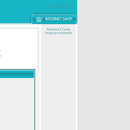
windowsmobile.cz
Reklama
/
Ceník
Vstup pro inzerenty
e
í