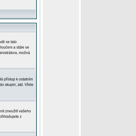
adě se tato
yloučeni a stále se
ministrátora, možná
á přístup k ostatním
o skupin, atd. Vřele
nit zneužití vašeho
přihlašujete z