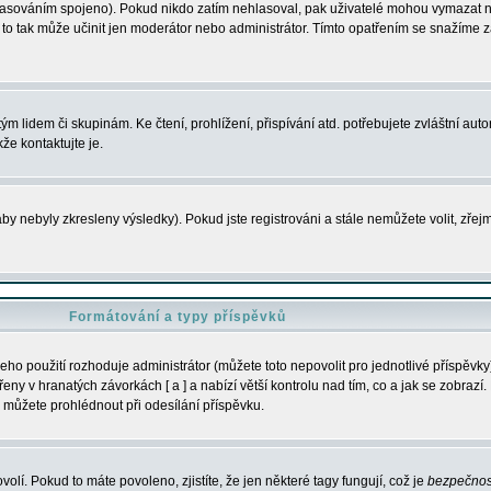
s hlasováním spojeno). Pokud nikdo zatím nehlasoval, pak uživatelé mohou vymazat
y to tak může učinit jen moderátor nebo administrátor. Tímto opatřením se snažíme z
m lidem či skupinám. Ke čtení, prohlížení, přispívání atd. potřebujete zvláštní auto
že kontaktujte je.
aby nebyly zkresleny výsledky). Pokud jste registrováni a stále nemůžete volit, zř
Formátování a typy příspěvků
ho použití rozhoduje administrátor (můžete toto nepovolit pro jednotlivé příspěv
y v hranatých závorkách [ a ] a nabízí větší kontrolu nad tím, co a jak se zobrazí. 
 můžete prohlédnout při odesílání příspěvku.
volí. Pokud to máte povoleno, zjistíte, že jen některé tagy fungují, což je
bezpečnos