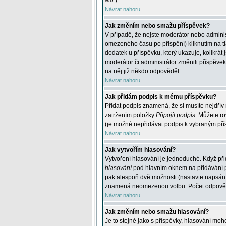
atd.
).
Návrat nahoru
Jak změním nebo smažu příspěvek?
V případě, že nejste moderátor nebo adminis
omezeného času po přispění) kliknutím na t
dodatek u příspěvku, který ukazuje, kolikrá
moderátor či administrátor změnili příspěve
na něj již někdo odpověděl.
Návrat nahoru
Jak přidám podpis k mému příspěvku?
Přidat podpis znamená, že si musíte nejdřív 
zatržením položky
Připojit podpis
. Můžete ro
(je možné nepřidávat podpis k vybraným pří
Návrat nahoru
Jak vytvořím hlasování?
Vytvoření hlasování je jednoduché. Když při
hlasování
pod hlavním oknem na přidávání př
pak alespoň dvě možnosti (nastavte napsán
znamená neomezenou volbu. Počet odpovědí, 
Návrat nahoru
Jak změním nebo smažu hlasování?
Je to stejné jako s příspěvky, hlasování m