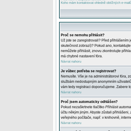
Koho mám kontaktovat ohledně obtížných e-mailů 
Proč se nemohu přihlásit?
Už jste se zaregistrovali? Před přihlášením 
skutečnost zobrazí)? Pokud ano, kontaktujte a
nemůžete přihlásit, znovu zkontrolujte přih
má chybné nastavení fóra.
Návrat nahoru
Je vůbec potřeba se registrovat?
Nemusíte. Vše je na administrátorovi fóra, z
službám nedostupným anonymním uživatelům, j
vám tedy registraci doporučujeme. Zabere to 
Návrat nahoru
Proč jsem automaticky odhlášen?
Pokud nezaškrtnete tlačítko
Přihlásit automat
účtu někým jiným. Abyste zůstali přihlášeni,
veřejného počítače, např. v knihovně, intern
Návrat nahoru