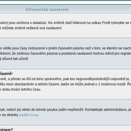
Uživatelská nastavení
váni) jsou uložena v databázi. Ke změně stačí kliknout na odkaz
Profil
(obvykle se n
 si můžete změnit veškerá svá nastavení.
o vidíte jsou časy zobrazené v jiném časovém pásmu než v tom, ve kterém se nacház
 vědomí, že změnou časového pásma a podobná nastavení mohou měnit jen registro
ý důvod tak učinit!
 špatně!
rávně, a přesto se liší od toho správného, pak tou nejpravděpodobnější odpovědí je, 
dílu mezi standardním a letním časem, takže se může jednat o 1 hodinový rozdíl. 
dobu trvání letního času.
yk, neboť jej nikdo do tohoto jazyka zatím nepřeložil. Kontaktujte administrátora, p
te na stránky
.
phpBB Group
jménem?