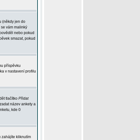
u (někdy jen do
í se vám malinký
odpověděl nebo pokud
íspěvek smazat, pokud
mu příspěvku
ka v nastavení profilu
ět tlačítko
Přidat
 zadat název ankety a
anketu, kde 0
zahájíte kliknutím