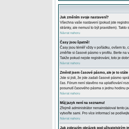
Jak změním svoje nastavení?
Všechna vaše nastavení (pokud jste registro
stránky, ale nemusí to být pravidlem). Takto
Návrat nahoru
Časy jsou špatně!
Časy jsou téměř vždy v pořádku, ovšem to, c
změňte si časové pásmo v profilu. Berte na
Takže pokud nejste registrováni, toto je dobr
Návrat nahoru
Změnil jsem časové pásmo, ale je to stále
Jste si jisti, že jste zadali časové pásmo sp
čas. Fórum není stavěno na uplatňování roz
posunutí časového pásma o jednu hodinu po 
Návrat nahoru
Můj jazyk není na seznamu!
Zřejmě administrátor nenainstaloval tento jaz
vytvořte sami. Pro více informací se podívej
Návrat nahoru
Jak zobrazím obrázek pod uživatelským 