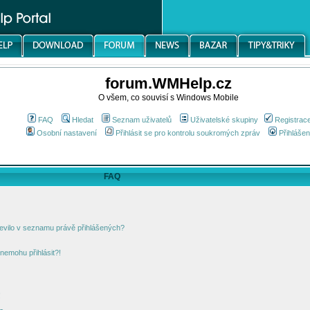
forum.WMHelp.cz
O všem, co souvisí s Windows Mobile
FAQ
Hledat
Seznam uživatelů
Uživatelské skupiny
Registrac
Osobní nastavení
Přihlásit se pro kontrolu soukromých zpráv
Přihlášen
FAQ
jevilo v seznamu právě přihlášených?
nemohu přihlásit?!
!