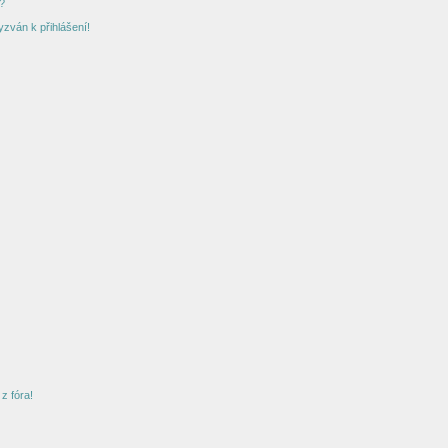
?
yzván k přihlášení!
z fóra!