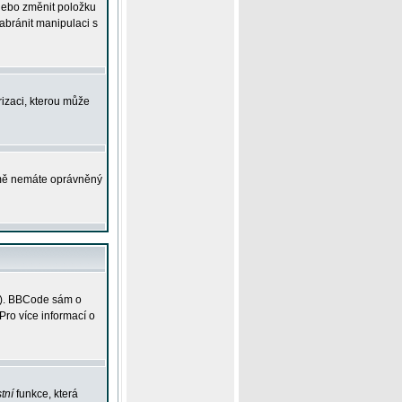
 nebo změnit položku
abránit manipulaci s
rizaci, kterou může
ejmě nemáte oprávněný
ky). BBCode sám o
Pro více informací o
tní
funkce, která