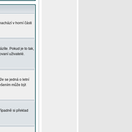
achází v horní části
íte. Pokud je to tak,
vaní uživatelé.
že se jedná o letní
Řešením může být
řípadně si překlad