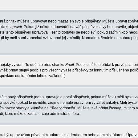
trátor, tak můžete upravovat nebo mazat jen svoje příspěvky. Můžete upravit zpráv
lačítko
upravit
. Pokud již někdo odpověděl na váš příspěvek a vy ho upravíte, objev
t jste tento příspěvek upravovali. Tento dodatek se neobjeví, pokud zatím nikdo ne
k (ti by měli sami zanechat vzkaz proč jej změnili). Normální uživatelé nemohou př
nějaký vytvořit. To uděláte přes stránku
Profil
. Podpis můžete přidat k právě psané
vněž přidat stejný podpis pro všechny vaše příspěvky zaškrtnutím příslušného políč
spěvkům odstraněním tohoto zaškrtnutí).
dáte nový příspěvek (nebo upravujete první příspěvek, pokud můžete) měli byste vid
íspěvků (pokud to nevidíte, zřejmě nemáte oprávnění vytvářet ankety). Měli byste
ím název otázky a klikněte na
Přidat odpověď
. Můžete také přidat časový limit pro 
které můžete zadat, určuje administrátor fóra.
ohou být upravována původním autorem, moderátorem nebo administrátorem. Úpravu 