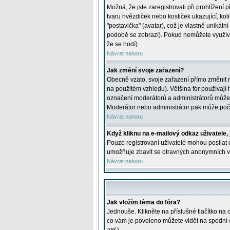
Možná, že jste zaregistrovali při prohlížení
tvaru hvězdiček nebo kostiček ukazující, kol
"postavička" (avatar), což je vlastně unikátn
podobě se zobrazí). Pokud nemůžete využívat 
že se hodí).
Návrat nahoru
Jak změní svoje zařazení?
Obecně vzato, svoje zařazení přímo změnit 
na použitém vzhledu). Většina fór používají h
označení moderátorů a administrátorů může m
Moderátor nebo administrátor pak může počet
Návrat nahoru
Když kliknu na e-mailový odkaz uživatele,
Pouze registrovaní uživatelé mohou posílat e
umožňuje zbavit se otravných anonymních vzk
Návrat nahoru
Jak vložím téma do fóra?
Jednouše. Klikněte na příslušné tlačítko na
co vám je povoleno můžete vidět na spodní 