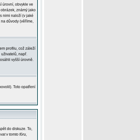
í úrovní, obvykle ve
ší obrázek, známý jako
s nimi naloží (v jaké
t na důvody (věříme,
m profilu, což záleží
 uživatelů, např.
osáhli vyšší úrovně.
volil). Toto opatření
pět do diskuze. To,
at v tomto fóru,