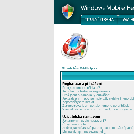
Obsah fóra WMHelp.cz
Registrace a přihlášení
Proč se nemohu přihlásit?
Je vůbec potřeba se registrovat?
Proč jsem automaticky odhlášen?
Jak zabráním, aby se moje uživatelské jméno ob
Zapomněl jsem heslo!
Zaregistroval jsem se, ale nemohu se přihlásit!
V minulosti jsem se zaregistroval, ovšem nyní se 
Uživatelská nastavení
Jak změním svoje nastavení?
Časy jsou špatně!
Změnil jsem časové pásmo, ale je to stále špatně
Můj jazyk není na seznamu!