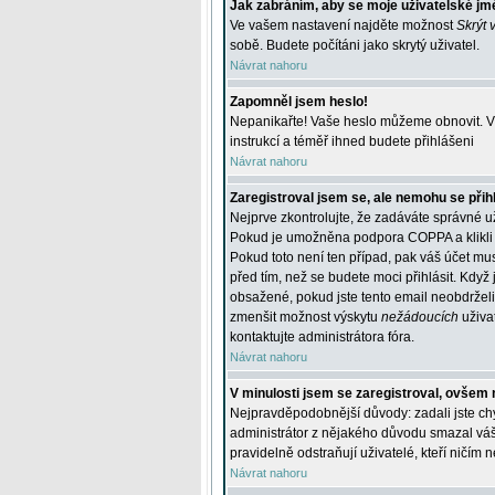
Jak zabráním, aby se moje uživatelské jm
Ve vašem nastavení najděte možnost
Skrýt 
sobě. Budete počítáni jako skrytý uživatel.
Návrat nahoru
Zapomněl jsem heslo!
Nepanikařte! Vaše heslo můžeme obnovit. V 
instrukcí a téměř ihned budete přihlášeni
Návrat nahoru
Zaregistroval jsem se, ale nemohu se přihl
Nejprve zkontrolujte, že zadáváte správné u
Pokud je umožněna podpora COPPA a klikli j
Pokud toto není ten případ, pak váš účet mus
před tím, než se budete moci přihlásit. Když 
obsažené, pokud jste tento email neobdrželi
zmenšit možnost výskytu
nežádoucích
uživat
kontaktujte administrátora fóra.
Návrat nahoru
V minulosti jsem se zaregistroval, ovšem 
Nejpravděpodobnější důvody: zadali jste chyb
administrátor z nějakého důvodu smazal váš ú
pravidelně odstraňují uživatelé, kteří ničím 
Návrat nahoru