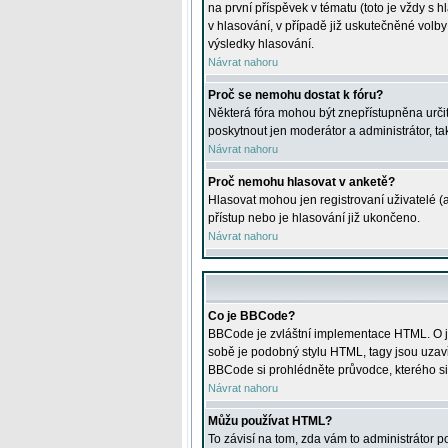
na první příspěvek v tématu (toto je vždy 
v hlasování, v případě již uskutečněné volb
výsledky hlasování.
Návrat nahoru
Proč se nemohu dostat k fóru?
Některá fóra mohou být znepřístupněna určitý
poskytnout jen moderátor a administrátor, tak
Návrat nahoru
Proč nemohu hlasovat v anketě?
Hlasovat mohou jen registrovaní uživatelé (
přístup nebo je hlasování již ukončeno.
Návrat nahoru
Co je BBCode?
BBCode je zvláštní implementace HTML. O je
sobě je podobný stylu HTML, tagy jsou uzavřen
BBCode si prohlédněte průvodce, kterého si
Návrat nahoru
Můžu používat HTML?
To závisí na tom, zda vám to administrátor po