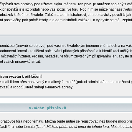
 příspěvků dva obrázky pod uživatelským jménem. Ten první je obrázek spojený s vaš
ik příspěvků jste již přidali nebo vaší pozici ve fóru. Pod ním se může nacházet vět
í obrázek každého uživatele. Záleží na administrátorovi, zda postavičky povolí či jak 
postavičky, pak právě tehdy toto administrátoři zakázali, a vy byste se měli zepta
nemůžete (úrovně se objevují pod vaším uživatelským jménem v tématech a na vaše
odnocení úrovní k rozlišení počtu vámi přidaných příspěvků a k identifikaci určitých
ít zvláštní vzhled. Prosím, nezatěžujte fórum zbytečným přispíváním jen, abyste d
 vašich příspěvků snížit.
 jsem vyzván k přihlášení!
-mail lidem přes nastavený e-mailový formulář (pokud administrátor tuto možnost po
azů a robotů, které sbírají e-mailové adresy.
Vkládání příspěvků
 obrazovce fóra nebo tématu. Možná bude nutné se registrovat, než budete moci přis
části fóra nebo tématu (Např.
Můžete přidat nová téma do tohoto fóra, Můžete hlasov