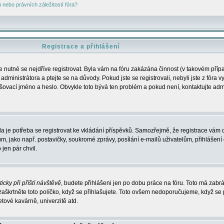
nebo právních záležitostí fóra?
Registrace a přihlášení
je nutné se nejdříve registrovat. Byla vám na fóru zakázána činnost (v takovém příp
dministrátora a ptejte se na důvody. Pokud jste se registrovali, nebyli jste z fóra v
lašovací jméno a heslo. Obvykle toto bývá ten problém a pokud není, kontaktujte ad
da je potřeba se registrovat ke vkládání příspěvků. Samozřejmě, že registrace vám d
ako např. postavičky, soukromé zprávy, posílání e-mailů uživatelům, přihlášení d
jen pár chvil.
icky při příští návštěvě
, budete přihlášeni jen po dobu práce na fóru. Toto má zabrá
 zaškrtněte toto políčko, když se přihlašujete. Toto ovšem nedoporučujeme, když se 
etové kavárně, univerzitě atd.