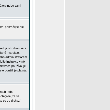
rátory nebo sami
slo
, pokračujte dle
edujících dvou věcí.
lané instrukce.
 nebo administrátorem
dujte instrukce v něm
aktivace používá, je
ste použili je platná,
traci) nebo
 obvyklé, že se
te se do diskuzí.