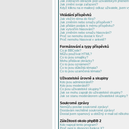
Jak zobrazím obrázek pod uživatelským jménem
Jak změní svoje zařazení?
Když kliknu na e-mailový odkaz uživatele, jsem v
Vkládání příspěvků
Jak vložím téma do fóra?
Jak změním nebo smažu příspěvek?
Jak přidám podpis k mému příspěvku?
Jak vytvořím hlasování?
Jak změním nebo smažu hlasování?
Proč se nemohu dostat k fóru?
Proč nemohu hlasovat v anketě?
Formátování a typy příspěvků
Co je BBCode?
Můžu používat HTML?
Co to jsou smajlíky?
Mohu přidávat obrázky?
Co to jsou oznámení?
Co to jsou důležitá témata?
Co to jsou uzamčená témata?
Uživatelské úrovně a skupiny
Kdo jsou administrátoři?
Kdo jsou moderátoři?
Co jsou uživatelské skupiny?
Jak se mohu zapojit do uživatelské skupiny?
Jak se stanu moderátorem uživatelské skupiny?
Soukromé zprávy
Nemůžu posílat soukromé zprávy!
Dostávám nechtěné soukromé zprávy!
Dostal jsem spamový a obtížný e-mail od někoho 
Záležitosti okolo phpBB 2
Kdo napsal tento program?
Proč není k dispozici funkce X?