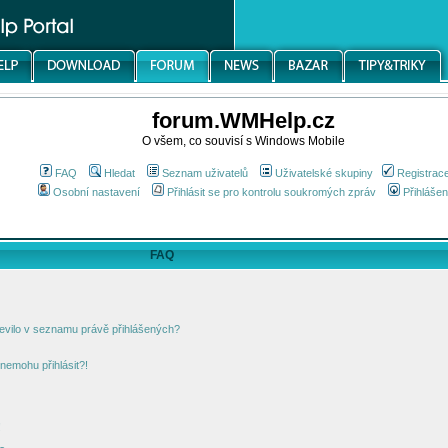
forum.WMHelp.cz
O všem, co souvisí s Windows Mobile
FAQ
Hledat
Seznam uživatelů
Uživatelské skupiny
Registrac
Osobní nastavení
Přihlásit se pro kontrolu soukromých zpráv
Přihlášen
FAQ
jevilo v seznamu právě přihlášených?
nemohu přihlásit?!
!