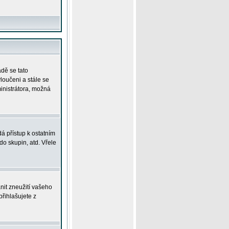
adě se tato
yloučeni a stále se
ministrátora, možná
á přístup k ostatním
o skupin, atd. Vřele
nit zneužití vašeho
přihlašujete z