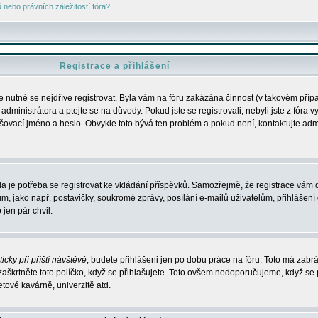
nebo právních záležitostí fóra?
Registrace a přihlášení
je nutné se nejdříve registrovat. Byla vám na fóru zakázána činnost (v takovém příp
dministrátora a ptejte se na důvody. Pokud jste se registrovali, nebyli jste z fóra v
lašovací jméno a heslo. Obvykle toto bývá ten problém a pokud není, kontaktujte ad
da je potřeba se registrovat ke vkládání příspěvků. Samozřejmě, že registrace vám d
ako např. postavičky, soukromé zprávy, posílání e-mailů uživatelům, přihlášení d
jen pár chvil.
icky při příští návštěvě
, budete přihlášeni jen po dobu práce na fóru. Toto má zabrá
 zaškrtněte toto políčko, když se přihlašujete. Toto ovšem nedoporučujeme, když se 
etové kavárně, univerzitě atd.