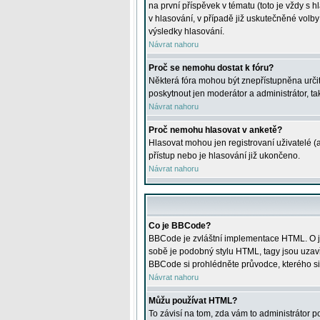
na první příspěvek v tématu (toto je vždy 
v hlasování, v případě již uskutečněné volb
výsledky hlasování.
Návrat nahoru
Proč se nemohu dostat k fóru?
Některá fóra mohou být znepřístupněna určitý
poskytnout jen moderátor a administrátor, tak
Návrat nahoru
Proč nemohu hlasovat v anketě?
Hlasovat mohou jen registrovaní uživatelé (
přístup nebo je hlasování již ukončeno.
Návrat nahoru
Co je BBCode?
BBCode je zvláštní implementace HTML. O je
sobě je podobný stylu HTML, tagy jsou uzavřen
BBCode si prohlédněte průvodce, kterého si
Návrat nahoru
Můžu používat HTML?
To závisí na tom, zda vám to administrátor po