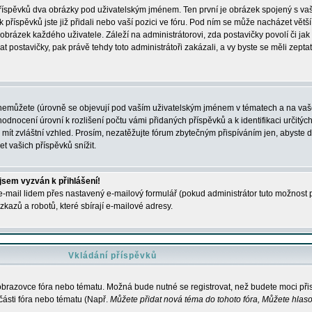
 příspěvků dva obrázky pod uživatelským jménem. Ten první je obrázek spojený s vaš
ik příspěvků jste již přidali nebo vaší pozici ve fóru. Pod ním se může nacházet vět
í obrázek každého uživatele. Záleží na administrátorovi, zda postavičky povolí či jak 
postavičky, pak právě tehdy toto administrátoři zakázali, a vy byste se měli zepta
nemůžete (úrovně se objevují pod vaším uživatelským jménem v tématech a na vaše
odnocení úrovní k rozlišení počtu vámi přidaných příspěvků a k identifikaci určitých
ít zvláštní vzhled. Prosím, nezatěžujte fórum zbytečným přispíváním jen, abyste d
 vašich příspěvků snížit.
 jsem vyzván k přihlášení!
-mail lidem přes nastavený e-mailový formulář (pokud administrátor tuto možnost po
azů a robotů, které sbírají e-mailové adresy.
Vkládání příspěvků
 obrazovce fóra nebo tématu. Možná bude nutné se registrovat, než budete moci přis
části fóra nebo tématu (Např.
Můžete přidat nová téma do tohoto fóra, Můžete hlasov