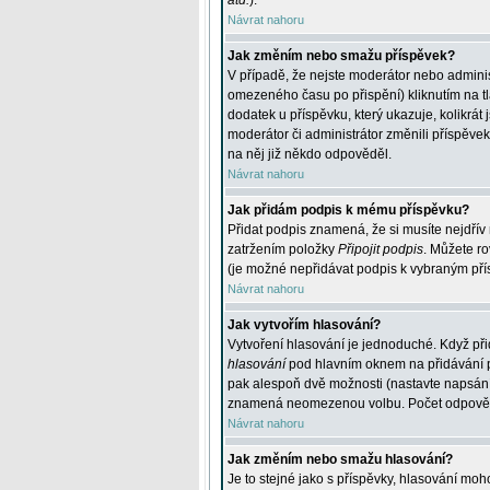
atd.
).
Návrat nahoru
Jak změním nebo smažu příspěvek?
V případě, že nejste moderátor nebo adminis
omezeného času po přispění) kliknutím na t
dodatek u příspěvku, který ukazuje, kolikrá
moderátor či administrátor změnili příspěve
na něj již někdo odpověděl.
Návrat nahoru
Jak přidám podpis k mému příspěvku?
Přidat podpis znamená, že si musíte nejdřív 
zatržením položky
Připojit podpis
. Můžete ro
(je možné nepřidávat podpis k vybraným pří
Návrat nahoru
Jak vytvořím hlasování?
Vytvoření hlasování je jednoduché. Když při
hlasování
pod hlavním oknem na přidávání př
pak alespoň dvě možnosti (nastavte napsán
znamená neomezenou volbu. Počet odpovědí, 
Návrat nahoru
Jak změním nebo smažu hlasování?
Je to stejné jako s příspěvky, hlasování m