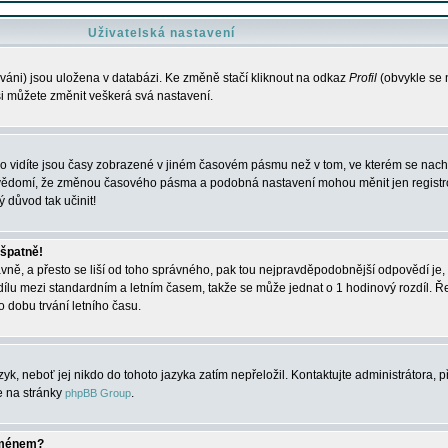
Uživatelská nastavení
váni) jsou uložena v databázi. Ke změně stačí kliknout na odkaz
Profil
(obvykle se n
 si můžete změnit veškerá svá nastavení.
o vidíte jsou časy zobrazené v jiném časovém pásmu než v tom, ve kterém se nacház
 vědomí, že změnou časového pásma a podobná nastavení mohou měnit jen registro
ý důvod tak učinit!
 špatně!
rávně, a přesto se liší od toho správného, pak tou nejpravděpodobnější odpovědí je, 
dílu mezi standardním a letním časem, takže se může jednat o 1 hodinový rozdíl. 
dobu trvání letního času.
yk, neboť jej nikdo do tohoto jazyka zatím nepřeložil. Kontaktujte administrátora, p
te na stránky
.
phpBB Group
jménem?