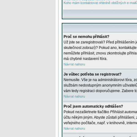
Koho mám kontaktovat ohledně obtížných e-mailů 
Proč se nemohu přihlásit?
Už jste se zaregistrovali? Před přihlášením 
skutečnost zobrazí)? Pokud ano, kontaktujte a
nemůžete přihlásit, znovu zkontrolujte přih
má chybné nastavení fóra.
Návrat nahoru
Je vůbec potřeba se registrovat?
Nemusíte. Vše je na administrátorovi fóra, z
službám nedostupným anonymním uživatelům, j
vám tedy registraci doporučujeme. Zabere to 
Návrat nahoru
Proč jsem automaticky odhlášen?
Pokud nezaškrtnete tlačítko
Přihlásit automat
účtu někým jiným. Abyste zůstali přihlášeni,
veřejného počítače, např. v knihovně, intern
Návrat nahoru