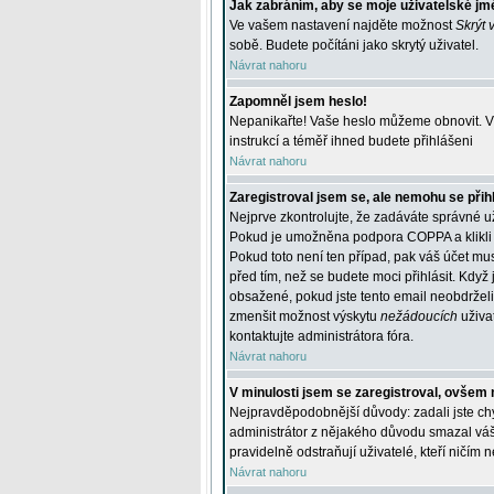
Jak zabráním, aby se moje uživatelské jm
Ve vašem nastavení najděte možnost
Skrýt 
sobě. Budete počítáni jako skrytý uživatel.
Návrat nahoru
Zapomněl jsem heslo!
Nepanikařte! Vaše heslo můžeme obnovit. V 
instrukcí a téměř ihned budete přihlášeni
Návrat nahoru
Zaregistroval jsem se, ale nemohu se přihl
Nejprve zkontrolujte, že zadáváte správné u
Pokud je umožněna podpora COPPA a klikli j
Pokud toto není ten případ, pak váš účet mus
před tím, než se budete moci přihlásit. Když 
obsažené, pokud jste tento email neobdrželi
zmenšit možnost výskytu
nežádoucích
uživat
kontaktujte administrátora fóra.
Návrat nahoru
V minulosti jsem se zaregistroval, ovšem 
Nejpravděpodobnější důvody: zadali jste chyb
administrátor z nějakého důvodu smazal váš ú
pravidelně odstraňují uživatelé, kteří ničím 
Návrat nahoru