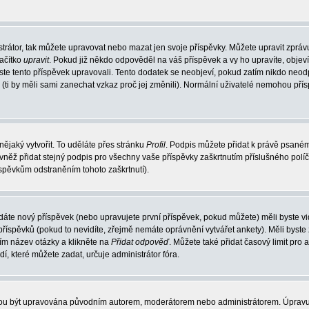
trátor, tak můžete upravovat nebo mazat jen svoje příspěvky. Můžete upravit zpráv
lačítko
upravit
. Pokud již někdo odpověděl na váš příspěvek a vy ho upravíte, objev
t jste tento příspěvek upravovali. Tento dodatek se neobjeví, pokud zatím nikdo ne
k (ti by měli sami zanechat vzkaz proč jej změnili). Normální uživatelé nemohou př
nějaký vytvořit. To uděláte přes stránku
Profil
. Podpis můžete přidat k právě psané
vněž přidat stejný podpis pro všechny vaše příspěvky zaškrtnutím příslušného políč
spěvkům odstraněním tohoto zaškrtnutí).
dáte nový příspěvek (nebo upravujete první příspěvek, pokud můžete) měli byste vid
íspěvků (pokud to nevidíte, zřejmě nemáte oprávnění vytvářet ankety). Měli byste
ím název otázky a klikněte na
Přidat odpověď
. Můžete také přidat časový limit pro 
které můžete zadat, určuje administrátor fóra.
ohou být upravována původním autorem, moderátorem nebo administrátorem. Úpravu 