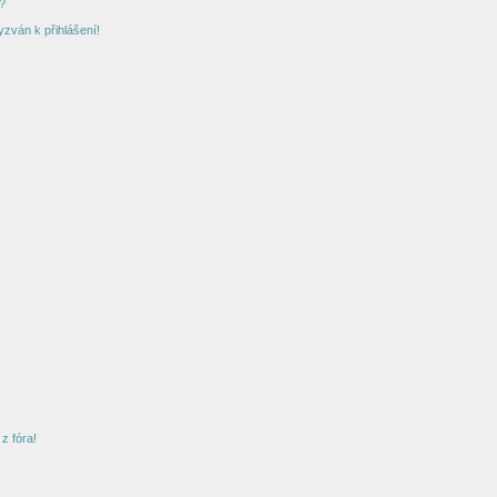
?
yzván k přihlášení!
z fóra!