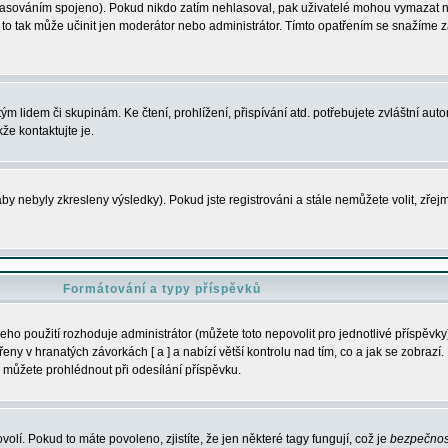
s hlasováním spojeno). Pokud nikdo zatím nehlasoval, pak uživatelé mohou vymazat
y to tak může učinit jen moderátor nebo administrátor. Tímto opatřením se snažíme z
m lidem či skupinám. Ke čtení, prohlížení, přispívání atd. potřebujete zvláštní auto
že kontaktujte je.
aby nebyly zkresleny výsledky). Pokud jste registrováni a stále nemůžete volit, zř
Formátování a typy příspěvků
ho použití rozhoduje administrátor (můžete toto nepovolit pro jednotlivé příspěv
y v hranatých závorkách [ a ] a nabízí větší kontrolu nad tím, co a jak se zobrazí. 
 můžete prohlédnout při odesílání příspěvku.
volí. Pokud to máte povoleno, zjistíte, že jen některé tagy fungují, což je
bezpečnos