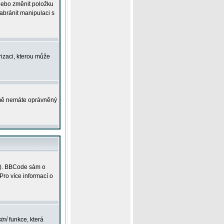
 nebo změnit položku
abránit manipulaci s
rizaci, kterou může
ejmě nemáte oprávněný
ky). BBCode sám o
Pro více informací o
tní
funkce, která