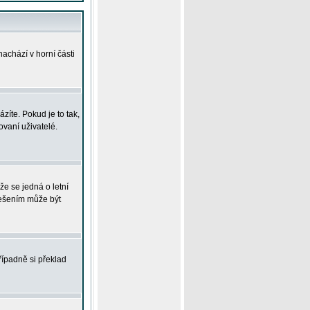
achází v horní části
íte. Pokud je to tak,
vaní uživatelé.
že se jedná o letní
Řešením může být
řípadně si překlad