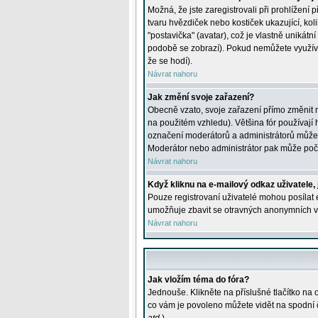
Možná, že jste zaregistrovali při prohlížení
tvaru hvězdiček nebo kostiček ukazující, kol
"postavička" (avatar), což je vlastně unikátn
podobě se zobrazí). Pokud nemůžete využívat 
že se hodí).
Návrat nahoru
Jak změní svoje zařazení?
Obecně vzato, svoje zařazení přímo změnit 
na použitém vzhledu). Většina fór používají h
označení moderátorů a administrátorů může m
Moderátor nebo administrátor pak může počet
Návrat nahoru
Když kliknu na e-mailový odkaz uživatele,
Pouze registrovaní uživatelé mohou posílat e
umožňuje zbavit se otravných anonymních vzk
Návrat nahoru
Jak vložím téma do fóra?
Jednouše. Klikněte na příslušné tlačítko na
co vám je povoleno můžete vidět na spodní 