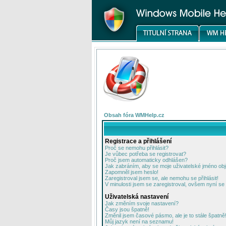
Obsah fóra WMHelp.cz
Registrace a přihlášení
Proč se nemohu přihlásit?
Je vůbec potřeba se registrovat?
Proč jsem automaticky odhlášen?
Jak zabráním, aby se moje uživatelské jméno ob
Zapomněl jsem heslo!
Zaregistroval jsem se, ale nemohu se přihlásit!
V minulosti jsem se zaregistroval, ovšem nyní se 
Uživatelská nastavení
Jak změním svoje nastavení?
Časy jsou špatně!
Změnil jsem časové pásmo, ale je to stále špatně
Můj jazyk není na seznamu!