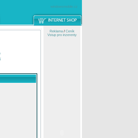
windowsmobile.cz
Reklama
/
Ceník
Vstup pro inzerenty
e
í