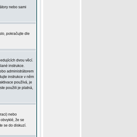
rátory nebo sami
slo
, pokračujte dle
edujících dvou věcí.
lané instrukce.
 nebo administrátorem
dujte instrukce v něm
aktivace používá, je
ste použili je platná,
traci) nebo
 obvyklé, že se
te se do diskuzí.