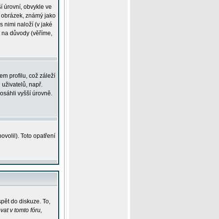
í úrovní, obvykle ve
ší obrázek, známý jako
s nimi naloží (v jaké
t na důvody (věříme,
m profilu, což záleží
 uživatelů, např.
osáhli vyšší úrovně.
volil). Toto opatření
pět do diskuze. To,
at v tomto fóru,