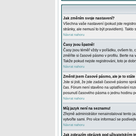
Jak změním svoje nastavení?
Všechna vaše nastavení (pokud jste registro
stránky, ale nemusí to být pravidlem). Takto
Návrat nahoru
Časy jsou špatně!
Časy jsou téměř vždy v pořádku, ovšem to, c
změňte si časové pásmo v profilu. Berte na
Takže pokud nejste registrováni, toto je dobr
Návrat nahoru
Změnil jsem časové pásmo, ale je to stále
Jste si jisti, že jste zadali časové pásmo sp
čas. Fórum není stavěno na uplatňování roz
posunutí časového pásma o jednu hodinu po 
Návrat nahoru
Můj jazyk není na seznamu!
Zřejmě administrátor nenainstaloval tento jaz
vytvořte sami. Pro více informací se podívej
Návrat nahoru
Jak zobrazím obrázek pod uživatelským 