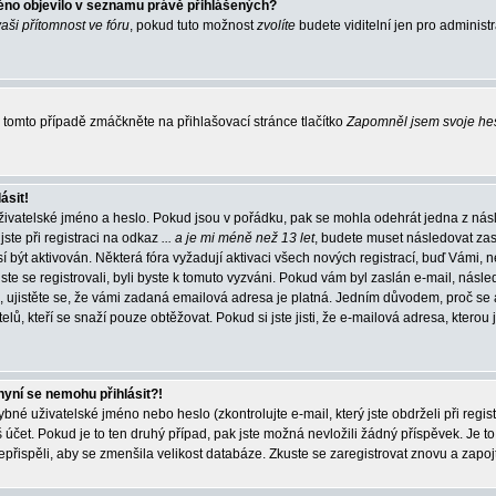
éno objevilo v seznamu právě přihlášených?
vaši přítomnost ve fóru
, pokud tuto možnost
zvolíte
budete viditelní jen pro administ
tomto případě zmáčkněte na přihlašovací stránce tlačítko
Zapomněl jsem svoje he
ásit!
živatelské jméno a heslo. Pokud jsou v pořádku, pak se mohla odehrát jedna z násl
ste při registraci na odkaz
... a je mi méně než 13 let
, budete muset následovat zas
í být aktivován. Některá fóra vyžadují aktivaci všech nových registrací, buď Vámi,
jste se registrovali, byli byste k tomuto vyzváni. Pokud vám byl zaslán e-mail, násle
, ujistěte se, že vámi zadaná emailová adresa je platná. Jedním důvodem, proč se 
elů, kteří se snaží pouze obtěžovat. Pokud si jste jisti, že e-mailová adresa, kterou j
nyní se nemohu přihlásit?!
né uživatelské jméno nebo heslo (zkontrolujte e-mail, který jste obdrželi při regis
čet. Pokud je to ten druhý případ, pak jste možná nevložili žádný příspěvek. Je to
nepřispěli, aby se zmenšila velikost databáze. Zkuste se zaregistrovat znovu a zapoj