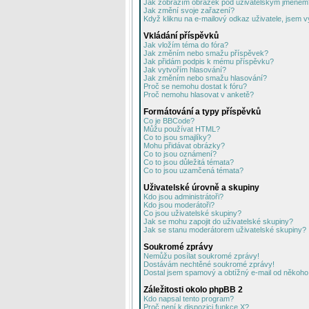
Jak zobrazím obrázek pod uživatelským jménem
Jak změní svoje zařazení?
Když kliknu na e-mailový odkaz uživatele, jsem v
Vkládání příspěvků
Jak vložím téma do fóra?
Jak změním nebo smažu příspěvek?
Jak přidám podpis k mému příspěvku?
Jak vytvořím hlasování?
Jak změním nebo smažu hlasování?
Proč se nemohu dostat k fóru?
Proč nemohu hlasovat v anketě?
Formátování a typy příspěvků
Co je BBCode?
Můžu používat HTML?
Co to jsou smajlíky?
Mohu přidávat obrázky?
Co to jsou oznámení?
Co to jsou důležitá témata?
Co to jsou uzamčená témata?
Uživatelské úrovně a skupiny
Kdo jsou administrátoři?
Kdo jsou moderátoři?
Co jsou uživatelské skupiny?
Jak se mohu zapojit do uživatelské skupiny?
Jak se stanu moderátorem uživatelské skupiny?
Soukromé zprávy
Nemůžu posílat soukromé zprávy!
Dostávám nechtěné soukromé zprávy!
Dostal jsem spamový a obtížný e-mail od někoho 
Záležitosti okolo phpBB 2
Kdo napsal tento program?
Proč není k dispozici funkce X?