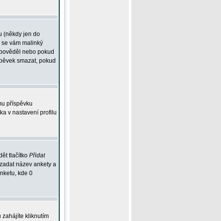
u (někdy jen do
í se vám malinký
odpověděl nebo pokud
íspěvek smazat, pokud
mu příspěvku
ka v nastavení profilu
ět tlačítko
Přidat
 zadat název ankety a
anketu, kde 0
zahájíte kliknutím