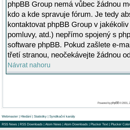
phpBB Group nemá vůbec žádnou moc 
kdo a kde spravuje fórum. Je tedy a
kontaktovat phpBB Group v jakékoliv p
pomluvy, atd.) nepřímo spojený s p
software phpBB. Pokud zašlete e-mai
třetí stranou, neočekávejte žádnou o
Návrat nahoru
phpBB
Powered by
© 2001, 
Webmaster
|
Hledání
|
Statistiky
|
Syndikační kanály
RSS News
|
RSS Downloads
|
Atom News
|
Atom Downloads
|
Plucker Text
|
Plucker Color