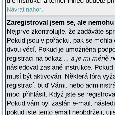
dle instrukcí a téměř ihned budete př
Návrat nahoru
Zaregistroval jsem se, ale nemohu 
Nejprve zkontrolujte, že zadáváte sp
Pokud jsou v pořádku, pak se mohla o
dvou věcí. Pokud je umožněna podpora
registraci na odkaz
... a je mi méně n
následovat zaslané instrukce. Pokud t
musí být aktivován. Některá fóra vyž
registrací, buď Vámi, nebo administr
moci přihlásit. Když jste se registrova
Pokud vám byl zaslán e-mail, násled
pokud jste tento email neobdrželi, uj