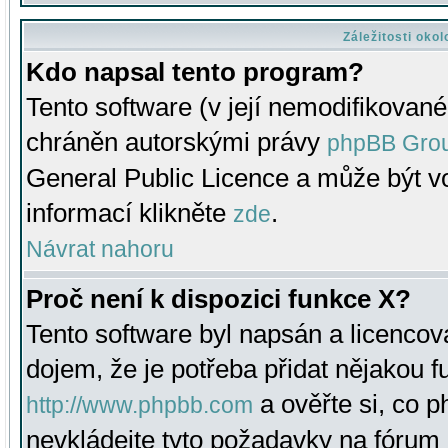
Záležitosti oko
Kdo napsal tento program?
Tento software (v její nemodifikované
chráněn autorskými právy
phpBB Gro
General Public Licence a může být vo
informací klikněte
.
zde
Návrat nahoru
Proč není k dispozici funkce X?
Tento software byl napsán a licenco
dojem, že je potřeba přidat nějakou f
a ověřte si, co 
http://www.phpbb.com
nevkládejte tyto požadavky na fóru