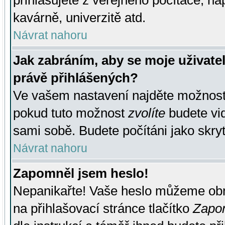
přihlašujete z veřejného počítače, na
kavárně, univerzitě atd.
Návrat nahoru
Jak zabráním, aby se moje uživate
právě přihlášených?
Ve vašem nastavení najděte možnos
pokud tuto možnost
zvolíte
budete vid
sami sobě. Budete počítáni jako skryt
Návrat nahoru
Zapomněl jsem heslo!
Nepanikařte! Vaše heslo můžeme obn
na přihlašovací stránce tlačítko
Zapom