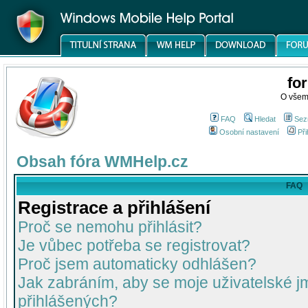
fo
O všem
FAQ
Hledat
Sez
Osobní nastavení
Při
Obsah fóra WMHelp.cz
FAQ
Registrace a přihlášení
Proč se nemohu přihlásit?
Je vůbec potřeba se registrovat?
Proč jsem automaticky odhlášen?
Jak zabráním, aby se moje uživatelské 
přihlášených?