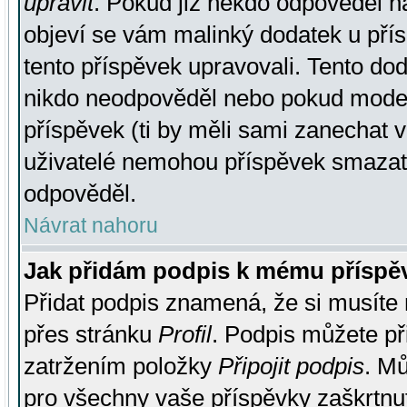
upravit
. Pokud již někdo odpověděl na
objeví se vám malinký dodatek u přísp
tento příspěvek upravovali. Tento do
nikdo neodpověděl nebo pokud moderá
příspěvek (ti by měli sami zanechat v
uživatelé nemohou příspěvek smazat,
odpověděl.
Návrat nahoru
Jak přidám podpis k mému příspě
Přidat podpis znamená, že si musíte n
přes stránku
Profil
. Podpis můžete p
zatržením položky
Připojit podpis
. Mů
pro všechny vaše příspěvky zaškrtnut