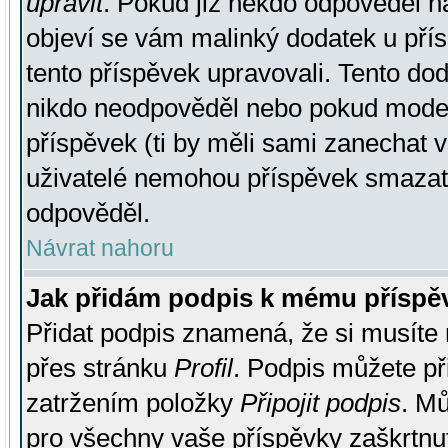
upravit
. Pokud již někdo odpověděl na
objeví se vám malinký dodatek u přísp
tento příspěvek upravovali. Tento do
nikdo neodpověděl nebo pokud moderá
příspěvek (ti by měli sami zanechat v
uživatelé nemohou příspěvek smazat,
odpověděl.
Návrat nahoru
Jak přidám podpis k mému příspě
Přidat podpis znamená, že si musíte n
přes stránku
Profil
. Podpis můžete p
zatržením položky
Připojit podpis
. Mů
pro všechny vaše příspěvky zaškrtnut