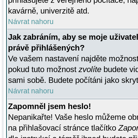
přihlašujete z veřejného počítače, na
kavárně, univerzitě atd.
Návrat nahoru
Jak zabráním, aby se moje uživate
právě přihlášených?
Ve vašem nastavení najděte možnos
pokud tuto možnost
zvolíte
budete vid
sami sobě. Budete počítáni jako skryt
Návrat nahoru
Zapomněl jsem heslo!
Nepanikařte! Vaše heslo můžeme obn
na přihlašovací stránce tlačítko
Zapom