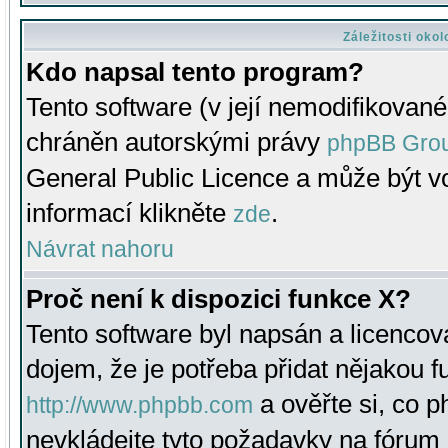
Záležitosti oko
Kdo napsal tento program?
Tento software (v její nemodifikované
chráněn autorskými právy
phpBB Gro
General Public Licence a může být vo
informací klikněte
.
zde
Návrat nahoru
Proč není k dispozici funkce X?
Tento software byl napsán a licenco
dojem, že je potřeba přidat nějakou f
a ověřte si, co 
http://www.phpbb.com
nevkládejte tyto požadavky na fóru