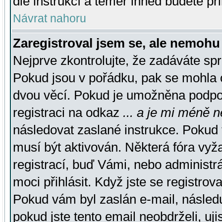
dle instrukcí a téměř ihned budete př
Návrat nahoru
Zaregistroval jsem se, ale nemohu 
Nejprve zkontrolujte, že zadáváte sp
Pokud jsou v pořádku, pak se mohla o
dvou věcí. Pokud je umožněna podpora
registraci na odkaz
... a je mi méně n
následovat zaslané instrukce. Pokud t
musí být aktivován. Některá fóra vyž
registrací, buď Vámi, nebo administr
moci přihlásit. Když jste se registrova
Pokud vám byl zaslán e-mail, násled
pokud jste tento email neobdrželi, uj