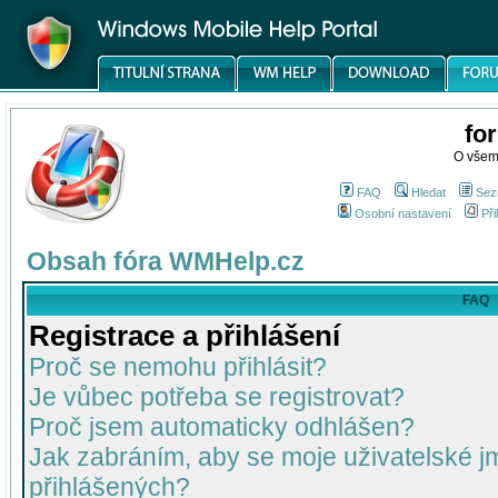
fo
O všem
FAQ
Hledat
Sez
Osobní nastavení
Při
Obsah fóra WMHelp.cz
FAQ
Registrace a přihlášení
Proč se nemohu přihlásit?
Je vůbec potřeba se registrovat?
Proč jsem automaticky odhlášen?
Jak zabráním, aby se moje uživatelské 
přihlášených?