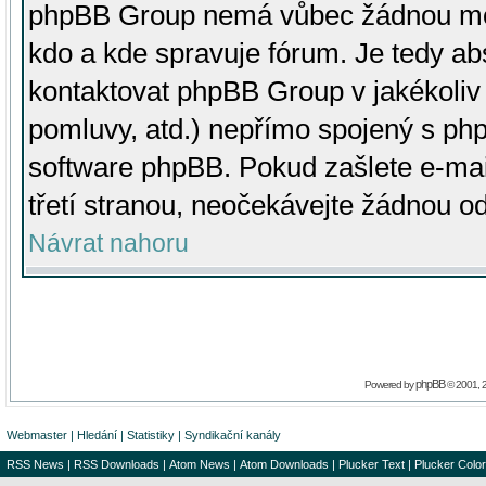
phpBB Group nemá vůbec žádnou moc 
kdo a kde spravuje fórum. Je tedy a
kontaktovat phpBB Group v jakékoliv p
pomluvy, atd.) nepřímo spojený s p
software phpBB. Pokud zašlete e-mai
třetí stranou, neočekávejte žádnou o
Návrat nahoru
phpBB
Powered by
© 2001, 
Webmaster
|
Hledání
|
Statistiky
|
Syndikační kanály
RSS News
|
RSS Downloads
|
Atom News
|
Atom Downloads
|
Plucker Text
|
Plucker Color