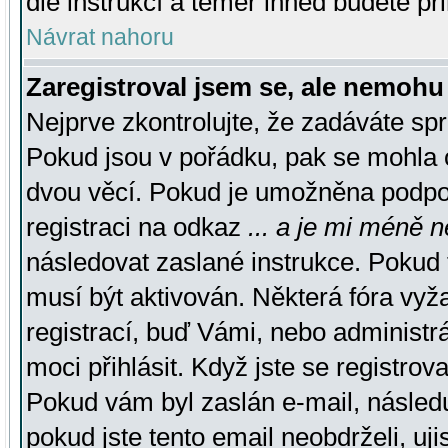
dle instrukcí a téměř ihned budete př
Návrat nahoru
Zaregistroval jsem se, ale nemohu 
Nejprve zkontrolujte, že zadáváte sp
Pokud jsou v pořádku, pak se mohla o
dvou věcí. Pokud je umožněna podpora
registraci na odkaz
... a je mi méně n
následovat zaslané instrukce. Pokud t
musí být aktivován. Některá fóra vyž
registrací, buď Vámi, nebo administr
moci přihlásit. Když jste se registrova
Pokud vám byl zaslán e-mail, násled
pokud jste tento email neobdrželi, uj