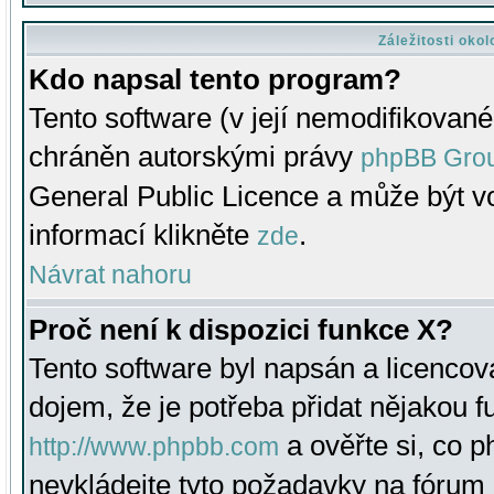
Záležitosti oko
Kdo napsal tento program?
Tento software (v její nemodifikované
chráněn autorskými právy
phpBB Gro
General Public Licence a může být vo
informací klikněte
.
zde
Návrat nahoru
Proč není k dispozici funkce X?
Tento software byl napsán a licenco
dojem, že je potřeba přidat nějakou f
a ověřte si, co 
http://www.phpbb.com
nevkládejte tyto požadavky na fóru