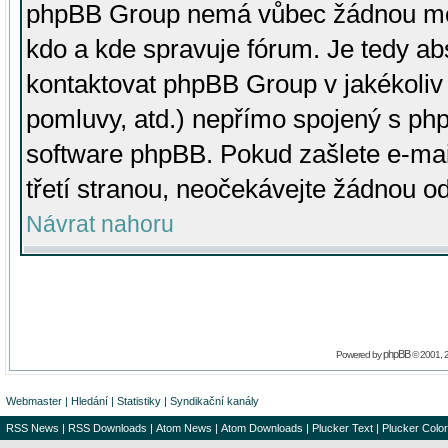
phpBB Group nemá vůbec žádnou moc 
kdo a kde spravuje fórum. Je tedy a
kontaktovat phpBB Group v jakékoliv p
pomluvy, atd.) nepřímo spojený s p
software phpBB. Pokud zašlete e-mai
třetí stranou, neočekávejte žádnou o
Návrat nahoru
phpBB
Powered by
© 2001, 
Webmaster
|
Hledání
|
Statistiky
|
Syndikační kanály
RSS News
|
RSS Downloads
|
Atom News
|
Atom Downloads
|
Plucker Text
|
Plucker Color