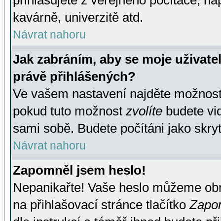
přihlašujete z veřejného počítače, na
kavárně, univerzitě atd.
Návrat nahoru
Jak zabráním, aby se moje uživate
právě přihlášených?
Ve vašem nastavení najděte možnos
pokud tuto možnost
zvolíte
budete vid
sami sobě. Budete počítáni jako skryt
Návrat nahoru
Zapomněl jsem heslo!
Nepanikařte! Vaše heslo můžeme obn
na přihlašovací stránce tlačítko
Zapom