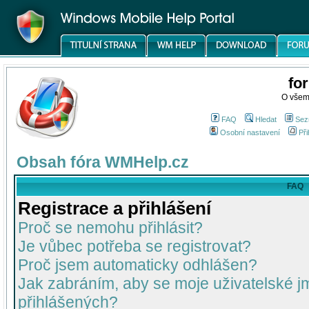
fo
O všem
FAQ
Hledat
Sez
Osobní nastavení
Při
Obsah fóra WMHelp.cz
FAQ
Registrace a přihlášení
Proč se nemohu přihlásit?
Je vůbec potřeba se registrovat?
Proč jsem automaticky odhlášen?
Jak zabráním, aby se moje uživatelské 
přihlášených?