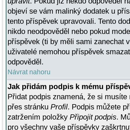
upravit
. Pokud již někdo odpověděl na
objeví se vám malinký dodatek u přísp
tento příspěvek upravovali. Tento do
nikdo neodpověděl nebo pokud moderá
příspěvek (ti by měli sami zanechat v
uživatelé nemohou příspěvek smazat,
odpověděl.
Návrat nahoru
Jak přidám podpis k mému příspě
Přidat podpis znamená, že si musíte n
přes stránku
Profil
. Podpis můžete p
zatržením položky
Připojit podpis
. Mů
pro všechny vaše příspěvky zaškrtnut