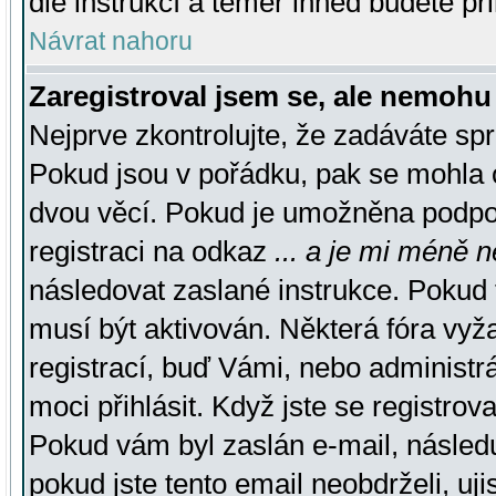
dle instrukcí a téměř ihned budete př
Návrat nahoru
Zaregistroval jsem se, ale nemohu 
Nejprve zkontrolujte, že zadáváte sp
Pokud jsou v pořádku, pak se mohla o
dvou věcí. Pokud je umožněna podpora
registraci na odkaz
... a je mi méně n
následovat zaslané instrukce. Pokud t
musí být aktivován. Některá fóra vyž
registrací, buď Vámi, nebo administr
moci přihlásit. Když jste se registrova
Pokud vám byl zaslán e-mail, násled
pokud jste tento email neobdrželi, uj