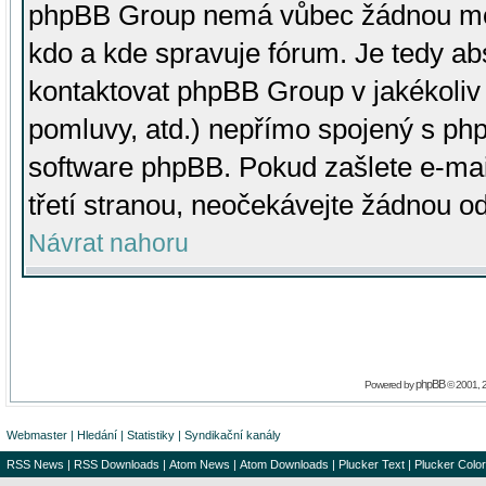
phpBB Group nemá vůbec žádnou moc 
kdo a kde spravuje fórum. Je tedy a
kontaktovat phpBB Group v jakékoliv p
pomluvy, atd.) nepřímo spojený s p
software phpBB. Pokud zašlete e-mai
třetí stranou, neočekávejte žádnou o
Návrat nahoru
phpBB
Powered by
© 2001, 
Webmaster
|
Hledání
|
Statistiky
|
Syndikační kanály
RSS News
|
RSS Downloads
|
Atom News
|
Atom Downloads
|
Plucker Text
|
Plucker Color