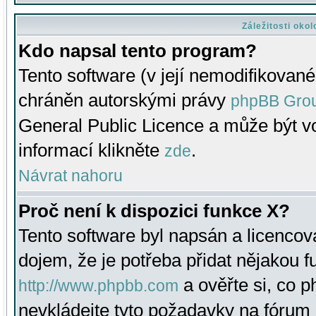
Záležitosti oko
Kdo napsal tento program?
Tento software (v její nemodifikované
chráněn autorskými právy
phpBB Gro
General Public Licence a může být vo
informací klikněte
.
zde
Návrat nahoru
Proč není k dispozici funkce X?
Tento software byl napsán a licenco
dojem, že je potřeba přidat nějakou f
a ověřte si, co 
http://www.phpbb.com
nevkládejte tyto požadavky na fóru