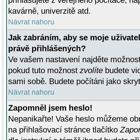
přihlašujete z veřejného počítače, na
kavárně, univerzitě atd.
Návrat nahoru
Jak zabráním, aby se moje uživate
právě přihlášených?
Ve vašem nastavení najděte možnos
pokud tuto možnost
zvolíte
budete vid
sami sobě. Budete počítáni jako skryt
Návrat nahoru
Zapomněl jsem heslo!
Nepanikařte! Vaše heslo můžeme obn
na přihlašovací stránce tlačítko
Zapom