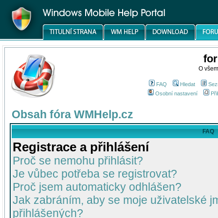
fo
O všem
FAQ
Hledat
Sez
Osobní nastavení
Při
Obsah fóra WMHelp.cz
FAQ
Registrace a přihlášení
Proč se nemohu přihlásit?
Je vůbec potřeba se registrovat?
Proč jsem automaticky odhlášen?
Jak zabráním, aby se moje uživatelské 
přihlášených?