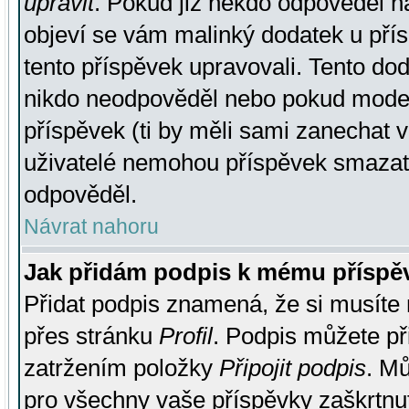
upravit
. Pokud již někdo odpověděl na
objeví se vám malinký dodatek u přísp
tento příspěvek upravovali. Tento do
nikdo neodpověděl nebo pokud moderá
příspěvek (ti by měli sami zanechat v
uživatelé nemohou příspěvek smazat,
odpověděl.
Návrat nahoru
Jak přidám podpis k mému příspě
Přidat podpis znamená, že si musíte n
přes stránku
Profil
. Podpis můžete p
zatržením položky
Připojit podpis
. Mů
pro všechny vaše příspěvky zaškrtnut