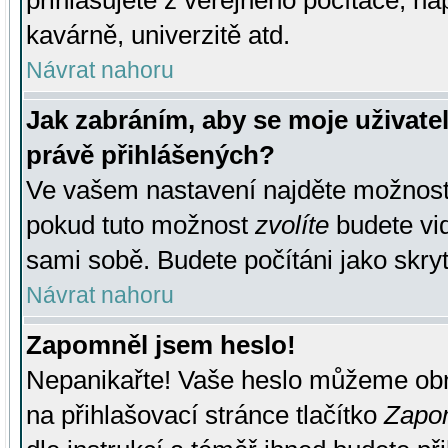
přihlašujete z veřejného počítače, na
kavárně, univerzitě atd.
Návrat nahoru
Jak zabráním, aby se moje uživate
právě přihlášených?
Ve vašem nastavení najděte možnos
pokud tuto možnost
zvolíte
budete vid
sami sobě. Budete počítáni jako skryt
Návrat nahoru
Zapomněl jsem heslo!
Nepanikařte! Vaše heslo můžeme obn
na přihlašovací stránce tlačítko
Zapom