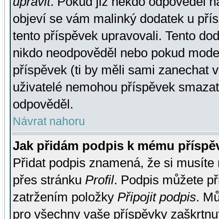
upravit
. Pokud již někdo odpověděl na
objeví se vám malinký dodatek u přísp
tento příspěvek upravovali. Tento do
nikdo neodpověděl nebo pokud moderá
příspěvek (ti by měli sami zanechat v
uživatelé nemohou příspěvek smazat,
odpověděl.
Návrat nahoru
Jak přidám podpis k mému příspě
Přidat podpis znamená, že si musíte n
přes stránku
Profil
. Podpis můžete p
zatržením položky
Připojit podpis
. Mů
pro všechny vaše příspěvky zaškrtnut