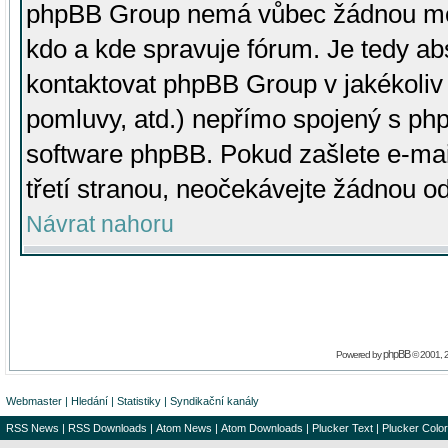
phpBB Group nemá vůbec žádnou moc 
kdo a kde spravuje fórum. Je tedy a
kontaktovat phpBB Group v jakékoliv p
pomluvy, atd.) nepřímo spojený s p
software phpBB. Pokud zašlete e-mai
třetí stranou, neočekávejte žádnou o
Návrat nahoru
phpBB
Powered by
© 2001, 
Webmaster
|
Hledání
|
Statistiky
|
Syndikační kanály
RSS News
|
RSS Downloads
|
Atom News
|
Atom Downloads
|
Plucker Text
|
Plucker Color