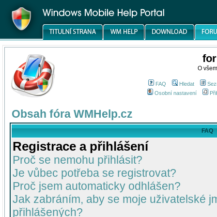
fo
O všem
FAQ
Hledat
Sez
Osobní nastavení
Při
Obsah fóra WMHelp.cz
FAQ
Registrace a přihlášení
Proč se nemohu přihlásit?
Je vůbec potřeba se registrovat?
Proč jsem automaticky odhlášen?
Jak zabráním, aby se moje uživatelské 
přihlášených?