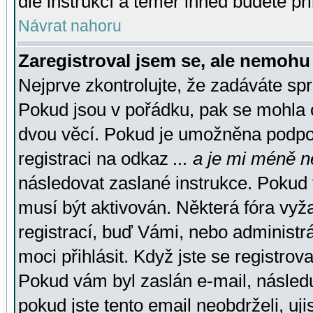
dle instrukcí a téměř ihned budete př
Návrat nahoru
Zaregistroval jsem se, ale nemohu 
Nejprve zkontrolujte, že zadáváte sp
Pokud jsou v pořádku, pak se mohla o
dvou věcí. Pokud je umožněna podpora
registraci na odkaz
... a je mi méně n
následovat zaslané instrukce. Pokud t
musí být aktivován. Některá fóra vyž
registrací, buď Vámi, nebo administr
moci přihlásit. Když jste se registrova
Pokud vám byl zaslán e-mail, násled
pokud jste tento email neobdrželi, uj