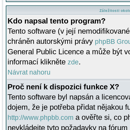
Záležitosti oko
Kdo napsal tento program?
Tento software (v její nemodifikované
chráněn autorskými právy
phpBB Gro
General Public Licence a může být vo
informací klikněte
.
zde
Návrat nahoru
Proč není k dispozici funkce X?
Tento software byl napsán a licenco
dojem, že je potřeba přidat nějakou f
a ověřte si, co 
http://www.phpbb.com
nevkládejte tyto požadavky na fóru