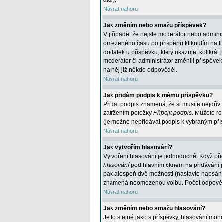
atd.
).
Návrat nahoru
Jak změním nebo smažu příspěvek?
V případě, že nejste moderátor nebo adminis
omezeného času po přispění) kliknutím na t
dodatek u příspěvku, který ukazuje, kolikrá
moderátor či administrátor změnili příspěve
na něj již někdo odpověděl.
Návrat nahoru
Jak přidám podpis k mému příspěvku?
Přidat podpis znamená, že si musíte nejdřív 
zatržením položky
Připojit podpis
. Můžete ro
(je možné nepřidávat podpis k vybraným pří
Návrat nahoru
Jak vytvořím hlasování?
Vytvoření hlasování je jednoduché. Když při
hlasování
pod hlavním oknem na přidávání př
pak alespoň dvě možnosti (nastavte napsán
znamená neomezenou volbu. Počet odpovědí, 
Návrat nahoru
Jak změním nebo smažu hlasování?
Je to stejné jako s příspěvky, hlasování m