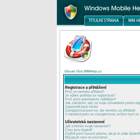
Obsah fóra WMHelp.cz
Registrace a přihlášení
Proč se nemohu přihlásit?
Je vůbec potřeba se registrovat?
Proč jsem automaticky odhlášen?
Jak zabráním, aby se moje uživatelské jméno ob
Zapomněl jsem heslo!
Zaregistroval jsem se, ale nemohu se přihlásit!
V minulosti jsem se zaregistroval, ovšem nyní se 
Uživatelská nastavení
Jak změním svoje nastavení?
Časy jsou špatně!
Změnil jsem časové pásmo, ale je to stále špatně
Můj jazyk není na seznamu!