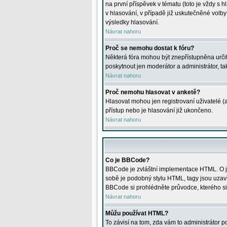
na první příspěvek v tématu (toto je vždy 
v hlasování, v případě již uskutečněné volb
výsledky hlasování.
Návrat nahoru
Proč se nemohu dostat k fóru?
Některá fóra mohou být znepřístupněna určitý
poskytnout jen moderátor a administrátor, tak
Návrat nahoru
Proč nemohu hlasovat v anketě?
Hlasovat mohou jen registrovaní uživatelé (
přístup nebo je hlasování již ukončeno.
Návrat nahoru
Co je BBCode?
BBCode je zvláštní implementace HTML. O je
sobě je podobný stylu HTML, tagy jsou uzavřen
BBCode si prohlédněte průvodce, kterého si
Návrat nahoru
Můžu používat HTML?
To závisí na tom, zda vám to administrátor po