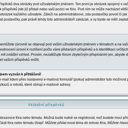
 příspěvků dva obrázky pod uživatelským jménem. Ten první je obrázek spojený s vaš
ik příspěvků jste již přidali nebo vaší pozici ve fóru. Pod ním se může nacházet vět
í obrázek každého uživatele. Záleží na administrátorovi, zda postavičky povolí či jak 
postavičky, pak právě tehdy toto administrátoři zakázali, a vy byste se měli zepta
nemůžete (úrovně se objevují pod vaším uživatelským jménem v tématech a na vaše
odnocení úrovní k rozlišení počtu vámi přidaných příspěvků a k identifikaci určitých
ít zvláštní vzhled. Prosím, nezatěžujte fórum zbytečným přispíváním jen, abyste d
 vašich příspěvků snížit.
 jsem vyzván k přihlášení!
-mail lidem přes nastavený e-mailový formulář (pokud administrátor tuto možnost po
azů a robotů, které sbírají e-mailové adresy.
Vkládání příspěvků
 obrazovce fóra nebo tématu. Možná bude nutné se registrovat, než budete moci přis
části fóra nebo tématu (Např.
Můžete přidat nová téma do tohoto fóra, Můžete hlasov