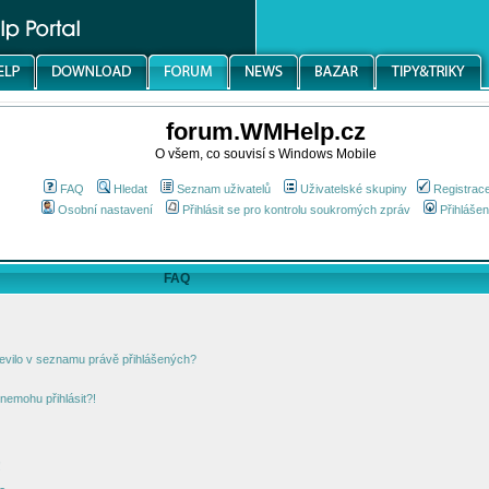
forum.WMHelp.cz
O všem, co souvisí s Windows Mobile
FAQ
Hledat
Seznam uživatelů
Uživatelské skupiny
Registrac
Osobní nastavení
Přihlásit se pro kontrolu soukromých zpráv
Přihlášen
FAQ
jevilo v seznamu právě přihlášených?
nemohu přihlásit?!
!