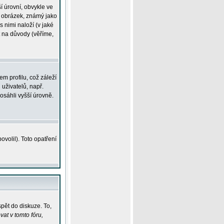
í úrovní, obvykle ve
ší obrázek, známý jako
s nimi naloží (v jaké
t na důvody (věříme,
m profilu, což záleží
 uživatelů, např.
osáhli vyšší úrovně.
volil). Toto opatření
pět do diskuze. To,
at v tomto fóru,