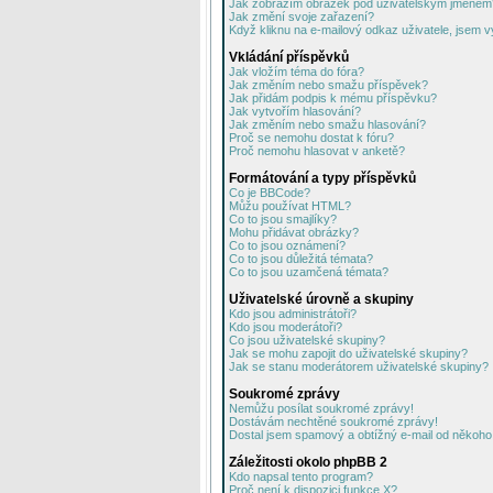
Jak zobrazím obrázek pod uživatelským jménem
Jak změní svoje zařazení?
Když kliknu na e-mailový odkaz uživatele, jsem v
Vkládání příspěvků
Jak vložím téma do fóra?
Jak změním nebo smažu příspěvek?
Jak přidám podpis k mému příspěvku?
Jak vytvořím hlasování?
Jak změním nebo smažu hlasování?
Proč se nemohu dostat k fóru?
Proč nemohu hlasovat v anketě?
Formátování a typy příspěvků
Co je BBCode?
Můžu používat HTML?
Co to jsou smajlíky?
Mohu přidávat obrázky?
Co to jsou oznámení?
Co to jsou důležitá témata?
Co to jsou uzamčená témata?
Uživatelské úrovně a skupiny
Kdo jsou administrátoři?
Kdo jsou moderátoři?
Co jsou uživatelské skupiny?
Jak se mohu zapojit do uživatelské skupiny?
Jak se stanu moderátorem uživatelské skupiny?
Soukromé zprávy
Nemůžu posílat soukromé zprávy!
Dostávám nechtěné soukromé zprávy!
Dostal jsem spamový a obtížný e-mail od někoho 
Záležitosti okolo phpBB 2
Kdo napsal tento program?
Proč není k dispozici funkce X?