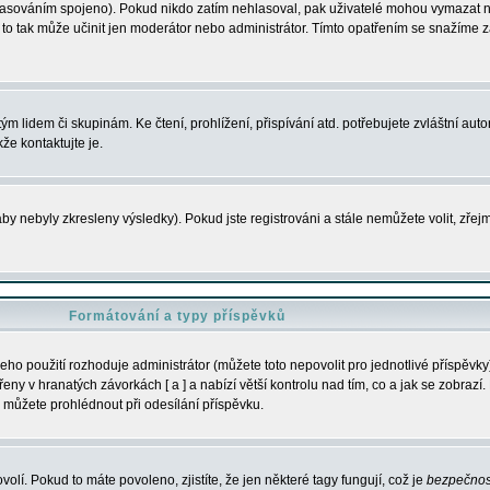
s hlasováním spojeno). Pokud nikdo zatím nehlasoval, pak uživatelé mohou vymazat
y to tak může učinit jen moderátor nebo administrátor. Tímto opatřením se snažíme z
m lidem či skupinám. Ke čtení, prohlížení, přispívání atd. potřebujete zvláštní auto
že kontaktujte je.
aby nebyly zkresleny výsledky). Pokud jste registrováni a stále nemůžete volit, zř
Formátování a typy příspěvků
ho použití rozhoduje administrátor (můžete toto nepovolit pro jednotlivé příspěv
y v hranatých závorkách [ a ] a nabízí větší kontrolu nad tím, co a jak se zobrazí. 
 můžete prohlédnout při odesílání příspěvku.
volí. Pokud to máte povoleno, zjistíte, že jen některé tagy fungují, což je
bezpečnos