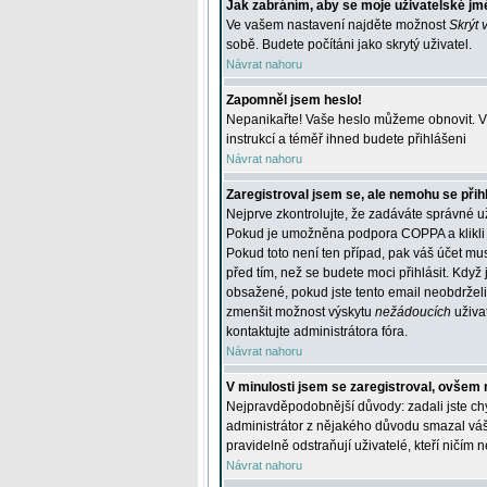
Jak zabráním, aby se moje uživatelské jm
Ve vašem nastavení najděte možnost
Skrýt 
sobě. Budete počítáni jako skrytý uživatel.
Návrat nahoru
Zapomněl jsem heslo!
Nepanikařte! Vaše heslo můžeme obnovit. V 
instrukcí a téměř ihned budete přihlášeni
Návrat nahoru
Zaregistroval jsem se, ale nemohu se přihl
Nejprve zkontrolujte, že zadáváte správné u
Pokud je umožněna podpora COPPA a klikli j
Pokud toto není ten případ, pak váš účet mus
před tím, než se budete moci přihlásit. Když 
obsažené, pokud jste tento email neobdrželi
zmenšit možnost výskytu
nežádoucích
uživat
kontaktujte administrátora fóra.
Návrat nahoru
V minulosti jsem se zaregistroval, ovšem 
Nejpravděpodobnější důvody: zadali jste chyb
administrátor z nějakého důvodu smazal váš ú
pravidelně odstraňují uživatelé, kteří ničím 
Návrat nahoru