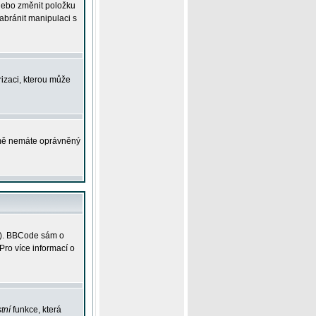
 nebo změnit položku
abránit manipulaci s
rizaci, kterou může
ejmě nemáte oprávněný
ky). BBCode sám o
Pro více informací o
tní
funkce, která