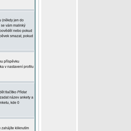
u (někdy jen do
í se vám malinký
odpověděl nebo pokud
íspěvek smazat, pokud
mu příspěvku
ka v nastavení profilu
ět tlačítko
Přidat
 zadat název ankety a
anketu, kde 0
zahájíte kliknutím