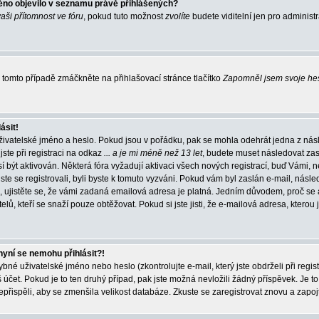
éno objevilo v seznamu právě přihlášených?
vaši přítomnost ve fóru
, pokud tuto možnost
zvolíte
budete viditelní jen pro administ
tomto případě zmáčkněte na přihlašovací stránce tlačítko
Zapomněl jsem svoje he
ásit!
živatelské jméno a heslo. Pokud jsou v pořádku, pak se mohla odehrát jedna z násl
ste při registraci na odkaz
... a je mi méně než 13 let
, budete muset následovat zas
í být aktivován. Některá fóra vyžadují aktivaci všech nových registrací, buď Vámi,
jste se registrovali, byli byste k tomuto vyzváni. Pokud vám byl zaslán e-mail, násle
, ujistěte se, že vámi zadaná emailová adresa je platná. Jedním důvodem, proč se 
elů, kteří se snaží pouze obtěžovat. Pokud si jste jisti, že e-mailová adresa, kterou j
nyní se nemohu přihlásit?!
né uživatelské jméno nebo heslo (zkontrolujte e-mail, který jste obdrželi při regis
čet. Pokud je to ten druhý případ, pak jste možná nevložili žádný příspěvek. Je to
nepřispěli, aby se zmenšila velikost databáze. Zkuste se zaregistrovat znovu a zapoj