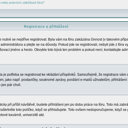
nebo právních záležitostí fóra?
Registrace a přihlášení
je nutné se nejdříve registrovat. Byla vám na fóru zakázána činnost (v takovém příp
dministrátora a ptejte se na důvody. Pokud jste se registrovali, nebyli jste z fóra v
lašovací jméno a heslo. Obvykle toto bývá ten problém a pokud není, kontaktujte ad
da je potřeba se registrovat ke vkládání příspěvků. Samozřejmě, že registrace vám d
ako např. postavičky, soukromé zprávy, posílání e-mailů uživatelům, přihlášení d
jen pár chvil.
icky při příští návštěvě
, budete přihlášeni jen po dobu práce na fóru. Toto má zabrá
 zaškrtněte toto políčko, když se přihlašujete. Toto ovšem nedoporučujeme, když se 
etové kavárně, univerzitě atd.