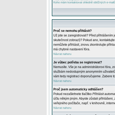
Koho mám kontaktovat ohledně obtížných e-mailů 
Proč se nemohu přihlásit?
Už jste se zaregistrovali? Před přihlášením 
skutečnost zobrazí)? Pokud ano, kontaktujte a
nemůžete přihlásit, znovu zkontrolujte přih
má chybné nastavení fóra.
Návrat nahoru
Je vůbec potřeba se registrovat?
Nemusíte. Vše je na administrátorovi fóra, z
službám nedostupným anonymním uživatelům, j
vám tedy registraci doporučujeme. Zabere to 
Návrat nahoru
Proč jsem automaticky odhlášen?
Pokud nezaškrtnete tlačítko
Přihlásit automat
účtu někým jiným. Abyste zůstali přihlášeni,
veřejného počítače, např. v knihovně, intern
Návrat nahoru