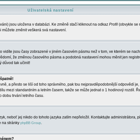
Uživatelská nastavení
váni) jsou uložena v databázi. Ke změně stačí kliknout na odkaz
Profil
(obvykle se n
 si můžete změnit veškerá svá nastavení.
o vidíte jsou časy zobrazené v jiném časovém pásmu než v tom, ve kterém se nacház
 vědomí, že změnou časového pásma a podobná nastavení mohou měnit jen registro
ý důvod tak učinit!
 špatně!
rávně, a přesto se liší od toho správného, pak tou nejpravděpodobnější odpovědí je, 
dílu mezi standardním a letním časem, takže se může jednat o 1 hodinový rozdíl. 
dobu trvání letního času.
yk, neboť jej nikdo do tohoto jazyka zatím nepřeložil. Kontaktujte administrátora, p
te na stránky
.
phpBB Group
jménem?