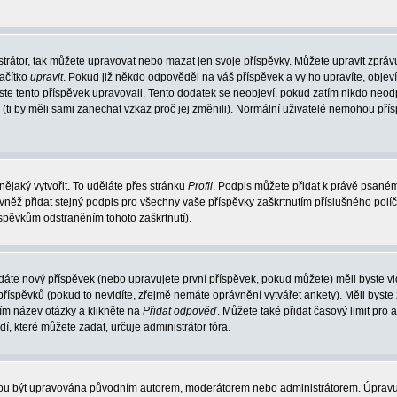
trátor, tak můžete upravovat nebo mazat jen svoje příspěvky. Můžete upravit zpráv
lačítko
upravit
. Pokud již někdo odpověděl na váš příspěvek a vy ho upravíte, objev
t jste tento příspěvek upravovali. Tento dodatek se neobjeví, pokud zatím nikdo ne
k (ti by měli sami zanechat vzkaz proč jej změnili). Normální uživatelé nemohou př
nějaký vytvořit. To uděláte přes stránku
Profil
. Podpis můžete přidat k právě psané
vněž přidat stejný podpis pro všechny vaše příspěvky zaškrtnutím příslušného políč
spěvkům odstraněním tohoto zaškrtnutí).
dáte nový příspěvek (nebo upravujete první příspěvek, pokud můžete) měli byste vid
íspěvků (pokud to nevidíte, zřejmě nemáte oprávnění vytvářet ankety). Měli byste
ím název otázky a klikněte na
Přidat odpověď
. Můžete také přidat časový limit pro 
které můžete zadat, určuje administrátor fóra.
ohou být upravována původním autorem, moderátorem nebo administrátorem. Úpravu 