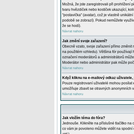
Možná, že jste zaregistrovali při prohlížení
tvaru hvězdiček nebo kostiček ukazující, kol
"postavička" (avatar), což je vlastně unikátn
podobě se zobrazí). Pokud nemůžete využívat 
že se hodí).
Návrat nahoru
Jak změní svoje zařazení?
Obecně vzato, svoje zařazení přímo změnit 
na použitém vzhledu). Většina fór používají h
označení moderátorů a administrátorů může m
Moderátor nebo administrátor pak může počet
Návrat nahoru
Když kliknu na e-mailový odkaz uživatele,
Pouze registrovaní uživatelé mohou posílat e
umožňuje zbavit se otravných anonymních vzk
Návrat nahoru
Jak vložím téma do fóra?
Jednouše. Klikněte na příslušné tlačítko na
co vám je povoleno můžete vidět na spodní 