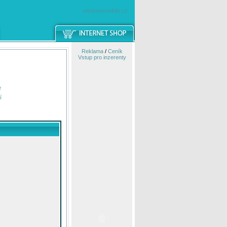
windowsmobile.cz
Reklama
/
Ceník
Vstup pro inzerenty
e
í