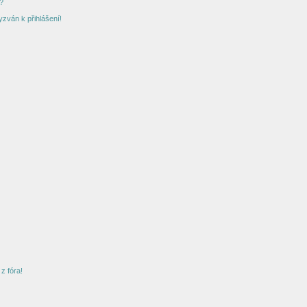
?
yzván k přihlášení!
z fóra!