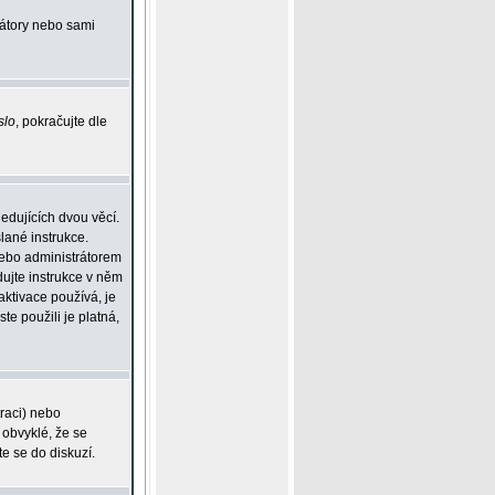
rátory nebo sami
slo
, pokračujte dle
edujících dvou věcí.
lané instrukce.
 nebo administrátorem
dujte instrukce v něm
aktivace používá, je
ste použili je platná,
traci) nebo
 obvyklé, že se
te se do diskuzí.