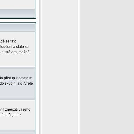
adě se tato
yloučeni a stále se
ministrátora, možná
á přístup k ostatním
o skupin, atd. Vřele
nit zneužití vašeho
přihlašujete z