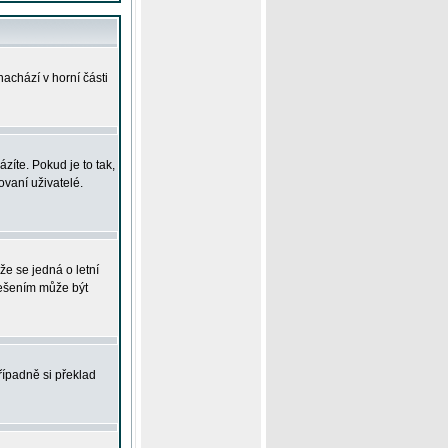
achází v horní části
íte. Pokud je to tak,
vaní uživatelé.
že se jedná o letní
Řešením může být
řípadně si překlad