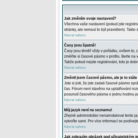
Jak změním svoje nastavení?
Všechna vaše nastavení (pokud jste registro
stránky, ale nemusí to být pravidlem). Takto
Návrat nahoru
Časy jsou špatně!
Časy jsou téměř vždy v pořádku, ovšem to, c
změňte si časové pásmo v profilu. Berte na
Takže pokud nejste registrováni, toto je dobr
Návrat nahoru
Změnil jsem časové pásmo, ale je to stále
Jste si jisti, že jste zadali časové pásmo sp
čas. Fórum není stavěno na uplatňování roz
posunutí časového pásma o jednu hodinu po 
Návrat nahoru
Můj jazyk není na seznamu!
Zřejmě administrátor nenainstaloval tento jaz
vytvořte sami. Pro více informací se podívej
Návrat nahoru
Jak zobrazím obrázek pod uživatelským 