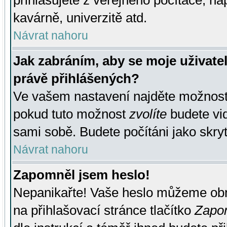
přihlašujete z veřejného počítače, na
kavárně, univerzitě atd.
Návrat nahoru
Jak zabráním, aby se moje uživate
právě přihlášených?
Ve vašem nastavení najděte možnos
pokud tuto možnost
zvolíte
budete vid
sami sobě. Budete počítáni jako skryt
Návrat nahoru
Zapomněl jsem heslo!
Nepanikařte! Vaše heslo můžeme obn
na přihlašovací stránce tlačítko
Zapom