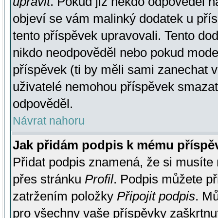
upravit
. Pokud již někdo odpověděl na
objeví se vám malinký dodatek u přísp
tento příspěvek upravovali. Tento do
nikdo neodpověděl nebo pokud moderá
příspěvek (ti by měli sami zanechat v
uživatelé nemohou příspěvek smazat,
odpověděl.
Návrat nahoru
Jak přidám podpis k mému příspě
Přidat podpis znamená, že si musíte n
přes stránku
Profil
. Podpis můžete p
zatržením položky
Připojit podpis
. Mů
pro všechny vaše příspěvky zaškrtnut