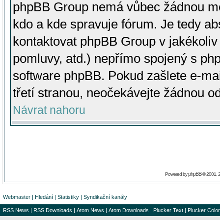
phpBB Group nemá vůbec žádnou moc 
kdo a kde spravuje fórum. Je tedy a
kontaktovat phpBB Group v jakékoliv p
pomluvy, atd.) nepřímo spojený s p
software phpBB. Pokud zašlete e-mai
třetí stranou, neočekávejte žádnou o
Návrat nahoru
phpBB
Powered by
© 2001, 
Webmaster
|
Hledání
|
Statistiky
|
Syndikační kanály
RSS News
|
RSS Downloads
|
Atom News
|
Atom Downloads
|
Plucker Text
|
Plucker Color