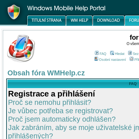
fo
O všem
FAQ
Hledat
Sez
Osobní nastavení
Při
Obsah fóra WMHelp.cz
FAQ
Registrace a přihlášení
Proč se nemohu přihlásit?
Je vůbec potřeba se registrovat?
Proč jsem automaticky odhlášen?
Jak zabráním, aby se moje uživatelské 
přihlášených?