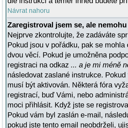
dle instrukcí a téměř ihned budete př
Návrat nahoru
Zaregistroval jsem se, ale nemohu 
Nejprve zkontrolujte, že zadáváte sp
Pokud jsou v pořádku, pak se mohla o
dvou věcí. Pokud je umožněna podpora
registraci na odkaz
... a je mi méně n
následovat zaslané instrukce. Pokud t
musí být aktivován. Některá fóra vyž
registrací, buď Vámi, nebo administr
moci přihlásit. Když jste se registrova
Pokud vám byl zaslán e-mail, násled
pokud jste tento email neobdrželi, uj