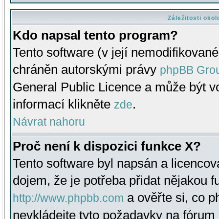
Záležitosti oko
Kdo napsal tento program?
Tento software (v její nemodifikované
chráněn autorskými právy
phpBB Gro
General Public Licence a může být vo
informací klikněte
.
zde
Návrat nahoru
Proč není k dispozici funkce X?
Tento software byl napsán a licenco
dojem, že je potřeba přidat nějakou f
a ověřte si, co 
http://www.phpbb.com
nevkládejte tyto požadavky na fóru