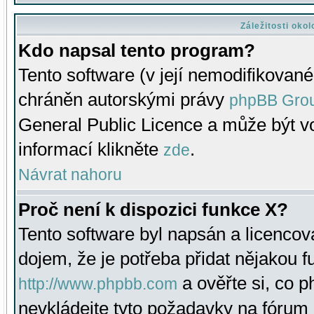
Záležitosti oko
Kdo napsal tento program?
Tento software (v její nemodifikované
chráněn autorskými právy
phpBB Gro
General Public Licence a může být vo
informací klikněte
.
zde
Návrat nahoru
Proč není k dispozici funkce X?
Tento software byl napsán a licenco
dojem, že je potřeba přidat nějakou f
a ověřte si, co 
http://www.phpbb.com
nevkládejte tyto požadavky na fóru