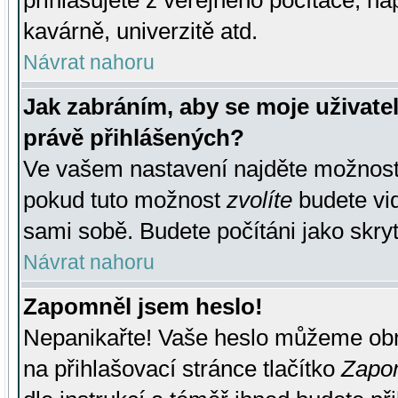
přihlašujete z veřejného počítače, na
kavárně, univerzitě atd.
Návrat nahoru
Jak zabráním, aby se moje uživate
právě přihlášených?
Ve vašem nastavení najděte možnos
pokud tuto možnost
zvolíte
budete vid
sami sobě. Budete počítáni jako skryt
Návrat nahoru
Zapomněl jsem heslo!
Nepanikařte! Vaše heslo můžeme obn
na přihlašovací stránce tlačítko
Zapom