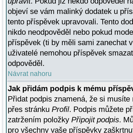
upravit
. Pokud již někdo odpověděl na
objeví se vám malinký dodatek u přísp
tento příspěvek upravovali. Tento do
nikdo neodpověděl nebo pokud moderá
příspěvek (ti by měli sami zanechat v
uživatelé nemohou příspěvek smazat,
odpověděl.
Návrat nahoru
Jak přidám podpis k mému příspě
Přidat podpis znamená, že si musíte n
přes stránku
Profil
. Podpis můžete p
zatržením položky
Připojit podpis
. Mů
pro všechny vaše příspěvky zaškrtnut