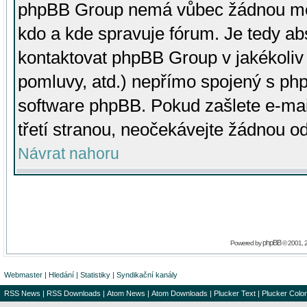
phpBB Group nemá vůbec žádnou moc 
kdo a kde spravuje fórum. Je tedy a
kontaktovat phpBB Group v jakékoliv p
pomluvy, atd.) nepřímo spojený s p
software phpBB. Pokud zašlete e-mai
třetí stranou, neočekávejte žádnou o
Návrat nahoru
phpBB
Powered by
© 2001, 
Webmaster
|
Hledání
|
Statistiky
|
Syndikační kanály
RSS News
|
RSS Downloads
|
Atom News
|
Atom Downloads
|
Plucker Text
|
Plucker Color