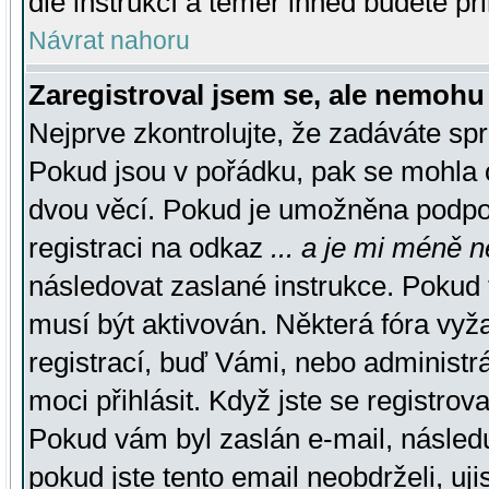
dle instrukcí a téměř ihned budete př
Návrat nahoru
Zaregistroval jsem se, ale nemohu 
Nejprve zkontrolujte, že zadáváte sp
Pokud jsou v pořádku, pak se mohla o
dvou věcí. Pokud je umožněna podpora
registraci na odkaz
... a je mi méně n
následovat zaslané instrukce. Pokud t
musí být aktivován. Některá fóra vyž
registrací, buď Vámi, nebo administr
moci přihlásit. Když jste se registrova
Pokud vám byl zaslán e-mail, násled
pokud jste tento email neobdrželi, uj