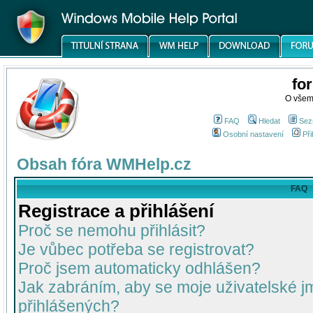
fo
O všem
FAQ
Hledat
Sez
Osobní nastavení
Při
Obsah fóra WMHelp.cz
FAQ
Registrace a přihlášení
Proč se nemohu přihlásit?
Je vůbec potřeba se registrovat?
Proč jsem automaticky odhlášen?
Jak zabráním, aby se moje uživatelské 
přihlášených?