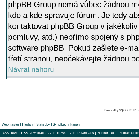
phpBB Group nemá vůbec žádnou moc 
kdo a kde spravuje fórum. Je tedy a
kontaktovat phpBB Group v jakékoliv p
pomluvy, atd.) nepřímo spojený s p
software phpBB. Pokud zašlete e-mai
třetí stranou, neočekávejte žádnou o
Návrat nahoru
phpBB
Powered by
© 2001, 
Webmaster
|
Hledání
|
Statistiky
|
Syndikační kanály
RSS News
|
RSS Downloads
|
Atom News
|
Atom Downloads
|
Plucker Text
|
Plucker Color