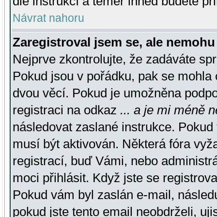
dle instrukcí a téměř ihned budete př
Návrat nahoru
Zaregistroval jsem se, ale nemohu 
Nejprve zkontrolujte, že zadáváte sp
Pokud jsou v pořádku, pak se mohla o
dvou věcí. Pokud je umožněna podpora
registraci na odkaz
... a je mi méně n
následovat zaslané instrukce. Pokud t
musí být aktivován. Některá fóra vyž
registrací, buď Vámi, nebo administr
moci přihlásit. Když jste se registrova
Pokud vám byl zaslán e-mail, násled
pokud jste tento email neobdrželi, uj