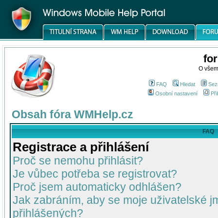
fo
O všem
FAQ
Hledat
Sez
Osobní nastavení
Při
Obsah fóra WMHelp.cz
FAQ
Registrace a přihlášení
Proč se nemohu přihlásit?
Je vůbec potřeba se registrovat?
Proč jsem automaticky odhlášen?
Jak zabráním, aby se moje uživatelské 
přihlášených?