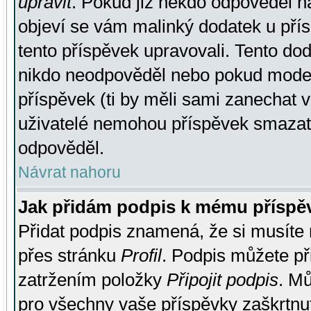
upravit
. Pokud již někdo odpověděl na
objeví se vám malinký dodatek u přísp
tento příspěvek upravovali. Tento do
nikdo neodpověděl nebo pokud moderá
příspěvek (ti by měli sami zanechat v
uživatelé nemohou příspěvek smazat,
odpověděl.
Návrat nahoru
Jak přidám podpis k mému příspě
Přidat podpis znamená, že si musíte n
přes stránku
Profil
. Podpis můžete p
zatržením položky
Připojit podpis
. Mů
pro všechny vaše příspěvky zaškrtnut