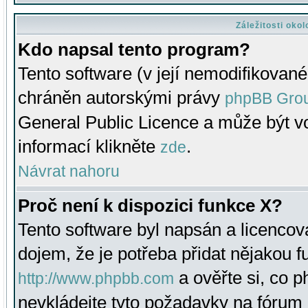
Záležitosti oko
Kdo napsal tento program?
Tento software (v její nemodifikované
chráněn autorskými právy
phpBB Gro
General Public Licence a může být vo
informací klikněte
.
zde
Návrat nahoru
Proč není k dispozici funkce X?
Tento software byl napsán a licenco
dojem, že je potřeba přidat nějakou f
a ověřte si, co 
http://www.phpbb.com
nevkládejte tyto požadavky na fóru