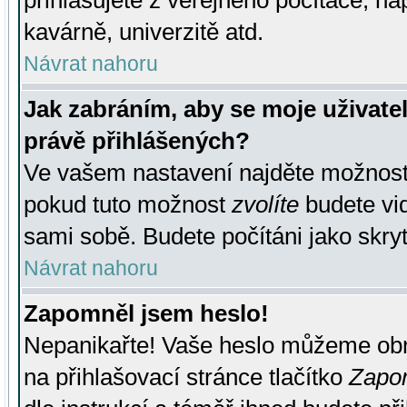
přihlašujete z veřejného počítače, na
kavárně, univerzitě atd.
Návrat nahoru
Jak zabráním, aby se moje uživate
právě přihlášených?
Ve vašem nastavení najděte možnos
pokud tuto možnost
zvolíte
budete vid
sami sobě. Budete počítáni jako skryt
Návrat nahoru
Zapomněl jsem heslo!
Nepanikařte! Vaše heslo můžeme obn
na přihlašovací stránce tlačítko
Zapom