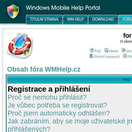
fo
O všem
FAQ
Hledat
Sez
Osobní nastavení
Při
Obsah fóra WMHelp.cz
FAQ
Registrace a přihlášení
Proč se nemohu přihlásit?
Je vůbec potřeba se registrovat?
Proč jsem automaticky odhlášen?
Jak zabráním, aby se moje uživatelské 
přihlášených?