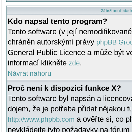
Záležitosti oko
Kdo napsal tento program?
Tento software (v její nemodifikované
chráněn autorskými právy
phpBB Gro
General Public Licence a může být vo
informací klikněte
.
zde
Návrat nahoru
Proč není k dispozici funkce X?
Tento software byl napsán a licenco
dojem, že je potřeba přidat nějakou f
a ověřte si, co 
http://www.phpbb.com
nevkládejte tyto požadavky na fóru