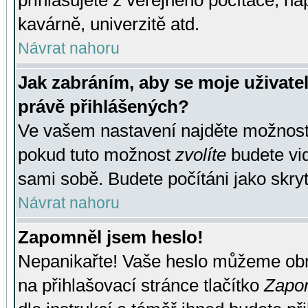
přihlašujete z veřejného počítače, na
kavárně, univerzitě atd.
Návrat nahoru
Jak zabráním, aby se moje uživate
právě přihlášených?
Ve vašem nastavení najděte možnos
pokud tuto možnost
zvolíte
budete vid
sami sobě. Budete počítáni jako skryt
Návrat nahoru
Zapomněl jsem heslo!
Nepanikařte! Vaše heslo můžeme obn
na přihlašovací stránce tlačítko
Zapom