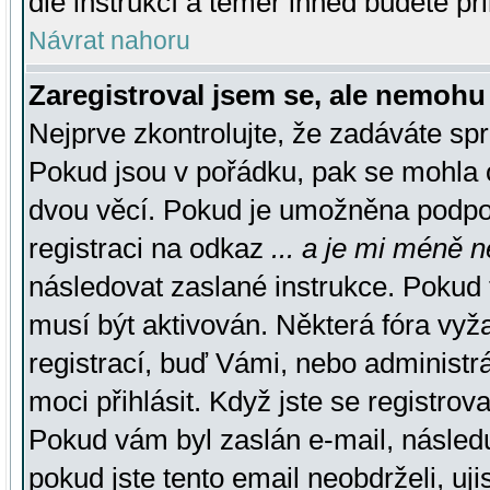
dle instrukcí a téměř ihned budete př
Návrat nahoru
Zaregistroval jsem se, ale nemohu 
Nejprve zkontrolujte, že zadáváte sp
Pokud jsou v pořádku, pak se mohla o
dvou věcí. Pokud je umožněna podpora
registraci na odkaz
... a je mi méně n
následovat zaslané instrukce. Pokud t
musí být aktivován. Některá fóra vyž
registrací, buď Vámi, nebo administr
moci přihlásit. Když jste se registrova
Pokud vám byl zaslán e-mail, násled
pokud jste tento email neobdrželi, uj