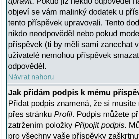
upravit
. Pokud již někdo odpověděl na
objeví se vám malinký dodatek u přísp
tento příspěvek upravovali. Tento do
nikdo neodpověděl nebo pokud moderá
příspěvek (ti by měli sami zanechat v
uživatelé nemohou příspěvek smazat,
odpověděl.
Návrat nahoru
Jak přidám podpis k mému příspě
Přidat podpis znamená, že si musíte n
přes stránku
Profil
. Podpis můžete p
zatržením položky
Připojit podpis
. Mů
pro všechny vaše příspěvky zaškrtnut