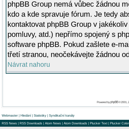
phpBB Group nemá vůbec žádnou moc 
kdo a kde spravuje fórum. Je tedy a
kontaktovat phpBB Group v jakékoliv p
pomluvy, atd.) nepřímo spojený s p
software phpBB. Pokud zašlete e-mai
třetí stranou, neočekávejte žádnou o
Návrat nahoru
phpBB
Powered by
© 2001, 
Webmaster
|
Hledání
|
Statistiky
|
Syndikační kanály
RSS News
|
RSS Downloads
|
Atom News
|
Atom Downloads
|
Plucker Text
|
Plucker Color