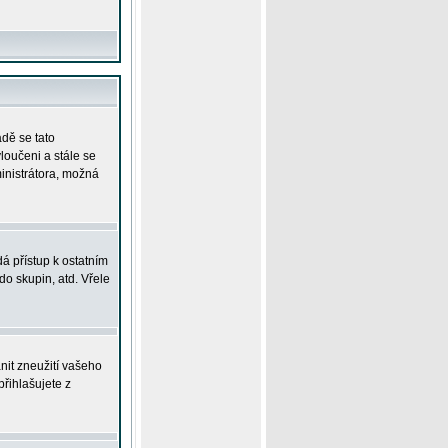
adě se tato
yloučeni a stále se
ministrátora, možná
á přístup k ostatním
o skupin, atd. Vřele
nit zneužití vašeho
přihlašujete z