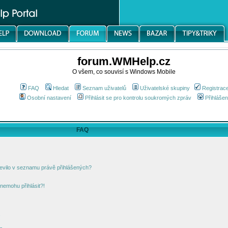
forum.WMHelp.cz
O všem, co souvisí s Windows Mobile
FAQ
Hledat
Seznam uživatelů
Uživatelské skupiny
Registrac
Osobní nastavení
Přihlásit se pro kontrolu soukromých zpráv
Přihlášen
FAQ
jevilo v seznamu právě přihlášených?
nemohu přihlásit?!
!