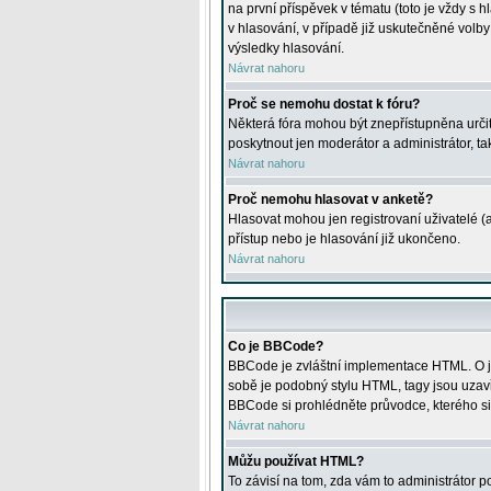
na první příspěvek v tématu (toto je vždy 
v hlasování, v případě již uskutečněné volb
výsledky hlasování.
Návrat nahoru
Proč se nemohu dostat k fóru?
Některá fóra mohou být znepřístupněna určitý
poskytnout jen moderátor a administrátor, tak
Návrat nahoru
Proč nemohu hlasovat v anketě?
Hlasovat mohou jen registrovaní uživatelé (
přístup nebo je hlasování již ukončeno.
Návrat nahoru
Co je BBCode?
BBCode je zvláštní implementace HTML. O je
sobě je podobný stylu HTML, tagy jsou uzavřen
BBCode si prohlédněte průvodce, kterého si
Návrat nahoru
Můžu používat HTML?
To závisí na tom, zda vám to administrátor po