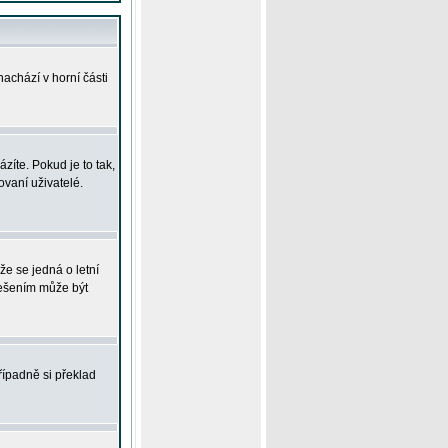
achází v horní části
íte. Pokud je to tak,
vaní uživatelé.
že se jedná o letní
Řešením může být
řípadně si překlad