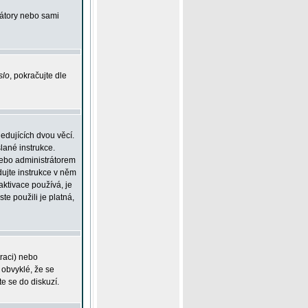
rátory nebo sami
slo
, pokračujte dle
edujících dvou věcí.
lané instrukce.
 nebo administrátorem
dujte instrukce v něm
aktivace používá, je
ste použili je platná,
traci) nebo
 obvyklé, že se
te se do diskuzí.