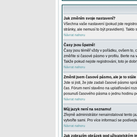
Jak změním svoje nastavení?
Všechna vaše nastavení (pokud jste registro
stránky, ale nemusí to být pravidlem). Takto
Návrat nahoru
Časy jsou špatně!
Časy jsou téměř vždy v pořádku, ovšem to, c
změňte si časové pásmo v profilu. Berte na
Takže pokud nejste registrováni, toto je dobr
Návrat nahoru
Změnil jsem časové pásmo, ale je to stále
Jste si jisti, že jste zadali časové pásmo sp
čas. Fórum není stavěno na uplatňování roz
posunutí časového pásma o jednu hodinu po 
Návrat nahoru
Můj jazyk není na seznamu!
Zřejmě administrátor nenainstaloval tento jaz
vytvořte sami. Pro více informací se podívej
Návrat nahoru
Jak zobrazím obrázek pod uživatelským 