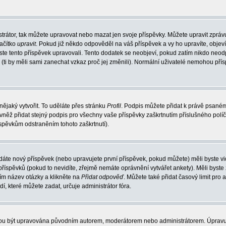
trátor, tak můžete upravovat nebo mazat jen svoje příspěvky. Můžete upravit zpráv
lačítko
upravit
. Pokud již někdo odpověděl na váš příspěvek a vy ho upravíte, objev
t jste tento příspěvek upravovali. Tento dodatek se neobjeví, pokud zatím nikdo ne
k (ti by měli sami zanechat vzkaz proč jej změnili). Normální uživatelé nemohou př
nějaký vytvořit. To uděláte přes stránku
Profil
. Podpis můžete přidat k právě psané
vněž přidat stejný podpis pro všechny vaše příspěvky zaškrtnutím příslušného políč
spěvkům odstraněním tohoto zaškrtnutí).
dáte nový příspěvek (nebo upravujete první příspěvek, pokud můžete) měli byste vid
íspěvků (pokud to nevidíte, zřejmě nemáte oprávnění vytvářet ankety). Měli byste
ím název otázky a klikněte na
Přidat odpověď
. Můžete také přidat časový limit pro 
které můžete zadat, určuje administrátor fóra.
ohou být upravována původním autorem, moderátorem nebo administrátorem. Úpravu 