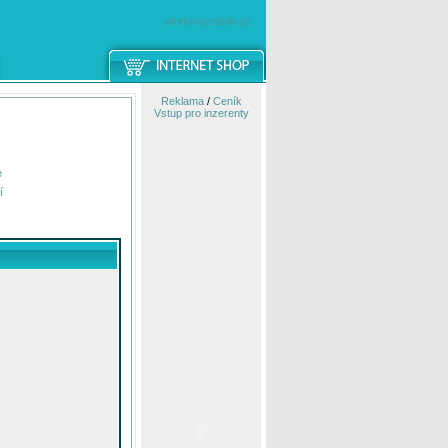
windowsmobile.cz
Reklama
/
Ceník
Vstup pro inzerenty
e
í