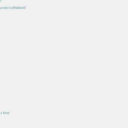
?
yzván k přihlášení!
z fóra!