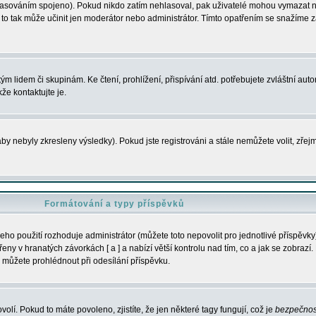
s hlasováním spojeno). Pokud nikdo zatím nehlasoval, pak uživatelé mohou vymazat
y to tak může učinit jen moderátor nebo administrátor. Tímto opatřením se snažíme z
m lidem či skupinám. Ke čtení, prohlížení, přispívání atd. potřebujete zvláštní auto
že kontaktujte je.
aby nebyly zkresleny výsledky). Pokud jste registrováni a stále nemůžete volit, zř
Formátování a typy příspěvků
ho použití rozhoduje administrátor (můžete toto nepovolit pro jednotlivé příspěv
y v hranatých závorkách [ a ] a nabízí větší kontrolu nad tím, co a jak se zobrazí. 
 můžete prohlédnout při odesílání příspěvku.
volí. Pokud to máte povoleno, zjistíte, že jen některé tagy fungují, což je
bezpečnos