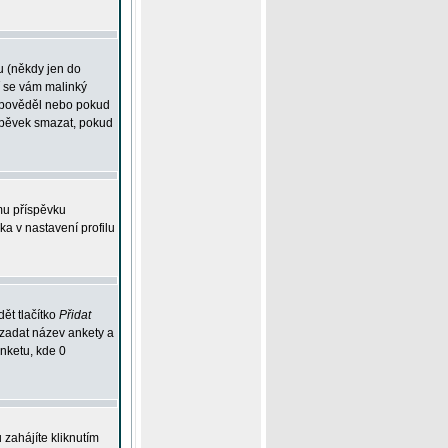
u (někdy jen do
í se vám malinký
odpověděl nebo pokud
íspěvek smazat, pokud
mu příspěvku
ka v nastavení profilu
ět tlačítko
Přidat
 zadat název ankety a
anketu, kde 0
zahájíte kliknutím