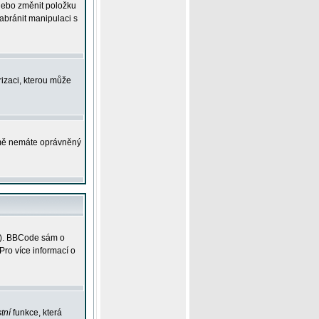
 nebo změnit položku
abránit manipulaci s
rizaci, kterou může
ejmě nemáte oprávněný
ky). BBCode sám o
Pro více informací o
tní
funkce, která