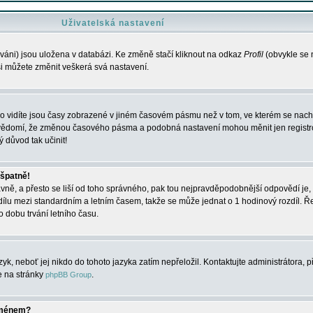
Uživatelská nastavení
váni) jsou uložena v databázi. Ke změně stačí kliknout na odkaz
Profil
(obvykle se n
 si můžete změnit veškerá svá nastavení.
o vidíte jsou časy zobrazené v jiném časovém pásmu než v tom, ve kterém se nacház
 vědomí, že změnou časového pásma a podobná nastavení mohou měnit jen registro
ý důvod tak učinit!
 špatně!
rávně, a přesto se liší od toho správného, pak tou nejpravděpodobnější odpovědí je, 
dílu mezi standardním a letním časem, takže se může jednat o 1 hodinový rozdíl. 
dobu trvání letního času.
yk, neboť jej nikdo do tohoto jazyka zatím nepřeložil. Kontaktujte administrátora, p
te na stránky
.
phpBB Group
jménem?