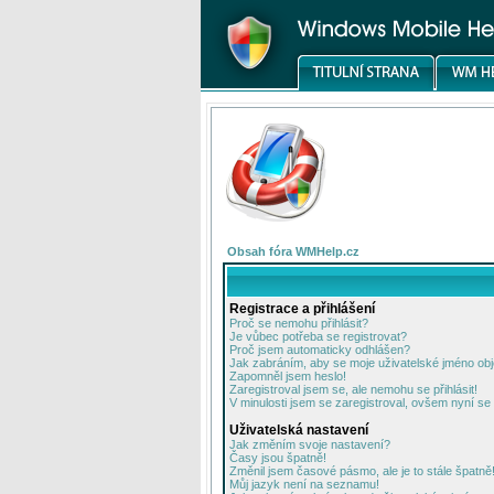
Obsah fóra WMHelp.cz
Registrace a přihlášení
Proč se nemohu přihlásit?
Je vůbec potřeba se registrovat?
Proč jsem automaticky odhlášen?
Jak zabráním, aby se moje uživatelské jméno ob
Zapomněl jsem heslo!
Zaregistroval jsem se, ale nemohu se přihlásit!
V minulosti jsem se zaregistroval, ovšem nyní se 
Uživatelská nastavení
Jak změním svoje nastavení?
Časy jsou špatně!
Změnil jsem časové pásmo, ale je to stále špatně
Můj jazyk není na seznamu!