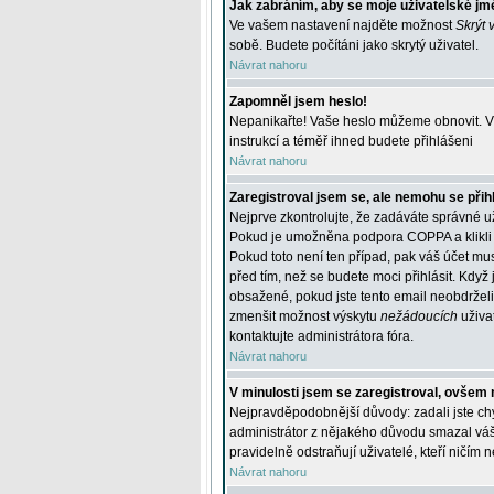
Jak zabráním, aby se moje uživatelské jm
Ve vašem nastavení najděte možnost
Skrýt 
sobě. Budete počítáni jako skrytý uživatel.
Návrat nahoru
Zapomněl jsem heslo!
Nepanikařte! Vaše heslo můžeme obnovit. V 
instrukcí a téměř ihned budete přihlášeni
Návrat nahoru
Zaregistroval jsem se, ale nemohu se přihl
Nejprve zkontrolujte, že zadáváte správné u
Pokud je umožněna podpora COPPA a klikli j
Pokud toto není ten případ, pak váš účet mus
před tím, než se budete moci přihlásit. Když 
obsažené, pokud jste tento email neobdrželi
zmenšit možnost výskytu
nežádoucích
uživat
kontaktujte administrátora fóra.
Návrat nahoru
V minulosti jsem se zaregistroval, ovšem 
Nejpravděpodobnější důvody: zadali jste chyb
administrátor z nějakého důvodu smazal váš ú
pravidelně odstraňují uživatelé, kteří ničím 
Návrat nahoru