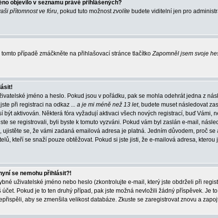
éno objevilo v seznamu právě přihlášených?
vaši přítomnost ve fóru
, pokud tuto možnost
zvolíte
budete viditelní jen pro administ
tomto případě zmáčkněte na přihlašovací stránce tlačítko
Zapomněl jsem svoje he
ásit!
živatelské jméno a heslo. Pokud jsou v pořádku, pak se mohla odehrát jedna z násl
ste při registraci na odkaz
... a je mi méně než 13 let
, budete muset následovat zas
í být aktivován. Některá fóra vyžadují aktivaci všech nových registrací, buď Vámi,
jste se registrovali, byli byste k tomuto vyzváni. Pokud vám byl zaslán e-mail, násle
, ujistěte se, že vámi zadaná emailová adresa je platná. Jedním důvodem, proč se 
elů, kteří se snaží pouze obtěžovat. Pokud si jste jisti, že e-mailová adresa, kterou j
nyní se nemohu přihlásit?!
né uživatelské jméno nebo heslo (zkontrolujte e-mail, který jste obdrželi při regis
čet. Pokud je to ten druhý případ, pak jste možná nevložili žádný příspěvek. Je to
nepřispěli, aby se zmenšila velikost databáze. Zkuste se zaregistrovat znovu a zapoj