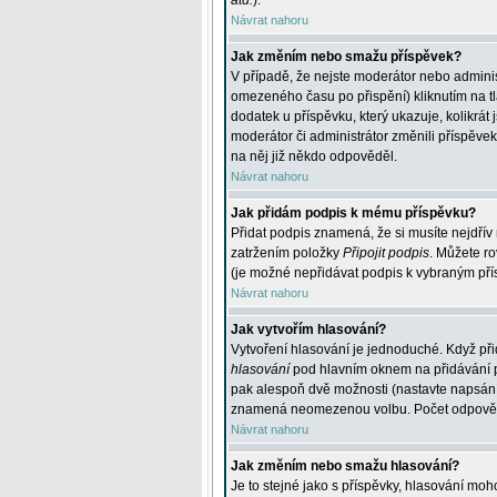
atd.
).
Návrat nahoru
Jak změním nebo smažu příspěvek?
V případě, že nejste moderátor nebo adminis
omezeného času po přispění) kliknutím na t
dodatek u příspěvku, který ukazuje, kolikrá
moderátor či administrátor změnili příspěve
na něj již někdo odpověděl.
Návrat nahoru
Jak přidám podpis k mému příspěvku?
Přidat podpis znamená, že si musíte nejdřív 
zatržením položky
Připojit podpis
. Můžete ro
(je možné nepřidávat podpis k vybraným pří
Návrat nahoru
Jak vytvořím hlasování?
Vytvoření hlasování je jednoduché. Když při
hlasování
pod hlavním oknem na přidávání př
pak alespoň dvě možnosti (nastavte napsán
znamená neomezenou volbu. Počet odpovědí, 
Návrat nahoru
Jak změním nebo smažu hlasování?
Je to stejné jako s příspěvky, hlasování m