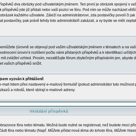
 příspěvků dva obrázky pod uživatelským jménem. Ten první je obrázek spojený s vaš
ik příspěvků jste již přidali nebo vaší pozici ve fóru. Pod ním se může nacházet vět
í obrázek každého uživatele. Záleží na administrátorovi, zda postavičky povolí či jak 
postavičky, pak právě tehdy toto administrátoři zakázali, a vy byste se měli zepta
nemůžete (úrovně se objevují pod vaším uživatelským jménem v tématech a na vaše
odnocení úrovní k rozlišení počtu vámi přidaných příspěvků a k identifikaci určitých
ít zvláštní vzhled. Prosím, nezatěžujte fórum zbytečným přispíváním jen, abyste d
 vašich příspěvků snížit.
 jsem vyzván k přihlášení!
-mail lidem přes nastavený e-mailový formulář (pokud administrátor tuto možnost po
azů a robotů, které sbírají e-mailové adresy.
Vkládání příspěvků
 obrazovce fóra nebo tématu. Možná bude nutné se registrovat, než budete moci přis
části fóra nebo tématu (Např.
Můžete přidat nová téma do tohoto fóra, Můžete hlasov