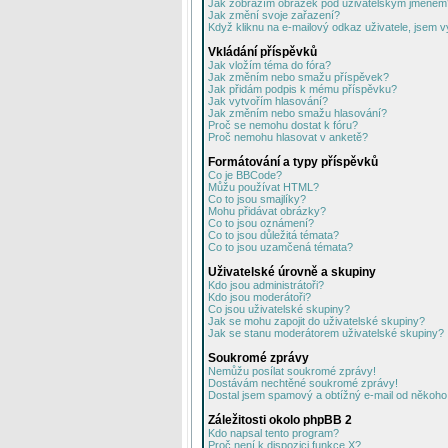
Jak zobrazím obrázek pod uživatelským jménem
Jak změní svoje zařazení?
Když kliknu na e-mailový odkaz uživatele, jsem v
Vkládání příspěvků
Jak vložím téma do fóra?
Jak změním nebo smažu příspěvek?
Jak přidám podpis k mému příspěvku?
Jak vytvořím hlasování?
Jak změním nebo smažu hlasování?
Proč se nemohu dostat k fóru?
Proč nemohu hlasovat v anketě?
Formátování a typy příspěvků
Co je BBCode?
Můžu používat HTML?
Co to jsou smajlíky?
Mohu přidávat obrázky?
Co to jsou oznámení?
Co to jsou důležitá témata?
Co to jsou uzamčená témata?
Uživatelské úrovně a skupiny
Kdo jsou administrátoři?
Kdo jsou moderátoři?
Co jsou uživatelské skupiny?
Jak se mohu zapojit do uživatelské skupiny?
Jak se stanu moderátorem uživatelské skupiny?
Soukromé zprávy
Nemůžu posílat soukromé zprávy!
Dostávám nechtěné soukromé zprávy!
Dostal jsem spamový a obtížný e-mail od někoho 
Záležitosti okolo phpBB 2
Kdo napsal tento program?
Proč není k dispozici funkce X?