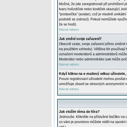
Možná, že jste zaregistrovali při prohlížení
tvaru hvězdiček nebo kostiček ukazující, kol
"postavička" (avatar), což je vlastně unikátn
podobě se zobrazí). Pokud nemůžete využívat 
že se hodí).
Návrat nahoru
Jak změní svoje zařazení?
Obecně vzato, svoje zařazení přímo změnit 
na použitém vzhledu). Většina fór používají h
označení moderátorů a administrátorů může m
Moderátor nebo administrátor pak může počet
Návrat nahoru
Když kliknu na e-mailový odkaz uživatele,
Pouze registrovaní uživatelé mohou posílat e
umožňuje zbavit se otravných anonymních vzk
Návrat nahoru
Jak vložím téma do fóra?
Jednouše. Klikněte na příslušné tlačítko na
co vám je povoleno můžete vidět na spodní 