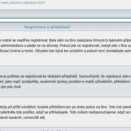
nebo právních záležitostí fóra?
Registrace a přihlášení
je nutné se nejdříve registrovat. Byla vám na fóru zakázána činnost (v takovém příp
dministrátora a ptejte se na důvody. Pokud jste se registrovali, nebyli jste z fóra v
lašovací jméno a heslo. Obvykle toto bývá ten problém a pokud není, kontaktujte ad
da je potřeba se registrovat ke vkládání příspěvků. Samozřejmě, že registrace vám d
ako např. postavičky, soukromé zprávy, posílání e-mailů uživatelům, přihlášení d
jen pár chvil.
icky při příští návštěvě
, budete přihlášeni jen po dobu práce na fóru. Toto má zabrá
 zaškrtněte toto políčko, když se přihlašujete. Toto ovšem nedoporučujeme, když se 
etové kavárně, univerzitě atd.