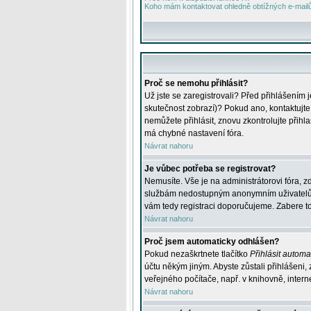
Koho mám kontaktovat ohledně obtížných e-mailů 
Proč se nemohu přihlásit?
Už jste se zaregistrovali? Před přihlášením 
skutečnost zobrazí)? Pokud ano, kontaktujte a
nemůžete přihlásit, znovu zkontrolujte přih
má chybné nastavení fóra.
Návrat nahoru
Je vůbec potřeba se registrovat?
Nemusíte. Vše je na administrátorovi fóra, z
službám nedostupným anonymním uživatelům, j
vám tedy registraci doporučujeme. Zabere to 
Návrat nahoru
Proč jsem automaticky odhlášen?
Pokud nezaškrtnete tlačítko
Přihlásit automat
účtu někým jiným. Abyste zůstali přihlášeni,
veřejného počítače, např. v knihovně, intern
Návrat nahoru