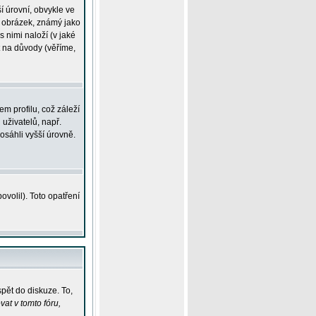
í úrovní, obvykle ve
ší obrázek, známý jako
s nimi naloží (v jaké
t na důvody (věříme,
m profilu, což záleží
 uživatelů, např.
osáhli vyšší úrovně.
volil). Toto opatření
pět do diskuze. To,
at v tomto fóru,