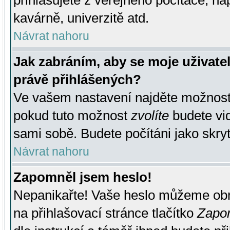
přihlašujete z veřejného počítače, na
kavárně, univerzitě atd.
Návrat nahoru
Jak zabráním, aby se moje uživate
právě přihlášených?
Ve vašem nastavení najděte možnos
pokud tuto možnost
zvolíte
budete vid
sami sobě. Budete počítáni jako skryt
Návrat nahoru
Zapomněl jsem heslo!
Nepanikařte! Vaše heslo můžeme obn
na přihlašovací stránce tlačítko
Zapom