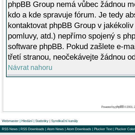
phpBB Group nemá vůbec žádnou moc 
kdo a kde spravuje fórum. Je tedy a
kontaktovat phpBB Group v jakékoliv p
pomluvy, atd.) nepřímo spojený s p
software phpBB. Pokud zašlete e-mai
třetí stranou, neočekávejte žádnou o
Návrat nahoru
phpBB
Powered by
© 2001, 
Webmaster
|
Hledání
|
Statistiky
|
Syndikační kanály
RSS News
|
RSS Downloads
|
Atom News
|
Atom Downloads
|
Plucker Text
|
Plucker Color