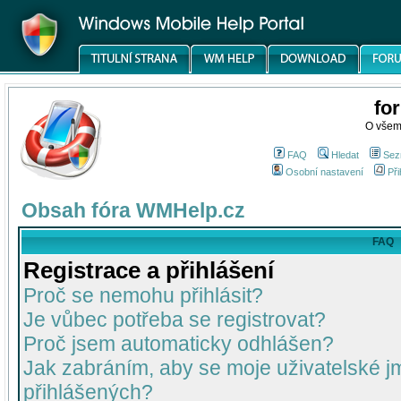
fo
O všem
FAQ
Hledat
Sez
Osobní nastavení
Při
Obsah fóra WMHelp.cz
FAQ
Registrace a přihlášení
Proč se nemohu přihlásit?
Je vůbec potřeba se registrovat?
Proč jsem automaticky odhlášen?
Jak zabráním, aby se moje uživatelské 
přihlášených?