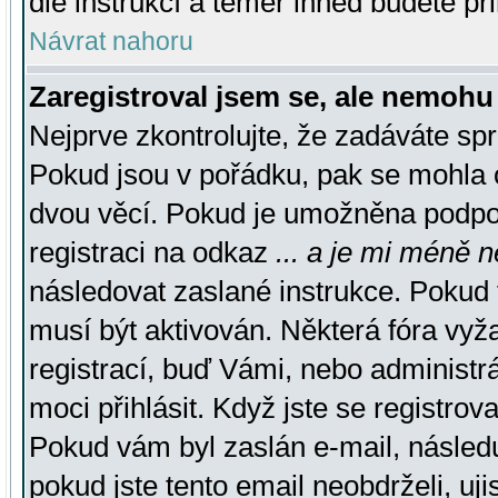
dle instrukcí a téměř ihned budete př
Návrat nahoru
Zaregistroval jsem se, ale nemohu 
Nejprve zkontrolujte, že zadáváte sp
Pokud jsou v pořádku, pak se mohla o
dvou věcí. Pokud je umožněna podpora
registraci na odkaz
... a je mi méně n
následovat zaslané instrukce. Pokud t
musí být aktivován. Některá fóra vyž
registrací, buď Vámi, nebo administr
moci přihlásit. Když jste se registrova
Pokud vám byl zaslán e-mail, násled
pokud jste tento email neobdrželi, uj