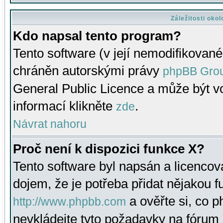
Záležitosti oko
Kdo napsal tento program?
Tento software (v její nemodifikované
chráněn autorskými právy
phpBB Gro
General Public Licence a může být vo
informací klikněte
.
zde
Návrat nahoru
Proč není k dispozici funkce X?
Tento software byl napsán a licenco
dojem, že je potřeba přidat nějakou f
a ověřte si, co 
http://www.phpbb.com
nevkládejte tyto požadavky na fóru