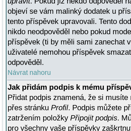
upravit
. Pokud již někdo odpověděl na
objeví se vám malinký dodatek u přísp
tento příspěvek upravovali. Tento do
nikdo neodpověděl nebo pokud moderá
příspěvek (ti by měli sami zanechat v
uživatelé nemohou příspěvek smazat,
odpověděl.
Návrat nahoru
Jak přidám podpis k mému příspě
Přidat podpis znamená, že si musíte n
přes stránku
Profil
. Podpis můžete p
zatržením položky
Připojit podpis
. Mů
pro všechny vaše příspěvky zaškrtnut