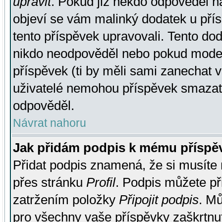
upravit
. Pokud již někdo odpověděl na
objeví se vám malinký dodatek u přísp
tento příspěvek upravovali. Tento do
nikdo neodpověděl nebo pokud moderá
příspěvek (ti by měli sami zanechat v
uživatelé nemohou příspěvek smazat,
odpověděl.
Návrat nahoru
Jak přidám podpis k mému příspě
Přidat podpis znamená, že si musíte n
přes stránku
Profil
. Podpis můžete p
zatržením položky
Připojit podpis
. Mů
pro všechny vaše příspěvky zaškrtnut