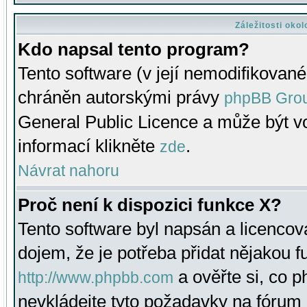
Záležitosti oko
Kdo napsal tento program?
Tento software (v její nemodifikované
chráněn autorskými právy
phpBB Gro
General Public Licence a může být vo
informací klikněte
.
zde
Návrat nahoru
Proč není k dispozici funkce X?
Tento software byl napsán a licenco
dojem, že je potřeba přidat nějakou f
a ověřte si, co 
http://www.phpbb.com
nevkládejte tyto požadavky na fóru