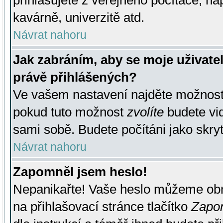
přihlašujete z veřejného počítače, na
kavárně, univerzitě atd.
Návrat nahoru
Jak zabráním, aby se moje uživate
právě přihlášených?
Ve vašem nastavení najděte možnos
pokud tuto možnost
zvolíte
budete vid
sami sobě. Budete počítáni jako skryt
Návrat nahoru
Zapomněl jsem heslo!
Nepanikařte! Vaše heslo můžeme obn
na přihlašovací stránce tlačítko
Zapom