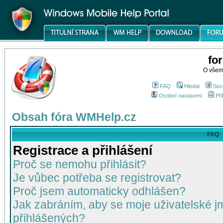
fo
O všem
FAQ
Hledat
Sez
Osobní nastavení
Při
Obsah fóra WMHelp.cz
FAQ
Registrace a přihlášení
Proč se nemohu přihlásit?
Je vůbec potřeba se registrovat?
Proč jsem automaticky odhlášen?
Jak zabráním, aby se moje uživatelské 
přihlášených?