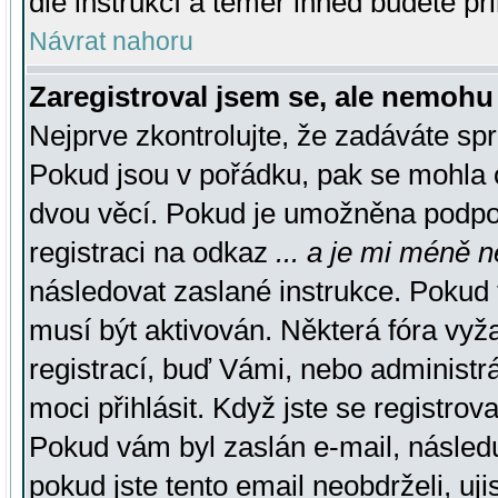
dle instrukcí a téměř ihned budete př
Návrat nahoru
Zaregistroval jsem se, ale nemohu 
Nejprve zkontrolujte, že zadáváte sp
Pokud jsou v pořádku, pak se mohla o
dvou věcí. Pokud je umožněna podpora
registraci na odkaz
... a je mi méně n
následovat zaslané instrukce. Pokud t
musí být aktivován. Některá fóra vyž
registrací, buď Vámi, nebo administr
moci přihlásit. Když jste se registrova
Pokud vám byl zaslán e-mail, násled
pokud jste tento email neobdrželi, uj