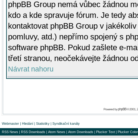
phpBB Group nemá vůbec žádnou moc 
kdo a kde spravuje fórum. Je tedy a
kontaktovat phpBB Group v jakékoliv p
pomluvy, atd.) nepřímo spojený s p
software phpBB. Pokud zašlete e-mai
třetí stranou, neočekávejte žádnou o
Návrat nahoru
phpBB
Powered by
© 2001, 
Webmaster
|
Hledání
|
Statistiky
|
Syndikační kanály
RSS News
|
RSS Downloads
|
Atom News
|
Atom Downloads
|
Plucker Text
|
Plucker Color