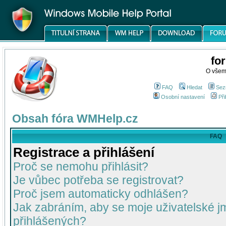
fo
O všem
FAQ
Hledat
Sez
Osobní nastavení
Při
Obsah fóra WMHelp.cz
FAQ
Registrace a přihlášení
Proč se nemohu přihlásit?
Je vůbec potřeba se registrovat?
Proč jsem automaticky odhlášen?
Jak zabráním, aby se moje uživatelské 
přihlášených?