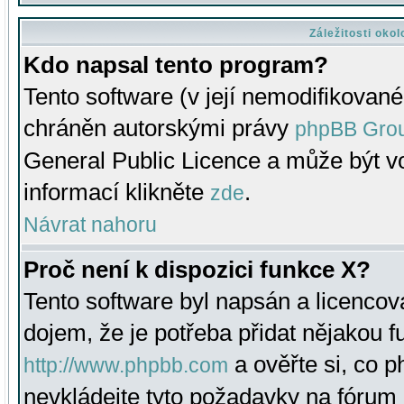
Záležitosti oko
Kdo napsal tento program?
Tento software (v její nemodifikované
chráněn autorskými právy
phpBB Gro
General Public Licence a může být vo
informací klikněte
.
zde
Návrat nahoru
Proč není k dispozici funkce X?
Tento software byl napsán a licenco
dojem, že je potřeba přidat nějakou f
a ověřte si, co 
http://www.phpbb.com
nevkládejte tyto požadavky na fóru