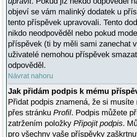
upravit
. Pokud již někdo odpověděl na
objeví se vám malinký dodatek u přísp
tento příspěvek upravovali. Tento do
nikdo neodpověděl nebo pokud moderá
příspěvek (ti by měli sami zanechat v
uživatelé nemohou příspěvek smazat,
odpověděl.
Návrat nahoru
Jak přidám podpis k mému příspě
Přidat podpis znamená, že si musíte n
přes stránku
Profil
. Podpis můžete p
zatržením položky
Připojit podpis
. Mů
pro všechny vaše příspěvky zaškrtnut