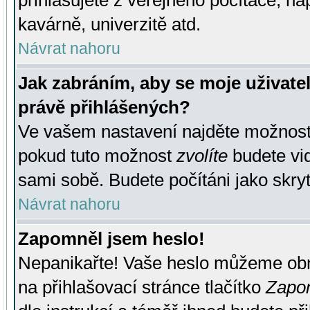
přihlašujete z veřejného počítače, na
kavárně, univerzitě atd.
Návrat nahoru
Jak zabráním, aby se moje uživate
právě přihlášených?
Ve vašem nastavení najděte možnos
pokud tuto možnost
zvolíte
budete vid
sami sobě. Budete počítáni jako skryt
Návrat nahoru
Zapomněl jsem heslo!
Nepanikařte! Vaše heslo můžeme obn
na přihlašovací stránce tlačítko
Zapom