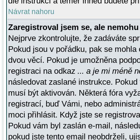
dle instrukcí a téměř ihned budete př
Návrat nahoru
Zaregistroval jsem se, ale nemohu 
Nejprve zkontrolujte, že zadáváte sp
Pokud jsou v pořádku, pak se mohla o
dvou věcí. Pokud je umožněna podpora
registraci na odkaz
... a je mi méně n
následovat zaslané instrukce. Pokud t
musí být aktivován. Některá fóra vyž
registrací, buď Vámi, nebo administr
moci přihlásit. Když jste se registrova
Pokud vám byl zaslán e-mail, násled
pokud jste tento email neobdrželi, uj