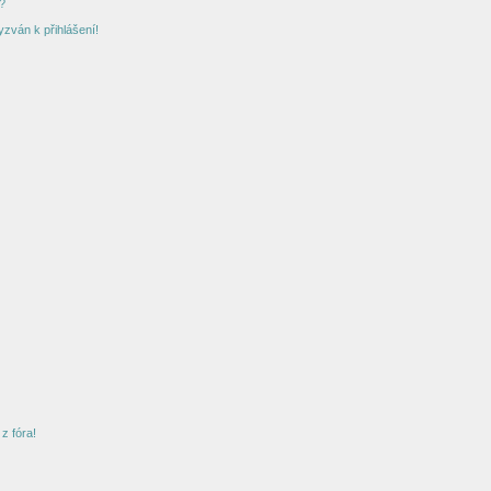
?
yzván k přihlášení!
z fóra!