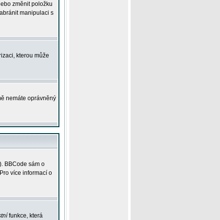
 nebo změnit položku
abránit manipulaci s
rizaci, kterou může
ejmě nemáte oprávněný
ky). BBCode sám o
Pro více informací o
tní
funkce, která