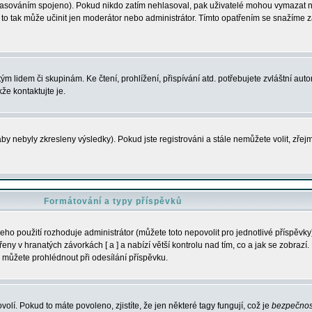
s hlasováním spojeno). Pokud nikdo zatím nehlasoval, pak uživatelé mohou vymazat
y to tak může učinit jen moderátor nebo administrátor. Tímto opatřením se snažíme z
m lidem či skupinám. Ke čtení, prohlížení, přispívání atd. potřebujete zvláštní auto
že kontaktujte je.
aby nebyly zkresleny výsledky). Pokud jste registrováni a stále nemůžete volit, zř
Formátování a typy příspěvků
ho použití rozhoduje administrátor (můžete toto nepovolit pro jednotlivé příspěv
y v hranatých závorkách [ a ] a nabízí větší kontrolu nad tím, co a jak se zobrazí. 
 můžete prohlédnout při odesílání příspěvku.
volí. Pokud to máte povoleno, zjistíte, že jen některé tagy fungují, což je
bezpečnos