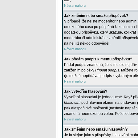
atd.
).
Návrat nahoru
Jak změním nebo smažu příspěvek?
V případě, že nejste moderátor nebo adminis
omezeného času po přispění) kliknutím na t
dodatek u příspěvku, který ukazuje, kolikrá
moderátor či administrátor změnili příspěve
na něj již někdo odpověděl.
Návrat nahoru
Jak přidám podpis k mému příspěvku?
Přidat podpis znamená, že si musíte nejdřív 
zatržením položky
Připojit podpis
. Můžete ro
(je možné nepřidávat podpis k vybraným pří
Návrat nahoru
Jak vytvořím hlasování?
Vytvoření hlasování je jednoduché. Když při
hlasování
pod hlavním oknem na přidávání př
pak alespoň dvě možnosti (nastavte napsán
znamená neomezenou volbu. Počet odpovědí, 
Návrat nahoru
Jak změním nebo smažu hlasování?
Je to stejné jako s příspěvky, hlasování m