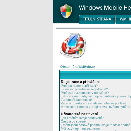
Obsah fóra WMHelp.cz
Registrace a přihlášení
Proč se nemohu přihlásit?
Je vůbec potřeba se registrovat?
Proč jsem automaticky odhlášen?
Jak zabráním, aby se moje uživatelské jméno ob
Zapomněl jsem heslo!
Zaregistroval jsem se, ale nemohu se přihlásit!
V minulosti jsem se zaregistroval, ovšem nyní se 
Uživatelská nastavení
Jak změním svoje nastavení?
Časy jsou špatně!
Změnil jsem časové pásmo, ale je to stále špatně
Můj jazyk není na seznamu!