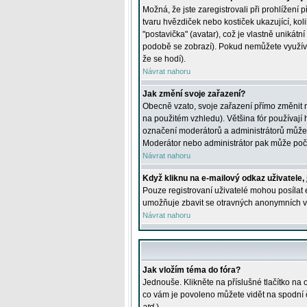
Možná, že jste zaregistrovali při prohlížení
tvaru hvězdiček nebo kostiček ukazující, kol
"postavička" (avatar), což je vlastně unikátn
podobě se zobrazí). Pokud nemůžete využívat 
že se hodí).
Návrat nahoru
Jak změní svoje zařazení?
Obecně vzato, svoje zařazení přímo změnit 
na použitém vzhledu). Většina fór používají h
označení moderátorů a administrátorů může m
Moderátor nebo administrátor pak může počet
Návrat nahoru
Když kliknu na e-mailový odkaz uživatele,
Pouze registrovaní uživatelé mohou posílat e
umožňuje zbavit se otravných anonymních vzk
Návrat nahoru
Jak vložím téma do fóra?
Jednouše. Klikněte na příslušné tlačítko na
co vám je povoleno můžete vidět na spodní 