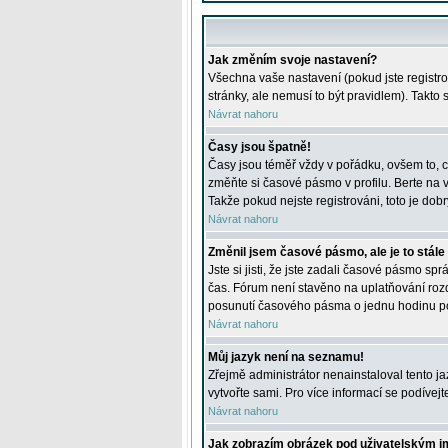
Jak změním svoje nastavení?
Všechna vaše nastavení (pokud jste registro
stránky, ale nemusí to být pravidlem). Takto
Návrat nahoru
Časy jsou špatně!
Časy jsou téměř vždy v pořádku, ovšem to, c
změňte si časové pásmo v profilu. Berte na
Takže pokud nejste registrováni, toto je dobr
Návrat nahoru
Změnil jsem časové pásmo, ale je to stále
Jste si jisti, že jste zadali časové pásmo sp
čas. Fórum není stavěno na uplatňování roz
posunutí časového pásma o jednu hodinu po 
Návrat nahoru
Můj jazyk není na seznamu!
Zřejmě administrátor nenainstaloval tento jaz
vytvořte sami. Pro více informací se podívej
Návrat nahoru
Jak zobrazím obrázek pod uživatelským 