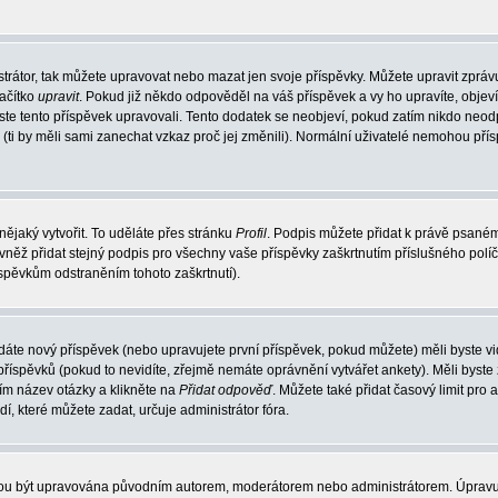
trátor, tak můžete upravovat nebo mazat jen svoje příspěvky. Můžete upravit zpráv
lačítko
upravit
. Pokud již někdo odpověděl na váš příspěvek a vy ho upravíte, objev
t jste tento příspěvek upravovali. Tento dodatek se neobjeví, pokud zatím nikdo ne
k (ti by měli sami zanechat vzkaz proč jej změnili). Normální uživatelé nemohou př
nějaký vytvořit. To uděláte přes stránku
Profil
. Podpis můžete přidat k právě psané
vněž přidat stejný podpis pro všechny vaše příspěvky zaškrtnutím příslušného políč
spěvkům odstraněním tohoto zaškrtnutí).
dáte nový příspěvek (nebo upravujete první příspěvek, pokud můžete) měli byste vid
íspěvků (pokud to nevidíte, zřejmě nemáte oprávnění vytvářet ankety). Měli byste
ím název otázky a klikněte na
Přidat odpověď
. Můžete také přidat časový limit pro 
které můžete zadat, určuje administrátor fóra.
ohou být upravována původním autorem, moderátorem nebo administrátorem. Úpravu 