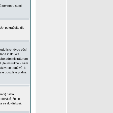
rátory nebo sami
slo
, pokračujte dle
edujících dvou věcí.
lané instrukce.
 nebo administrátorem
dujte instrukce v něm
aktivace používá, je
ste použili je platná,
traci) nebo
 obvyklé, že se
te se do diskuzí.