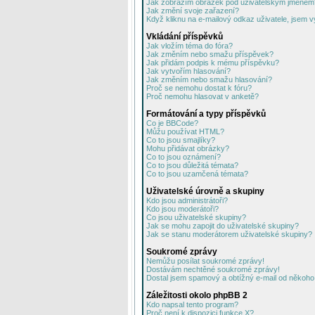
Jak zobrazím obrázek pod uživatelským jménem
Jak změní svoje zařazení?
Když kliknu na e-mailový odkaz uživatele, jsem v
Vkládání příspěvků
Jak vložím téma do fóra?
Jak změním nebo smažu příspěvek?
Jak přidám podpis k mému příspěvku?
Jak vytvořím hlasování?
Jak změním nebo smažu hlasování?
Proč se nemohu dostat k fóru?
Proč nemohu hlasovat v anketě?
Formátování a typy příspěvků
Co je BBCode?
Můžu používat HTML?
Co to jsou smajlíky?
Mohu přidávat obrázky?
Co to jsou oznámení?
Co to jsou důležitá témata?
Co to jsou uzamčená témata?
Uživatelské úrovně a skupiny
Kdo jsou administrátoři?
Kdo jsou moderátoři?
Co jsou uživatelské skupiny?
Jak se mohu zapojit do uživatelské skupiny?
Jak se stanu moderátorem uživatelské skupiny?
Soukromé zprávy
Nemůžu posílat soukromé zprávy!
Dostávám nechtěné soukromé zprávy!
Dostal jsem spamový a obtížný e-mail od někoho 
Záležitosti okolo phpBB 2
Kdo napsal tento program?
Proč není k dispozici funkce X?