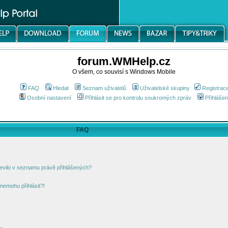
forum.WMHelp.cz
O všem, co souvisí s Windows Mobile
FAQ
Hledat
Seznam uživatelů
Uživatelské skupiny
Registrac
Osobní nastavení
Přihlásit se pro kontrolu soukromých zpráv
Přihlášen
FAQ
jevilo v seznamu právě přihlášených?
nemohu přihlásit?!
!