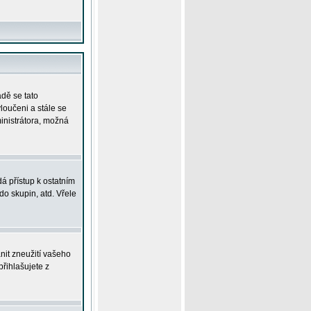
adě se tato
yloučeni a stále se
ministrátora, možná
á přístup k ostatním
o skupin, atd. Vřele
nit zneužití vašeho
přihlašujete z