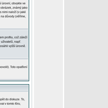
í úrovní, obvykle ve
ší obrázek, známý jako
s nimi naloží (v jaké
t na důvody (věříme,
m profilu, což záleží
 uživatelů, např.
osáhli vyšší úrovně.
volil). Toto opatření
pět do diskuze. To,
at v tomto fóru,