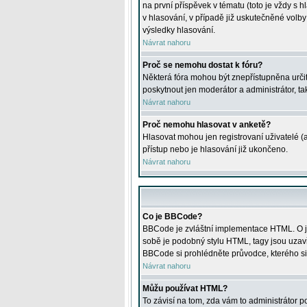
na první příspěvek v tématu (toto je vždy 
v hlasování, v případě již uskutečněné volb
výsledky hlasování.
Návrat nahoru
Proč se nemohu dostat k fóru?
Některá fóra mohou být znepřístupněna určitý
poskytnout jen moderátor a administrátor, tak
Návrat nahoru
Proč nemohu hlasovat v anketě?
Hlasovat mohou jen registrovaní uživatelé (
přístup nebo je hlasování již ukončeno.
Návrat nahoru
Co je BBCode?
BBCode je zvláštní implementace HTML. O je
sobě je podobný stylu HTML, tagy jsou uzavřen
BBCode si prohlédněte průvodce, kterého si
Návrat nahoru
Můžu používat HTML?
To závisí na tom, zda vám to administrátor po