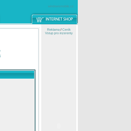
windowsmobile.cz
Reklama
/
Ceník
Vstup pro inzerenty
e
í