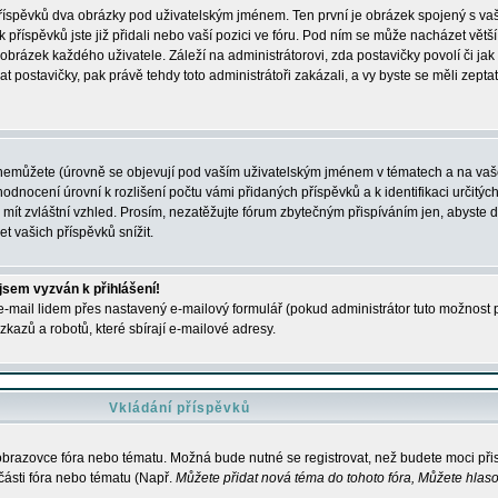
 příspěvků dva obrázky pod uživatelským jménem. Ten první je obrázek spojený s vaš
ik příspěvků jste již přidali nebo vaší pozici ve fóru. Pod ním se může nacházet vět
í obrázek každého uživatele. Záleží na administrátorovi, zda postavičky povolí či jak 
postavičky, pak právě tehdy toto administrátoři zakázali, a vy byste se měli zepta
nemůžete (úrovně se objevují pod vaším uživatelským jménem v tématech a na vaše
odnocení úrovní k rozlišení počtu vámi přidaných příspěvků a k identifikaci určitých
ít zvláštní vzhled. Prosím, nezatěžujte fórum zbytečným přispíváním jen, abyste d
 vašich příspěvků snížit.
 jsem vyzván k přihlášení!
-mail lidem přes nastavený e-mailový formulář (pokud administrátor tuto možnost po
azů a robotů, které sbírají e-mailové adresy.
Vkládání příspěvků
 obrazovce fóra nebo tématu. Možná bude nutné se registrovat, než budete moci přis
části fóra nebo tématu (Např.
Můžete přidat nová téma do tohoto fóra, Můžete hlasov