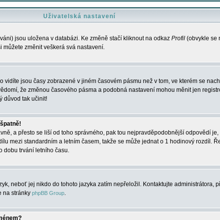
Uživatelská nastavení
váni) jsou uložena v databázi. Ke změně stačí kliknout na odkaz
Profil
(obvykle se n
 si můžete změnit veškerá svá nastavení.
o vidíte jsou časy zobrazené v jiném časovém pásmu než v tom, ve kterém se nacház
 vědomí, že změnou časového pásma a podobná nastavení mohou měnit jen registro
ý důvod tak učinit!
 špatně!
rávně, a přesto se liší od toho správného, pak tou nejpravděpodobnější odpovědí je, 
dílu mezi standardním a letním časem, takže se může jednat o 1 hodinový rozdíl. 
dobu trvání letního času.
yk, neboť jej nikdo do tohoto jazyka zatím nepřeložil. Kontaktujte administrátora, p
te na stránky
.
phpBB Group
jménem?