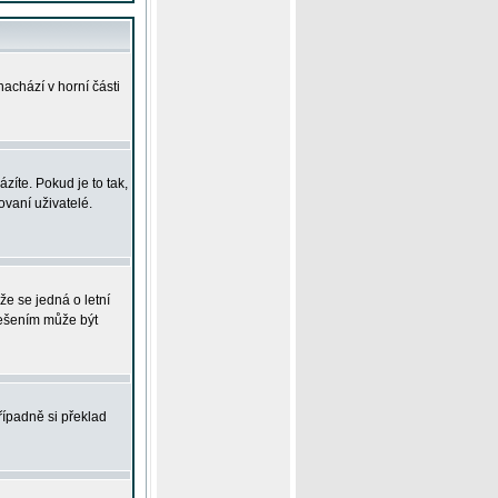
achází v horní části
íte. Pokud je to tak,
vaní uživatelé.
že se jedná o letní
Řešením může být
řípadně si překlad