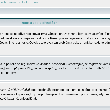
nebo právních záležitostí fóra?
Registrace a přihlášení
je nutné se nejdříve registrovat. Byla vám na fóru zakázána činnost (v takovém příp
dministrátora a ptejte se na důvody. Pokud jste se registrovali, nebyli jste z fóra v
lašovací jméno a heslo. Obvykle toto bývá ten problém a pokud není, kontaktujte ad
da je potřeba se registrovat ke vkládání příspěvků. Samozřejmě, že registrace vám d
ako např. postavičky, soukromé zprávy, posílání e-mailů uživatelům, přihlášení d
jen pár chvil.
icky při příští návštěvě
, budete přihlášeni jen po dobu práce na fóru. Toto má zabrá
 zaškrtněte toto políčko, když se přihlašujete. Toto ovšem nedoporučujeme, když se 
etové kavárně, univerzitě atd.