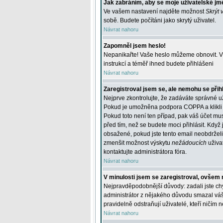
Jak zabráním, aby se moje uživatelské jm
Ve vašem nastavení najděte možnost
Skrýt 
sobě. Budete počítáni jako skrytý uživatel.
Návrat nahoru
Zapomněl jsem heslo!
Nepanikařte! Vaše heslo můžeme obnovit. V 
instrukcí a téměř ihned budete přihlášeni
Návrat nahoru
Zaregistroval jsem se, ale nemohu se přihl
Nejprve zkontrolujte, že zadáváte správné u
Pokud je umožněna podpora COPPA a klikli j
Pokud toto není ten případ, pak váš účet mus
před tím, než se budete moci přihlásit. Když 
obsažené, pokud jste tento email neobdrželi
zmenšit možnost výskytu
nežádoucích
uživat
kontaktujte administrátora fóra.
Návrat nahoru
V minulosti jsem se zaregistroval, ovšem 
Nejpravděpodobnější důvody: zadali jste chyb
administrátor z nějakého důvodu smazal váš ú
pravidelně odstraňují uživatelé, kteří ničím 
Návrat nahoru