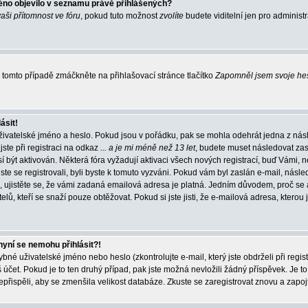
éno objevilo v seznamu právě přihlášených?
vaši přítomnost ve fóru
, pokud tuto možnost
zvolíte
budete viditelní jen pro administ
tomto případě zmáčkněte na přihlašovací stránce tlačítko
Zapomněl jsem svoje he
ásit!
živatelské jméno a heslo. Pokud jsou v pořádku, pak se mohla odehrát jedna z násl
ste při registraci na odkaz
... a je mi méně než 13 let
, budete muset následovat zas
í být aktivován. Některá fóra vyžadují aktivaci všech nových registrací, buď Vámi,
jste se registrovali, byli byste k tomuto vyzváni. Pokud vám byl zaslán e-mail, násle
, ujistěte se, že vámi zadaná emailová adresa je platná. Jedním důvodem, proč se 
elů, kteří se snaží pouze obtěžovat. Pokud si jste jisti, že e-mailová adresa, kterou j
nyní se nemohu přihlásit?!
né uživatelské jméno nebo heslo (zkontrolujte e-mail, který jste obdrželi při regis
čet. Pokud je to ten druhý případ, pak jste možná nevložili žádný příspěvek. Je to
nepřispěli, aby se zmenšila velikost databáze. Zkuste se zaregistrovat znovu a zapoj