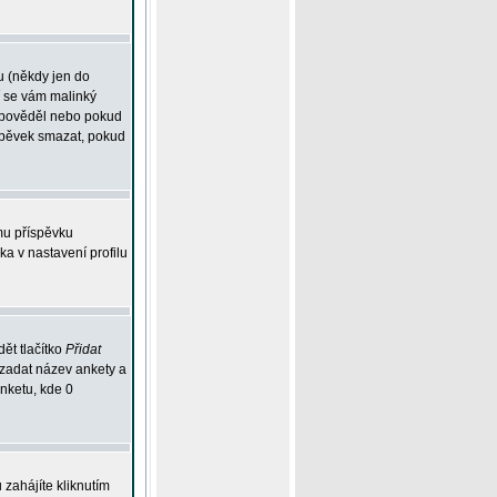
u (někdy jen do
í se vám malinký
odpověděl nebo pokud
íspěvek smazat, pokud
mu příspěvku
ka v nastavení profilu
ět tlačítko
Přidat
 zadat název ankety a
anketu, kde 0
zahájíte kliknutím