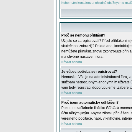
Koho mám kontaktovat ohledně obtížných e-mailů 
Proč se nemohu přihlásit?
Už jste se zaregistrovali? Před přihlášením 
skutečnost zobrazí)? Pokud ano, kontaktujte a
nemůžete přihlásit, znovu zkontrolujte přih
má chybné nastavení fóra.
Návrat nahoru
Je vůbec potřeba se registrovat?
Nemusíte. Vše je na administrátorovi fóra, z
službám nedostupným anonymním uživatelům, j
vám tedy registraci doporučujeme. Zabere to 
Návrat nahoru
Proč jsem automaticky odhlášen?
Pokud nezaškrtnete tlačítko
Přihlásit automat
účtu někým jiným. Abyste zůstali přihlášeni,
veřejného počítače, např. v knihovně, intern
Návrat nahoru